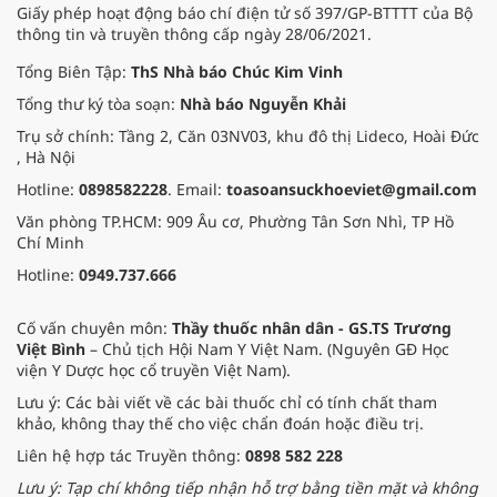
Giấy phép hoạt động báo chí điện tử số 397/GP-BTTTT của Bộ
thông tin và truyền thông cấp ngày 28/06/2021.
Tổng Biên Tập:
ThS Nhà báo Chúc Kim Vinh
Tổng thư ký tòa soạn:
Nhà báo Nguyễn Khải
Trụ sở chính: Tầng 2, Căn 03NV03, khu đô thị Lideco, Hoài Đức
, Hà Nội
Hotline:
0898582228
. Email:
toasoansuckhoeviet@gmail.com
Văn phòng TP.HCM: 909 Âu cơ, Phường Tân Sơn Nhì, TP Hồ
Chí Minh
Hotline:
0949.737.666
Cố vấn chuyên môn:
Thầy thuốc nhân dân - GS.TS Trương
Việt Bình
– Chủ tịch Hội Nam Y Việt Nam. (Nguyên GĐ Học
viện Y Dược học cổ truyền Việt Nam).
Lưu ý: Các bài viết về các bài thuốc chỉ có tính chất tham
khảo, không thay thế cho việc chẩn đoán hoặc điều trị.
Liên hệ hợp tác Truyền thông:
0898 582 228
Lưu ý: Tạp chí không tiếp nhận hỗ trợ bằng tiền mặt và không