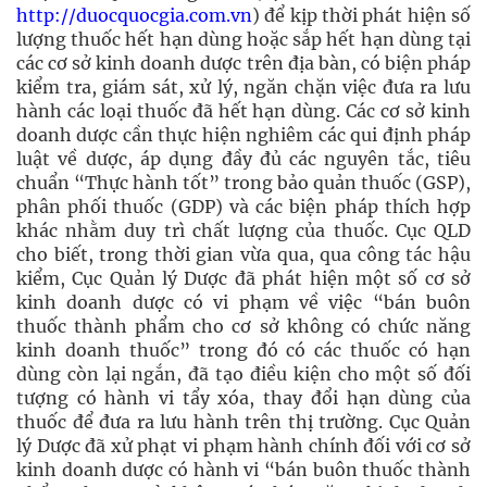
http://duocquocgia.com.vn
) để kịp thời phát hiện số
lượng thuốc hết hạn dùng hoặc sắp hết hạn dùng tại
các cơ sở kinh doanh dược trên địa bàn, có biện pháp
kiểm tra, giám sát, xử lý, ngăn chặn việc đưa ra lưu
hành các loại thuốc đã hết hạn dùng. Các cơ sở kinh
doanh dược cần thực hiện nghiêm các qui định pháp
luật về dược, áp dụng đầy đủ các nguyên tắc, tiêu
chuẩn “Thực hành tốt” trong bảo quản thuốc (GSP),
phân phối thuốc (GDP) và các biện pháp thích hợp
khác nhằm duy trì chất lượng của thuốc. Cục QLD
cho biết, trong thời gian vừa qua, qua công tác hậu
kiểm, Cục Quản lý Dược đã phát hiện một số cơ sở
kinh doanh dược có vi phạm về việc “bán buôn
thuốc thành phẩm cho cơ sở không có chức năng
kinh doanh thuốc” trong đó có các thuốc có hạn
dùng còn lại ngắn, đã tạo điều kiện cho một số đối
tượng có hành vi tẩy xóa, thay đổi hạn dùng của
thuốc để đưa ra lưu hành trên thị trường. Cục Quản
lý Dược đã xử phạt vi phạm hành chính đối với cơ sở
kinh doanh dược có hành vi “bán buôn thuốc thành