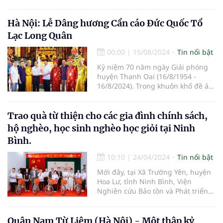
Chủ tịch nước nhiệm kỳ 2021-2026.
Hà Nội: Lễ Dâng hương Cẩn cáo Đức Quốc Tổ
Lạc Long Quân
00:00
|
15/08/2024
Tin nổi bật
Kỷ niệm 70 năm ngày Giải phóng
huyện Thanh Oai (16/8/1954 -
16/8/2024). Trong khuôn khổ đề án
“Đường vào Vương quốc Vua Hùng
trên không gian thực tế ảo” do
Giáo hội Phật giáo Việt Nam, Hội
Trao quà từ thiện cho các gia đình chính sách,
Nam y Việt Nam, và Chương trình
hộ nghèo, học sinh nghèo học giỏi tại Ninh
truyền thông Việt đồng hành cùng
Bình.
doanh nghiệp chủ trì, nhiều hoạt
động văn hóa cội nguồn đã được
10:10
|
24/04/2024
Tin nổi bật
triển khai trong suốt hai năm qua.
Mới đây, tại Xã Trường Yên, huyện
Hoa Lư, tỉnh Ninh Bình, Viện
Nghiên cứu Bảo tồn và Phát triển
Văn hóa Đông Nam Á, Viện Nghiên
cứu, Ứng dụng và Phát triển Y
dược học cổ truyền (thuộc Hội
Quận Nam Từ Liêm (Hà Nội) - Một thập kỷ