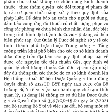
phẩm cho cơ sở không có chức năng kinh doanh
thuốc” theo thẩm quyền; các đối tượng vi phạm đã
bị các cơ quan chức năng xử lý theo quy định của
pháp luật. Để đảm bảo an toàn cho người sử dụng,
đảm bảo cung ứng đủ thuốc có chất lượng phục vụ
công tác phòng và chữa bệnh cho nhân dân, đặc biệt
trong tình hình dịch bệnh do Covid-19 đang có diễn
biến phức tạp, Cục Quản lý Dược đề nghị: sở y tế các
tỉnh, thành phố trực thuộc Trung ương – Tăng
cường triển khai phổ biến cho các cơ sở kinh doanh
dược đóng trên địa bàn các quy định pháp luật về
dược, các nguyên tắc tiêu chuẩn GPs, quy định về
quản lý chất lượng thuốc. Các đơn vị cần cập nhật
đầy đủ thông tin các thuốc do cơ sở kinh doanh lên
Hệ thống cơ sở dữ liệu Dược Quốc gia theo đúng
Quyết định số 412/QĐ-BYT ngày 14.2.2020 của Bộ
trưởng Bộ Y tế về việc ban hành quy chế tạm thời
quản lý, sử dụng Hệ thống cơ sở dữ liệu Dược Quốc
gia và Quyết định số 3597/QĐ-QLD ngày 26.7.2021
của Bộ trưởng Bộ Y tế về việc sửa đổi, bổ sung một số
điều của Quy chế tạm thời quản lý, sử dụng Hệ thống