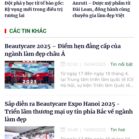
Đột phá y học từ tế bào gốc:
Anruti – Dược mỹ phẩm từ
Kỳ vọng mới trong điều trị
Đài Loan, đồng hành cùng
tương lai
chuyên gia làm đẹp Việt
CÁC TIN KHÁC
Beautycare 2025 – Điểm hẹn đẳng cấp của
ngành làm đẹp châu Á
02:42
|
16/04/2025
Tin nổi bật
Từ ngày 17 đến ngày 18 tháng 4,
tại Trung tâm triển lãm quốc tế ICE
Hà Nội, sự kiện Triển lãm Quốc tế
Ngành Làm Đẹp – Beautycare 2025
đã chính thức khai mạc với chủ đề
"Vẻ đẹp bền vững – Công nghệ
Sắp diễn ra Beautycare Expo Hanoi 2025 -
định hình tương lai".
Triển lãm thương mại uy tín phía Bắc về ngành
làm đẹp
16:48
|
14/04/2025
Tin hot
Từ ngày 17 đến ngày 19 tháng 04