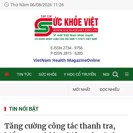
Thứ Năm 06/08/2026 11:26
E-ISSN 2734 - 9756
P-ISSN 2815 - 6285
VietNam Health MagazineOnline
NLINE
TIN TỨC
SỨC KHỎE
Y HỌC CỔ TRUYỀN
NGHIÊN CỨU TRA
MỚI NHẤT
ĐỌC NHIỀU
TIN NỔI BẬT
Tăng cường công tác thanh tra,