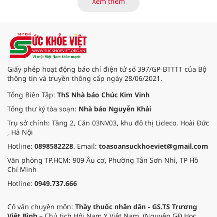
Xem thêm
quy trình chuyên môn và hệ thống
pháp luật để thúc đẩy lĩnh vực
hiến và ghép mô tạng.
Giấy phép hoạt động báo chí điện tử số 397/GP-BTTTT của Bộ
thông tin và truyền thông cấp ngày 28/06/2021.
Tổng Biên Tập:
ThS Nhà báo Chúc Kim Vinh
Tổng thư ký tòa soạn:
Nhà báo Nguyễn Khải
Trụ sở chính: Tầng 2, Căn 03NV03, khu đô thị Lideco, Hoài Đức
, Hà Nội
Hotline:
0898582228
. Email:
toasoansuckhoeviet@gmail.com
Văn phòng TP.HCM: 909 Âu cơ, Phường Tân Sơn Nhì, TP Hồ
Chí Minh
Hotline:
0949.737.666
Cố vấn chuyên môn:
Thầy thuốc nhân dân - GS.TS Trương
Việt Bình
– Chủ tịch Hội Nam Y Việt Nam. (Nguyên GĐ Học