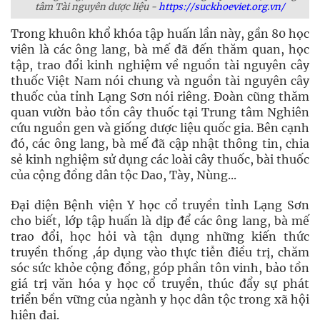
tâm Tài nguyên dược liệu -
https://suckhoeviet.org.vn/
Trong khuôn khổ khóa tập huấn lần này, gần 80 học
viên là các ông lang, bà mế đã đến thăm quan, học
tập, trao đổi kinh nghiệm về nguồn tài nguyên cây
thuốc Việt Nam nói chung và nguồn tài nguyên cây
thuốc của tỉnh Lạng Sơn nói riêng. Đoàn cũng thăm
quan vườn bảo tồn cây thuốc tại Trung tâm Nghiên
cứu nguồn gen và giống dược liệu quốc gia. Bên cạnh
đó, các ông lang, bà mế đã cập nhật thông tin, chia
sẻ kinh nghiệm sử dụng các loài cây thuốc, bài thuốc
của cộng đồng dân tộc Dao, Tày, Nùng...
Đại diện Bệnh viện Y học cổ truyền tỉnh Lạng Sơn
cho biết, lớp tập huấn là dịp để các ông lang, bà mế
trao đổi, học hỏi và tận dụng những kiến thức
truyền thống ,áp dụng vào thực tiễn điều trị, chăm
sóc sức khỏe cộng đồng, góp phần tôn vinh, bảo tồn
giá trị văn hóa y học cổ truyền, thúc đẩy sự phát
triển bền vững của ngành y học dân tộc trong xã hội
hiện đại.