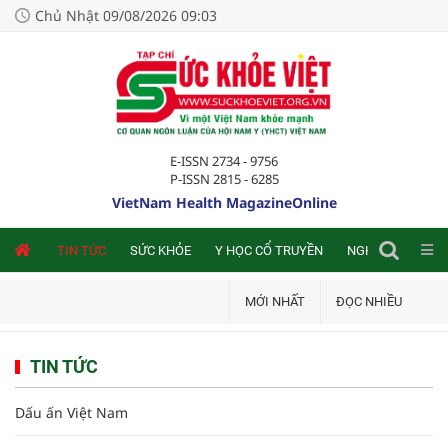
Chủ Nhật 09/08/2026 09:03
E-ISSN 2734 - 9756
P-ISSN 2815 - 6285
VietNam Health MagazineOnline
NLINE
TIN TỨC
SỨC KHỎE
Y HỌC CỔ TRUYỀN
NGHIÊN CỨU TRA
MỚI NHẤT
ĐỌC NHIỀU
TIN TỨC
Dấu ấn Việt Nam