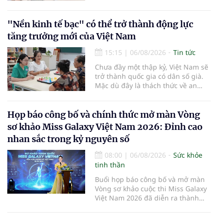
mạng lưới cấp cứu ngoại viện,
đồng thời chuẩn hóa đào tạo, hoàn
thiện cơ chế tài chính và đa dạng
"Nền kinh tế bạc" có thể trở thành động lực
hóa phương tiện nhằm nâng cao
tăng trưởng mới của Việt Nam
năng lực cấp cứu trước viện trên
phạm vi cả nước.
15:15
|
06/08/2026
Tin tức
Chưa đầy một thập kỷ, Việt Nam sẽ
trở thành quốc gia có dân số già.
Mặc dù đây là thách thức về an
sinh xã hội, tuy nhiên cũng mở ra
"nền kinh tế bạc", lĩnh vực dự báo
có giá trị hàng tỷ USD.
Họp báo công bố và chính thức mở màn Vòng
sơ khảo Miss Galaxy Việt Nam 2026: Đỉnh cao
nhan sắc trong kỷ nguyên số
08:00
|
06/08/2026
Sức khỏe
tinh thần
Buổi họp báo công bố và mở màn
Vòng sơ khảo cuộc thi Miss Galaxy
Việt Nam 2026 đã diễn ra thành
công rực rỡ. Sự kiện đánh dấu sự
khởi đầu của một đấu trường nhan