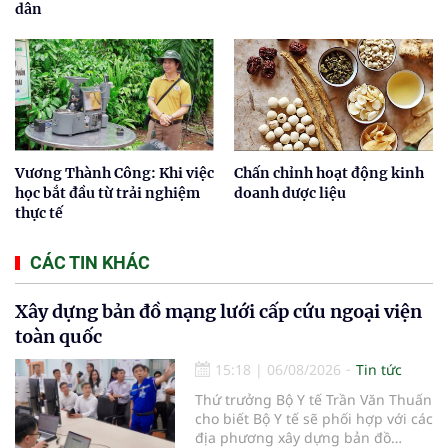
dân
Vương Thành Công: Khi việc
Chấn chỉnh hoạt động kinh
học bắt đầu từ trải nghiệm
doanh dược liệu
thực tế
CÁC TIN KHÁC
Xây dựng bản đồ mạng lưới cấp cứu ngoại viện
toàn quốc
15:18
|
06/08/2026
Tin tức
Thứ trưởng Bộ Y tế Trần Văn Thuấn
cho biết Bộ Y tế sẽ phối hợp với các
địa phương xây dựng bản đồ