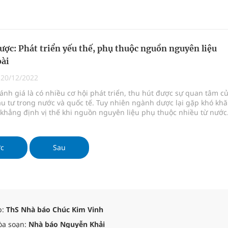
ên cứu, phát triển, bào chế dược liệu nhằm phát huy thế mạnh về
nguyên dược liệu, bắt kịp xu hướng nghiên cứu của thế giới và tạo
 phẩm có giá trị kinh tế cao, đáp ứng yêu cầu của người tiêu dùng.
ợc: Phát triển yếu thế, phụ thuộc nguồn nguyên liệu
oài
|
20/12/2022
nh giá là có nhiều cơ hội phát triển, thu hút được sự quan tâm c
u tư trong nước và quốc tế. Tuy nhiên ngành dược lại gặp khó kh
 khẳng định vị thế khi nguồn nguyên liệu phụ thuộc nhiều từ nước
g tác nghiên cứu
ớc
Sau
p:
ThS Nhà báo Chúc Kim Vinh
òa soạn:
Nhà báo Nguyễn Khải