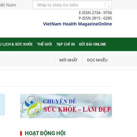
Việt Nam
E-ISSN 2734 - 9756
P-ISSN 2815 - 6285
VietNam Health MagazineOnline
U LỊCH & SỨC KHỎE
THẾ GIỚI
TẠP CHÍ IN
GỬI BÀI ONLINE
MỚI NHẤT
ĐỌC NHIỀU
HOẠT ĐỘNG HỘI