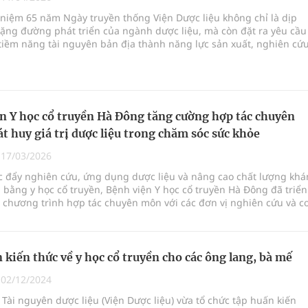
pháp tăng cường chống hàng giả và gian lận thương
 niệm 65 năm Ngày truyền thống Viện Dược liệu không chỉ là dịp
hặng đường phát triển của ngành dược liệu, mà còn đặt ra yêu cầu
tiềm năng tài nguyên bản địa thành năng lực sản xuất, nghiên cứ
 mại hóa bền vững.
g ương cơ sở 2 đón hơn 500 lượt khám
ông rải rác.
n Y học cổ truyền Hà Đông tăng cường hợp tác chuyên
phương hai cấp trong quản lý hoạt động nha khoa,
t huy giá trị dược liệu trong chăm sóc sức khỏe
|
17/03/2026
 đẩy nghiên cứu, ứng dụng dược liệu và nâng cao chất lượng kh
bằng y học cổ truyền, Bệnh viện Y học cổ truyền Hà Đông đã triển
uồn lực cho môi trường và cộng đồng
 chương trình hợp tác chuyên môn với các đơn vị nghiên cứu và c
ác hoạt động này góp phần phát huy tiềm năng của y học cổ truyền
mà còn hướng tới mục tiêu nâng cao hiệu quả chăm sóc sức khỏe
.
 kiến thức về y học cổ truyền cho các ông lang, bà mế
|
02/12/2024
Tài nguyên dược liệu (Viện Dược liệu) vừa tổ chức tập huấn kiến