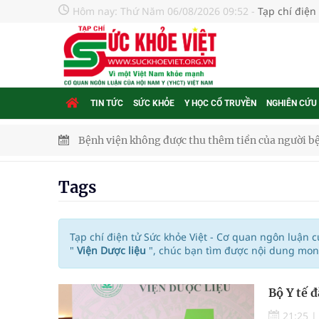
Hôm nay:
Thứ Năm 06/08/2026 09:52
-
Tạp chí điện
TIN TỨC
SỨC KHỎE
Y HỌC CỔ TRUYỀN
NGHIÊN CỨU
Bệnh viện không được thu thêm tiền của người b
cầu
Tags
Ung thư thận: Nguy hiểm vì tiến triển quá âm th
Nhiều chuỗi hoạt động lớn được diễn ra tại Lễ hộ
Tạp chí điện tử Sức khỏe Việt - Cơ quan ngôn luận 
"
Viện Dược liệu
", chúc bạn tìm được nội dung mon
Tiếp tục rà soát, triển khai các nhiệm vụ trong lĩ
Bộ Y tế 
Lâm Đồng: Quyết tâm đưa sân bay Liên Khương trở
21:25