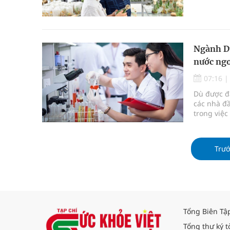
trong nghi
nguồn tài 
ra các sản
Ngành Dư
nước ng
07:16
Dù được đá
các nhà đầ
trong việc
ngoài, côn
Trư
Tổng Biên Tậ
Tổng thư ký t