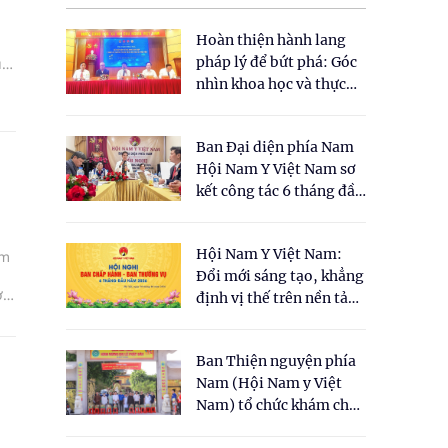
Hoàn thiện hành lang
pháp lý để bứt phá: Góc
u
nhìn khoa học và thực
tiễn tại Tọa đàm " Đề
xuất một số nội dung
Ban Đại diện phía Nam
cho Luật Y dược cổ
Hội Nam Y Việt Nam sơ
truyền Việt Nam"
kết công tác 6 tháng đầu
năm 2026
Hội Nam Y Việt Nam:
ám
Đổi mới sáng tạo, khẳng
ơ
định vị thế trên nền tảng
y học cổ truyền và khoa
học hiện đại
Ban Thiện nguyện phía
Nam (Hội Nam y Việt
Nam) tổ chức khám chữa
bệnh y học cổ truyền và