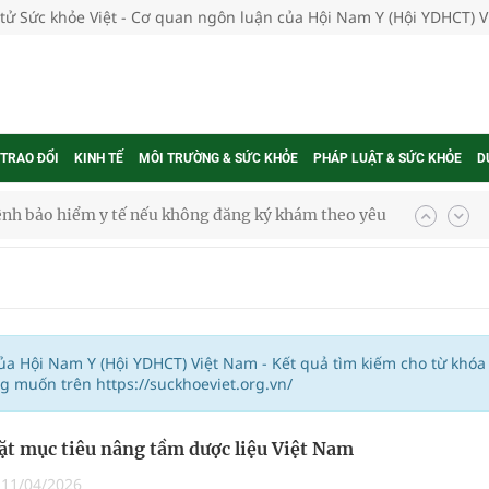
 tử Sức khỏe Việt - Cơ quan ngôn luận của Hội Nam Y (Hội YDHCT) 
 TRAO ĐỔI
KINH TẾ
MÔI TRƯỜNG & SỨC KHỎE
PHÁP LUẬT & SỨC KHỎE
D
ệnh bảo hiểm y tế nếu không đăng ký khám theo yêu
ầm
i sầu riêng 2026
của Hội Nam Y (Hội YDHCT) Việt Nam - Kết quả tìm kiếm cho từ khóa
g muốn trên https://suckhoeviet.org.vn/
nh vực cấp cứu, điều trị đột quỵ
đặt mục tiêu nâng tầm dược liệu Việt Nam
 lại khai thác vào ngày 19/8
|
11/04/2026