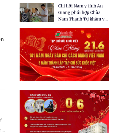
tặng quà cho 150 người
Chi hội Nam y tỉnh An
dân tại xã Tân Tập
Giang phối hợp Chùa
Nam Thạnh Tự khám và
cấp thuốc miễn phí cho
nhân dân
ên
n
y
m