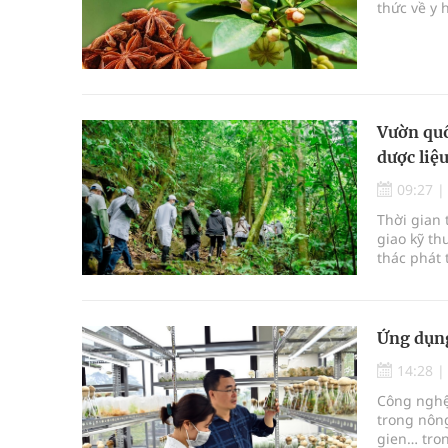
thức về y 
Vườn quố
dược liệ
09:27
Thời gian
giao kỹ th
thác phát 
Ứng dụng
14:28
Công nghệ 
trong nôn
gien… tro