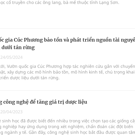
học cổ truyền cho các ông lang, bà mế thuộc tỉnh Lạng Sơn.
c gia Cúc Phương bảo tồn và phát triển nguồn tài nguy
u dưới tán rừng
|
24/05/2024
 tới, Vườn quốc gia Cúc Phương hợp tác nghiên cứu gắn với chuyể
uật, xây dựng các mô hình bảo tồn, mô hình kinh tế, chú trọng khai
triển dược liệu dưới tán rừng.
 công nghệ để tăng giá trị dược liệu
|
20/04/2023
sinh học đã được biết đến nhiều trong việc chọn tạo các giống câ
g nghiệp hay ứng dụng trong xét nghiệm, chẩn đoán các đột biến
ng ngành y tế. Gần đây, công nghệ sinh học bắt đầu được quan tâ