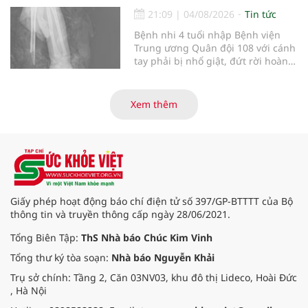
hiến và ghép mô tạng.
21:09
|
04/08/2026
Tin tức
Bệnh nhi 4 tuổi nhập Bệnh viện
Trung ương Quân đội 108 với cánh
tay phải bị nhổ giật, đứt rời hoàn
toàn do tai nạn giao thông. Dù
mạch máu, thần kinh bị tổn
thương nặng và thời gian thiếu
Xem thêm
máu kéo dài, các bác sĩ đã tái lập
tuần hoàn thành công sau ca vi
phẫu kéo dài 3 giờ.
Giấy phép hoạt động báo chí điện tử số 397/GP-BTTTT của Bộ
thông tin và truyền thông cấp ngày 28/06/2021.
Tổng Biên Tập:
ThS Nhà báo Chúc Kim Vinh
Tổng thư ký tòa soạn:
Nhà báo Nguyễn Khải
Trụ sở chính: Tầng 2, Căn 03NV03, khu đô thị Lideco, Hoài Đức
, Hà Nội