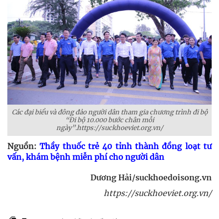
Các đại biểu và đông đảo người dân tham gia chương trình đi bộ
“Đi bộ 10.000 bước chân mỗi
ngày”.https://suckhoeviet.org.vn/
Nguồn:
Thầy thuốc trẻ 40 tỉnh thành đồng loạt tư
vấn, khám bệnh miễn phí cho người dân
Dương Hải/suckhoedoisong.vn
https://suckhoeviet.org.vn/