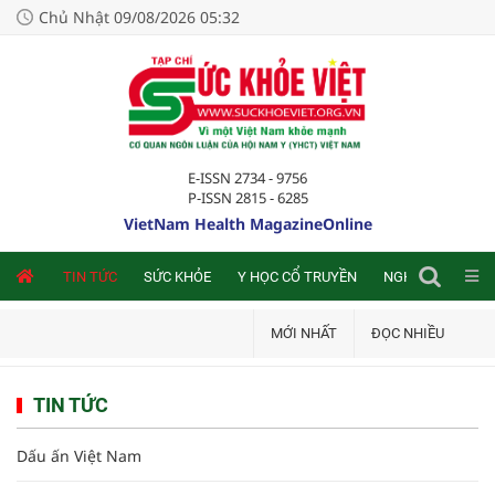
Chủ Nhật 09/08/2026 05:32
E-ISSN 2734 - 9756
P-ISSN 2815 - 6285
VietNam Health MagazineOnline
NLINE
TIN TỨC
SỨC KHỎE
Y HỌC CỔ TRUYỀN
NGHIÊN CỨU TRA
MỚI NHẤT
ĐỌC NHIỀU
TIN TỨC
Dấu ấn Việt Nam