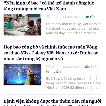
"Nền kinh tế bạc" có thể trở thành động lực
tăng trưởng mới của Việt Nam
15:15
|
06/08/2026
Tin tức
Chưa đầy một thập kỷ, Việt Nam sẽ
trở thành quốc gia có dân số già.
Mặc dù đây là thách thức về an
sinh xã hội, tuy nhiên cũng mở ra
"nền kinh tế bạc", lĩnh vực dự báo
có giá trị hàng tỷ USD.
Họp báo công bố và chính thức mở màn Vòng
sơ khảo Miss Galaxy Việt Nam 2026: Đỉnh cao
nhan sắc trong kỷ nguyên số
08:00
|
06/08/2026
Sức khỏe
tinh thần
Buổi họp báo công bố và mở màn
Vòng sơ khảo cuộc thi Miss Galaxy
Việt Nam 2026 đã diễn ra thành
công rực rỡ. Sự kiện đánh dấu sự
khởi đầu của một đấu trường nhan
Bệnh viện không được thu thêm tiền của người
sắc quy mô, khác biệt và tiên
phong – nơi tôn vinh vẻ đẹp thời