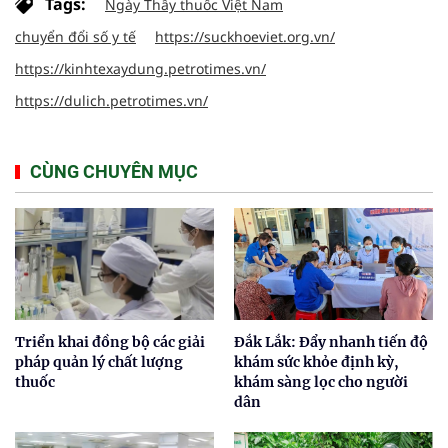
Tags:
Ngày Thầy thuốc Việt Nam
chuyển đổi số y tế
https://suckhoeviet.org.vn/
https://kinhtexaydung.petrotimes.vn/
https://dulich.petrotimes.vn/
CÙNG CHUYÊN MỤC
Triển khai đồng bộ các giải
Đắk Lắk: Đẩy nhanh tiến độ
pháp quản lý chất lượng
khám sức khỏe định kỳ,
thuốc
khám sàng lọc cho người
dân