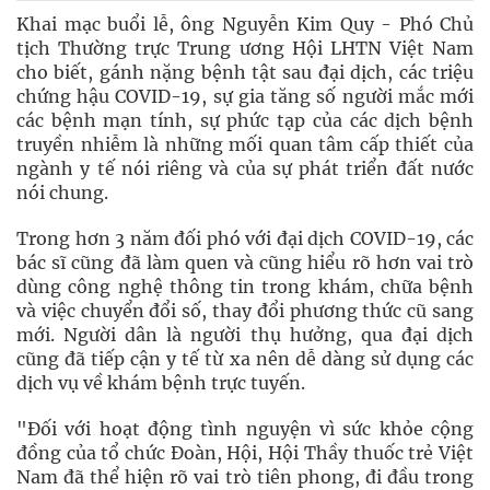
Khai mạc buổi lễ, ông Nguyễn Kim Quy - Phó Chủ
tịch Thường trực Trung ương Hội LHTN Việt Nam
cho biết, gánh nặng bệnh tật sau đại dịch, các triệu
chứng hậu COVID-19, sự gia tăng số người mắc mới
các bệnh mạn tính, sự phức tạp của các dịch bệnh
truyền nhiễm là những mối quan tâm cấp thiết của
ngành y tế nói riêng và của sự phát triển đất nước
nói chung.
Trong hơn 3 năm đối phó với đại dịch COVID-19, các
bác sĩ cũng đã làm quen và cũng hiểu rõ hơn vai trò
dùng công nghệ thông tin trong khám, chữa bệnh
và việc chuyển đổi số, thay đổi phương thức cũ sang
mới. Người dân là người thụ hưởng, qua đại dịch
cũng đã tiếp cận y tế từ xa nên dễ dàng sử dụng các
dịch vụ về khám bệnh trực tuyến.
"Đối với hoạt động tình nguyện vì sức khỏe cộng
đồng của tổ chức Đoàn, Hội, Hội Thầy thuốc trẻ Việt
Nam đã thể hiện rõ vai trò tiên phong, đi đầu trong