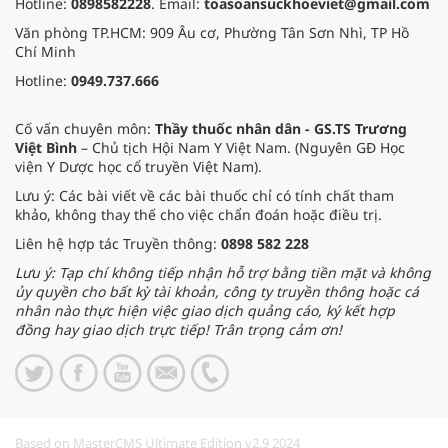
Hotline:
0898582228
. Email:
toasoansuckhoeviet@gmail.com
Văn phòng TP.HCM: 909 Âu cơ, Phường Tân Sơn Nhì, TP Hồ
Chí Minh
Hotline:
0949.737.666
Cố vấn chuyên môn:
Thầy thuốc nhân dân - GS.TS Trương
Việt Bình
– Chủ tịch Hội Nam Y Việt Nam. (Nguyên GĐ Học
viện Y Dược học cổ truyền Việt Nam).
Lưu ý: Các bài viết về các bài thuốc chỉ có tính chất tham
khảo, không thay thế cho việc chẩn đoán hoặc điều trị.
Liên hệ hợp tác Truyền thông:
0898 582 228
Lưu ý: Tạp chí không tiếp nhận hỗ trợ bằng tiền mặt và không
ủy quyền cho bất kỳ tài khoản, công ty truyền thông hoặc cá
nhân nào thực hiện việc giao dịch quảng cáo, ký kết hợp
đồng hay giao dịch trực tiếp! Trân trọng cảm ơn!
Based on MasterCMS Ultimate Edition v2.9 2024