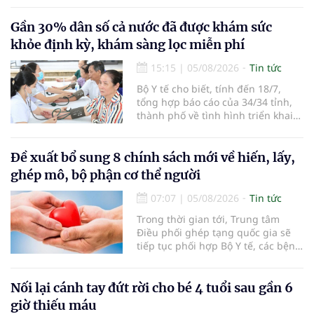
người đến khám, điều trị và đón
em bé đầu tiên chào đời.
Gần 30% dân số cả nước đã được khám sức
khỏe định kỳ, khám sàng lọc miễn phí
15:15
|
05/08/2026
Tin tức
Bộ Y tế cho biết, tính đến 18/7,
tổng hợp báo cáo của 34/34 tỉnh,
thành phố về tình hình triển khai
khám sức khỏe định kỳ, khám sàng
lọc miễn phí cho người dân, ghi
nhận 32.286.360 người, chiếm gần
Đề xuất bổ sung 8 chính sách mới về hiến, lấy,
30% dân số cả nước đã được khám
ghép mô, bộ phận cơ thể người
sức khỏe định kỳ năm nay.
07:07
|
05/08/2026
Tin tức
Trong thời gian tới, Trung tâm
Điều phối ghép tạng quốc gia sẽ
tiếp tục phối hợp Bộ Y tế, các bệnh
viện và các cơ quan liên quan để
mở rộng mạng lưới điều phối, tăng
cường truyền thông, hoàn thiện
Nối lại cánh tay đứt rời cho bé 4 tuổi sau gần 6
quy trình chuyên môn và hệ thống
giờ thiếu máu
pháp luật để thúc đẩy lĩnh vực