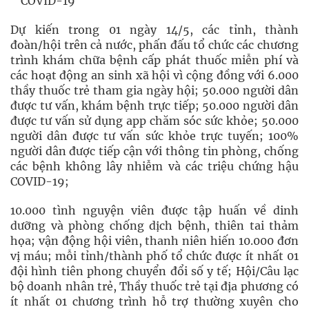
COVID-19
Dự kiến trong 01 ngày 14/5, các tỉnh, thành
đoàn/hội trên cả nước, phấn đấu tổ chức các chương
trình khám chữa bệnh cấp phát thuốc miễn phí và
các hoạt động an sinh xã hội vì cộng đồng với 6.000
thầy thuốc trẻ tham gia ngày hội; 50.000 người dân
được tư vấn, khám bệnh trực tiếp; 50.000 người dân
được tư vấn sử dụng app chăm sóc sức khỏe; 50.000
người dân được tư vấn sức khỏe trực tuyến; 100%
người dân được tiếp cận với thông tin phòng, chống
các bệnh không lây nhiễm và các triệu chứng hậu
COVID-19;
10.000 tình nguyện viên được tập huấn về dinh
dưỡng và phòng chống dịch bệnh, thiên tai thảm
họa; vận động hội viên, thanh niên hiến 10.000 đơn
vị máu; mỗi tỉnh/thành phố tổ chức được ít nhất 01
đội hình tiên phong chuyển đổi số y tế; Hội/Câu lạc
bộ doanh nhân trẻ, Thầy thuốc trẻ tại địa phương có
ít nhất 01 chương trình hỗ trợ thường xuyên cho