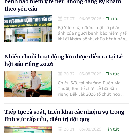
bệnh bảo hiểm y tế nếu không đăng ký khám
đại mới kết hợp giữa Tri thức, Bản
theo yêu cầu
lĩnh, Văn hóa và Công nghệ số
07:07
|
06/08/2026
Tin tức
Bộ Y tế nhận được một số phản
ánh của người bệnh bảo hiểm y tế
khi đi khám bệnh, chữa bệnh bảo
hiểm y tế đúng trình tự, thủ tục
quy định, không đăng ký khám
bệnh, chữa bệnh theo yêu cầu
Nhiều chuỗi hoạt động lớn được diễn ra tại Lễ
nhưng vẫn phải nộp thêm các chi
hội sầu riêng 2026
phí khám bệnh, chữa bệnh ngoài
phần cùng chi trả.
20:32
|
05/08/2026
Tin tức
Chiều 5/8, tại phường Buôn Ma
Thuột, Ban tổ chức Lễ hội Sầu
riêng Đắk Lắk 2026 tổ chức họp
báo thông tin về các hoạt động của
Lễ hội Sầu riêng Đắk Lắk 2026.Lễ
hội Sầu riêng Đắk Lắk năm 2026 có
Tiếp tục rà soát, triển khai các nhiệm vụ trong
chủ đề “Sầu riêng Đắk Lắk – Kết nối
lĩnh vực cấp cứu, điều trị đột quỵ
vươn xa”, được tổ chức từ ngày
15/8/2026 đến ngày 02/9/2026 tại
20:31
|
05/08/2026
Tin tức