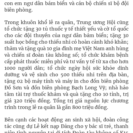
con em ngư dân bám biển và cán bộ chiến sĩ bộ đội
biên phòng.
Trong khuôn khổ lễ ra quân, Trung ương Hội cũng
tổ chức tặng 30 tủ thuốc y tế thiết yếu và cờ tổ quốc
cho các đội thuyền của ngư dân bám biển; tặng 30
suất học bổng cho thiếu nhi có hoàn cảnh khó khăn;
thăm và tặng quà 10 gia đình mẹ Việt Nam anh hùng
và chiến sĩ đoàn tàu không số; tổ chức khám bệnh
cấp phát thuốc miễn phí và tư vấn y tế từ xa cho hơn
1000 người dân; tổ chức ngày hội sức khỏe dinh
dưỡng và vệ sinh cho 500 thiếu nhi trên địa bàn,
tặng 02 bộ máy tính và máy in cho đồn biên phòng
Đồ Sơn và đồn biên phòng Bạch Long Vỹ; nhà hảo
tâm tài trợ thuốc khám và quà tặng cho 10 tỉnh, trị
giá 320 triệu đồng. Tổng trị giá nguồn lực chương
trình trong lễ ra quân là gần 800 triệu đồng.
Bên cạnh các hoạt động an sinh xã hội, đoàn công
tác cũng dự Lễ kết nạp Đảng cho y bác sĩ trẻ, thanh
niên tình nguyện tại di tích Đoàn tàu không số K15