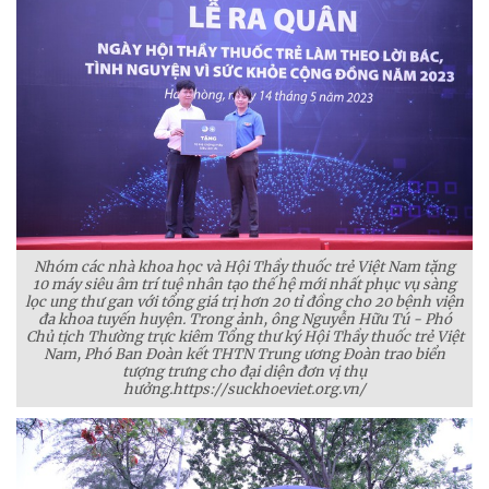
Nhóm các nhà khoa học và Hội Thầy thuốc trẻ Việt Nam tặng
10 máy siêu âm trí tuệ nhân tạo thế hệ mới nhất phục vụ sàng
lọc ung thư gan với tổng giá trị hơn 20 tỉ đồng cho 20 bệnh viện
đa khoa tuyến huyện. Trong ảnh, ông Nguyễn Hữu Tú - Phó
Chủ tịch Thường trực kiêm Tổng thư ký Hội Thầy thuốc trẻ Việt
Nam, Phó Ban Đoàn kết THTN Trung ương Đoàn trao biển
tượng trưng cho đại diện đơn vị thụ
hưởng.https://suckhoeviet.org.vn/