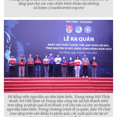
tặng quà cho các cựu chiến binh Đoàn tàu không
số.https://suckhoeviet.org.vn/
Để động viên ngư dân an tâm bám biển, Trung ương Hội Thầy
thuốc trẻ Việt Nam và Trung tâm công tác xã hội thanh niên
trao tặng 30 phần quà là tủ thuốc y tế cho tàu cá cho 30 thuyền
ngư dân bám biển. Trong chương trình lễ ra quân, Ban Tổ chức
trao tặng trên sân khấu 10 phần quà, các suất quà còn lại sẽ