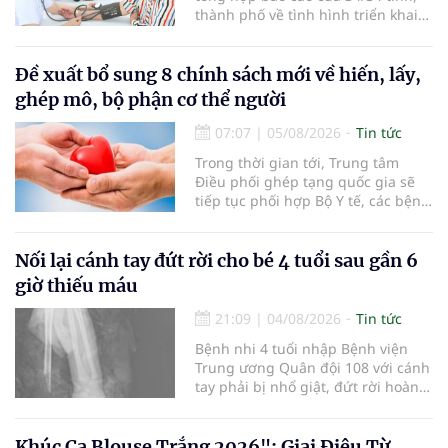
thành phố về tình hình triển khai
khám sức khỏe định kỳ, khám sàng
lọc miễn phí cho người dân, ghi
nhận 32.286.360 người, chiếm gần
Đề xuất bổ sung 8 chính sách mới về hiến, lấy,
30% dân số cả nước đã được khám
ghép mô, bộ phận cơ thể người
sức khỏe định kỳ năm nay.
07:07
|
05/08/2026
Tin tức
Trong thời gian tới, Trung tâm
Điều phối ghép tạng quốc gia sẽ
tiếp tục phối hợp Bộ Y tế, các bệnh
viện và các cơ quan liên quan để
mở rộng mạng lưới điều phối, tăng
cường truyền thông, hoàn thiện
Nối lại cánh tay đứt rời cho bé 4 tuổi sau gần 6
quy trình chuyên môn và hệ thống
giờ thiếu máu
pháp luật để thúc đẩy lĩnh vực
hiến và ghép mô tạng.
21:09
|
04/08/2026
Tin tức
Bệnh nhi 4 tuổi nhập Bệnh viện
Trung ương Quân đội 108 với cánh
tay phải bị nhổ giật, đứt rời hoàn
toàn do tai nạn giao thông. Dù
mạch máu, thần kinh bị tổn
thương nặng và thời gian thiếu
Khúc Ca Blouse Trắng 2026": Giai Điệu Từ