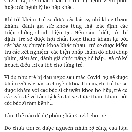
Covid-19, trẻ hoàn toàn có thể bị bệnh viêm phổi
hoặc các bệnh lý hô hấp khác.
Khi tới khám, trẻ sẽ được các bác sỹ nhi khoa thăm
khám, đánh giá sức khỏe tổng thể, xác định các
triệu chứng chính hiện tại. Nếu cần thiết, có chỉ
định, trẻ sẽ được hội chẩn hoặc thăm khám lại bởi
các bác sỹ chuyên khoa khác nhau. Trẻ sẽ được kiểm
tra các xét nghiệm, các biện pháp thăm dò như chụp
phim, siêu âm, đánh giá chức năng hô hấp… và có kế
hoạch điều trị cụ thể cho từng trẻ.
Ví dụ như trẻ bị đau ngực sau mắc Covid-19 sẽ được
khám với các bác sĩ chuyên khoa tim mạch, trẻ ho sẽ
được khám với các bác sĩ chuyên khoa hô hấp, trẻ có
các vấn đề về tâm lý kéo dài sẽ được thăm khám bởi
các bác sĩ tâm bệnh…
Làm thế nào để dự phòng hậu Covid cho trẻ
Do chưa tìm ra được nguyên nhân rõ ràng của hậu