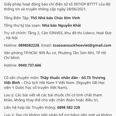
Giấy phép hoạt động báo chí điện tử số 397/GP-BTTTT của Bộ
thông tin và truyền thông cấp ngày 28/06/2021.
Tổng Biên Tập:
ThS Nhà báo Chúc Kim Vinh
Tổng thư ký tòa soạn:
Nhà báo Nguyễn Khải
Trụ sở chính: Tầng 2, Căn 03NV03, khu đô thị Lideco, Hoài Đức
, Hà Nội
Hotline:
0898582228
. Email:
toasoansuckhoeviet@gmail.com
Văn phòng TP.HCM: 909 Âu cơ, Phường Tân Sơn Nhì, TP Hồ
Chí Minh
Hotline:
0949.737.666
Cố vấn chuyên môn:
Thầy thuốc nhân dân - GS.TS Trương
Việt Bình
– Chủ tịch Hội Nam Y Việt Nam. (Nguyên GĐ Học
viện Y Dược học cổ truyền Việt Nam).
Lưu ý: Các bài viết về các bài thuốc chỉ có tính chất tham
khảo, không thay thế cho việc chẩn đoán hoặc điều trị.
Liên hệ hợp tác Truyền thông:
0898 582 228
Lưu ý: Tạp chí không tiếp nhận hỗ trợ bằng tiền mặt và không