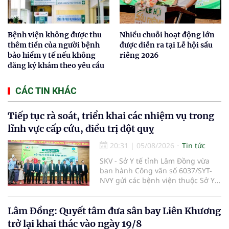
Bệnh viện không được thu
Nhiều chuỗi hoạt động lớn
thêm tiền của người bệnh
được diễn ra tại Lễ hội sầu
bảo hiểm y tế nếu không
riêng 2026
đăng ký khám theo yêu cầu
CÁC TIN KHÁC
Tiếp tục rà soát, triển khai các nhiệm vụ trong
lĩnh vực cấp cứu, điều trị đột quỵ
20:31
|
05/08/2026
Tin tức
SKV - Sở Y tế tỉnh Lâm Đồng vừa
ban hành Công văn số 6037/SYT-
NVY gửi các bệnh viện thuộc Sở Y
tế và các Trung tâm Y tế khu vực,
đặc khu trên địa bàn tỉnh về việc
tiếp tục rà soát, triển khai các
Lâm Đồng: Quyết tâm đưa sân bay Liên Khương
nhiệm vụ trong lĩnh vực cấp cứu,
trở lại khai thác vào ngày 19/8
điều trị đột quỵ.