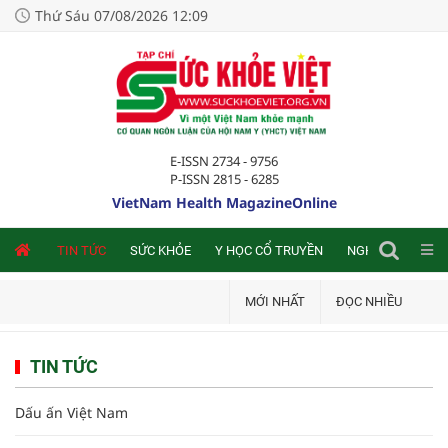
Thứ Sáu 07/08/2026 12:09
E-ISSN 2734 - 9756
P-ISSN 2815 - 6285
VietNam Health MagazineOnline
NLINE
TIN TỨC
SỨC KHỎE
Y HỌC CỔ TRUYỀN
NGHIÊN CỨU TRA
MỚI NHẤT
ĐỌC NHIỀU
TIN TỨC
Dấu ấn Việt Nam