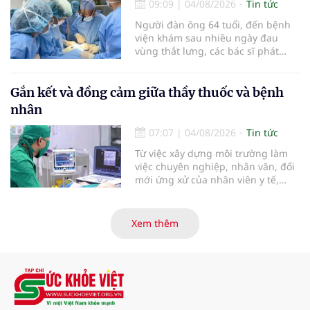
tiêu hóa - gan mật vừa diễn ra
09:09
|
04/08/2026
Tin tức
ngày 1/8 tại Bệnh viện Đại học
Người đàn ông 64 tuổi, đến bệnh
quốc tế Hồng Bàng.
viện khám sau nhiều ngày đau
vùng thắt lưng, các bác sĩ phát
hiện khối u thận phải kích thước
khoảng 3cm, nghi ngờ ung thư
biểu mô tế bào thận. Với khối u còn
Gắn kết và đồng cảm giữa thầy thuốc và bệnh
ở giai đoạn sớm, người bệnh được
nhân
chỉ định cắt bán phần thận phải
bằng phẫu thuật robot thay vì phải
07:07
|
04/08/2026
Tin tức
cắt bỏ toàn bộ quả thận như trước
Từ việc xây dựng môi trường làm
đây.
việc chuyên nghiệp, nhân văn, đổi
mới ứng xử của nhân viên y tế,
Bệnh viện đa khoa khu vực Phúc
Yên (tỉnh Phú Thọ) đã tạo nên sự
đồng cảm, gắn kết cao giữa thầy
Xem thêm
thuốc với bệnh nhân.