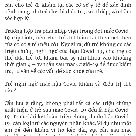
cần cho trẻ đi khám tại các cơ sở y tế để xác định
bệnh cũng như có chế độ điều trị, can thiệp, và chăm
sóc hợp lý.
Trường hợp trẻ phải nhập viện trong đợt mắc Covid-
19 cấp tính, nên cho trẻ đi khám lại theo lịch hẹn
của cơ sở y tế (nếu có). Ngoài ra, dù trẻ không có các
triệu chứng nghi ngờ của hậu Covid-19, cha mẹ có
thể đưa trẻ tới khám bác sỹ nhi khoa vào khoảng
thời gian 4 – 12 tuần sau mắc Covid-19 để được kiểm
tra, tư vấn về các vấn đề sức khỏe của trẻ.
Trẻ nghi ngờ mắc hậu Covid khám và điều trị thế
nào?
Cần lưu ý rằng, không phải tất cả các triệu chứng
xuất hiện ở trẻ sau mắc Covid-19 đều là hậu Covid-
19. Trước khi kết luận triệu chứng đó do hậu Covid-
19, cần loại trừ các nguyên nhân khác. Ví dụ như một
em bé đến khám vì ho kéo dài, sụt cân sau mắc