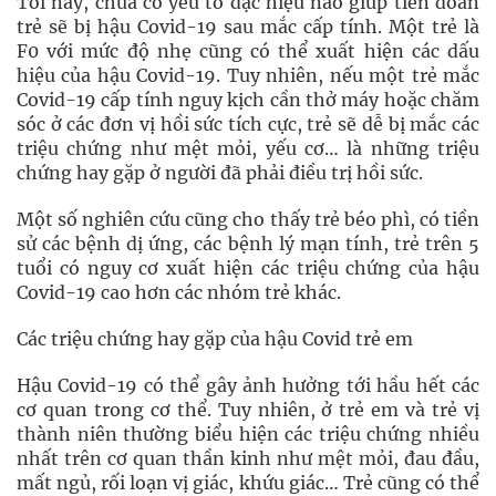
Tới nay, chưa có yếu tố đặc hiệu nào giúp tiên đoán
trẻ sẽ bị hậu Covid-19 sau mắc cấp tính. Một trẻ là
F0 với mức độ nhẹ cũng có thể xuất hiện các dấu
hiệu của hậu Covid-19. Tuy nhiên, nếu một trẻ mắc
Covid-19 cấp tính nguy kịch cần thở máy hoặc chăm
sóc ở các đơn vị hồi sức tích cực, trẻ sẽ dễ bị mắc các
triệu chứng như mệt mỏi, yếu cơ… là những triệu
chứng hay gặp ở người đã phải điều trị hồi sức.
Một số nghiên cứu cũng cho thấy trẻ béo phì, có tiền
sử các bệnh dị ứng, các bệnh lý mạn tính, trẻ trên 5
tuổi có nguy cơ xuất hiện các triệu chứng của hậu
Covid-19 cao hơn các nhóm trẻ khác.
Các triệu chứng hay gặp của hậu Covid trẻ em
Hậu Covid-19 có thể gây ảnh hưởng tới hầu hết các
cơ quan trong cơ thể. Tuy nhiên, ở trẻ em và trẻ vị
thành niên thường biểu hiện các triệu chứng nhiều
nhất trên cơ quan thần kinh như mệt mỏi, đau đầu,
mất ngủ, rối loạn vị giác, khứu giác… Trẻ cũng có thể