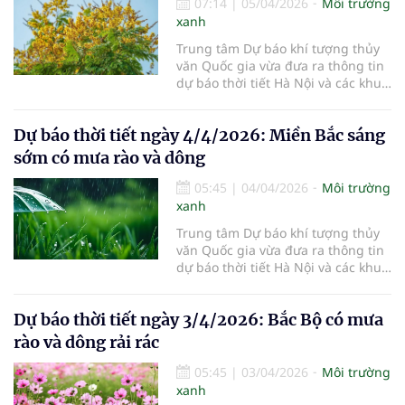
07:14
|
05/04/2026
Môi trường
xanh
Trung tâm Dự báo khí tượng thủy
văn Quốc gia vừa đưa ra thông tin
dự báo thời tiết Hà Nội và các khu
vực khác trên cả nước ngày
5/4/2026.
Dự báo thời tiết ngày 4/4/2026: Miền Bắc sáng
sớm có mưa rào và dông
05:45
|
04/04/2026
Môi trường
xanh
Trung tâm Dự báo khí tượng thủy
văn Quốc gia vừa đưa ra thông tin
dự báo thời tiết Hà Nội và các khu
vực khác trên cả nước ngày
4/4/2026.
Dự báo thời tiết ngày 3/4/2026: Bắc Bộ có mưa
rào và dông rải rác
05:45
|
03/04/2026
Môi trường
xanh