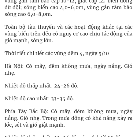
vùng gần tâm bão cấp 10-12, giật cấp 14; biển động
dữ dội; sóng biển cao 4,0-6,0m, vùng gần tâm bão
sóng cao 6,0-8,0m.
Toàn bộ tàu thuyền và các hoạt động khác tại các
vùng biển trên đều có nguy cơ cao chịu tác động của
gió mạnh, sóng lớn.
Thời tiết chi tiết các vùng đêm 4, ngày 5/10
Hà Nội: Có mây, đêm không mưa, ngày nắng. Gió
nhẹ.
Nhiệt độ thấp nhất: 24-26 độ.
Nhiệt độ cao nhất: 33-35 độ.
Phía Tây Bắc Bộ: Có mây, đêm không mưa, ngày
nắng. Gió nhẹ. Trong mưa dông có khả năng xảy ra
lốc, sét và gió giật mạnh.