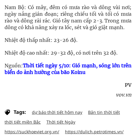
Nam Bộ: Có mây, đêm có mưa rào và dông vài nơi;
ngày nắng gián đoạn; riêng chiều tối và tối có mưa
rào và dông rải rác. Gió tây nam cấp 2-3. Trong mưa
dông có khả năng xảy ra lốc, sét và gió giật mạnh.
Nhiệt độ thấp nhất: 23-26 độ.
Nhiệt độ cao nhất: 29-32 độ, có nơi trên 32 độ.
Nguồn:
Thời tiết ngày 5/10: Gió mạnh, sóng lớn trên
biển do ảnh hưởng của bão Koinu
PV
vov.vn
Tags:
dự báo thời tiết hôm nay
Bản tin thời tiết
thời tiết miền Bắc
Thời tiết Ngày
https://suckhoeviet.org.vn/
https://dulich.petrotimes.vn/