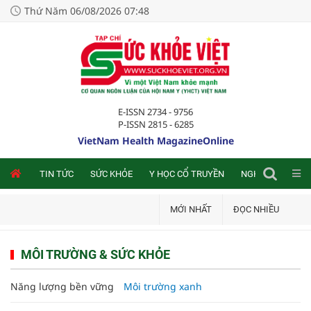
Thứ Năm 06/08/2026 07:48
E-ISSN 2734 - 9756
P-ISSN 2815 - 6285
VietNam Health MagazineOnline
NLINE
TIN TỨC
SỨC KHỎE
Y HỌC CỔ TRUYỀN
NGHIÊN CỨU TRA
MỚI NHẤT
ĐỌC NHIỀU
MÔI TRƯỜNG & SỨC KHỎE
Năng lượng bền vững
Môi trường xanh