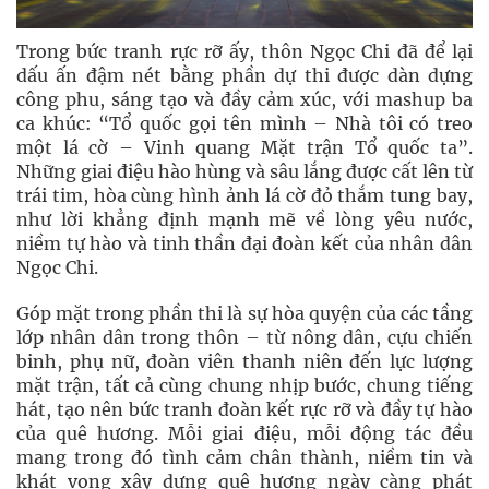
Trong bức tranh rực rỡ ấy, thôn Ngọc Chi đã để lại
dấu ấn đậm nét bằng phần dự thi được dàn dựng
công phu, sáng tạo và đầy cảm xúc, với mashup ba
ca khúc: “Tổ quốc gọi tên mình – Nhà tôi có treo
một lá cờ – Vinh quang Mặt trận Tổ quốc ta”.
Những giai điệu hào hùng và sâu lắng được cất lên từ
trái tim, hòa cùng hình ảnh lá cờ đỏ thắm tung bay,
như lời khẳng định mạnh mẽ về lòng yêu nước,
niềm tự hào và tinh thần đại đoàn kết của nhân dân
Ngọc Chi.
Góp mặt trong phần thi là sự hòa quyện của các tầng
lớp nhân dân trong thôn – từ nông dân, cựu chiến
binh, phụ nữ, đoàn viên thanh niên đến lực lượng
mặt trận, tất cả cùng chung nhịp bước, chung tiếng
hát, tạo nên bức tranh đoàn kết rực rỡ và đầy tự hào
của quê hương. Mỗi giai điệu, mỗi động tác đều
mang trong đó tình cảm chân thành, niềm tin và
khát vọng xây dựng quê hương ngày càng phát