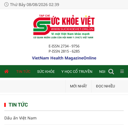
Thứ Bảy 08/08/2026 02:39
E-ISSN 2734 - 9756
P-ISSN 2815 - 6285
VietNam Health MagazineOnline
NLINE
TIN TỨC
SỨC KHỎE
Y HỌC CỔ TRUYỀN
NGHIÊN CỨU TRA
MỚI NHẤT
ĐỌC NHIỀU
TIN TỨC
Dấu ấn Việt Nam