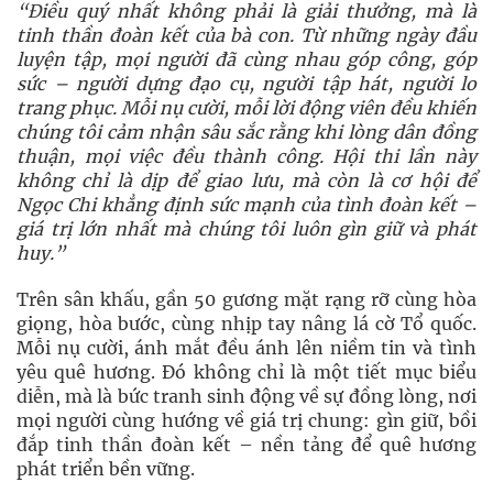
“Điều quý nhất không phải là giải thưởng, mà là
tinh thần đoàn kết của bà con. Từ những ngày đầu
luyện tập, mọi người đã cùng nhau góp công, góp
sức – người dựng đạo cụ, người tập hát, người lo
trang phục. Mỗi nụ cười, mỗi lời động viên đều khiến
chúng tôi cảm nhận sâu sắc rằng khi lòng dân đồng
thuận, mọi việc đều thành công. Hội thi lần này
không chỉ là dịp để giao lưu, mà còn là cơ hội để
Ngọc Chi khẳng định sức mạnh của tình đoàn kết –
giá trị lớn nhất mà chúng tôi luôn gìn giữ và phát
huy.”
Trên sân khấu, gần 50 gương mặt rạng rỡ cùng hòa
giọng, hòa bước, cùng nhịp tay nâng lá cờ Tổ quốc.
Mỗi nụ cười, ánh mắt đều ánh lên niềm tin và tình
yêu quê hương. Đó không chỉ là một tiết mục biểu
diễn, mà là bức tranh sinh động về sự đồng lòng, nơi
mọi người cùng hướng về giá trị chung: gìn giữ, bồi
đắp tinh thần đoàn kết – nền tảng để quê hương
phát triển bền vững.