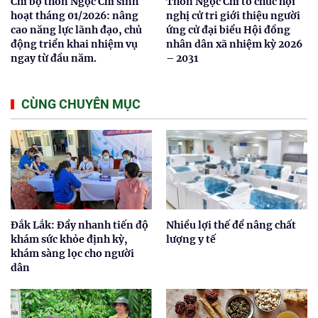
Chi bộ thôn Ngọc Chi sinh
Thôn Ngọc Chi tổ chức hội
hoạt tháng 01/2026: nâng
nghị cử tri giới thiệu người
cao năng lực lãnh đạo, chủ
ứng cử đại biểu Hội đồng
động triển khai nhiệm vụ
nhân dân xã nhiệm kỳ 2026
ngay từ đầu năm.
– 2031
CÙNG CHUYÊN MỤC
Đắk Lắk: Đẩy nhanh tiến độ
Nhiều lợi thế để nâng chất
khám sức khỏe định kỳ,
lượng y tế
khám sàng lọc cho người
dân