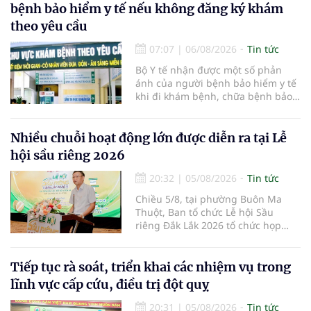
bệnh bảo hiểm y tế nếu không đăng ký khám
theo yêu cầu
07:07
|
06/08/2026
Tin tức
Bộ Y tế nhận được một số phản
ánh của người bệnh bảo hiểm y tế
khi đi khám bệnh, chữa bệnh bảo
hiểm y tế đúng trình tự, thủ tục
quy định, không đăng ký khám
bệnh, chữa bệnh theo yêu cầu
Nhiều chuỗi hoạt động lớn được diễn ra tại Lễ
nhưng vẫn phải nộp thêm các chi
hội sầu riêng 2026
phí khám bệnh, chữa bệnh ngoài
phần cùng chi trả.
20:32
|
05/08/2026
Tin tức
Chiều 5/8, tại phường Buôn Ma
Thuột, Ban tổ chức Lễ hội Sầu
riêng Đắk Lắk 2026 tổ chức họp
báo thông tin về các hoạt động của
Lễ hội Sầu riêng Đắk Lắk 2026.Lễ
hội Sầu riêng Đắk Lắk năm 2026 có
Tiếp tục rà soát, triển khai các nhiệm vụ trong
chủ đề “Sầu riêng Đắk Lắk – Kết nối
lĩnh vực cấp cứu, điều trị đột quỵ
vươn xa”, được tổ chức từ ngày
15/8/2026 đến ngày 02/9/2026 tại
20:31
|
05/08/2026
Tin tức