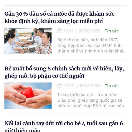
sở 2 đã tiếp đón hơn 500 lượt
người đến khám, điều trị và đón
em bé đầu tiên chào đời.
Gần 30% dân số cả nước đã được khám sức
khỏe định kỳ, khám sàng lọc miễn phí
15:15
|
05/08/2026
Tin tức
Bộ Y tế cho biết, tính đến 18/7,
tổng hợp báo cáo của 34/34 tỉnh,
thành phố về tình hình triển khai
khám sức khỏe định kỳ, khám sàng
lọc miễn phí cho người dân, ghi
nhận 32.286.360 người, chiếm gần
Đề xuất bổ sung 8 chính sách mới về hiến, lấy,
30% dân số cả nước đã được khám
ghép mô, bộ phận cơ thể người
sức khỏe định kỳ năm nay.
07:07
|
05/08/2026
Tin tức
Trong thời gian tới, Trung tâm
Điều phối ghép tạng quốc gia sẽ
tiếp tục phối hợp Bộ Y tế, các bệnh
viện và các cơ quan liên quan để
mở rộng mạng lưới điều phối, tăng
cường truyền thông, hoàn thiện
Nối lại cánh tay đứt rời cho bé 4 tuổi sau gần 6
quy trình chuyên môn và hệ thống
giờ thiếu máu