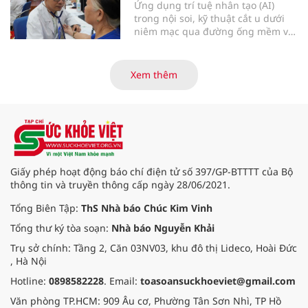
Ứng dụng trí tuệ nhân tạo (AI)
trong nội soi, kỹ thuật cắt u dưới
niêm mạc qua đường ống mềm và
các tiến bộ mới hướng tới "chữa
khỏi chức năng" bệnh viêm gan B
là những nội dung trọng tâm được
Xem thêm
báo cáo tại Hội thảo khoa học cập
nhật chẩn đoán và điều trị bệnh lý
tiêu hóa - gan mật vừa diễn ra
ngày 1/8 tại Bệnh viện Đại học
quốc tế Hồng Bàng.
Giấy phép hoạt động báo chí điện tử số 397/GP-BTTTT của Bộ
thông tin và truyền thông cấp ngày 28/06/2021.
Tổng Biên Tập:
ThS Nhà báo Chúc Kim Vinh
Tổng thư ký tòa soạn:
Nhà báo Nguyễn Khải
Trụ sở chính: Tầng 2, Căn 03NV03, khu đô thị Lideco, Hoài Đức
, Hà Nội
Hotline:
0898582228
. Email:
toasoansuckhoeviet@gmail.com
Văn phòng TP.HCM: 909 Âu cơ, Phường Tân Sơn Nhì, TP Hồ