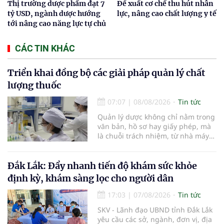
Thị trường dược phẩm đạt 7
Đề xuất cơ chế thu hút nhân
tỷ USD, ngành dược hướng
lực, nâng cao chất lượng y tế
tới nâng cao năng lực tự chủ
CÁC TIN KHÁC
Triển khai đồng bộ các giải pháp quản lý chất
lượng thuốc
07:07
|
08/08/2026
Tin tức
Quản lý dược không chỉ nằm trong
văn bản, hồ sơ hay giấy phép, mà
là chuỗi trách nhiệm, từ nhà máy
đến bệnh viện; từ dữ liệu quản lý
đến từng nhà thuốc, từng người
bệnh... Ngành y tế từng bước tiêu
Đắk Lắk: Đẩy nhanh tiến độ khám sức khỏe
chuẩn hóa, quy chuẩn hóa và hội
định kỳ, khám sàng lọc cho người dân
nhập quốc tế nhằm giúp cho
người dân tiếp cận thuốc an toàn,
17:03
|
07/08/2026
Tin tức
chất lượng, hiệu quả và giá hợp lý.
SKV - Lãnh đạo UBND tỉnh Đắk Lắk
yêu cầu các sở, ngành, đơn vị, địa