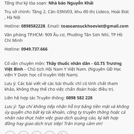
Tổng thư ký tòa soạn:
Nhà báo Nguyễn Khải
Trụ sở chính: Tầng 2, Căn 03NV03, khu đô thị Lideco, Hoài Đức
, Hà Nội
Hotline:
0898582228
. Email:
toasoansuckhoeviet@gmail.com
Văn phòng TP.HCM: 909 Âu cơ, Phường Tân Sơn Nhì, TP Hồ
Chí Minh
Hotline:
0949.737.666
Cố vấn chuyên môn:
Thầy thuốc nhân dân - GS.TS Trương
Việt Bình
– Chủ tịch Hội Nam Y Việt Nam. (Nguyên GĐ Học
viện Y Dược học cổ truyền Việt Nam).
Lưu ý: Các bài viết về các bài thuốc chỉ có tính chất tham
khảo, không thay thế cho việc chẩn đoán hoặc điều trị.
Liên hệ hợp tác Truyền thông:
0898 582 228
Lưu ý: Tạp chí không tiếp nhận hỗ trợ bằng tiền mặt và không
ủy quyền cho bất kỳ tài khoản, công ty truyền thông hoặc cá
nhân nào thực hiện việc giao dịch quảng cáo, ký kết hợp
đồng hay giao dịch trực tiếp! Trân trọng cảm ơn!