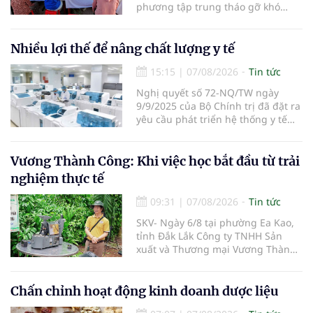
phương tập trung tháo gỡ khó
khăn để hoàn thành cơ bản việc
khám sức khỏe định kỳ và khám
sàng lọc cho 100% người dân trên
Nhiều lợi thế để nâng chất lượng y tế
địa bàn tỉnh trong tháng 10/2026.
15:15
|
07/08/2026
Tin tức
Nghị quyết số 72-NQ/TW ngày
9/9/2025 của Bộ Chính trị đã đặt ra
yêu cầu phát triển hệ thống y tế
hiện đại, công bằng, chất lượng,
hiệu quả và hội nhập quốc tế.
Vương Thành Công: Khi việc học bắt đầu từ trải
nghiệm thực tế
09:31
|
07/08/2026
Tin tức
SKV- Ngày 6/8 tại phường Ea Kao,
tỉnh Đắk Lắk Công ty TNHH Sản
xuất và Thương mại Vương Thành
Công vừa tổ chức lớp chia sẻ kiến
thức cà phê cấp tốc VTC 13, với sự
tham gia của các chủ doanh
Chấn chỉnh hoạt động kinh doanh dược liệu
nghiệp, chủ quán cà phê, hợp tác