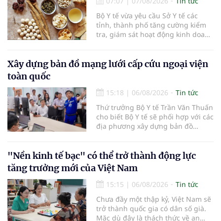
07:07
|
07/08/2026
Tin tức
xã, người làm nông nghiệp và
những người yêu thích cà phê.
Bộ Y tế vừa yêu cầu Sở Y tế các
tỉnh, thành phố tăng cường kiểm
tra, giám sát hoạt động kinh doanh
dược liệu, tập trung vào các cơ sở
bán lẻ dược liệu, thuốc cổ truyền.
Xây dựng bản đồ mạng lưới cấp cứu ngoại viện
toàn quốc
15:18
|
06/08/2026
Tin tức
Thứ trưởng Bộ Y tế Trần Văn Thuấn
cho biết Bộ Y tế sẽ phối hợp với các
địa phương xây dựng bản đồ
mạng lưới cấp cứu ngoại viện,
đồng thời chuẩn hóa đào tạo, hoàn
thiện cơ chế tài chính và đa dạng
"Nền kinh tế bạc" có thể trở thành động lực
hóa phương tiện nhằm nâng cao
tăng trưởng mới của Việt Nam
năng lực cấp cứu trước viện trên
phạm vi cả nước.
15:15
|
06/08/2026
Tin tức
Chưa đầy một thập kỷ, Việt Nam sẽ
trở thành quốc gia có dân số già.
Mặc dù đây là thách thức về an