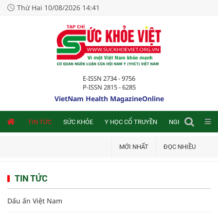
Thứ Hai 10/08/2026 14:41
E-ISSN 2734 - 9756
P-ISSN 2815 - 6285
VietNam Health MagazineOnline
NLINE
TIN TỨC
SỨC KHỎE
Y HỌC CỔ TRUYỀN
NGHIÊN CỨU TRA
MỚI NHẤT
ĐỌC NHIỀU
TIN TỨC
Dấu ấn Việt Nam