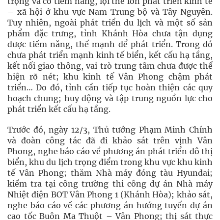
trọng và có tiềm năng, lợi thế lớn phát triển kinh tế
– xã hội ở khu vực Nam Trung bộ và Tây Nguyên.
Tuy nhiên, ngoài phát triển du lịch và một số sản
phẩm đặc trưng, tỉnh Khánh Hòa chưa tận dụng
được tiềm năng, thế mạnh để phát triển. Trong đó
chưa phát triển mạnh kinh tế biển, kết cấu hạ tầng,
kết nối giao thông, vai trò trung tâm chưa được thể
hiện rõ nét; khu kinh tế Vân Phong chậm phát
triển… Do đó, tỉnh cần tiếp tục hoàn thiện các quy
hoạch chung; huy động và tập trung nguồn lực cho
phát triển kết cấu hạ tầng.
Trước đó, ngày 12/3, Thủ tướng Phạm Minh Chính
và đoàn công tác đã đi khảo sát trên vịnh Vân
Phong, nghe báo cáo về phương án phát triển đô thị
biển, khu du lịch trọng điểm trong khu vực khu kinh
tế Vân Phong; thăm Nhà máy đóng tàu Hyundai;
kiểm tra tại công trường thi công dự án Nhà máy
Nhiệt điện BOT Vân Phong 1 (Khánh Hòa); khảo sát,
nghe báo cáo về các phương án hướng tuyến dự án
cao tốc Buôn Ma Thuột – Vân Phong; thị sát thực