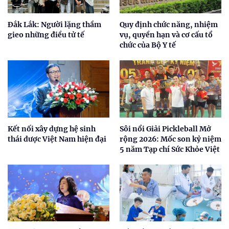
Đắk Lắk: Người lặng thầm
Quy định chức năng, nhiệm
gieo những điều tử tế
vụ, quyền hạn và cơ cấu tổ
chức của Bộ Y tế
Kết nối xây dựng hệ sinh
Sôi nổi Giải Pickleball Mở
thái dược Việt Nam hiện đại
rộng 2026: Mốc son kỷ niệm
5 năm Tạp chí Sức Khỏe Việt