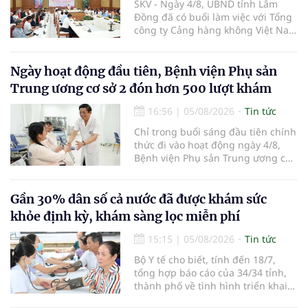
SKV - Ngày 4/8, UBND tỉnh Lâm
Đồng đã có buổi làm việc với Tổng
công ty Cảng hàng không Việt Nam
(ACV) và các hãng hàng không để
triển khai công tác xúc tiến và hợp
tác giữa tỉnh Lâm Đồng và ACV
Ngày hoạt động đầu tiên, Bệnh viện Phụ sản
trong việc phục hồi hoạt động
Trung ương cơ sở 2 đón hơn 500 lượt khám
hàng không, thúc đẩy mở mới các
đường bay nội địa và quốc tế.
16:56
|
05/08/2026
Tin tức
Chỉ trong buổi sáng đầu tiên chính
thức đi vào hoạt động ngày 4/8,
Bệnh viện Phụ sản Trung ương cơ
sở 2 đã tiếp đón hơn 500 lượt
người đến khám, điều trị và đón
em bé đầu tiên chào đời.
Gần 30% dân số cả nước đã được khám sức
khỏe định kỳ, khám sàng lọc miễn phí
15:15
|
05/08/2026
Tin tức
Bộ Y tế cho biết, tính đến 18/7,
tổng hợp báo cáo của 34/34 tỉnh,
thành phố về tình hình triển khai
khám sức khỏe định kỳ, khám sàng