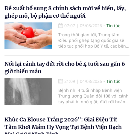
lọc miễn phí cho người dân, ghi
nhận 32.286.360 người, chiếm gần
Đề xuất bổ sung 8 chính sách mới về hiến, lấy,
30% dân số cả nước đã được khám
ghép mô, bộ phận cơ thể người
sức khỏe định kỳ năm nay.
07:07
|
05/08/2026
Tin tức
Trong thời gian tới, Trung tâm
Điều phối ghép tạng quốc gia sẽ
tiếp tục phối hợp Bộ Y tế, các bệnh
viện và các cơ quan liên quan để
mở rộng mạng lưới điều phối, tăng
cường truyền thông, hoàn thiện
Nối lại cánh tay đứt rời cho bé 4 tuổi sau gần 6
quy trình chuyên môn và hệ thống
giờ thiếu máu
pháp luật để thúc đẩy lĩnh vực
hiến và ghép mô tạng.
21:09
|
04/08/2026
Tin tức
Bệnh nhi 4 tuổi nhập Bệnh viện
Trung ương Quân đội 108 với cánh
tay phải bị nhổ giật, đứt rời hoàn
toàn do tai nạn giao thông. Dù
mạch máu, thần kinh bị tổn
thương nặng và thời gian thiếu
Khúc Ca Blouse Trắng 2026": Giai Điệu Từ
máu kéo dài, các bác sĩ đã tái lập
Tâm Khơi Mầm Hy Vọng Tại Bệnh Viện Bạch
tuần hoàn thành công sau ca vi