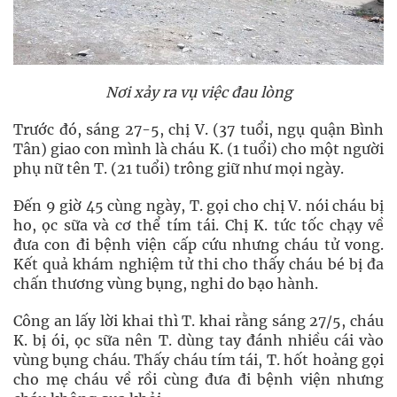
Nơi xảy ra vụ việc đau lòng
Trước đó, sáng 27-5, chị V. (37 tuổi, ngụ quận Bình
Tân) giao con mình là cháu K. (1 tuổi) cho một người
phụ nữ tên T. (21 tuổi) trông giữ như mọi ngày.
Đến 9 giờ 45 cùng ngày, T. gọi cho chị V. nói cháu bị
ho, ọc sữa và cơ thể tím tái. Chị K. tức tốc chạy về
đưa con đi bệnh viện cấp cứu nhưng cháu tử vong.
Kết quả khám nghiệm tử thi cho thấy cháu bé bị đa
chấn thương vùng bụng, nghi do bạo hành.
Công an lấy lời khai thì T. khai rằng sáng 27/5, cháu
K. bị ói, ọc sữa nên T. dùng tay đánh nhiều cái vào
vùng bụng cháu. Thấy cháu tím tái, T. hốt hoảng gọi
cho mẹ cháu về rồi cùng đưa đi bệnh viện nhưng