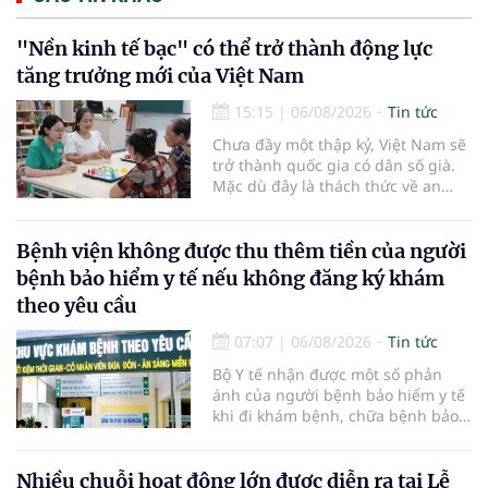
"Nền kinh tế bạc" có thể trở thành động lực
tăng trưởng mới của Việt Nam
15:15
|
06/08/2026
Tin tức
Chưa đầy một thập kỷ, Việt Nam sẽ
trở thành quốc gia có dân số già.
Mặc dù đây là thách thức về an
sinh xã hội, tuy nhiên cũng mở ra
"nền kinh tế bạc", lĩnh vực dự báo
có giá trị hàng tỷ USD.
Bệnh viện không được thu thêm tiền của người
bệnh bảo hiểm y tế nếu không đăng ký khám
theo yêu cầu
07:07
|
06/08/2026
Tin tức
Bộ Y tế nhận được một số phản
ánh của người bệnh bảo hiểm y tế
khi đi khám bệnh, chữa bệnh bảo
hiểm y tế đúng trình tự, thủ tục
quy định, không đăng ký khám
bệnh, chữa bệnh theo yêu cầu
Nhiều chuỗi hoạt động lớn được diễn ra tại Lễ