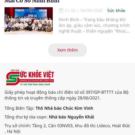
Mai Cơ Sở Ninh Bình
phẫu kéo dài 3 giờ.
21:00
|
04/08/2026
Sức khỏe
Ninh Bình – Trong bầu không khí
ấm áp, giàu cảm xúc, chương trình
nghệ thuật – thiện nguyện "Khúc
ca Blouse trắng" đã chính thức
khởi động hành trình năm 2026 với
điểm dừng chân đầu tiên tại Bệnh
Xem thêm
viện Bạch Mai cơ sở Ninh Bình.
Giấy phép hoạt động báo chí điện tử số 397/GP-BTTTT của Bộ
thông tin và truyền thông cấp ngày 28/06/2021.
Tổng Biên Tập:
ThS Nhà báo Chúc Kim Vinh
Tổng thư ký tòa soạn:
Nhà báo Nguyễn Khải
Trụ sở chính: Tầng 2, Căn 03NV03, khu đô thị Lideco, Hoài Đức
, Hà Nội