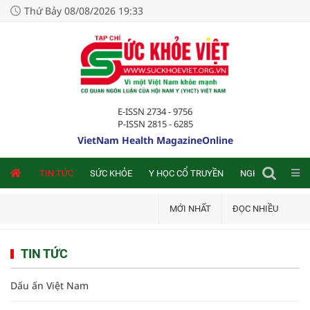
Thứ Bảy 08/08/2026 19:33
E-ISSN 2734 - 9756
P-ISSN 2815 - 6285
VietNam Health MagazineOnline
NLINE
TIN TỨC
SỨC KHỎE
Y HỌC CỔ TRUYỀN
NGHIÊN CỨU TRA
MỚI NHẤT
ĐỌC NHIỀU
TIN TỨC
Dấu ấn Việt Nam