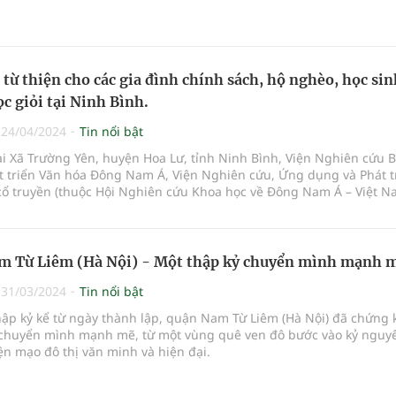
 hành cùng doanh nghiệp chủ trì, nhiều hoạt động văn hóa cội ng
 khai trong suốt hai năm qua.
 từ thiện cho các gia đình chính sách, hộ nghèo, học sin
c giỏi tại Ninh Bình.
|
24/04/2024
Tin nổi bật
ại Xã Trường Yên, huyện Hoa Lư, tỉnh Ninh Bình, Viện Nghiên cứu 
t triển Văn hóa Đông Nam Á, Viện Nghiên cứu, Ứng dụng và Phát t
cổ truyền (thuộc Hội Nghiên cứu Khoa học về Đông Nam Á – Việt N
với các cơ quan hữu quan tổ chức chương trình:“Du Xuân đón lộc G
, Dựlễ dâng hương Đền thờ Vua Đinh Tiên Hoàng và làm từ thiện tạ
, huyện Hoa Lư, tỉnh Ninh Bình”.
m Từ Liêm (Hà Nội) - Một thập kỷ chuyển mình mạnh 
|
31/03/2024
Tin nổi bật
ập kỷ kể từ ngày thành lập, quận Nam Từ Liêm (Hà Nội) đã chứng 
chuyển mình mạnh mẽ, từ một vùng quê ven đô bước vào kỷ nguy
ện mạo đô thị văn minh và hiện đại.