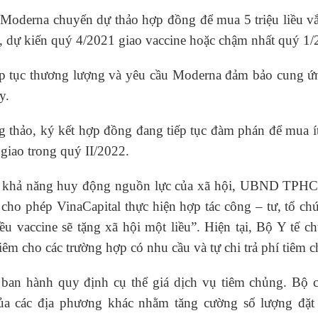
n Moderna chuyển dự thảo hợp đồng để mua 5 triệu liều v
dự kiến quý 4/2021 giao vaccine hoặc chậm nhất quý 1/
tiếp tục thương lượng và yêu cầu Moderna đảm bảo cung ứ
y.
 thảo, ký kết hợp đồng đang tiếp tục đàm phán để mua í
 giao trong quý II/2022.
ăng khả năng huy động nguồn lực của xã hội, UBND TPH
cho phép VinaCapital thực hiện hợp tác công – tư, tổ ch
ều vaccine sẽ tặng xã hội một liều”. Hiện tại, Bộ Y tế c
iêm cho các trường hợp có nhu cầu và tự chi trả phí tiêm 
n hành quy định cụ thể giá dịch vụ tiêm chủng. Bộ c
ủa các địa phương khác nhằm tăng cường số lượng đặt