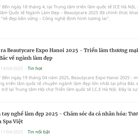
 đến ngày 18 tháng 4, tại Trung tâm triển lãm quốc tế ICE Hà Nội,
n lãm Quốc tế Ngành Làm Đẹp – Beautycare 2025 đã chính thức kha
 "Vẻ đẹp bền vững – Công nghệ định hình tương lai".
 ra Beautycare Expo Hanoi 2025 - Triển lãm thương mại
 Bắc về ngành làm đẹp
|
14/04/2025
Tin hot
7 đến ngày 19 tháng 04 năm 2025, Beautycare Expo Hanoi 2025 - m
g triển lãm quốc tế chuyên ngành làm đẹp lớn nhất tại phía Bắc 
 trở lại Trung tâm Hội chợ Triển lãm quốc tế I.C.E Hà Nội. Đây là sự
g nhằm xúc tiến thương mại, kết nối các doanh nghiệp trong nước
ang kinh doanh ở lĩnh vực mỹ phẩm, chăm sóc sắc đẹp, thẩm mỹ vi
và các công nghệ làm đẹp tiên tiến nhất.
 tay nghề làm đẹp 2025 - Chăm sóc da cá nhân hóa: Tư
h Spa Việt
|
11/04/2025
Tin nổi bật