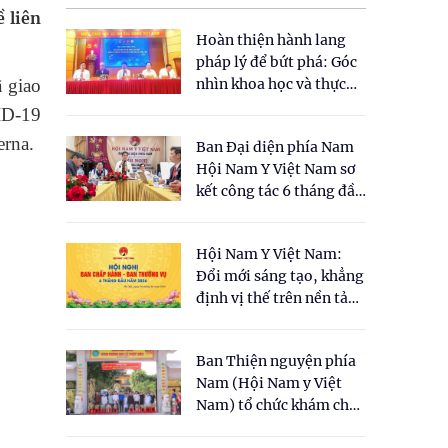
 liên
Hoàn thiện hành lang
pháp lý để bứt phá: Góc
 giao
nhìn khoa học và thực
tiễn tại Tọa đàm " Đề
ID-19
xuất một số nội dung
erna.
Ban Đại diện phía Nam
cho Luật Y dược cổ
Hội Nam Y Việt Nam sơ
truyền Việt Nam"
kết công tác 6 tháng đầu
năm 2026
Hội Nam Y Việt Nam:
Đổi mới sáng tạo, khẳng
định vị thế trên nền tảng
y học cổ truyền và khoa
học hiện đại
Ban Thiện nguyện phía
Nam (Hội Nam y Việt
Nam) tổ chức khám chữa
bệnh y học cổ truyền và