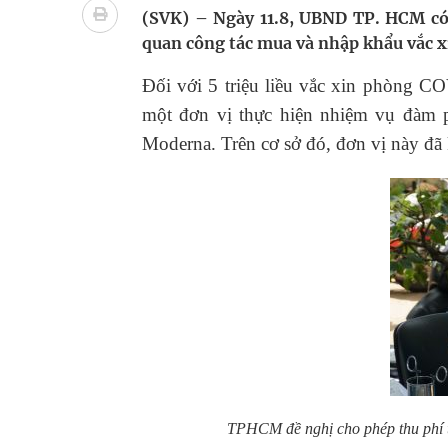
Nhiều lợi thế để nâng chất lượng y tế
(SVK) – Ngày 11.8, UBND TP. HCM có 
quan công tác mua và nhập khẩu vắc 
Vương Thành Công: Khi việc học bắt đầu từ trải 
Đối với 5 triệu liều vắc xin phòng 
Tầm soát sớm ung thư vú giúp cứu sống hàng ng
một đơn vị thực hiện nhiệm vụ đàm 
Moderna. Trên cơ sở đó, đơn vị này đã
Giải pháp nâng cao thị lực thời hiện đại
TPHCM đề nghị cho phép thu phí t