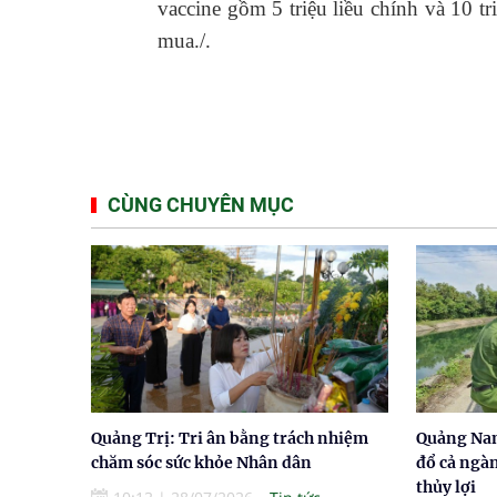
vaccine gồm 5 triệu liều chính và 10 t
mua./.
CÙNG CHUYÊN MỤC
Quảng Trị: Tri ân bằng trách nhiệm
Quảng Nam
chăm sóc sức khỏe Nhân dân
đổ cả ngà
thủy lợi