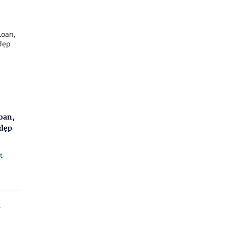
oan,
 đẹp
t