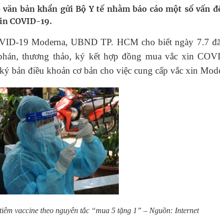
văn bản khẩn gửi Bộ Y tế nhằm báo cáo một số vấn đề
xin COVID-19.
nghiệm thực tế
COVID-19 Moderna, UBND TP. HCM cho biết ngày 7.7 đã
hìn phụ nữ mỗi năm
phán, thương thảo, ký kết hợp đồng mua vắc xin COV
 ký bản điều khoản cơ bản cho việc cung cấp vắc xin Mod
iêm vaccine theo nguyên tắc “mua 5 tặng 1” – Nguồn: Internet