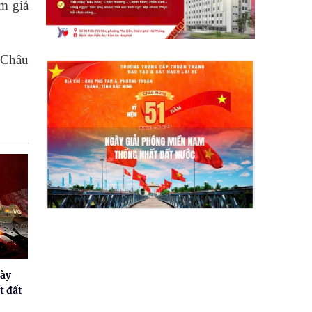
ảm giá
 Châu
gày
t đất