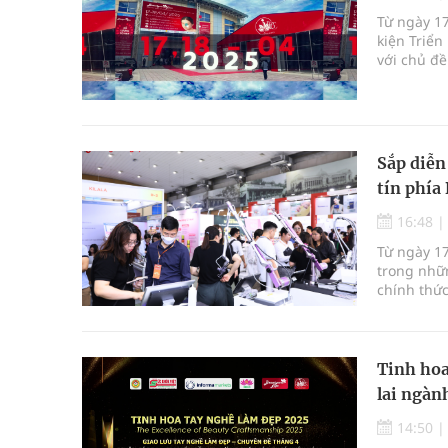
Từ ngày 17
kiện Triể
với chủ đề
Sắp diễn
tín phía
16:48
Từ ngày 1
trong nhữn
chính thức
quan trọn
quốc tế đ
tóc, móng 
Tinh hoa
lai ngàn
14:50