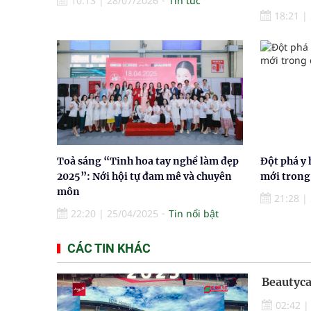
10:13
|
28/07/2026
Tin tức
18:21
|
Toả sáng “Tinh hoa tay nghề làm đẹp
Đột phá y 
2025”: Nới hội tự đam mê và chuyên
mới trong 
môn
21:28
|
22:20
|
25/04/2025
Tin nổi bật
CÁC TIN KHÁC
Beautyca
02:42