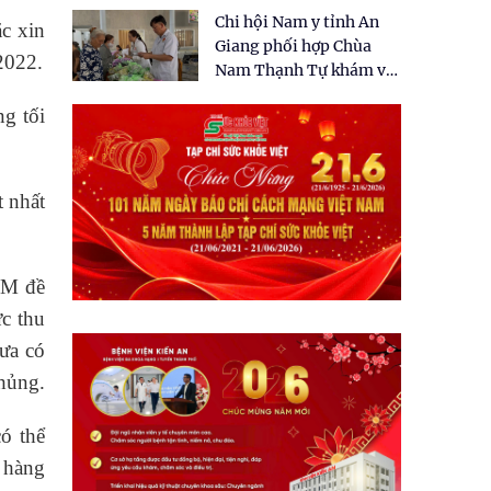
tặng quà cho 150 người
Chi hội Nam y tỉnh An
dân tại xã Tân Tập
ắc xin
Giang phối hợp Chùa
2022.
Nam Thạnh Tự khám và
cấp thuốc miễn phí cho
ng tối
nhân dân
t nhất
CM đề
ức thu
hưa có
chủng.
ó thể
 hàng