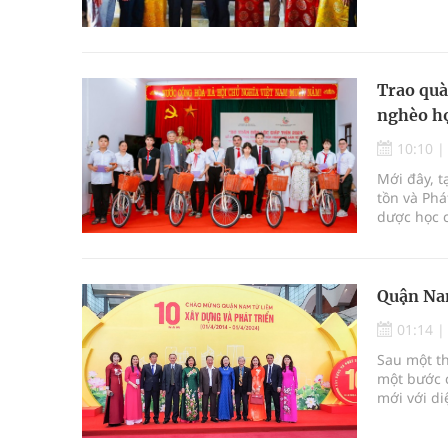
Việt đồng
được triển
Trao quà
nghèo họ
10:10
Mới đây, t
tồn và Phá
dược học 
phối hợp 
Thìn 2024”
Trường Yên
Quận Na
01:14
Sau một th
một bước 
mới với di