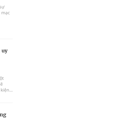
 sự
i mạc
 uy
ột
sẽ
 kiện
 và
ện,
ơng