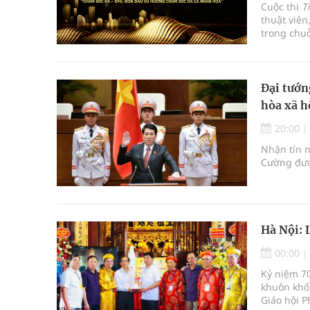
Cuộc thi
T
thuật viên
trong chuỗ
ngành làm 
lưu tay n
Đại tướn
hòa xã h
20:00
Nhận tín n
Cường đượ
Hà Nội: 
00:00
Kỷ niệm 7
khuôn khổ
Giáo hội P