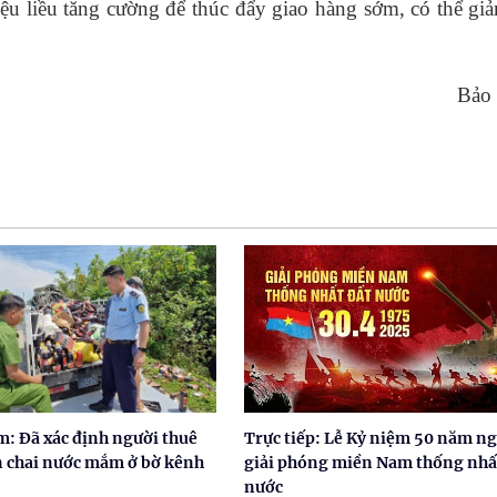
riệu liều tăng cường để thúc đẩy giao hàng sớm, có thể gi
Bảo
: Đã xác định người thuê
Trực tiếp: Lễ Kỷ niệm 50 năm n
n chai nước mắm ở bờ kênh
giải phóng miền Nam thống nhấ
nước