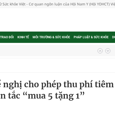
tử Sức khỏe Việt - Cơ quan ngôn luận của Hội Nam Y (Hội YDHCT) V
 TRAO ĐỔI
KINH TẾ
MÔI TRƯỜNG & SỨC KHỎE
PHÁP LUẬT & SỨC KHỎE
D
ợng thuốc
g, nhiệt độ cao nhất 35 độ
 nghị cho phép thu phí tiêm
kỳ, khám sàng lọc cho người dân
n tắc “mua 5 tặng 1”
ông cực hiệu quả
 chuyên gia