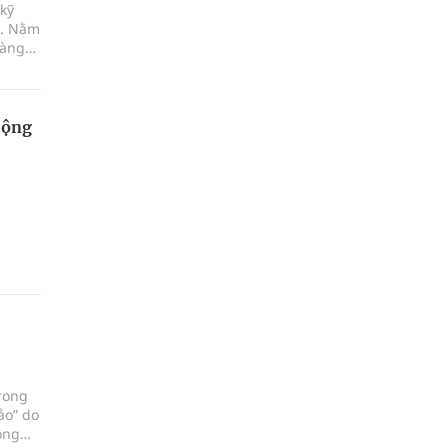
kỹ
a. Nằm
hàng
giao
'.
Cộng
rong
ảo” do
ông