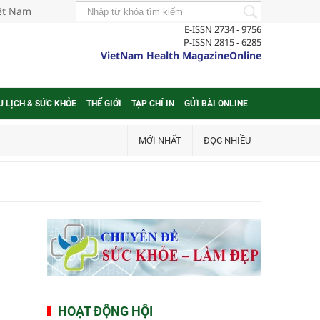
iệt Nam
E-ISSN 2734 - 9756
P-ISSN 2815 - 6285
VietNam Health MagazineOnline
U LỊCH & SỨC KHỎE
THẾ GIỚI
TẠP CHÍ IN
GỬI BÀI ONLINE
MỚI NHẤT
ĐỌC NHIỀU
HOẠT ĐỘNG HỘI