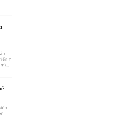
uồn đã
h
Bảo
riển Y
am)
iáp
i xã
mẽ
kiến
ên