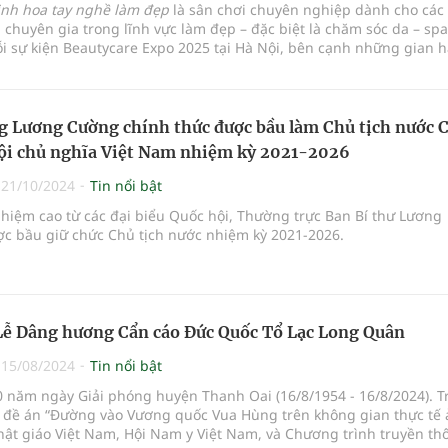
inh hoa tay nghề làm đẹp
là sân chơi chuyên nghiệp dành cho các 
, chuyên gia trong lĩnh vực làm đẹp – đặc biệt là chăm sóc da – sp
i sự kiện Beautycare Expo 2025 tại Hà Nội, bên cạnh những gian 
đẹp chuẩn quốc tế, những buổi hội thảo chuyên sâu, thì cuộc thi 
ghề làm đẹp chuyên đề 'Đón đầu xu hướng chăm sóc da cá nhân hóa
g Lương Cường chính thức được bầu làm Chủ tịch nước 
ội chủ nghĩa Việt Nam nhiệm kỳ 2021-2026
|
21/10/2024
Tin nổi bật
hiệm cao từ các đại biểu Quốc hội, Thường trực Ban Bí thư Lương
c bầu giữ chức Chủ tịch nước nhiệm kỳ 2021-2026.
Lễ Dâng hương Cẩn cáo Đức Quốc Tổ Lạc Long Quân
|
15/08/2024
Tin nổi bật
0 năm ngày Giải phóng huyện Thanh Oai (16/8/1954 - 16/8/2024). T
 đề án “Đường vào Vương quốc Vua Hùng trên không gian thực tế 
hật giáo Việt Nam, Hội Nam y Việt Nam, và Chương trình truyền th