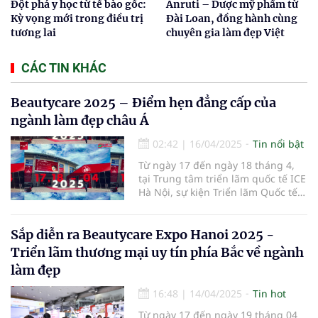
Đột phá y học từ tế bào gốc:
Anruti – Dược mỹ phẩm từ
Kỳ vọng mới trong điều trị
Đài Loan, đồng hành cùng
tương lai
chuyên gia làm đẹp Việt
CÁC TIN KHÁC
Beautycare 2025 – Điểm hẹn đẳng cấp của
ngành làm đẹp châu Á
02:42
|
16/04/2025
Tin nổi bật
Từ ngày 17 đến ngày 18 tháng 4,
tại Trung tâm triển lãm quốc tế ICE
Hà Nội, sự kiện Triển lãm Quốc tế
Ngành Làm Đẹp – Beautycare 2025
đã chính thức khai mạc với chủ đề
"Vẻ đẹp bền vững – Công nghệ
Sắp diễn ra Beautycare Expo Hanoi 2025 -
định hình tương lai".
Triển lãm thương mại uy tín phía Bắc về ngành
làm đẹp
16:48
|
14/04/2025
Tin hot
Từ ngày 17 đến ngày 19 tháng 04