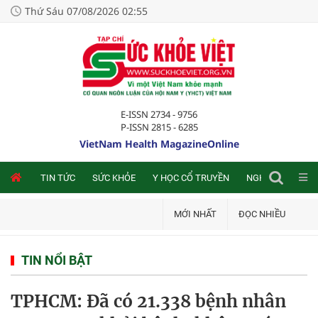
Thứ Sáu 07/08/2026 02:55
E-ISSN 2734 - 9756
P-ISSN 2815 - 6285
VietNam Health MagazineOnline
NLINE
TIN TỨC
SỨC KHỎE
Y HỌC CỔ TRUYỀN
NGHIÊN CỨU TRA
MỚI NHẤT
ĐỌC NHIỀU
TIN NỔI BẬT
TPHCM: Đã có 21.338 bệnh nhân