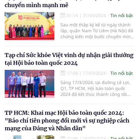
Nghiên cứu Khoa học về Đông
chuyển mình mạnh mẽ
Nam Á – Việt Nam) phối hợp với
các cơ quan hữu quan tổ chức
01:14
|
31/03/2024
Tin nổi bật
chương trình:“Du Xuân đón lộc
Sau một thập kỷ kể từ ngày thành
Giáp Thìn 2024”, Dựlễ dâng hương
lập, quận Nam Từ Liêm (Hà Nội) đã
Đền thờ Vua Đinh Tiên Hoàng và
chứng kiến một bước chuyển mình
làm từ thiện tại xã Trường Yên,
mạnh mẽ, từ một vùng quê ven đô
huyện Hoa Lư, tỉnh Ninh Bình”.
bước vào kỷ nguyên mới với diện
mạo đô thị văn minh và hiện đại.
Tạp chí Sức khỏe Việt vinh dự nhận giải thưởng
tại Hội báo toàn quốc 2024
17:08
|
17/03/2024
Tin nổi bật
Sáng 17/3/2024, tại đường Lê Lợi,
Q1, TP HCM, Hội báo toàn quốc
2024 đã kết thúc thành công tốt
đẹp. Hội báo đã có nhiều hoạt
động sôi nổi, giàu ý nghĩa, tạo cơ
hội để những người trong nghề
TP HCM: Khai mạc Hội báo toàn quốc 2024:
được giao lưu, học hỏi; chung sức,
"Báo chí tiên phong đổi mới vì sự nghiệp cách
đồng lòng thúc đẩy tinh thần đổi
mạng của Đảng và Nhân dân"
mới sáng tạo trong hoạt động báo
chí. Tại Hội báo, Chi hội Nhà báo
21:38
|
15/03/2024
Tin nổi bật