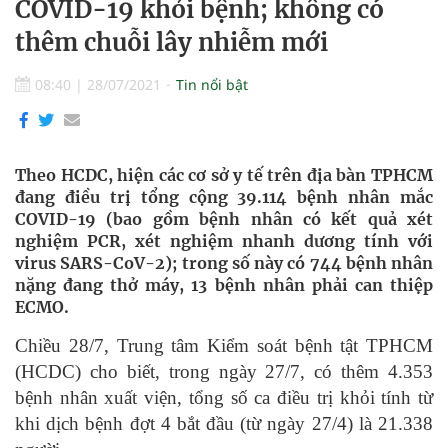
COVID-19 khỏi bệnh; không có
thêm chuỗi lây nhiễm mới
08:40
|
28/07/2021
Tin nổi bật
Theo HCDC, hiện các cơ sở y tế trên địa bàn TPHCM
đang điều trị tổng cộng 39.114 bệnh nhân mắc
COVID-19 (bao gồm bệnh nhân có kết quả xét
nghiệm PCR, xét nghiệm nhanh dương tính với
virus SARS-CoV-2); trong số này có 744 bệnh nhân
nặng đang thở máy, 13 bệnh nhân phải can thiệp
ECMO.
Chiều 28/7, Trung tâm Kiểm soát bệnh tật TPHCM
(HCDC) cho biết, trong ngày 27/7, có thêm 4.353
bệnh nhân xuất viện, tổng số ca điều trị khỏi tính từ
khi dịch bệnh đợt 4 bắt đầu (từ ngày 27/4) là 21.338