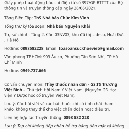
Giấy phép hoạt động báo chí điện tử số 397/GP-BTTTT của Bộ
thông tin và truyền thông cấp ngày 28/06/2021.
Tổng Biên Tập:
ThS Nhà báo Chúc Kim Vinh
Tổng thư ký tòa soạn:
Nhà báo Nguyễn Khải
Trụ sở chính: Tầng 2, Căn 03NV03, khu đô thị Lideco, Hoài Đức
, Hà Nội
Hotline:
0898582228
. Email:
toasoansuckhoeviet@gmail.com
Văn phòng TP.HCM: 909 Âu cơ, Phường Tân Sơn Nhì, TP Hồ
Chí Minh
Hotline:
0949.737.666
Cố vấn chuyên môn:
Thầy thuốc nhân dân - GS.TS Trương
Việt Bình
– Chủ tịch Hội Nam Y Việt Nam. (Nguyên GĐ Học
viện Y Dược học cổ truyền Việt Nam).
Lưu ý: Các bài viết về các bài thuốc chỉ có tính chất tham
khảo, không thay thế cho việc chẩn đoán hoặc điều trị.
Liên hệ hợp tác Truyền thông:
0898 582 228
Lưu ý: Tạp chí không tiếp nhận hỗ trợ bằng tiền mặt và không