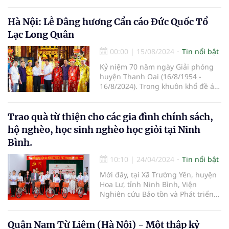
Chủ tịch nước nhiệm kỳ 2021-2026.
Hà Nội: Lễ Dâng hương Cẩn cáo Đức Quốc Tổ
Lạc Long Quân
00:00
|
15/08/2024
Tin nổi bật
Kỷ niệm 70 năm ngày Giải phóng
huyện Thanh Oai (16/8/1954 -
16/8/2024). Trong khuôn khổ đề án
“Đường vào Vương quốc Vua Hùng
trên không gian thực tế ảo” do
Giáo hội Phật giáo Việt Nam, Hội
Trao quà từ thiện cho các gia đình chính sách,
Nam y Việt Nam, và Chương trình
hộ nghèo, học sinh nghèo học giỏi tại Ninh
truyền thông Việt đồng hành cùng
Bình.
doanh nghiệp chủ trì, nhiều hoạt
động văn hóa cội nguồn đã được
10:10
|
24/04/2024
Tin nổi bật
triển khai trong suốt hai năm qua.
Mới đây, tại Xã Trường Yên, huyện
Hoa Lư, tỉnh Ninh Bình, Viện
Nghiên cứu Bảo tồn và Phát triển
Văn hóa Đông Nam Á, Viện Nghiên
cứu, Ứng dụng và Phát triển Y
dược học cổ truyền (thuộc Hội
Quận Nam Từ Liêm (Hà Nội) - Một thập kỷ