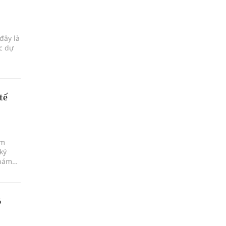
đây là
ực dự
tế
ám
ký
khám
6