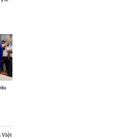
cứu
 Việt