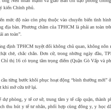
1”, ông Nên nhấn mạnh và giao Ban chỉ đạo phòng chống
ý kiến Chính phủ.
đến mức độ nào còn phụ thuộc vào chuyển biến tình hình
ng địa bàn. Phương châm của TPHCM là phải an toàn trên
ải an toàn”.
g định TPHCM tuyệt đối không chủ quan, không nôn 
, chặt chẽ, chắc chắn. Đơn cử, trong những ngày đầu, 
và Chỉ thị 16 có trọng tâm trọng điểm (Quận Gò Vấp và p
cầu từng bước khôi phục hoạt động “bình thường mới” ở
t khi mở cửa trở lại.
 dự phòng, y tế cơ sở, trung tâm y tế cấp quận, thành p
sách thu hút y tế tư nhân, phối hợp cùng đông y, y học d