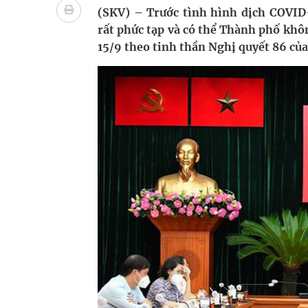
Nhiều lợi thế để nâng chất lượng y tế
(SKV) – Trước tình hình dịch COVID-
rất phức tạp và có thể Thành phố khô
Vương Thành Công: Khi việc học bắt đầu từ trải 
15/9 theo tinh thần Nghị quyết 86 củ
Tầm soát sớm ung thư vú giúp cứu sống hàng ng
Giải pháp nâng cao thị lực thời hiện đại