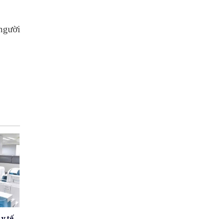
người
 y tế