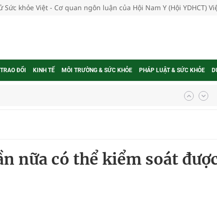
tử Sức khỏe Việt - Cơ quan ngôn luận của Hội Nam Y (Hội YDHCT) V
 TRAO ĐỔI
KINH TẾ
MÔI TRƯỜNG & SỨC KHỎE
PHÁP LUẬT & SỨC KHỎE
D
ợng thuốc
g, nhiệt độ cao nhất 35 độ
n nữa có thể kiểm soát đượ
kỳ, khám sàng lọc cho người dân
ông cực hiệu quả
 chuyên gia