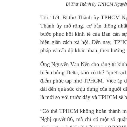
Bí Thư Thành ủy TPHCM Nguyễn Vă
Tối 11/9, Bí thư Thành ủy TPHCM Ngu
Thành ủy mở rộng, cơ bản thống nhấ
bước phục hồi kinh tế của Ban cán
hiện giãn cách xã hội. Đến nay, TPHC
pháp và cấp độ khác nhau, theo hướng n
Ông Nguyễn Văn Nên cho rằng từ kinh n
biến chủng Delta, khó có thể “quét sạc
điểm phức tạp như TPHCM. Việc áp dụ
dài đến quá sức chịu đựng của người d
là mới so với trước đây và TPHCM sẽ b
“Có thể TPHCM không hoàn thành mục 
Nghị quyết 86, mà chỉ có một số quậ