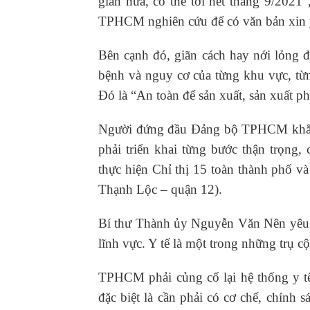
gian nữa, có thể tới hết tháng 9/202
TPHCM nghiên cứu để có văn bản xin 
Bên cạnh đó, giãn cách hay nới lỏng 
bệnh và nguy cơ của từng khu vực, từ
Đó là “An toàn để sản xuất, sản xuất ph
Người đứng đầu Đảng bộ TPHCM khẳn
phải triển khai từng bước thận trọng
thực hiện Chỉ thị 15 toàn thành phố 
Thạnh Lộc – quận 12).
Bí thư Thành ủy Nguyễn Văn Nên yêu 
lĩnh vực. Y tế là một trong những trụ cộ
TPHCM phải củng cố lại hệ thống y tế
đặc biệt là cần phải có cơ chế, chính 