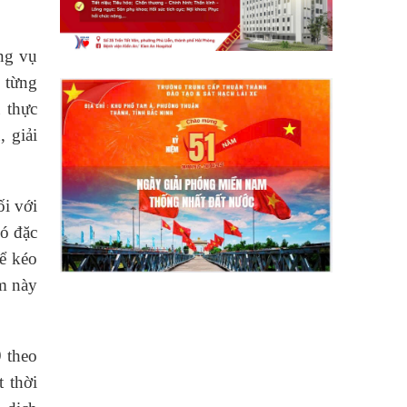
ng vụ
 từng
 thực
 giải
ối với
có đặc
ể kéo
ểm này
 theo
 thời