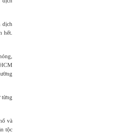
 dịch
 dịch
 hết.
nóng,
TPHCM
hường
 từng
hố và
ân tộc