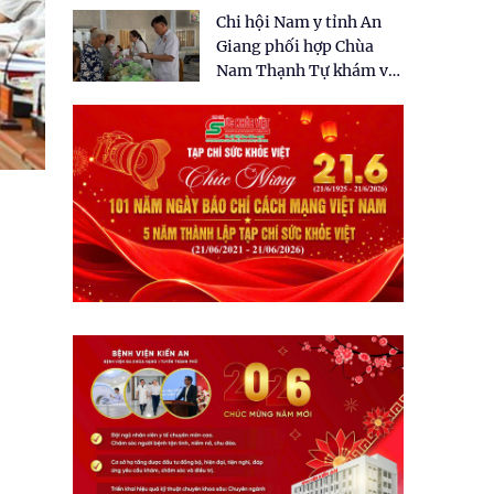
tặng quà cho 150 người
Chi hội Nam y tỉnh An
dân tại xã Tân Tập
Giang phối hợp Chùa
Nam Thạnh Tự khám và
cấp thuốc miễn phí cho
nhân dân