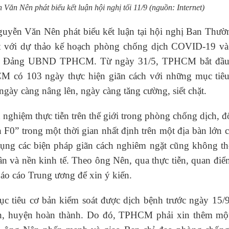
n Nên phát biểu kết luận hội nghị tối 11/9 (nguồn: Internet)
yễn Văn Nên phát biểu kết luận tại hội nghị Ban Thườ
t với dự thảo kế hoạch phòng chống dịch COVID-19 và
 sự Đảng UBND TPHCM. Từ ngày 31/5, TPHCM bắt đầu
M có 103 ngày thực hiện giãn cách với những mục tiêu,
gày càng nâng lên, ngày càng tăng cường, siết chặt.
ghiệm thực tiễn trên thế giới trong phòng chống dịch, đ
h F0” trong một thời gian nhất định trên một địa bàn lớn 
ng các biện pháp giãn cách nghiêm ngặt cũng không th
ân và nền kinh tế. Theo ông Nên, qua thực tiễn, quan đi
áo cáo Trung ương để xin ý kiến.
tiêu cơ bản kiểm soát được dịch bệnh trước ngày 15/9
n, huyện hoàn thành. Do đó, TPHCM phải xin thêm một