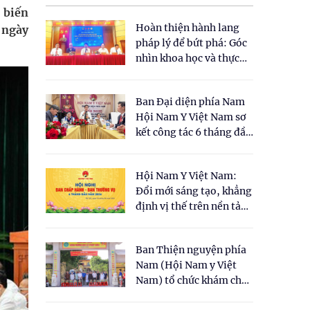
 biến
Hoàn thiện hành lang
 ngày
pháp lý để bứt phá: Góc
nhìn khoa học và thực
tiễn tại Tọa đàm " Đề
xuất một số nội dung
Ban Đại diện phía Nam
cho Luật Y dược cổ
Hội Nam Y Việt Nam sơ
truyền Việt Nam"
kết công tác 6 tháng đầu
năm 2026
Hội Nam Y Việt Nam:
Đổi mới sáng tạo, khẳng
định vị thế trên nền tảng
y học cổ truyền và khoa
học hiện đại
Ban Thiện nguyện phía
Nam (Hội Nam y Việt
Nam) tổ chức khám chữa
bệnh y học cổ truyền và