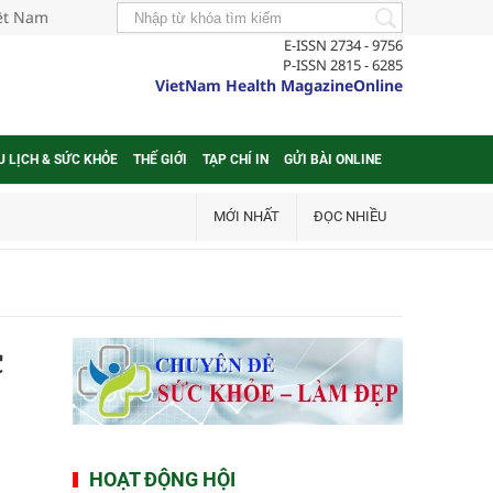
iệt Nam
E-ISSN 2734 - 9756
P-ISSN 2815 - 6285
VietNam Health MagazineOnline
U LỊCH & SỨC KHỎE
THẾ GIỚI
TẠP CHÍ IN
GỬI BÀI ONLINE
MỚI NHẤT
ĐỌC NHIỀU
c
HOẠT ĐỘNG HỘI