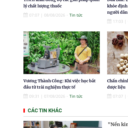
lý chất lượng thuốc
khỏe định
người dân
07:07
|
08/08/2026
Tin tức
17:03
|
Vương Thành Công: Khi việc học bắt
Chấn chỉn
đầu từ trải nghiệm thực tế
dược liệu
09:31
|
07/08/2026
Tin tức
07:07
|
CÁC TIN KHÁC
"Nền kin