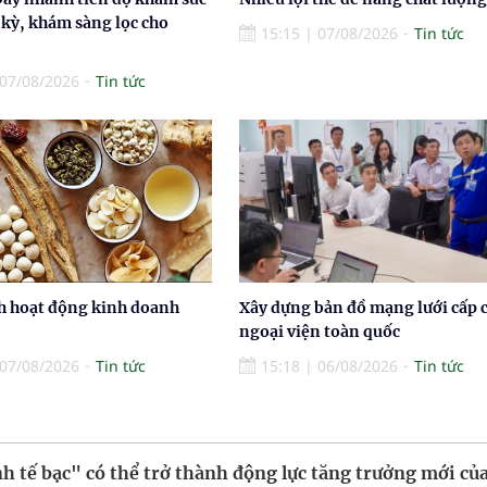
 kỳ, khám sàng lọc cho
15:15
|
07/08/2026
Tin tức
07/08/2026
Tin tức
h hoạt động kinh doanh
Xây dựng bản đồ mạng lưới cấp 
ngoại viện toàn quốc
07/08/2026
Tin tức
15:18
|
06/08/2026
Tin tức
h tế bạc" có thể trở thành động lực tăng trưởng mới của