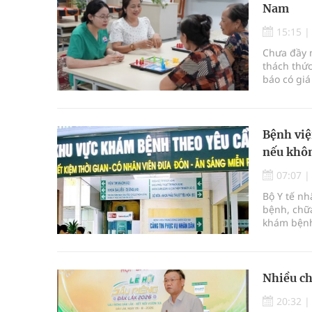
Nam
15:15
Chưa đầy m
thách thức
báo có giá
Bệnh việ
nếu khôn
07:07
Bộ Y tế n
bệnh, chữa
khám bệnh
bệnh, chữ
Nhiều ch
20:32