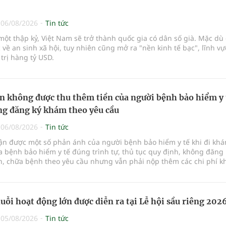
|
06/08/2026
Tin tức
ột thập kỷ, Việt Nam sẽ trở thành quốc gia có dân số già. Mặc dù 
 về an sinh xã hội, tuy nhiên cũng mở ra "nền kinh tế bạc", lĩnh v
 trị hàng tỷ USD.
n không được thu thêm tiền của người bệnh bảo hiểm y 
g đăng ký khám theo yêu cầu
|
06/08/2026
Tin tức
hận được một số phản ánh của người bệnh bảo hiểm y tế khi đi kh
 bệnh bảo hiểm y tế đúng trình tự, thủ tục quy định, không đăng 
, chữa bệnh theo yêu cầu nhưng vẫn phải nộp thêm các chi phí 
a bệnh ngoài phần cùng chi trả.
uỗi hoạt động lớn được diễn ra tại Lễ hội sầu riêng 202
|
05/08/2026
Tin tức