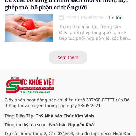
30% dân số cả nước đã được khám
ghép mô, bộ phận cơ thể người
sức khỏe định kỳ năm nay.
07:07
|
05/08/2026
Tin tức
Trong thời gian tới, Trung tâm
Điều phối ghép tạng quốc gia sẽ
tiếp tục phối hợp Bộ Y tế, các bệnh
viện và các cơ quan liên quan để
mở rộng mạng lưới điều phối, tăng
cường truyền thông, hoàn thiện
Xem thêm
quy trình chuyên môn và hệ thống
pháp luật để thúc đẩy lĩnh vực
hiến và ghép mô tạng.
Giấy phép hoạt động báo chí điện tử số 397/GP-BTTTT của Bộ
thông tin và truyền thông cấp ngày 28/06/2021.
Tổng Biên Tập:
ThS Nhà báo Chúc Kim Vinh
Tổng thư ký tòa soạn:
Nhà báo Nguyễn Khải
Trụ sở chính: Tầng 2, Căn 03NV03, khu đô thị Lideco, Hoài Đức