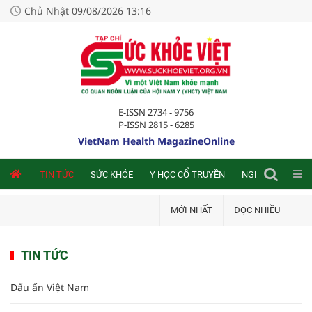
Chủ Nhật 09/08/2026 13:16
E-ISSN 2734 - 9756
P-ISSN 2815 - 6285
VietNam Health MagazineOnline
NLINE
TIN TỨC
SỨC KHỎE
Y HỌC CỔ TRUYỀN
NGHIÊN CỨU TRA
MỚI NHẤT
ĐỌC NHIỀU
TIN TỨC
Dấu ấn Việt Nam