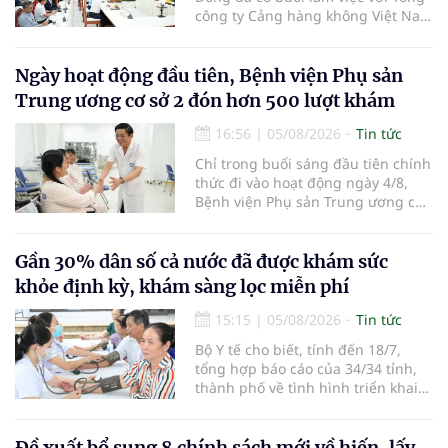
công ty Cảng hàng không Việt Nam
(ACV) và các hãng hàng không để
triển khai công tác xúc tiến và hợp
tác giữa tỉnh Lâm Đồng và ACV
Ngày hoạt động đầu tiên, Bệnh viện Phụ sản
trong việc phục hồi hoạt động
Trung ương cơ sở 2 đón hơn 500 lượt khám
hàng không, thúc đẩy mở mới các
đường bay nội địa và quốc tế.
16:56
|
05/08/2026
Tin tức
Chỉ trong buổi sáng đầu tiên chính
thức đi vào hoạt động ngày 4/8,
Bệnh viện Phụ sản Trung ương cơ
sở 2 đã tiếp đón hơn 500 lượt
người đến khám, điều trị và đón
em bé đầu tiên chào đời.
Gần 30% dân số cả nước đã được khám sức
khỏe định kỳ, khám sàng lọc miễn phí
15:15
|
05/08/2026
Tin tức
Bộ Y tế cho biết, tính đến 18/7,
tổng hợp báo cáo của 34/34 tỉnh,
thành phố về tình hình triển khai
khám sức khỏe định kỳ, khám sàng
lọc miễn phí cho người dân, ghi
nhận 32.286.360 người, chiếm gần
Đề xuất bổ sung 8 chính sách mới về hiến, lấy,