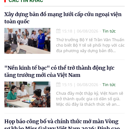
CÁC TIN KHÁC
Xây dựng bản đồ mạng lưới cấp cứu ngoại viện
toàn quốc
15:18
|
06/08/2026
Tin tức
Thứ trưởng Bộ Y tế Trần Văn Thuấn
cho biết Bộ Y tế sẽ phối hợp với các
địa phương xây dựng bản đồ
mạng lưới cấp cứu ngoại viện,
đồng thời chuẩn hóa đào tạo, hoàn
thiện cơ chế tài chính và đa dạng
"Nền kinh tế bạc" có thể trở thành động lực
hóa phương tiện nhằm nâng cao
tăng trưởng mới của Việt Nam
năng lực cấp cứu trước viện trên
phạm vi cả nước.
15:15
|
06/08/2026
Tin tức
Chưa đầy một thập kỷ, Việt Nam sẽ
trở thành quốc gia có dân số già.
Mặc dù đây là thách thức về an
sinh xã hội, tuy nhiên cũng mở ra
"nền kinh tế bạc", lĩnh vực dự báo
có giá trị hàng tỷ USD.
Họp báo công bố và chính thức mở màn Vòng
sơ khảo Miss Galaxy Việt Nam 2026: Đỉnh cao