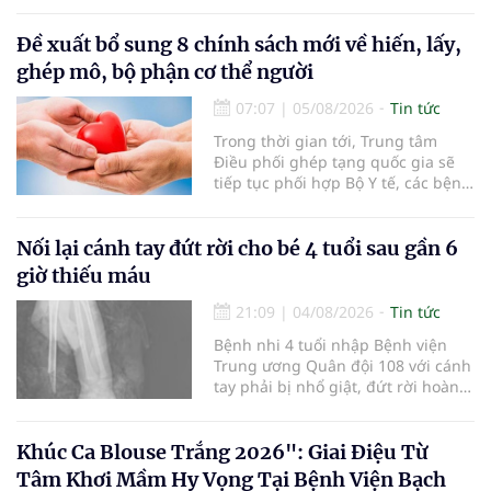
lọc miễn phí cho người dân, ghi
nhận 32.286.360 người, chiếm gần
Đề xuất bổ sung 8 chính sách mới về hiến, lấy,
30% dân số cả nước đã được khám
ghép mô, bộ phận cơ thể người
sức khỏe định kỳ năm nay.
07:07
|
05/08/2026
Tin tức
Trong thời gian tới, Trung tâm
Điều phối ghép tạng quốc gia sẽ
tiếp tục phối hợp Bộ Y tế, các bệnh
viện và các cơ quan liên quan để
mở rộng mạng lưới điều phối, tăng
cường truyền thông, hoàn thiện
Nối lại cánh tay đứt rời cho bé 4 tuổi sau gần 6
quy trình chuyên môn và hệ thống
giờ thiếu máu
pháp luật để thúc đẩy lĩnh vực
hiến và ghép mô tạng.
21:09
|
04/08/2026
Tin tức
Bệnh nhi 4 tuổi nhập Bệnh viện
Trung ương Quân đội 108 với cánh
tay phải bị nhổ giật, đứt rời hoàn
toàn do tai nạn giao thông. Dù
mạch máu, thần kinh bị tổn
thương nặng và thời gian thiếu
Khúc Ca Blouse Trắng 2026": Giai Điệu Từ
máu kéo dài, các bác sĩ đã tái lập
Tâm Khơi Mầm Hy Vọng Tại Bệnh Viện Bạch
tuần hoàn thành công sau ca vi