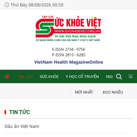
Thứ Bảy 08/08/2026 00:59
E-ISSN 2734 - 9756
P-ISSN 2815 - 6285
VietNam Health MagazineOnline
NLINE
TIN TỨC
SỨC KHỎE
Y HỌC CỔ TRUYỀN
NGHIÊN CỨU TRA
MỚI NHẤT
ĐỌC NHIỀU
TIN TỨC
Dấu ấn Việt Nam