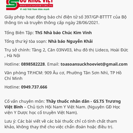
quốc tế Hồng Bàng.
Giấy phép hoạt động báo chí điện tử số 397/GP-BTTTT của Bộ
thông tin và truyền thông cấp ngày 28/06/2021.
Tổng Biên Tập:
ThS Nhà báo Chúc Kim Vinh
Tổng thư ký tòa soạn:
Nhà báo Nguyễn Khải
Trụ sở chính: Tầng 2, Căn 03NV03, khu đô thị Lideco, Hoài Đức
, Hà Nội
Hotline:
0898582228
. Email:
toasoansuckhoeviet@gmail.com
Văn phòng TP.HCM: 909 Âu cơ, Phường Tân Sơn Nhì, TP Hồ
Chí Minh
Hotline:
0949.737.666
Cố vấn chuyên môn:
Thầy thuốc nhân dân - GS.TS Trương
Việt Bình
– Chủ tịch Hội Nam Y Việt Nam. (Nguyên GĐ Học
viện Y Dược học cổ truyền Việt Nam).
Lưu ý: Các bài viết về các bài thuốc chỉ có tính chất tham
khảo, không thay thế cho việc chẩn đoán hoặc điều trị.