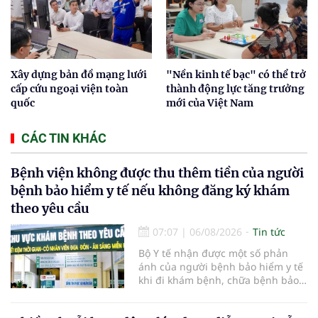
Xây dựng bản đồ mạng lưới
"Nền kinh tế bạc" có thể trở
cấp cứu ngoại viện toàn
thành động lực tăng trưởng
quốc
mới của Việt Nam
CÁC TIN KHÁC
Bệnh viện không được thu thêm tiền của người
bệnh bảo hiểm y tế nếu không đăng ký khám
theo yêu cầu
07:07
|
06/08/2026
Tin tức
Bộ Y tế nhận được một số phản
ánh của người bệnh bảo hiểm y tế
khi đi khám bệnh, chữa bệnh bảo
hiểm y tế đúng trình tự, thủ tục
quy định, không đăng ký khám