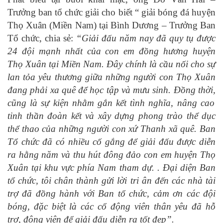
Trưởng ban tổ chức giải cho biết “ giải bóng đá huyện
Thọ Xuân (Miền Nam) tại Bình Dương – Trưởng Ban
Tổ chức, chia sẻ:
“Giải đấu
năm nay đã quy tụ được
24 đội mạnh nhất của con em đồng hương huyện
Thọ Xuân tại Miền Nam. Đây
chính là cầu nối cho sự
lan tỏa yêu thương giữa những người con Thọ Xuân
đang phải xa quê để
học tập và
mưu sinh.
Đồng thời,
cũng là s
ự kiện
nhằm gắn kết tình nghĩa, nâng cao
tinh thần đoàn kết và xây dựng phong trào thể dục
thể thao của những người con xứ Thanh
xã quê.
Ban
Tổ chức
đã có nhiều
cố gắng
để giải đấu
được diễn
ra hằng năm và thu hút đông đảo con em huyện Thọ
Xuân
tại khu vực phía Nam tham dự.
.
Đại diện Ban
tổ chức, tôi chân thành gửi lời tri ân đến các nhà tài
trợ đã đồng hành với Ban tổ chức, cảm ơn các đội
bóng, đặc biệt là các cổ động viên thân yêu đã hỗ
trợ, động viên để giải đấu diễn ra tốt đẹp
”
.