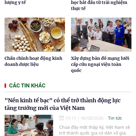
lượng y tế
học bắt đầu từ trải nghiệm
thực tế
Chấn chỉnh hoạt động kinh
Xây dựng bản đồ mạng lưới
doanh dược liệu
cấp cứu ngoại viện toàn
quốc
CÁC TIN KHÁC
"Nền kinh tế bạc" có thể trở thành động lực
tăng trưởng mới của Việt Nam
15:15
|
06/08/2026
Tin tức
Chưa đầy một thập kỷ, Việt Nam sẽ
trở thành quốc gia có dân số già.