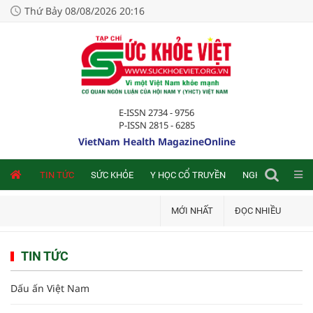
Thứ Bảy 08/08/2026 20:16
E-ISSN 2734 - 9756
P-ISSN 2815 - 6285
VietNam Health MagazineOnline
NLINE
TIN TỨC
SỨC KHỎE
Y HỌC CỔ TRUYỀN
NGHIÊN CỨU TRA
MỚI NHẤT
ĐỌC NHIỀU
TIN TỨC
Dấu ấn Việt Nam