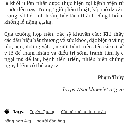
là khối u lớn nhất được thực hiện tại bệnh viện từ
trước đến nay. Trong 1 giờ phẫu thuật, kíp mổ đã cẩn
trọng cắt bỏ tinh hoàn, bóc tách thành công khối u
khổng lồ nặng 4,2kg.
Qua trường hợp trên, bác sỹ khuyến cáo: Khi thấy
các dấu hiệu bất thường về sức khỏe, đặc biệt ở vùng
bìu, bẹn, dương vật…, người bệnh nên đến các cơ sở
y tế để thăm khám và điều trị sớm, tránh tâm lý e
ngại mà để lâu, bệnh tiến triển, nhiều biến chứng
nguy hiểm có thể xảy ra.
Phạm Thủy
https://suckhoeviet.org.vn
Tags:
Tuyên Quang
Cắt bỏ khối u tinh hoàn
nặng hơn 4kg
người đàn ông