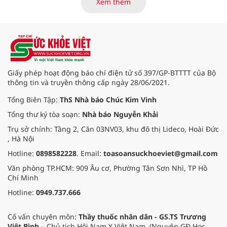
Xem thêm
viện Bạch Mai cơ sở Ninh Bình.
Giấy phép hoạt động báo chí điện tử số 397/GP-BTTTT của Bộ
thông tin và truyền thông cấp ngày 28/06/2021.
Tổng Biên Tập:
ThS Nhà báo Chúc Kim Vinh
Tổng thư ký tòa soạn:
Nhà báo Nguyễn Khải
Trụ sở chính: Tầng 2, Căn 03NV03, khu đô thị Lideco, Hoài Đức
, Hà Nội
Hotline:
0898582228
. Email:
toasoansuckhoeviet@gmail.com
Văn phòng TP.HCM: 909 Âu cơ, Phường Tân Sơn Nhì, TP Hồ
Chí Minh
Hotline:
0949.737.666
Cố vấn chuyên môn:
Thầy thuốc nhân dân - GS.TS Trương
Việt Bình
– Chủ tịch Hội Nam Y Việt Nam. (Nguyên GĐ Học