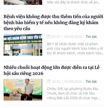
Mặc dù đây là thách thức về an
sinh xã hội, tuy nhiên cũng mở ra
"nền kinh tế bạc", lĩnh vực dự báo
có giá trị hàng tỷ USD.
Bệnh viện không được thu thêm tiền của người
bệnh bảo hiểm y tế nếu không đăng ký khám
theo yêu cầu
07:07
|
06/08/2026
Tin tức
Bộ Y tế nhận được một số phản
ánh của người bệnh bảo hiểm y tế
khi đi khám bệnh, chữa bệnh bảo
hiểm y tế đúng trình tự, thủ tục
quy định, không đăng ký khám
bệnh, chữa bệnh theo yêu cầu
Nhiều chuỗi hoạt động lớn được diễn ra tại Lễ
nhưng vẫn phải nộp thêm các chi
hội sầu riêng 2026
phí khám bệnh, chữa bệnh ngoài
phần cùng chi trả.
20:32
|
05/08/2026
Tin tức
Chiều 5/8, tại phường Buôn Ma
Thuột, Ban tổ chức Lễ hội Sầu
riêng Đắk Lắk 2026 tổ chức họp
báo thông tin về các hoạt động của
Lễ hội Sầu riêng Đắk Lắk 2026.Lễ