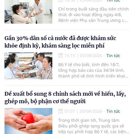
Chỉ trong buổi sáng đầu tiên chính
thức đi vào hoạt động ngày 4/8,
Bệnh viện Phụ sản Trung ương cơ
sở 2 đã tiếp đón hơn 500 lượt
người đến khám, điều trị và đón
em bé đầu tiên chào đời.
Gần 30% dân số cả nước đã được khám sức
khỏe định kỳ, khám sàng lọc miễn phí
15:15
|
05/08/2026
Tin tức
Bộ Y tế cho biết, tính đến 18/7,
tổng hợp báo cáo của 34/34 tỉnh,
thành phố về tình hình triển khai
khám sức khỏe định kỳ, khám sàng
lọc miễn phí cho người dân, ghi
nhận 32.286.360 người, chiếm gần
Đề xuất bổ sung 8 chính sách mới về hiến, lấy,
30% dân số cả nước đã được khám
ghép mô, bộ phận cơ thể người
sức khỏe định kỳ năm nay.
07:07
|
05/08/2026
Tin tức
Trong thời gian tới, Trung tâm
Điều phối ghép tạng quốc gia sẽ
tiếp tục phối hợp Bộ Y tế, các bệnh