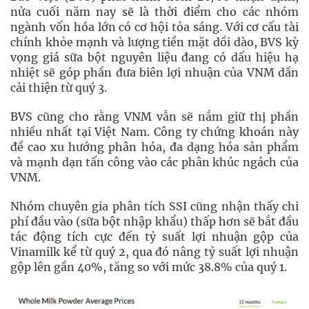
nửa cuối năm nay sẽ là thời điểm cho các nhóm
ngành vốn hóa lớn có cơ hội tỏa sáng. Với cơ cấu tài
chính khỏe mạnh và lượng tiền mặt dồi dào, BVS kỳ
vọng giá sữa bột nguyên liệu đang có dấu hiệu hạ
nhiệt sẽ góp phần đưa biên lợi nhuận của VNM dần
cải thiện từ quý 3.
BVS cũng cho rằng VNM vẫn sẽ nắm giữ thị phần
nhiều nhất tại Việt Nam. Công ty chứng khoán này
đề cao xu hướng phân hóa, đa dạng hóa sản phẩm
và mạnh dạn tấn công vào các phân khúc ngách của
VNM.
Nhóm chuyên gia phân tích SSI cũng nhận thấy chi
phí đầu vào (sữa bột nhập khẩu) thấp hơn sẽ bắt đầu
tác động tích cực đến tỷ suất lợi nhuận gộp của
Vinamilk kể từ quý 2, qua đó nâng tỷ suất lợi nhuận
gộp lên gần 40%, tăng so với mức 38.8% của quý 1.