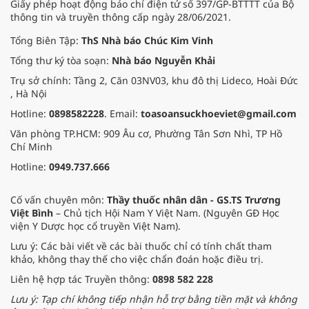
Giấy phép hoạt động báo chí điện tử số 397/GP-BTTTT của Bộ
thông tin và truyền thông cấp ngày 28/06/2021.
Tổng Biên Tập:
ThS Nhà báo Chúc Kim Vinh
Tổng thư ký tòa soạn:
Nhà báo Nguyễn Khải
Trụ sở chính: Tầng 2, Căn 03NV03, khu đô thị Lideco, Hoài Đức
, Hà Nội
Hotline:
0898582228
. Email:
toasoansuckhoeviet@gmail.com
Văn phòng TP.HCM: 909 Âu cơ, Phường Tân Sơn Nhì, TP Hồ
Chí Minh
Hotline:
0949.737.666
Cố vấn chuyên môn:
Thầy thuốc nhân dân - GS.TS Trương
Việt Bình
– Chủ tịch Hội Nam Y Việt Nam. (Nguyên GĐ Học
viện Y Dược học cổ truyền Việt Nam).
Lưu ý: Các bài viết về các bài thuốc chỉ có tính chất tham
khảo, không thay thế cho việc chẩn đoán hoặc điều trị.
Liên hệ hợp tác Truyền thông:
0898 582 228
Lưu ý: Tạp chí không tiếp nhận hỗ trợ bằng tiền mặt và không