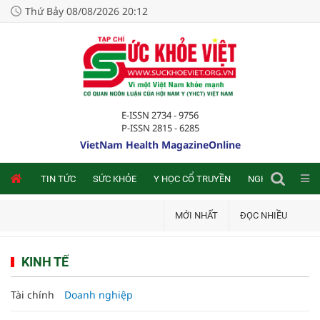
Thứ Bảy 08/08/2026 20:12
E-ISSN 2734 - 9756
P-ISSN 2815 - 6285
VietNam Health MagazineOnline
NLINE
TIN TỨC
SỨC KHỎE
Y HỌC CỔ TRUYỀN
NGHIÊN CỨU TRA
MỚI NHẤT
ĐỌC NHIỀU
KINH TẾ
Tài chính
Doanh nghiệp