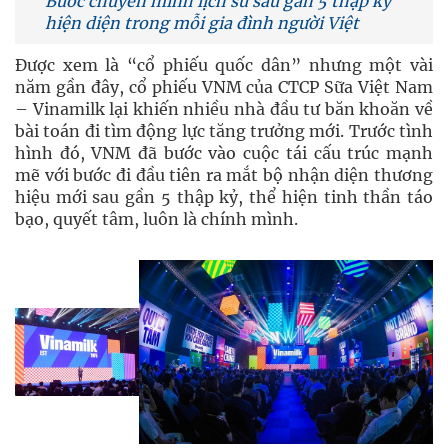
Bước chuyển mình lịch sử sau gần 5 thập kỷ
hiện diện trong mỗi gia đình người Việt
Được xem là “cổ phiếu quốc dân” nhưng một vài
năm gần đây, cổ phiếu VNM của CTCP Sữa Việt Nam
– Vinamilk lại khiến nhiều nhà đầu tư băn khoăn về
bài toán đi tìm động lực tăng trưởng mới. Trước tình
hình đó, VNM đã bước vào cuộc tái cấu trúc mạnh
mẽ với bước đi đầu tiên ra mắt bộ nhận diện thương
hiệu mới sau gần 5 thập kỷ, thể hiện tinh thần táo
bạo, quyết tâm, luôn là chính mình.