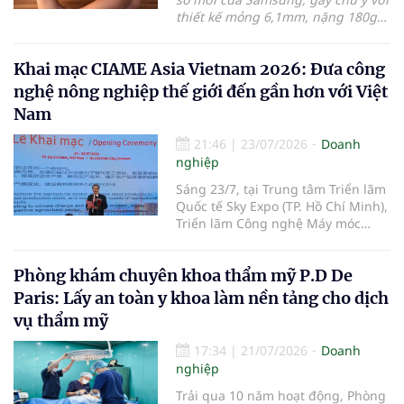
động lần thứ hai trong lịch sử phát
thiết kế mỏng 6,1mm, nặng 180g
triển của doanh nghiệp. Cũng tại
cùng màn ngoài FlexWindow tích
chương trình, bà Mai Kiều Liên -
hợp trí tuệ nhân tạo. Máy đã mở
nguyên Ủy viên Trung ương Đảng,
Khai mạc CIAME Asia Vietnam 2026: Đưa công
đặt trước tại Việt Nam với giá từ
Anh hùng Lao động, Tổng Giám
31,99 triệu đồng.
nghệ nông nghiệp thế giới đến gần hơn với Việt
đốc Vinamilk - được trao tặng Huân
chương Độc lập hạng Ba vì những
Nam
thành tích đặc biệt xuất sắc trong
công tác, góp phần vào sự nghiệp
21:46
|
23/07/2026
Doanh
xây dựng chủ nghĩa xã hội và bảo
nghiệp
vệ Tổ quốc.
Sáng 23/7, tại Trung tâm Triển lãm
Quốc tế Sky Expo (TP. Hồ Chí Minh),
Triển lãm Công nghệ Máy móc
Nông nghiệp Quốc tế Việt Nam
2026 (CIAME Asia Vietnam 2026)
Phòng khám chuyên khoa thẩm mỹ P.D De
chính thức khai mạc, mở đầu cho
chuỗi hoạt động kết nối công
Paris: Lấy an toàn y khoa làm nền tảng cho dịch
nghệ, xúc tiến thương mại và hợp
vụ thẩm mỹ
tác đầu tư trong lĩnh vực cơ giới
hóa nông nghiệp giữa Việt Nam
17:34
|
21/07/2026
Doanh
với các quốc gia trong khu vực và
nghiệp
trên thế giới.
Trải qua 10 năm hoạt động, Phòng