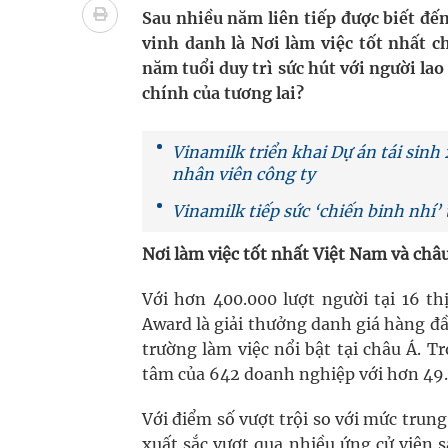
Không chỉ cắt tóc, Đông Tây Barbershop dành ng
Sau nhiều năm liên tiếp được biết đế
vinh danh là Nơi làm việc tốt nhất 
Bệnh viện không được thu thêm tiền của người b
năm tuổi duy trì sức hút với người lao
chính của tương lai?
cầu
Ung thư thận: Nguy hiểm vì tiến triển quá âm th
Vinamilk triển khai Dự án tái sinh
nhân viên công ty
Vương Thành Công: Khi việc học bắt đầu từ trải 
Vinamilk tiếp sức ‘chiến binh nhí
Chấn chỉnh hoạt động kinh doanh dược liệu
Nơi làm việc tốt nhất Việt Nam và châ
Súp lơ xanh mang đến hy vọng mới trong phòng 
Với hơn 400.000 lượt người tại 16 t
Award là giải thưởng danh giá hàng 
trường làm việc nổi bật tại châu Á. 
tâm của 642 doanh nghiệp với hơn 49.
Với điểm số vượt trội so với mức trun
xuất sắc vượt qua nhiều ứng cử viên 