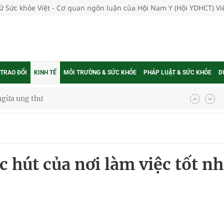
tử Sức khỏe Việt - Cơ quan ngôn luận của Hội Nam Y (Hội YDHCT) V
 TRAO ĐỔI
KINH TẾ
MÔI TRƯỜNG & SỨC KHỎE
PHÁP LUẬT & SỨC KHỎE
D
 Máu Của Các Loài Nhân Sâm (Panax Spp.): Tổng
oàn quốc
c hút của nơi làm việc tốt nh
g trưởng mới của Việt Nam
phương hai cấp trong quản lý hoạt động nha khoa,