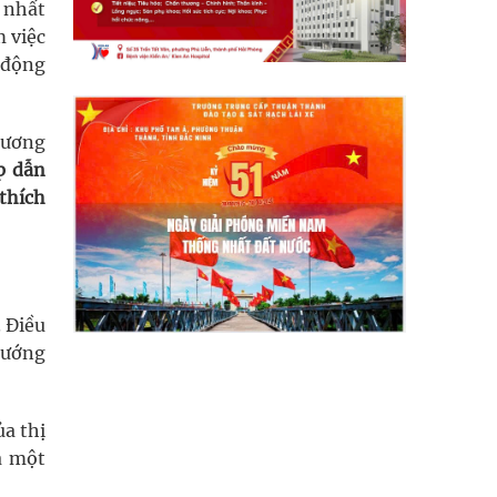
 nhất
 việc
 động
hương
p dẫn
thích
. Điều
hướng
a thị
à một