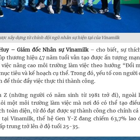
ợc xây dựng từ chính đội ngũ nhân sự hiện tại của Vinamilk
Huy – Giám đốc Nhân sự Vinamilk
– cho biết, sự thíc
giúp thương hiệu 47 năm tuổi vẫn tạo được ấn tượng mạ
k, việc nâng cao môi trường làm việc theo hướng “Đổi m
c tiêu và kế hoạch cụ thể. Trong đó, yếu tố con người 
h để thúc đẩy việc thực thi thành công.
n Z (những người có năm sinh từ 1981 trở đi), ngoài 
hỏi một môi trường làm việc mà nơi đó có thể tạo điều
 toàn diện, từ đó đạt được sự thành công cho chính cá
y tại Vinamilk, thế hệ Gen Y-Z đang chiếm 63,7% lao 
ấp trung trở lên ở độ tuổi 25-35.