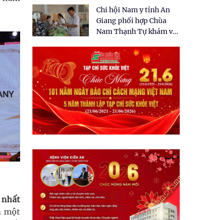
tặng quà cho 150 người
Chi hội Nam y tỉnh An
dân tại xã Tân Tập
Giang phối hợp Chùa
Nam Thạnh Tự khám và
cấp thuốc miễn phí cho
nhân dân
 nhất
m một