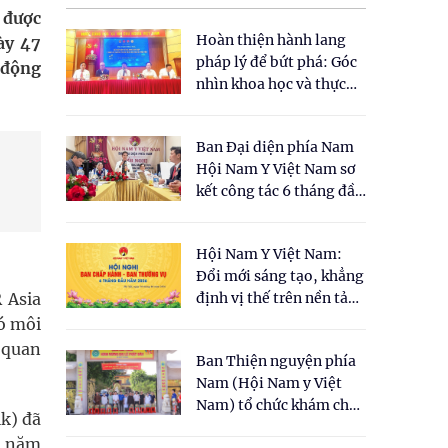
 được
Hoàn thiện hành lang
ày 47
pháp lý để bứt phá: Góc
o động
nhìn khoa học và thực
tiễn tại Tọa đàm " Đề
xuất một số nội dung
Ban Đại diện phía Nam
cho Luật Y dược cổ
Hội Nam Y Việt Nam sơ
truyền Việt Nam"
kết công tác 6 tháng đầu
năm 2026
Hội Nam Y Việt Nam:
Đổi mới sáng tạo, khẳng
 Asia
định vị thế trên nền tảng
y học cổ truyền và khoa
ó môi
học hiện đại
 quan
Ban Thiện nguyện phía
Nam (Hội Nam y Việt
Nam) tổ chức khám chữa
lk) đã
bệnh y học cổ truyền và
Á năm