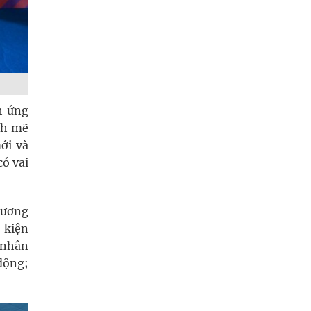
h ứng
nh mẽ
ới và
có vai
lương
 kiện
 nhân
động;