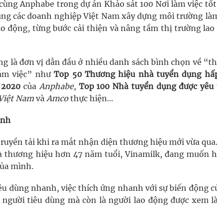
 cùng Anphabe trong dự án Khảo sát 100 Nơi làm việc tốt
g các doanh nghiệp Việt Nam xây dựng môi trường làm
o động, từng bước cải thiện và nâng tầm thị trường lao
ũng là đơn vị dẫn đầu ở nhiều danh sách bình chọn về “t
làm việc” như
Top 50 Thương hiệu nhà tuyển dụng hấ
 2020
của
Anphabe
,
Top 100 Nhà tuyển dụng được yêu 
 Việt Nam
và
Amco
thực hiện…
ình
ruyền tải khi ra mắt nhận diện thương hiệu mới vừa qua
à thương hiệu hơn 47 năm tuổi, Vinamilk, đang muốn 
của mình.
u dùng nhanh, việc thích ứng nhanh với sự biến động củ
à người tiêu dùng mà còn là người lao động được xem l