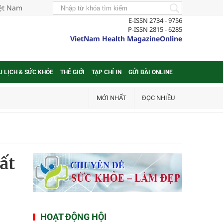
iệt Nam
E-ISSN 2734 - 9756
P-ISSN 2815 - 6285
VietNam Health MagazineOnline
U LỊCH & SỨC KHỎE
THẾ GIỚI
TẠP CHÍ IN
GỬI BÀI ONLINE
MỚI NHẤT
ĐỌC NHIỀU
ất
HOẠT ĐỘNG HỘI