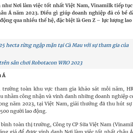
uồn lực cho môi trường và cộng đồng
n như Nơi làm việc tốt nhất Việt Nam, Vinamilk tiếp tục
châu Á năm 2023. Điều gì giúp doanh nghiệp đã có bề d
ệnh bảo hiểm y tế nếu không đăng ký khám theo yêu
 động qua nhiều thế hệ, đặc biệt là Gen Z – lực lượng la
ầm
 25 hecta rừng ngập mặn tại Cà Mau với sự tham gia của
nghiệm thực tế
’ trên sân chơi Robotacon WRO 2023
u Á
ngừa ung thư
hị trường toàn khu vực tham gia khảo sát mỗi năm, HR
đầu nhằm công nhận và vinh danh những doanh nghiệp c
Trong năm 2023, tại Việt Nam, giải thưởng đã thu hút sự
500 người lao động.
g bình toàn thị trường, Công ty CP Sữa Việt Nam (Vinami
sáng giá để được vinh danh Nơi làm việc tốt nhất châu 