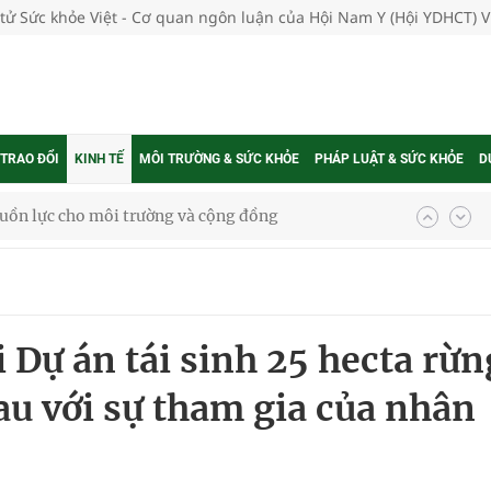
 tử Sức khỏe Việt - Cơ quan ngôn luận của Hội Nam Y (Hội YDHCT) 
 TRAO ĐỔI
KINH TẾ
MÔI TRƯỜNG & SỨC KHỎE
PHÁP LUẬT & SỨC KHỎE
D
ệnh bảo hiểm y tế nếu không đăng ký khám theo yêu
ầm
 Dự án tái sinh 25 hecta rừn
i sầu riêng 2026
u với sự tham gia của nhân
nh vực cấp cứu, điều trị đột quỵ
 lại khai thác vào ngày 19/8