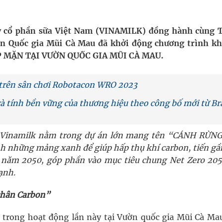
pháp tăng cường chống hàng giả và gian lận thương
ty cổ phần sữa Việt Nam (VINAMILK) đồng hành cùng 
ờn Quốc gia Mũi Cà Mau đã khởi động chương trình k
g ương cơ sở 2 đón hơn 500 lượt khám
P MẶN TẠI VƯỜN QUỐC GIA MŨI CÀ MAU.
ông rải rác.
’ trên sân chơi Robotacon WRO 2023
phương hai cấp trong quản lý hoạt động nha khoa,
 và tính bền vững của thương hiệu theo công bố mới từ B
n Vinamilk nằm trong dự án lớn mang tên “CÁNH RỪN
uồn lực cho môi trường và cộng đồng
h những mảng xanh để giúp hấp thụ khí carbon, tiến gầ
o năm 2050, góp phần vào mục tiêu chung Net Zero 20
ạnh.
chân Carbon”
i trong hoạt động lần này tại Vườn quốc gia Mũi Cà Mau