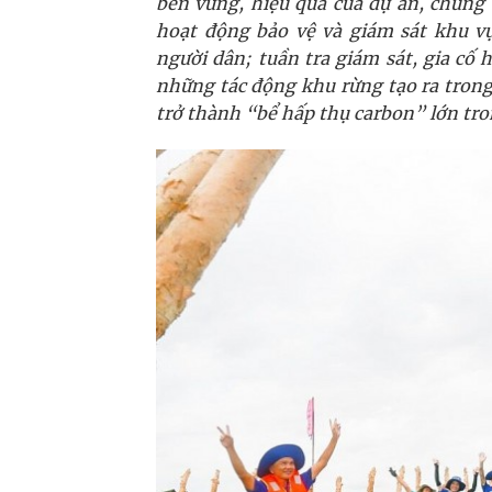
bền vững, hiệu quả của dự án, chúng 
hoạt động bảo vệ và giám sát khu v
người dân; tuần tra giám sát, gia cố
những tác động khu rừng tạo ra tron
trở thành “bể hấp thụ carbon” lớn tro