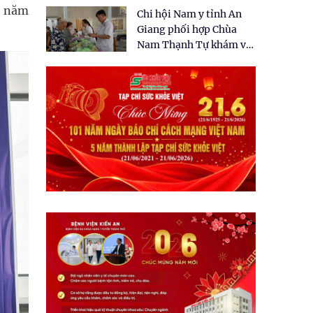
tặng quà cho 150 người
 6 năm
Chi hội Nam y tỉnh An
dân tại xã Tân Tập
Giang phối hợp Chùa
Nam Thạnh Tự khám và
cấp thuốc miễn phí cho
nhân dân