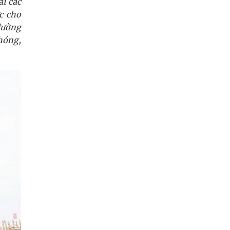
i các
c cho
lường
hóng,