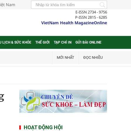
Việt Nam
E-ISSN 2734 - 9756
P-ISSN 2815 - 6285
VietNam Health MagazineOnline
U LỊCH & SỨC KHỎE
THẾ GIỚI
TẠP CHÍ IN
GỬI BÀI ONLINE
MỚI NHẤT
ĐỌC NHIỀU
g
HOẠT ĐỘNG HỘI