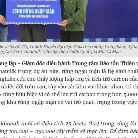
lk và bà Đỗ Thị Thanh Huyền đại diện Gaia trao tượng trưng bảng 25ha
g Net Zero Vinamilk” cho đại diện Vườn Quốc gia Mũi Cà Mau
ng lập - Giám đốc điều hành Trung tâm Bảo tồn Thiên 
namilk trong dự án này, rừng ngập mặn là hệ sinh thái
ghiên cứu cho thấy lượng hấp thụ và tích trữ carbon củ
nhiệt đới trên cạn, tùy vào các khu vực khác nhau. Có t
 cùng hữu hiệu vì có thể lưu trữ carbon trong hơn 5.000
hững khu rừng ngập mặn có vai trò quan trọng trong việc
khoanh nuôi có diện tích 25 hecta (ha) trong vùng lõi
ảng 100.000 – 250.000 cây mắm sẽ mọc lên. Để đảm bảo