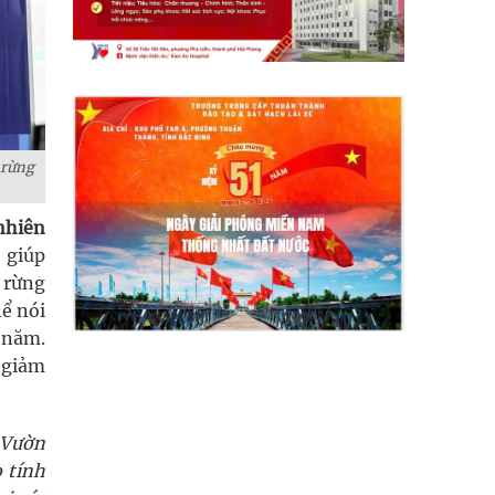
 rừng
nhiên
 giúp
a rừng
hể nói
 năm.
 giảm
 Vườn
 tính