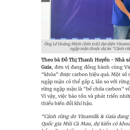
Ông Lê Hoàng Minh (bên trái) đại diện Vinami
ngập mặn thuộc dự án “Cánh rừn
Theo bà Đỗ Thị Thanh Huyền - Nhà sá
Gaia
, đơn vị đang đồng hành cùng Vi
“khóa” được carbon hiệu quả. Một số n
ngập mặn có thể gấp 4 lần so với rừng 
rừng ngập mặn là "bể chứa carbon" vô
Vì vậy, việc bảo tồn và phát triển n
thiểu biến đổi khí hậu.
“Cánh rừng do Vinamilk & Gaia đang 
Quốc gia Mũi Cà Mau, dự kiến có kho