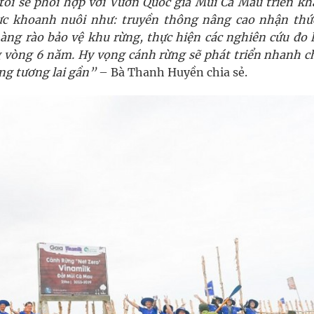
tôi sẽ phối hợp với Vườn Quốc gia Mũi Cà Mau triển kha
ực khoanh nuôi như: truyền thông nâng cao nhận thứ
 hàng rào bảo vệ khu rừng, thực hiện các nghiên cứu đo 
g vòng 6 năm. Hy vọng cánh rừng sẽ phát triển nhanh c
ng tương lai gần”
– Bà Thanh Huyền chia sẻ.