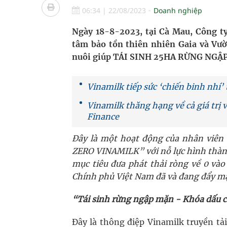
Pháp luật – Sức khỏe – Doanh nghiệp: Tìm giải 
06:34
|
22/08/2023
Doanh nghiệp
mại
Ngày 18-8-2023, tại Cà Mau, Công 
tâm bảo tồn thiên nhiên Gaia và Vư
Ngày hoạt động đầu tiên, Bệnh viện Phụ sản Trun
nuôi giúp TÁI SINH 25HA RỪNG NGẬ
Dự báo thời tiết ngày 06/8/2026: Bắc Bộ có mưa d
Vinamilk tiếp sức ‘chiến binh nhí
Quảng Trị: Phát huy vai trò của chính quyền địa 
Vinamilk thăng hạng về cả giá trị
Finance
bảo vệ sức khỏe Nhân dân
Đây là một hoạt động của nhân viê
Không chỉ cắt tóc, Đông Tây Barbershop dành ng
ZERO VINAMILK” với nỗ lực hình thàn
mục tiêu đưa phát thải ròng về 0 và
Chính phủ Việt Nam đã và đang đẩy m
“Tái sinh rừng ngập mặn - Khóa dấu 
Đây là thông điệp Vinamilk truyền tả