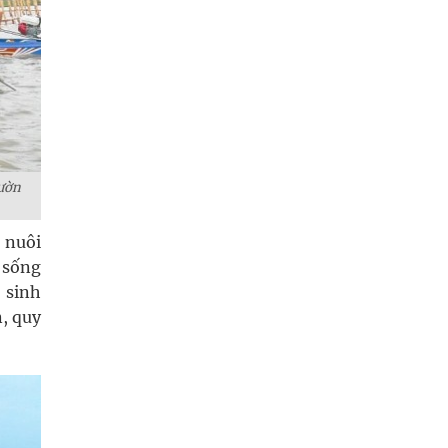
Vườn
 nuôi
 sống
 sinh
, quy