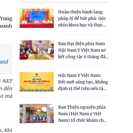
Hoàn thiện hành lang
Trung
pháp lý để bứt phá: Góc
nhìn khoa học và thực
hoanh
tiễn tại Tọa đàm " Đề
xuất một số nội dung
Ban Đại diện phía Nam
cho Luật Y dược cổ
Hội Nam Y Việt Nam sơ
truyền Việt Nam"
kết công tác 6 tháng đầu
rand
năm 2026
Hội Nam Y Việt Nam:
G NET
Đổi mới sáng tạo, khẳng
n đến
định vị thế trên nền tảng
y học cổ truyền và khoa
50 mà
học hiện đại
Ban Thiện nguyện phía
Nam (Hội Nam y Việt
Nam) tổ chức khám chữa
bệnh y học cổ truyền và
, khi