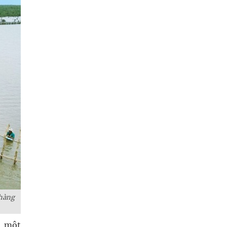
 hàng
, một