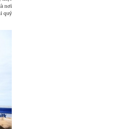
à nơi
ài quý