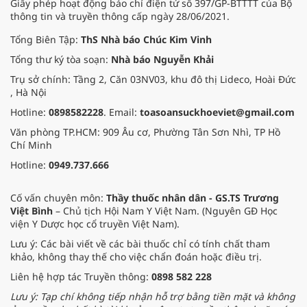
Giấy phép hoạt động báo chí điện tử số 397/GP-BTTTT của Bộ
thông tin và truyền thông cấp ngày 28/06/2021.
Tổng Biên Tập:
ThS Nhà báo Chúc Kim Vinh
Tổng thư ký tòa soạn:
Nhà báo Nguyễn Khải
Trụ sở chính: Tầng 2, Căn 03NV03, khu đô thị Lideco, Hoài Đức
, Hà Nội
Hotline:
0898582228
. Email:
toasoansuckhoeviet@gmail.com
Văn phòng TP.HCM: 909 Âu cơ, Phường Tân Sơn Nhì, TP Hồ
Chí Minh
Hotline:
0949.737.666
Cố vấn chuyên môn:
Thầy thuốc nhân dân - GS.TS Trương
Việt Bình
– Chủ tịch Hội Nam Y Việt Nam. (Nguyên GĐ Học
viện Y Dược học cổ truyền Việt Nam).
Lưu ý: Các bài viết về các bài thuốc chỉ có tính chất tham
khảo, không thay thế cho việc chẩn đoán hoặc điều trị.
Liên hệ hợp tác Truyền thông:
0898 582 228
Lưu ý: Tạp chí không tiếp nhận hỗ trợ bằng tiền mặt và không