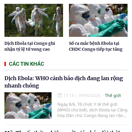
Dịch Ebola tại Congo ghi
Số ca mắc bệnh Ebola tại
nhận tỷ lệ tử vong cao
CHDC Congo tiếp tục tăng
CÁC TIN KHÁC
Dịch Ebola: WHO cảnh báo dịch đang lan rộng
nhanh chóng
17:14
|
09/06/2026
Thế giới
Ngày 8/6, Tổ chức Y tế thế giới
(WHO) cho biết, dịch Ebola tại Cộng
hòa Dân chủ Congo đang lan rộng
nhanh chóng, số ca mắc ngày càng
tăng, phạm vi địa lý rộng hơn và