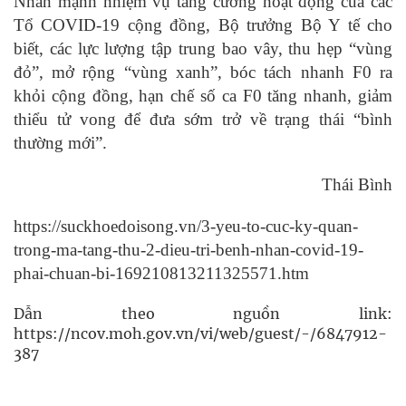
Nhấn mạnh nhiệm vụ tăng cường hoạt động của các
Tổ COVID-19 cộng đồng, Bộ trưởng Bộ Y tế cho
biết, các lực lượng tập trung bao vây, thu hẹp “vùng
đỏ”, mở rộng “vùng xanh”, bóc tách nhanh F0 ra
khỏi cộng đồng, hạn chế số ca F0 tăng nhanh, giảm
thiểu tử vong để đưa sớm trở về trạng thái “bình
thường mới”.
Thái Bình
https://suckhoedoisong.vn/3-yeu-to-cuc-ky-quan-
trong-ma-tang-thu-2-dieu-tri-benh-nhan-covid-19-
phai-chuan-bi-169210813211325571.htm
Dẫn theo nguồn link:
https://ncov.moh.gov.vn/vi/web/guest/-/6847912-
387