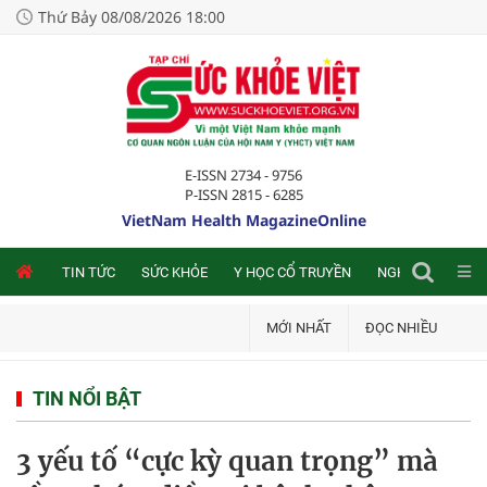
Thứ Bảy 08/08/2026 18:00
E-ISSN 2734 - 9756
P-ISSN 2815 - 6285
VietNam Health MagazineOnline
NLINE
TIN TỨC
SỨC KHỎE
Y HỌC CỔ TRUYỀN
NGHIÊN CỨU TRA
MỚI NHẤT
ĐỌC NHIỀU
TIN NỔI BẬT
3 yếu tố “cực kỳ quan trọng” mà