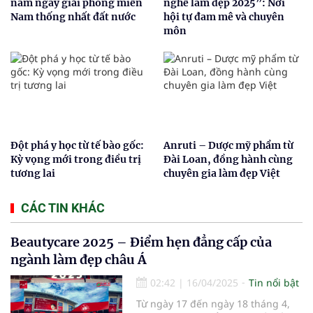
năm ngày giải phóng miền
nghề làm đẹp 2025”: Nới
Nam thống nhất đất nước
hội tự đam mê và chuyên
môn
Đột phá y học từ tế bào gốc:
Anruti – Dược mỹ phẩm từ
Kỳ vọng mới trong điều trị
Đài Loan, đồng hành cùng
tương lai
chuyên gia làm đẹp Việt
CÁC TIN KHÁC
Beautycare 2025 – Điểm hẹn đẳng cấp của
ngành làm đẹp châu Á
02:42
|
16/04/2025
Tin nổi bật
Từ ngày 17 đến ngày 18 tháng 4,