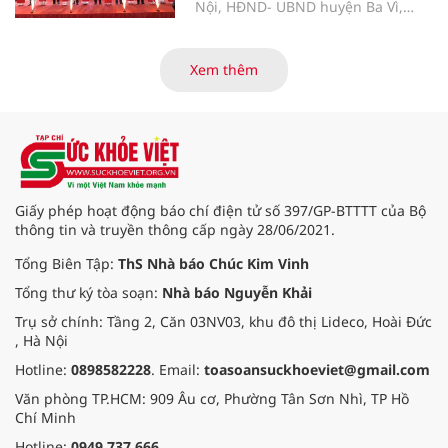
Nội, HĐND- UBND huyện Ba Vì,
UBND xã Cẩm Lĩnh cùng đông đảo
nhân dân đã long trọng tổ chức Lễ
Khánh thành Công trình tu bổ, tôn
Xem thêm
tạo Di tích Lịch sử Văn hóa Đền
Cẩm An.
Giấy phép hoạt động báo chí điện tử số 397/GP-BTTTT của Bộ
thông tin và truyền thông cấp ngày 28/06/2021.
Tổng Biên Tập:
ThS Nhà báo Chúc Kim Vinh
Tổng thư ký tòa soạn:
Nhà báo Nguyễn Khải
Trụ sở chính: Tầng 2, Căn 03NV03, khu đô thị Lideco, Hoài Đức
, Hà Nội
Hotline:
0898582228
. Email:
toasoansuckhoeviet@gmail.com
Văn phòng TP.HCM: 909 Âu cơ, Phường Tân Sơn Nhì, TP Hồ
Chí Minh
Hotline:
0949.737.666