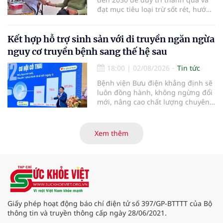
an toàn thực phẩm trong giai đoạn
đạt mục tiêu loại trừ sốt rét, hướng
mới.
tới công nhận của WHO vào năm
2030.
Kết hợp hỗ trợ sinh sản với di truyền ngăn ngừa
nguy cơ truyền bệnh sang thế hệ sau
18:00
|
02/08/2026
Tin tức
Bệnh viện Bưu điện khẳng định sẽ
luôn đồng hành, không ngừng đổi
mới, nâng cao chất lượng chuyên
môn và dịch vụ để biến những
điều tưởng chừng “không thể”
thành “có thể”, giúp ngày càng
Xem thêm
nhiều gia đình vô sinh, hiếm muộn
sớm tìm được hạnh phúc trọn vẹn,
đón con yêu khỏe mạnh chào đời.
Giấy phép hoạt động báo chí điện tử số 397/GP-BTTTT của Bộ
thông tin và truyền thông cấp ngày 28/06/2021.