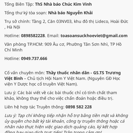
Tổng Biên Tập:
ThS Nhà báo Chúc Kim Vinh
Tổng thư ký tòa soạn:
Nhà báo Nguyễn Khải
Trụ sở chính: Tầng 2, Căn 03NV03, khu đô thị Lideco, Hoài Đức
, Hà Nội
Hotline:
0898582228
. Email:
toasoansuckhoeviet@gmail.com
Văn phòng TP.HCM: 909 Âu cơ, Phường Tân Sơn Nhì, TP Hồ
Chí Minh
Hotline:
0949.737.666
Cố vấn chuyên môn:
Thầy thuốc nhân dân - GS.TS Trương
Việt Bình
– Chủ tịch Hội Nam Y Việt Nam. (Nguyên GĐ Học
viện Y Dược học cổ truyền Việt Nam).
Lưu ý: Các bài viết về các bài thuốc chỉ có tính chất tham
khảo, không thay thế cho việc chẩn đoán hoặc điều trị.
Liên hệ hợp tác Truyền thông:
0898 582 228
Lưu ý: Tạp chí không tiếp nhận hỗ trợ bằng tiền mặt và không
ủy quyền cho bất kỳ tài khoản, công ty truyền thông hoặc cá
nhân nào thực hiện việc giao dịch quảng cáo, ký kết hợp
đồng hay giao dịch trực tiếp! Trân trọng cảm ơn!