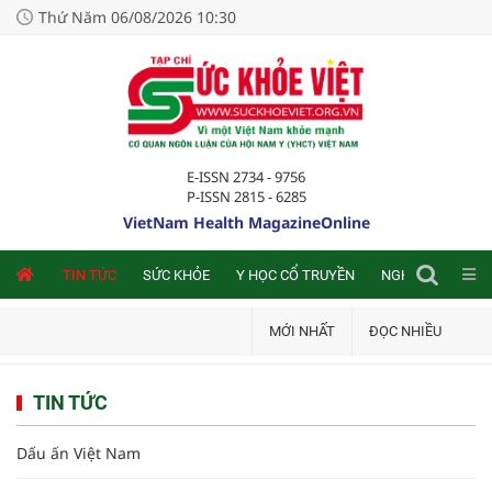
Thứ Năm 06/08/2026 10:30
E-ISSN 2734 - 9756
P-ISSN 2815 - 6285
VietNam Health MagazineOnline
NLINE
TIN TỨC
SỨC KHỎE
Y HỌC CỔ TRUYỀN
NGHIÊN CỨU TRA
MỚI NHẤT
ĐỌC NHIỀU
TIN TỨC
Dấu ấn Việt Nam