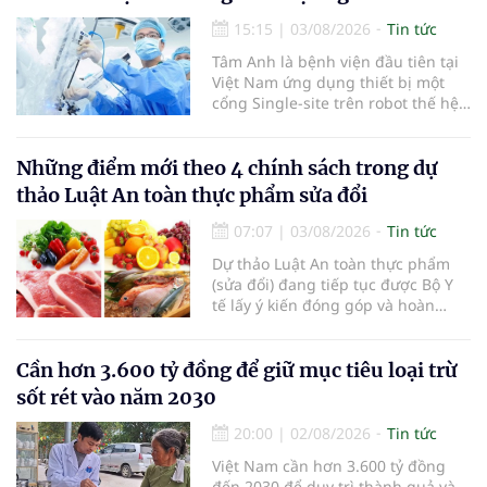
15:15
|
03/08/2026
Tin tức
Tâm Anh là bệnh viện đầu tiên tại
Việt Nam ứng dụng thiết bị một
cổng Single-site trên robot thế hệ
mới điều trị ung thư tuyến tiền liệt,
nhân đôi hiệu quả.
Những điểm mới theo 4 chính sách trong dự
thảo Luật An toàn thực phẩm sửa đổi
07:07
|
03/08/2026
Tin tức
Dự thảo Luật An toàn thực phẩm
(sửa đổi) đang tiếp tục được Bộ Y
tế lấy ý kiến đóng góp và hoàn
thiện với nhiều chính sách nhằm
đổi mới phương thức quản lý, tăng
cường hậu kiểm, ứng dụng chuyển
Cần hơn 3.600 tỷ đồng để giữ mục tiêu loại trừ
đổi số, kiểm soát nguy cơ theo toàn
sốt rét vào năm 2030
bộ chuỗi cung ứng và nâng cao
hiệu quả quản lý loại hình thức ăn
20:00
|
02/08/2026
Tin tức
đường phố, bếp ăn tập thể, góp
Việt Nam cần hơn 3.600 tỷ đồng
phần nâng cao hiệu quả bảo đảm
đến 2030 để duy trì thành quả và