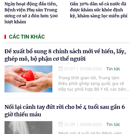
Ngày hoạt động đầu tiên,
Gần 30% dân số cả nước đã
Bệnh viện Phụ sản Trung
được khám sức khỏe định
ương cơ sở 2 đón hơn 500
kỳ, khám sàng lọc miễn phí
lượt khám
CÁC TIN KHÁC
Đề xuất bổ sung 8 chính sách mới về hiến, lấy,
ghép mô, bộ phận cơ thể người
07:07
|
05/08/2026
Tin tức
Trong thời gian tới, Trung tâm
Điều phối ghép tạng quốc gia sẽ
tiếp tục phối hợp Bộ Y tế, các bệnh
viện và các cơ quan liên quan để
mở rộng mạng lưới điều phối, tăng
cường truyền thông, hoàn thiện
Nối lại cánh tay đứt rời cho bé 4 tuổi sau gần 6
quy trình chuyên môn và hệ thống
giờ thiếu máu
pháp luật để thúc đẩy lĩnh vực
hiến và ghép mô tạng.
21:09
|
04/08/2026
Tin tức
Bệnh nhi 4 tuổi nhập Bệnh viện