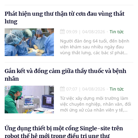
các tiến bộ mới hướng tới "chữa
khỏi chức năng" bệnh viêm gan B
là những nội dung trọng tâm được
Phát hiện ung thư thận từ cơn đau vùng thắt
báo cáo tại Hội thảo khoa học cập
lưng
nhật chẩn đoán và điều trị bệnh lý
tiêu hóa - gan mật vừa diễn ra
09:09
|
04/08/2026
Tin tức
ngày 1/8 tại Bệnh viện Đại học
Người đàn ông 64 tuổi, đến bệnh
quốc tế Hồng Bàng.
viện khám sau nhiều ngày đau
vùng thắt lưng, các bác sĩ phát
hiện khối u thận phải kích thước
khoảng 3cm, nghi ngờ ung thư
biểu mô tế bào thận. Với khối u còn
Gắn kết và đồng cảm giữa thầy thuốc và bệnh
ở giai đoạn sớm, người bệnh được
nhân
chỉ định cắt bán phần thận phải
bằng phẫu thuật robot thay vì phải
07:07
|
04/08/2026
Tin tức
cắt bỏ toàn bộ quả thận như trước
Từ việc xây dựng môi trường làm
đây.
việc chuyên nghiệp, nhân văn, đổi
mới ứng xử của nhân viên y tế,
Bệnh viện đa khoa khu vực Phúc
Yên (tỉnh Phú Thọ) đã tạo nên sự
đồng cảm, gắn kết cao giữa thầy
Ứng dụng thiết bị một cổng Single-site trên
thuốc với bệnh nhân.
robot thế hệ mới trong điều trị ung thư