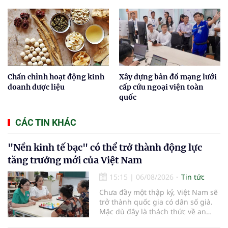
Chấn chỉnh hoạt động kinh
Xây dựng bản đồ mạng lưới
doanh dược liệu
cấp cứu ngoại viện toàn
quốc
CÁC TIN KHÁC
"Nền kinh tế bạc" có thể trở thành động lực
tăng trưởng mới của Việt Nam
15:15
|
06/08/2026
Tin tức
Chưa đầy một thập kỷ, Việt Nam sẽ
trở thành quốc gia có dân số già.
Mặc dù đây là thách thức về an
sinh xã hội, tuy nhiên cũng mở ra