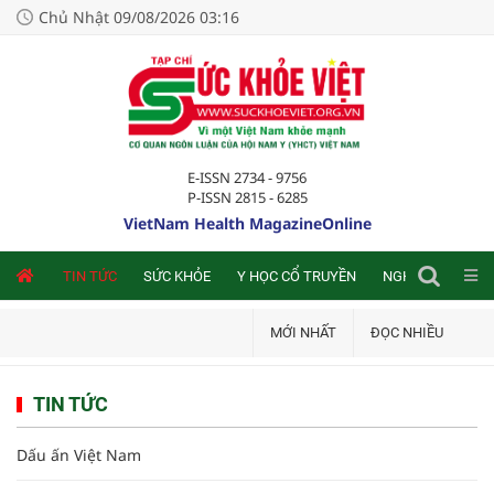
Chủ Nhật 09/08/2026 03:16
E-ISSN 2734 - 9756
P-ISSN 2815 - 6285
VietNam Health MagazineOnline
NLINE
TIN TỨC
SỨC KHỎE
Y HỌC CỔ TRUYỀN
NGHIÊN CỨU TRA
MỚI NHẤT
ĐỌC NHIỀU
TIN TỨC
Dấu ấn Việt Nam