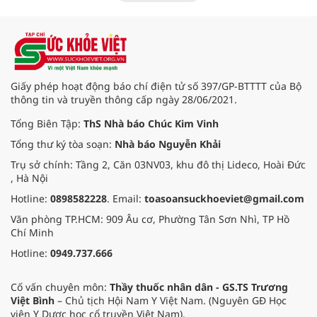
tuần hoàn thành công sau ca vi
phẫu kéo dài 3 giờ.
Giấy phép hoạt động báo chí điện tử số 397/GP-BTTTT của Bộ
thông tin và truyền thông cấp ngày 28/06/2021.
Tổng Biên Tập:
ThS Nhà báo Chúc Kim Vinh
Tổng thư ký tòa soạn:
Nhà báo Nguyễn Khải
Trụ sở chính: Tầng 2, Căn 03NV03, khu đô thị Lideco, Hoài Đức
, Hà Nội
Hotline:
0898582228
. Email:
toasoansuckhoeviet@gmail.com
Văn phòng TP.HCM: 909 Âu cơ, Phường Tân Sơn Nhì, TP Hồ
Chí Minh
Hotline:
0949.737.666
Cố vấn chuyên môn:
Thầy thuốc nhân dân - GS.TS Trương
Việt Bình
– Chủ tịch Hội Nam Y Việt Nam. (Nguyên GĐ Học
viện Y Dược học cổ truyền Việt Nam).