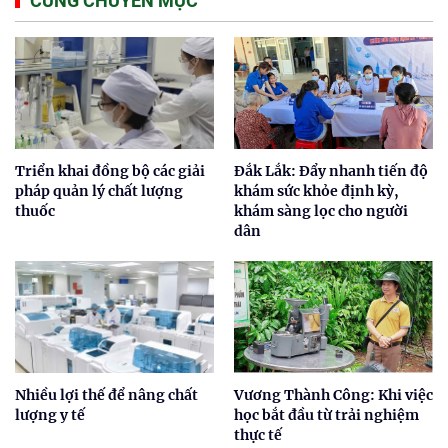
CÙNG CHUYÊN MỤC
Triển khai đồng bộ các giải
Đắk Lắk: Đẩy nhanh tiến độ
pháp quản lý chất lượng
khám sức khỏe định kỳ,
thuốc
khám sàng lọc cho người
dân
Nhiều lợi thế để nâng chất
Vương Thành Công: Khi việc
lượng y tế
học bắt đầu từ trải nghiệm
thực tế