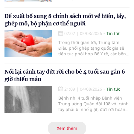
khám sức khỏe định kỳ, khám sàng
lọc miễn phí cho người dân, ghi
nhận 32.286.360 người, chiếm gần
Đề xuất bổ sung 8 chính sách mới về hiến, lấy,
30% dân số cả nước đã được khám
ghép mô, bộ phận cơ thể người
sức khỏe định kỳ năm nay.
07:07
|
05/08/2026
Tin tức
Trong thời gian tới, Trung tâm
Điều phối ghép tạng quốc gia sẽ
tiếp tục phối hợp Bộ Y tế, các bệnh
viện và các cơ quan liên quan để
mở rộng mạng lưới điều phối, tăng
cường truyền thông, hoàn thiện
Nối lại cánh tay đứt rời cho bé 4 tuổi sau gần 6
quy trình chuyên môn và hệ thống
giờ thiếu máu
pháp luật để thúc đẩy lĩnh vực
hiến và ghép mô tạng.
21:09
|
04/08/2026
Tin tức
Bệnh nhi 4 tuổi nhập Bệnh viện
Trung ương Quân đội 108 với cánh
tay phải bị nhổ giật, đứt rời hoàn
toàn do tai nạn giao thông. Dù
mạch máu, thần kinh bị tổn
thương nặng và thời gian thiếu
Xem thêm
máu kéo dài, các bác sĩ đã tái lập