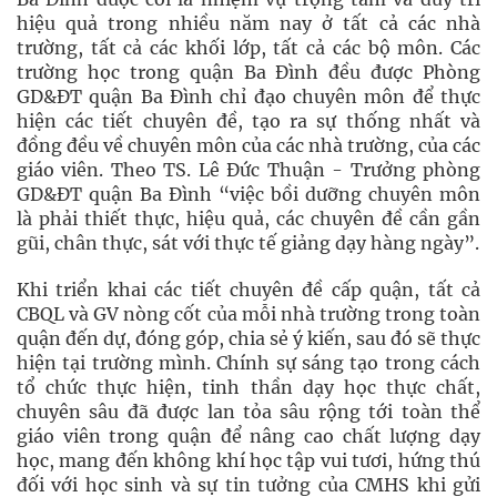
hiệu quả trong nhiều năm nay ở tất cả các nhà
trường, tất cả các khối lớp, tất cả các bộ môn. Các
trường học trong quận Ba Đình đều được Phòng
GD&ĐT quận Ba Đình chỉ đạo chuyên môn để thực
hiện các tiết chuyên đề, tạo ra sự thống nhất và
đồng đều về chuyên môn của các nhà trường, của các
giáo viên. Theo TS. Lê Đức Thuận - Trưởng phòng
GD&ĐT quận Ba Đình “việc bồi dưỡng chuyên môn
là phải thiết thực, hiệu quả, các chuyên đề cần gần
gũi, chân thực, sát với thực tế giảng dạy hàng ngày”.
Khi triển khai các tiết chuyên đề cấp quận, tất cả
CBQL và GV nòng cốt của mỗi nhà trường trong toàn
quận đến dự, đóng góp, chia sẻ ý kiến, sau đó sẽ thực
hiện tại trường mình. Chính sự sáng tạo trong cách
tổ chức thực hiện, tinh thần dạy học thực chất,
chuyên sâu đã được lan tỏa sâu rộng tới toàn thể
giáo viên trong quận để nâng cao chất lượng dạy
học, mang đến không khí học tập vui tươi, hứng thú
đối với học sinh và sự tin tưởng của CMHS khi gửi