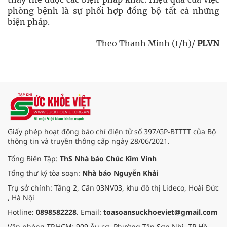
phòng bệnh là sự phối hợp đồng bộ tất cả những
biện pháp.
Theo Thanh Minh (t/h)/
PLVN
Giấy phép hoạt động báo chí điện tử số 397/GP-BTTTT của Bộ
thông tin và truyền thông cấp ngày 28/06/2021.
Tổng Biên Tập:
ThS Nhà báo Chúc Kim Vinh
Tổng thư ký tòa soạn:
Nhà báo Nguyễn Khải
Trụ sở chính: Tầng 2, Căn 03NV03, khu đô thị Lideco, Hoài Đức
, Hà Nội
Hotline:
0898582228
. Email:
toasoansuckhoeviet@gmail.com
Văn phòng TP.HCM: 909 Âu cơ, Phường Tân Sơn Nhì, TP Hồ