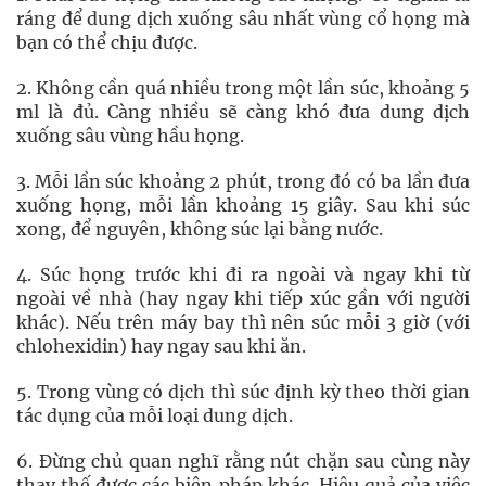
ráng để dung dịch xuống sâu nhất vùng cổ họng mà
bạn có thể chịu được.
2. Không cần quá nhiều trong một lần súc, khoảng 5
ml là đủ. Càng nhiều sẽ càng khó đưa dung dịch
xuống sâu vùng hầu họng.
3. Mỗi lần súc khoảng 2 phút, trong đó có ba lần đưa
xuống họng, mỗi lần khoảng 15 giây. Sau khi súc
xong, để nguyên, không súc lại bằng nước.
4. Súc họng trước khi đi ra ngoài và ngay khi từ
ngoài về nhà (hay ngay khi tiếp xúc gần với người
khác). Nếu trên máy bay thì nên súc mỗi 3 giờ (với
chlohexidin) hay ngay sau khi ăn.
5. Trong vùng có dịch thì súc định kỳ theo thời gian
tác dụng của mỗi loại dung dịch.
6. Đừng chủ quan nghĩ rằng nút chặn sau cùng này
thay thế được các biện pháp khác. Hiệu quả của việc