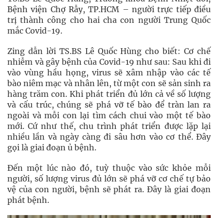
Bệnh viện Chợ Rẫy, TP.HCM – người trực tiếp điều
trị thành công cho hai cha con người Trung Quốc
mắc Covid-19.
Zing dẫn lời TS.BS Lê Quốc Hùng cho biết: Cơ chế
nhiễm và gây bệnh của Covid-19 như sau: Sau khi đi
vào vùng hầu họng, virus sẽ xâm nhập vào các tế
bào niêm mạc và nhân lên, từ một con sẽ sản sinh ra
hàng trăm con. Khi phát triển đủ lớn cả về số lượng
và cấu trúc, chúng sẽ phá vỡ tế bào để tràn lan ra
ngoài và mỗi con lại tìm cách chui vào một tế bào
mới. Cứ như thế, chu trình phát triển được lặp lại
nhiều lần và ngày càng đi sâu hơn vào cơ thể. Đây
gọi là giai đoạn ủ bệnh.
Đến một lúc nào đó, tuỳ thuộc vào sức khỏe mỗi
người, số lượng virus đủ lớn sẽ phá vỡ cơ chế tự bảo
vệ của con người, bệnh sẽ phát ra. Đây là giai đoạn
phát bệnh.