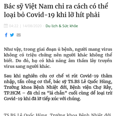
Bác sỹ Việt Nam chỉ ra cách có thể
loại bỏ Covid-19 khi lỡ hít phải
04:22
|
14/08/2020
Du lịch & Sức khỏe
Như vậy, trong giai đoạn ủ bệnh, người mang virus
không có triệu chứng nên người khác không thể
biết. Do đó, họ có khả năng âm thầm lây truyền
virus sang người khác.
Sau khi nghiên cứu cơ chế vi rút Covid-19 thâm
nhập, tấn công cơ thể, bác sỹ TS.BS Lê Quốc Hùng,
Trưởng khoa Bệnh Nhiệt đới, Bệnh viện Chợ Rẫy,
TP.HCM – đã chỉ ra “lá chắn” cuối cùng dể loại trừ
Covid-19 khi đã lỡ tiếp xúc với chúng.
TS.BS Lê Quốc Hùng, Trưởng khoa Bệnh Nhiệt đới,