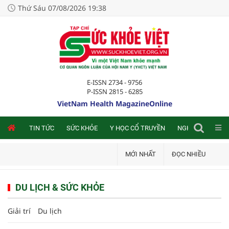
Thứ Sáu 07/08/2026 19:38
E-ISSN 2734 - 9756
P-ISSN 2815 - 6285
VietNam Health MagazineOnline
NLINE
TIN TỨC
SỨC KHỎE
Y HỌC CỔ TRUYỀN
NGHIÊN CỨU TRA
MỚI NHẤT
ĐỌC NHIỀU
DU LỊCH & SỨC KHỎE
Giải trí
Du lịch