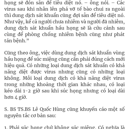
họng sẽ đón sẵn để tiêu diệt nó. – ông nói. – Các
virus sau khi nhân lên phá vỡ tế bào chui ra ngoài
thì dung dịch sát khuẩn cũng đợi sẵn để tiêu diệt nó.
Như vậy, kể cả người chưa nhiễm và người đã nhiễm,
dung dịch sát khuẩn hầu họng sẽ là cứu cánh sau
cùng để phòng chống nhiễm bệnh cũng như phát
tán bệnh.”
Cũng theo ông, việc dùng dung dịch sát khuẩn vùng
hầu họng để súc miệng cũng cần phải đúng cách mới
hiệu quả. Có những loại dung dịch sát khuẩn có khả
năng diệt được virus nhưng cũng có những loại
không. Mỗi loại dung dịch có khả năng diệt virus
trong những khoảng thời gian khác nhau, có loại
kéo dài 1-2 giờ sau khi súc họng nhưng có loại dài
hơn 4 giờ.
S. BS TS.BS Lê Quốc Hùng cũng khuyến cáo một số
nguyên tắc cơ bản sau:
1. Phải súc họng chứ không súc miệng. Có nghĩa là