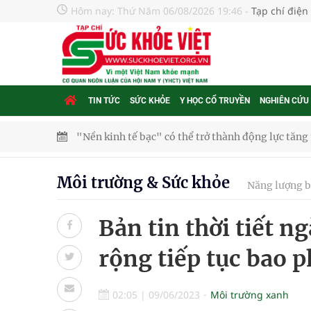
Hôm nay:
Thứ Năm 06/08/2026 19:46
-
Tạp chí điện
TIN TỨC
SỨC KHỎE
Y HỌC CỔ TRUYỀN
NGHIÊN CỨU
"Nền kinh tế bạc" có thể trở thành động lực tăn
Quảng Trị: Phát huy vai trò của chính quyền địa 
Môi trường & Sức khỏe
Năng lượng 
bảo vệ sức khỏe Nhân dân
Bản tin thời tiết 
Không chỉ cắt tóc, Đông Tây Barbershop dành ng
rộng tiếp tục bao 
Bệnh viện không được thu thêm tiền của người b
cầu
02:05
|
09/06/2023
Môi trường xanh