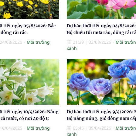
i tiết ngày 05/8/2026: Bắc
Dự báo thời tiết ngày 04/8/2026:
dông rải rác.
Bộ chiều tối mưa rào, dông rải rá
04/08/2026
Môi trường
21:29
|
03/08/2026
Môi trườ
xanh
i tiết ngày 10/4/2026: Nắng
Dự báo thời tiết ngày 9/4/2026: 
cả nước, có nơi 40 độ C
Bộ nắng nóng, gió đông nam cấ
10/04/2026
Môi trường
05:45
|
09/04/2026
Môi trườ
xanh