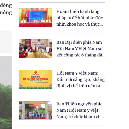
 dông
Hoàn thiện hành lang
 nóng
pháp lý để bứt phá: Góc
nhìn khoa học và thực
tiễn tại Tọa đàm " Đề
xuất một số nội dung
Ban Đại diện phía Nam
cho Luật Y dược cổ
Hội Nam Y Việt Nam sơ
truyền Việt Nam"
kết công tác 6 tháng đầu
năm 2026
Hội Nam Y Việt Nam:
Đổi mới sáng tạo, khẳng
định vị thế trên nền tảng
y học cổ truyền và khoa
học hiện đại
Ban Thiện nguyện phía
Nam (Hội Nam y Việt
Nam) tổ chức khám chữa
bệnh y học cổ truyền và