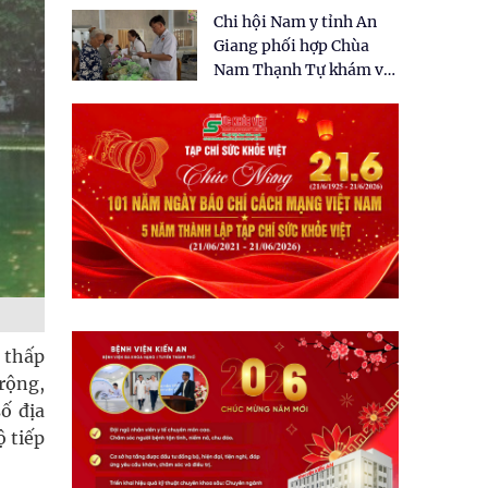
tặng quà cho 150 người
Chi hội Nam y tỉnh An
dân tại xã Tân Tập
Giang phối hợp Chùa
Nam Thạnh Tự khám và
cấp thuốc miễn phí cho
nhân dân
 thấp
rộng,
ố địa
ộ tiếp