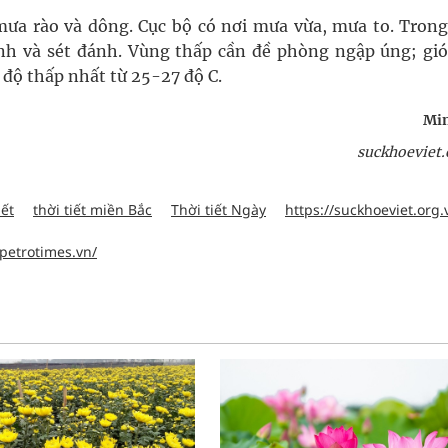
ưa rào và dông. Cục bộ có nơi mưa vừa, mưa to. Tron
nh và sét đánh. Vùng thấp cần đề phòng ngập úng; gió
 độ thấp nhất từ 25-27 độ C.
Min
suckhoeviet.
iết
thời tiết miền Bắc
Thời tiết Ngày
https://suckhoeviet.org.
.petrotimes.vn/