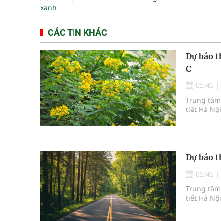
xanh
CÁC TIN KHÁC
Dự báo t
C
05:45
Trung tâm 
tiết Hà Nộ
Dự báo t
05:45
Trung tâm 
tiết Hà Nộ