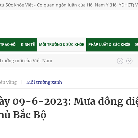
 tử Sức khỏe Việt - Cơ quan ngôn luận của Hội Nam Y (Hội YDHCT) 
 TRAO ĐỔI
KINH TẾ
MÔI TRƯỜNG & SỨC KHỎE
PHÁP LUẬT & SỨC KHỎE
D
g trưởng mới của Việt Nam
phương hai cấp trong quản lý hoạt động nha khoa,
bền vững
Môi trường xanh
ngày 09-6-2023: Mưa dông di
uồn lực cho môi trường và cộng đồng
phủ Bắc Bộ
ệnh bảo hiểm y tế nếu không đăng ký khám theo yêu