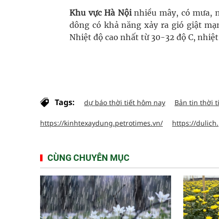
Khu vực Hà Nội
nhiều mây, có mưa, m
dông có khả năng xảy ra gió giật mạ
Nhiệt độ cao nhất từ 30-32 độ C, nhiệt
Tags:
dự báo thời tiết hôm nay
Bản tin thời t
https://kinhtexaydung.petrotimes.vn/
https://dulich
CÙNG CHUYÊN MỤC