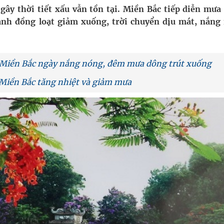
ầm
gây thời tiết xấu vẫn tồn tại. Miền Bắc tiếp diễn mưa
hành đồng loạt giảm xuống, trời chuyển dịu mát, nắng
i sầu riêng 2026
nh vực cấp cứu, điều trị đột quỵ
: Miền Bắc ngày nắng nóng, đêm mưa dông trút xuống
 lại khai thác vào ngày 19/8
 Miền Bắc tăng nhiệt và giảm mưa
 Máu Của Các Loài Nhân Sâm (Panax Spp.): Tổng
oàn quốc