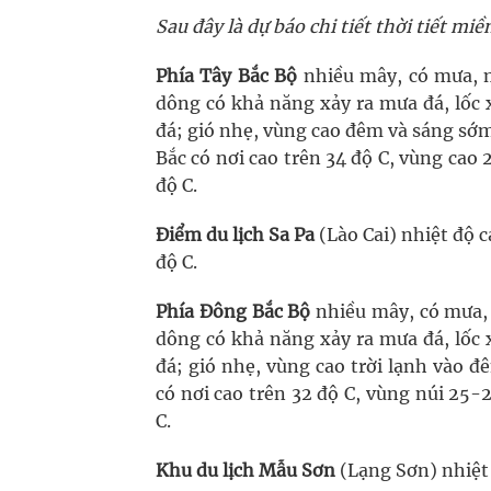
Sau đây là dự báo chi tiết thời tiết m
Phía Tây Bắc Bộ
nhiều mây, có mưa, 
dông có khả năng xảy ra mưa đá, lốc x
đá; gió nhẹ, vùng cao đêm và sáng sớm
Bắc có nơi cao trên 34 độ C, vùng cao
độ C.
Điểm du lịch Sa Pa
(Lào Cai) nhiệt độ 
độ C.
Phía Đông Bắc Bộ
nhiều mây, có mưa, 
dông có khả năng xảy ra mưa đá, lốc x
đá; gió nhẹ, vùng cao trời lạnh vào 
có nơi cao trên 32 độ C, vùng núi 25-
C.
Khu du lịch Mẫu Sơn
(Lạng Sơn) nhiệt 