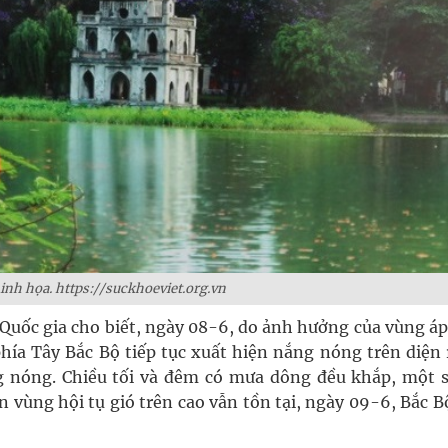
nh họa. https://suckhoeviet.org.vn
Quốc gia cho biết, ngày 08-6, do ảnh hưởng của vùng áp
hía Tây Bắc Bộ tiếp tục xuất hiện nắng nóng trên diện 
 nóng. Chiều tối và đêm có mưa dông đều khắp, một s
 vùng hội tụ gió trên cao vẫn tồn tại, ngày 09-6, Bắc B