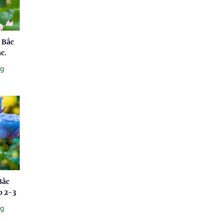
 Bắc
c.
ng
Bắc
p 2-3
ng