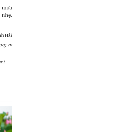
g mưa
 nhẹ.
h Hải
org.vn
vn/