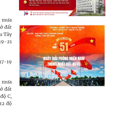
g mưa
lở đất
hu Tây
 19-21
 17-19
g mưa
lở đất
độ C,
-22 độ