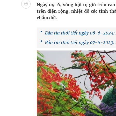
Ung thư thận: Nguy hiểm vì tiến triển quá âm th
Ngày 09-6, vùng hội tụ gió trên cao 
trên diện rộng, nhiệt độ các tỉnh t
Nhiều chuỗi hoạt động lớn được diễn ra tại Lễ hộ
chấm dứt.
Tiếp tục rà soát, triển khai các nhiệm vụ trong lĩ
Bản tin thời tiết ngày 08-6-2023
Lâm Đồng: Quyết tâm đưa sân bay Liên Khương trở
Bản tin thời tiết ngày 07-6-2023:
Tác Dụng Chống Kết Tập Tiểu Cầu Và Chống Đông
Quan Bằng Chứng Dược Lý Và Cơ Chế Phân Tử
Xây dựng bản đồ mạng lưới cấp cứu ngoại viện t