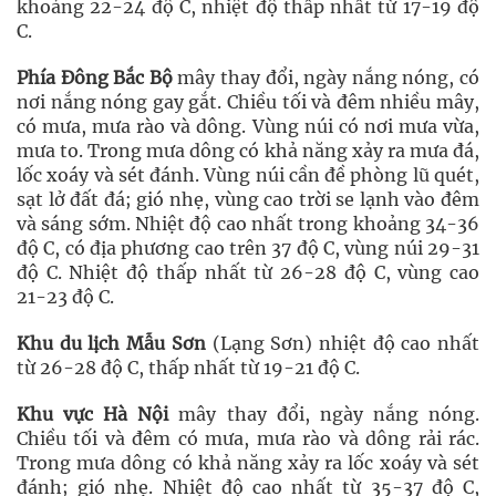
khoảng 22-24 độ C, nhiệt độ thấp nhất từ 17-19 độ
C.
Phía Đông Bắc Bộ
mây thay đổi, ngày nắng nóng, có
nơi nắng nóng gay gắt. Chiều tối và đêm nhiều mây,
có mưa, mưa rào và dông. Vùng núi có nơi mưa vừa,
mưa to. Trong mưa dông có khả năng xảy ra mưa đá,
lốc xoáy và sét đánh. Vùng núi cần đề phòng lũ quét,
sạt lở đất đá; gió nhẹ, vùng cao trời se lạnh vào đêm
và sáng sớm. Nhiệt độ cao nhất trong khoảng 34-36
độ C, có địa phương cao trên 37 độ C, vùng núi 29-31
độ C. Nhiệt độ thấp nhất từ 26-28 độ C, vùng cao
21-23 độ C.
Khu du lịch Mẫu Sơn
(Lạng Sơn) nhiệt độ cao nhất
từ 26-28 độ C, thấp nhất từ 19-21 độ C.
Khu vực Hà Nội
mây thay đổi, ngày nắng nóng.
Chiều tối và đêm có mưa, mưa rào và dông rải rác.
Trong mưa dông có khả năng xảy ra lốc xoáy và sét
đánh; gió nhẹ. Nhiệt độ cao nhất từ 35-37 độ C,