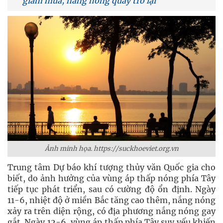
giảm mưa, nắng nóng quay trở lại
Ảnh minh họa. https://suckhoeviet.org.vn
Trung tâm Dự báo khí tượng thủy văn Quốc gia cho
biết, do ảnh hưởng của vùng áp thấp nóng phía Tây
tiếp tục phát triển, sau có cường độ ổn định. Ngày
11-6, nhiệt độ ở miền Bắc tăng cao thêm, nắng nóng
xảy ra trên diện rộng, có địa phương nắng nóng gay
gắt. Ngày 12-6, vùng áp thấp phía Tây suy yếu khiến