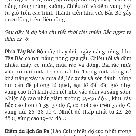
nắng nóng trùng xuống. Chiều tối và đêm vùng hội
tụ gió trên cao hình thành trên khu vực Bắc Bộ gây
mưa dông trên diện rộng.
Sau đây là dự báo chi tiết thời tiết miền Bắc ngày và
đêm 12-6
:
Phía Tây Bắc Bộ
mây thay đổi, ngày nắng nóng, khu
Tây Bắc có nơi nắng nóng gay gắt. Chiều tối và đêm
nhiều mây, có mưa, mưa rào và dông. Rải rác mưa
vừa, có nơi mưa to đến rất to. Trong mưa dông có
khả năng xảy ra mưa đá, lốc xoáy và sét đánh. Vùng
núi cần đề phòng lũ quét, sạt lở đất đá; gió nhẹ,
vùng cao trời lạnh đến rét nhẹ váo đêm và sáng sớm.
Nhiệt độ cao nhất giảm xuống 34-36 độ C, khu Tây
Bắc cao hơn từ 35-37 độ C, có nơi cao trên 37 độ C,
vùng núi 26-28 độ C. Nhiệt độ thấp nhất từ 24-26
độ C, vùng cao 19-21 độ C.
Điểm du lịch Sa Pa
(Lào Cai) nhiệt độ cao nhất trong