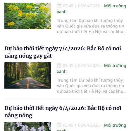
05:45
|
08/04/2026
Môi trường
xanh
Trung tâm Dự báo khí tượng thủy
văn Quốc gia vừa đưa ra thông tin
dự báo thời tiết Hà Nội và các khu
vực khác trên cả nước ngày
8/4/2026.
Dự báo thời tiết ngày 7/4/2026: Bắc Bộ có nơi
nắng nóng gay gắt
05:45
|
07/04/2026
Môi trường
xanh
Trung tâm Dự báo khí tượng thủy
văn Quốc gia vừa đưa ra thông tin
dự báo thời tiết Hà Nội và các khu
vực khác trên cả nước ngày
7/4/2026.
Dự báo thời tiết ngày 6/4/2026: Bắc Bộ có nơi
nắng nóng
05:45
|
06/04/2026
Môi trường
xanh