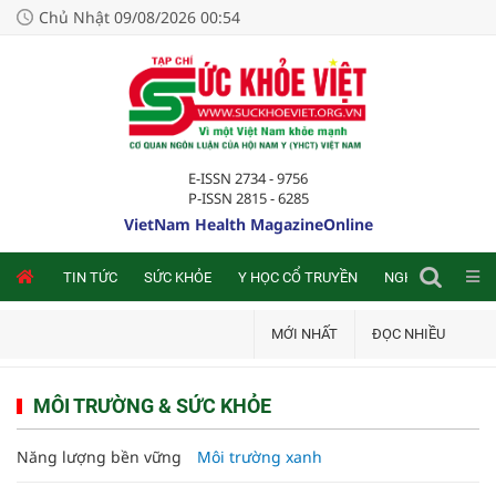
Chủ Nhật 09/08/2026 00:54
E-ISSN 2734 - 9756
P-ISSN 2815 - 6285
VietNam Health MagazineOnline
NLINE
TIN TỨC
SỨC KHỎE
Y HỌC CỔ TRUYỀN
NGHIÊN CỨU TRA
MỚI NHẤT
ĐỌC NHIỀU
MÔI TRƯỜNG & SỨC KHỎE
Năng lượng bền vững
Môi trường xanh