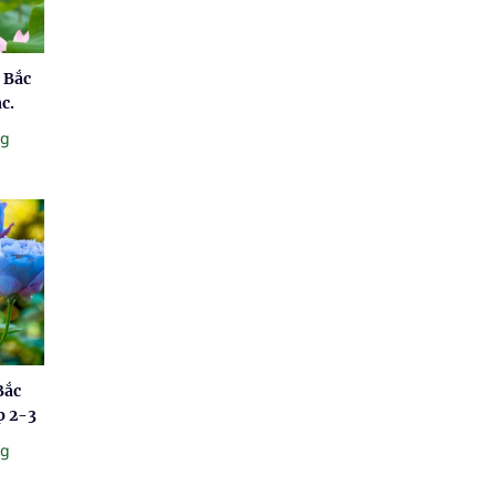
 Bắc
c.
ng
Bắc
p 2-3
ng