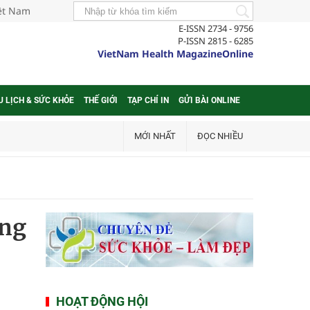
iệt Nam
E-ISSN 2734 - 9756
P-ISSN 2815 - 6285
VietNam Health MagazineOnline
U LỊCH & SỨC KHỎE
THẾ GIỚI
TẠP CHÍ IN
GỬI BÀI ONLINE
MỚI NHẤT
ĐỌC NHIỀU
ông
HOẠT ĐỘNG HỘI