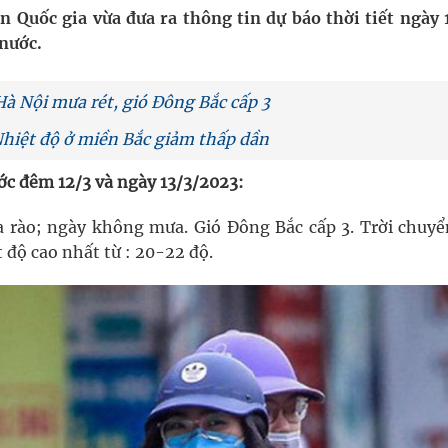
nghiệm thực tế
 Quốc gia vừa đưa ra thông tin dự báo thời tiết ngày 
 nước.
Hà Nội mưa rét, gió Đông Bắc cấp 3
 Nhiệt độ ở miền Bắc giảm thấp dần
ợng thuốc
ước đêm 12/3 và ngày 13/3/2023:
rào; ngày không mưa. Gió Đông Bắc cấp 3. Trời chuyển
t độ cao nhất từ : 20-22 độ.