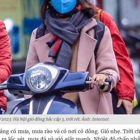
/2023: Hà Nội gió đông bắc cấp 3, trời rét. Ảnh: Internet
áng có mưa, mưa rào và có nơi có dông. Gió nhẹ. Trời c
ra lốc sét, mưa đá và gió giật mạnh. Nhiệt độ thấp nhất