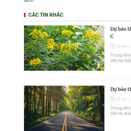
xanh
CÁC TIN KHÁC
Dự báo t
C
05:45
Trung tâm 
tiết Hà Nộ
Dự báo t
05:45
Trung tâm 
tiết Hà Nộ