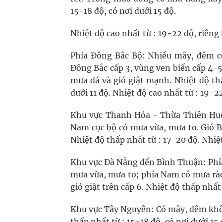
15-18 độ, có nơi dưới 15 độ.
Nhiệt độ cao nhất từ : 19-22 độ, riêng
Phía Đông Bắc Bộ: Nhiều mây, đêm có
Đông Bắc cấp 3, vùng ven biển cấp 4-5
mưa đá và gió giật mạnh. Nhiệt độ thấ
dưới 11 độ. Nhiệt độ cao nhất từ : 19-22
Khu vực Thanh Hóa - Thừa Thiên Huế:
Nam cục bộ có mưa vừa, mưa to. Gió Bắ
Nhiệt độ thấp nhất từ : 17-20 độ. Nhiệt
Khu vực Đà Nẵng đến Bình Thuận: Phía
mưa vừa, mưa to; phía Nam có mưa rào 
gió giật trên cấp 6. Nhiệt độ thấp nhất
Khu vực Tây Nguyên: Có mây, đêm khô
thấp nhất từ : 15-18 độ, có nơi dưới 15 