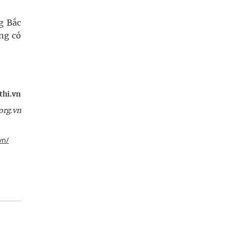
g Bắc
ông có
thi.vn
org.vn
vn/