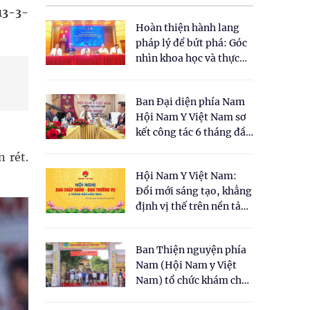
13-3-
Hoàn thiện hành lang
pháp lý để bứt phá: Góc
nhìn khoa học và thực
tiễn tại Tọa đàm " Đề
xuất một số nội dung
Ban Đại diện phía Nam
cho Luật Y dược cổ
Hội Nam Y Việt Nam sơ
truyền Việt Nam"
kết công tác 6 tháng đầu
năm 2026
 rét.
Hội Nam Y Việt Nam:
Đổi mới sáng tạo, khẳng
định vị thế trên nền tảng
y học cổ truyền và khoa
học hiện đại
Ban Thiện nguyện phía
Nam (Hội Nam y Việt
Nam) tổ chức khám chữa
bệnh y học cổ truyền và