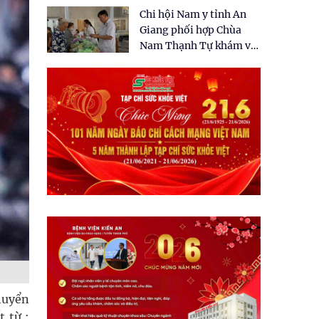
tặng quà cho 150 người
Chi hội Nam y tỉnh An
dân tại xã Tân Tập
Giang phối hợp Chùa
Nam Thạnh Tự khám và
cấp thuốc miễn phí cho
nhân dân
huyển
 từ :