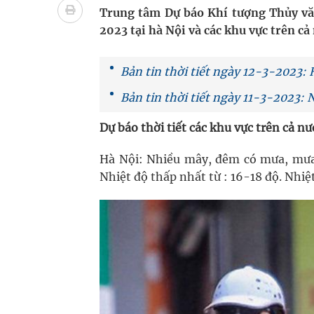
Vương Thành Công: Khi việc học bắt đầu từ trải 
Trung tâm Dự báo Khí tượng Thủy văn
2023 tại hà Nội và các khu vực trên cả
Chấn chỉnh hoạt động kinh doanh dược liệu
Giải pháp nâng cao thị lực thời hiện đại
Bản tin thời tiết ngày 12-3-2023: 
Bản tin thời tiết ngày 11-3-2023:
Triển khai đồng bộ các giải pháp quản lý chất lư
Dự báo thời tiết các khu vực trên cả n
Hà Nội: Nhiều mây, đêm có mưa, mưa 
Nhiệt độ thấp nhất từ : 16-18 độ. Nhiệ