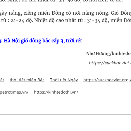
ày nắng, riêng miền Đông có nơi nắng nóng. Gió Đôn
từ : 21-24 độ. Nhiệt độ cao nhất từ : 31-34 độ, miền Đ
: Hà Nội gió đông bắc cấp 3, trời rét
Như Hương/kinhtedo
https://suckhoeviet.
iết
thời tiết miền Bắc
Thời tiết Ngày
https://suckhoeviet.org.
.petrotimes.vn/
https://kinhtedothi.vn/