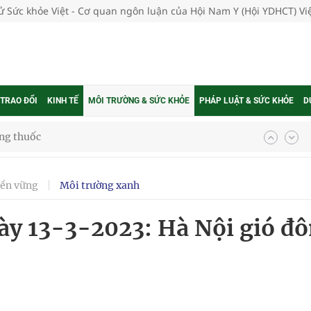
tử Sức khỏe Việt - Cơ quan ngôn luận của Hội Nam Y (Hội YDHCT) V
 TRAO ĐỔI
KINH TẾ
MÔI TRƯỜNG & SỨC KHỎE
PHÁP LUẬT & SỨC KHỎE
D
g, nhiệt độ cao nhất 35 độ
bền vững
Môi trường xanh
kỳ, khám sàng lọc cho người dân
ngày 13-3-2023: Hà Nội gió đ
ông cực hiệu quả
 chuyên gia