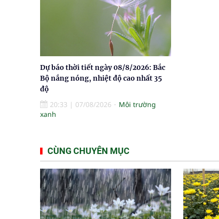
Dự báo thời tiết ngày 08/8/2026: Bắc
Bộ nắng nóng, nhiệt độ cao nhất 35
độ
20:33
|
07/08/2026
Môi trường
xanh
CÙNG CHUYÊN MỤC