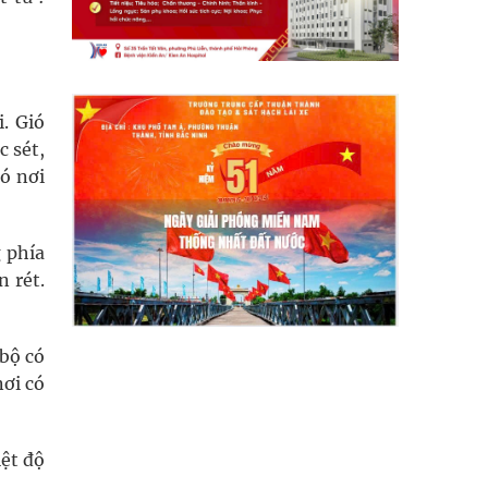
. Gió
c sét,
có nơi
 phía
n rét.
bộ có
nơi có
ệt độ