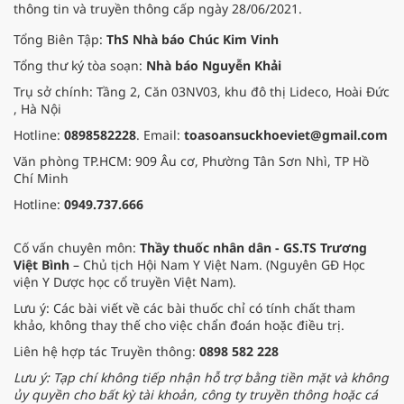
thông tin và truyền thông cấp ngày 28/06/2021.
Tổng Biên Tập:
ThS Nhà báo Chúc Kim Vinh
Tổng thư ký tòa soạn:
Nhà báo Nguyễn Khải
Trụ sở chính: Tầng 2, Căn 03NV03, khu đô thị Lideco, Hoài Đức
, Hà Nội
Hotline:
0898582228
. Email:
toasoansuckhoeviet@gmail.com
Văn phòng TP.HCM: 909 Âu cơ, Phường Tân Sơn Nhì, TP Hồ
Chí Minh
Hotline:
0949.737.666
Cố vấn chuyên môn:
Thầy thuốc nhân dân - GS.TS Trương
Việt Bình
– Chủ tịch Hội Nam Y Việt Nam. (Nguyên GĐ Học
viện Y Dược học cổ truyền Việt Nam).
Lưu ý: Các bài viết về các bài thuốc chỉ có tính chất tham
khảo, không thay thế cho việc chẩn đoán hoặc điều trị.
Liên hệ hợp tác Truyền thông:
0898 582 228
Lưu ý: Tạp chí không tiếp nhận hỗ trợ bằng tiền mặt và không
ủy quyền cho bất kỳ tài khoản, công ty truyền thông hoặc cá