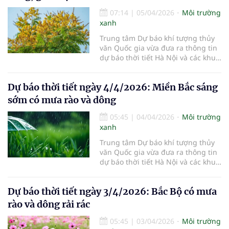
07:14
|
05/04/2026
Môi trường
xanh
Trung tâm Dự báo khí tượng thủy
văn Quốc gia vừa đưa ra thông tin
dự báo thời tiết Hà Nội và các khu
vực khác trên cả nước ngày
5/4/2026.
Dự báo thời tiết ngày 4/4/2026: Miền Bắc sáng
sớm có mưa rào và dông
05:45
|
04/04/2026
Môi trường
xanh
Trung tâm Dự báo khí tượng thủy
văn Quốc gia vừa đưa ra thông tin
dự báo thời tiết Hà Nội và các khu
vực khác trên cả nước ngày
4/4/2026.
Dự báo thời tiết ngày 3/4/2026: Bắc Bộ có mưa
rào và dông rải rác
05:45
|
03/04/2026
Môi trường