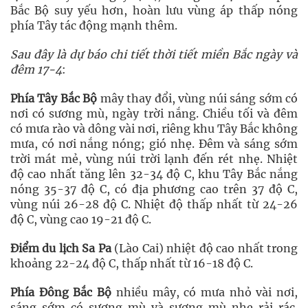
Bắc Bộ suy yếu hơn, hoàn lưu vùng áp thấp nóng
phía Tây tác động mạnh thêm.
Sau đây là dự báo chi tiết thời tiết miền Bắc ngày và
đêm 17-4
:
Phía Tây Bắc Bộ
mây thay đổi, vùng núi sáng sớm có
nơi có sương mù, ngày trời nắng. Chiều tối và đêm
có mưa rào và dông vài nơi, riêng khu Tây Bắc không
mưa, có nơi nắng nóng; gió nhẹ. Đêm và sáng sớm
trời mát mẻ, vùng núi trời lạnh đến rét nhẹ. Nhiệt
độ cao nhất tăng lên 32-34 độ C, khu Tây Bắc nắng
nóng 35-37 độ C, có địa phương cao trên 37 độ C,
vùng núi 26-28 độ C. Nhiệt độ thấp nhất từ 24-26
độ C, vùng cao 19-21 độ C.
Điểm du lịch Sa Pa
(Lào Cai) nhiệt độ cao nhất trong
khoảng 22-24 độ C, thấp nhất từ 16-18 độ C.
Phía Đông Bắc Bộ
nhiều mây, có mưa nhỏ vài nơi,
sáng sớm có sương mù và sương mù nhẹ rải rác.