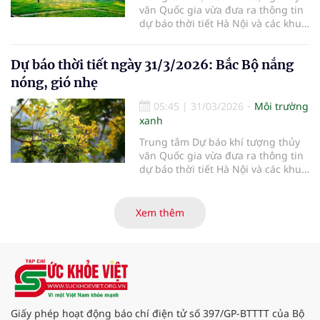
văn Quốc gia vừa đưa ra thông tin
dự báo thời tiết Hà Nội và các khu
vực khác trên cả nước ngày
1/4/2026.
Dự báo thời tiết ngày 31/3/2026: Bắc Bộ nắng
nóng, gió nhẹ
05:45
|
31/03/2026
Môi trường
xanh
Trung tâm Dự báo khí tượng thủy
văn Quốc gia vừa đưa ra thông tin
dự báo thời tiết Hà Nội và các khu
vực khác trên cả nước ngày
31/3/2026.
Xem thêm
Giấy phép hoạt động báo chí điện tử số 397/GP-BTTTT của Bộ