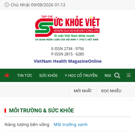
Chủ Nhật 09/08/2026 01:12
E-ISSN 2734 - 9756
P-ISSN 2815 - 6285
VietNam Health MagazineOnline
NLINE
TIN TỨC
SỨC KHỎE
Y HỌC CỔ TRUYỀN
NGHIÊN CỨU TRA
MỚI NHẤT
ĐỌC NHIỀU
MÔI TRƯỜNG & SỨC KHỎE
Năng lượng bền vững
Môi trường xanh