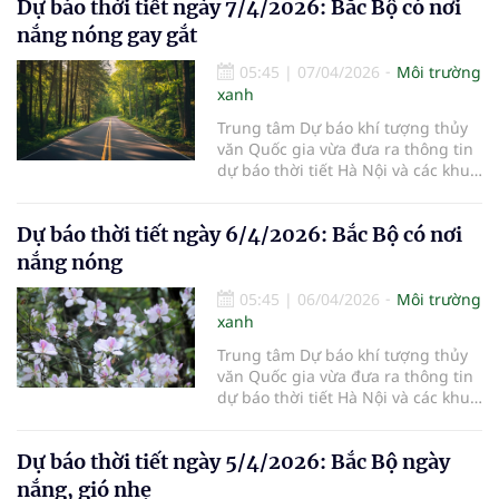
Dự báo thời tiết ngày 7/4/2026: Bắc Bộ có nơi
nắng nóng gay gắt
05:45
|
07/04/2026
Môi trường
xanh
Trung tâm Dự báo khí tượng thủy
văn Quốc gia vừa đưa ra thông tin
dự báo thời tiết Hà Nội và các khu
vực khác trên cả nước ngày
7/4/2026.
Dự báo thời tiết ngày 6/4/2026: Bắc Bộ có nơi
nắng nóng
05:45
|
06/04/2026
Môi trường
xanh
Trung tâm Dự báo khí tượng thủy
văn Quốc gia vừa đưa ra thông tin
dự báo thời tiết Hà Nội và các khu
vực khác trên cả nước ngày
6/4/2026.
Dự báo thời tiết ngày 5/4/2026: Bắc Bộ ngày
nắng, gió nhẹ