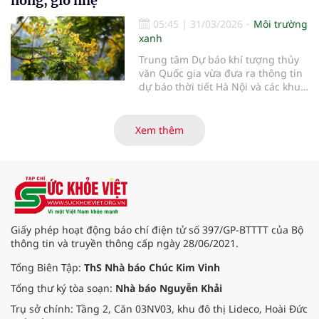
nóng, gió nhẹ
05:45
|
31/03/2026
Môi trường
xanh
Trung tâm Dự báo khí tượng thủy
văn Quốc gia vừa đưa ra thông tin
dự báo thời tiết Hà Nội và các khu
vực khác trên cả nước ngày
31/3/2026.
Xem thêm
Giấy phép hoạt động báo chí điện tử số 397/GP-BTTTT của Bộ
thông tin và truyền thông cấp ngày 28/06/2021.
Tổng Biên Tập:
ThS Nhà báo Chúc Kim Vinh
Tổng thư ký tòa soạn:
Nhà báo Nguyễn Khải
Trụ sở chính: Tầng 2, Căn 03NV03, khu đô thị Lideco, Hoài Đức