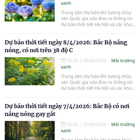
xanh
Trung tâm Dự báo khí tượng thủy
văn Quốc gia vừa đưa ra thông tin
dự báo thời tiết Hà Nội và các khu
vực khác trên cả nước ngày
9/4/2026.
Dự báo thời tiết ngày 8/4/2026: Bắc Bộ nắng
nóng, có nơi trên 38 độ C
05:45
|
08/04/2026
Môi trường
xanh
Trung tâm Dự báo khí tượng thủy
văn Quốc gia vừa đưa ra thông tin
dự báo thời tiết Hà Nội và các khu
vực khác trên cả nước ngày
8/4/2026.
Dự báo thời tiết ngày 7/4/2026: Bắc Bộ có nơi
nắng nóng gay gắt
05:45
|
07/04/2026
Môi trường
xanh
Trung tâm Dự báo khí tượng thủy