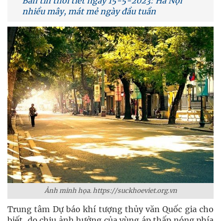
Bản tin thời tiết ngày 15-5-2023: Hà Nội
nhiều mây, mát mẻ ngày đầu tuần
Ảnh minh họa. https://suckhoeviet.org.vn
Trung tâm Dự báo khí tượng thủy văn Quốc gia cho
biết, do chịu ảnh hưởng của vùng áp thấp nóng phía