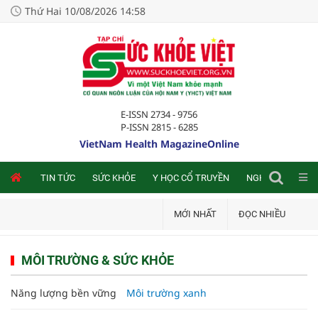
Thứ Hai 10/08/2026 14:58
E-ISSN 2734 - 9756
P-ISSN 2815 - 6285
VietNam Health MagazineOnline
NLINE
TIN TỨC
SỨC KHỎE
Y HỌC CỔ TRUYỀN
NGHIÊN CỨU TRA
MỚI NHẤT
ĐỌC NHIỀU
MÔI TRƯỜNG & SỨC KHỎE
Năng lượng bền vững
Môi trường xanh