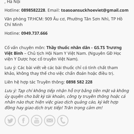
, Hà Nội
Hotline:
0898582228
. Email:
toasoansuckhoeviet@gmail.com
Văn phòng TP.HCM: 909 Âu cơ, Phường Tân Sơn Nhì, TP Hồ
Chí Minh
Hotline:
0949.737.666
Cố vấn chuyên môn:
Thầy thuốc nhân dân - GS.TS Trương
Việt Bình
– Chủ tịch Hội Nam Y Việt Nam. (Nguyên GĐ Học
viện Y Dược học cổ truyền Việt Nam).
Lưu ý: Các bài viết về các bài thuốc chỉ có tính chất tham
khảo, không thay thế cho việc chẩn đoán hoặc điều trị.
Liên hệ hợp tác Truyền thông:
0898 582 228
Lưu ý: Tạp chí không tiếp nhận hỗ trợ bằng tiền mặt và không
ủy quyền cho bất kỳ tài khoản, công ty truyền thông hoặc cá
nhân nào thực hiện việc giao dịch quảng cáo, ký kết hợp
đồng hay giao dịch trực tiếp! Trân trọng cảm ơn!