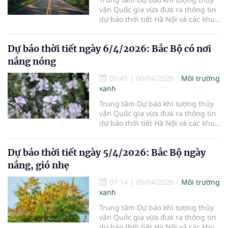
văn Quốc gia vừa đưa ra thông tin
dự báo thời tiết Hà Nội và các khu
vực khác trên cả nước ngày
7/4/2026.
Dự báo thời tiết ngày 6/4/2026: Bắc Bộ có nơi
nắng nóng
05:45
|
06/04/2026
Môi trường
xanh
Trung tâm Dự báo khí tượng thủy
văn Quốc gia vừa đưa ra thông tin
dự báo thời tiết Hà Nội và các khu
vực khác trên cả nước ngày
6/4/2026.
Dự báo thời tiết ngày 5/4/2026: Bắc Bộ ngày
nắng, gió nhẹ
07:14
|
05/04/2026
Môi trường
xanh
Trung tâm Dự báo khí tượng thủy
văn Quốc gia vừa đưa ra thông tin
dự báo thời tiết Hà Nội và các khu