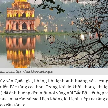
nh họa. https://suckhoeviet.org.vn
ủy văn Quốc gia, không khí lạnh ảnh hưởng vẫn trong
 miền Bắc tăng cao hơn. Trong khi đó khối không khí lạ
2) đã ảnh hưởng đến một nơi vùng núi Bắc Bộ, kết hợp vớ
mưa, mưa rào rải rác. Hiện không khí lạnh tiếp tục tăng
ao vẫn tồn tại.