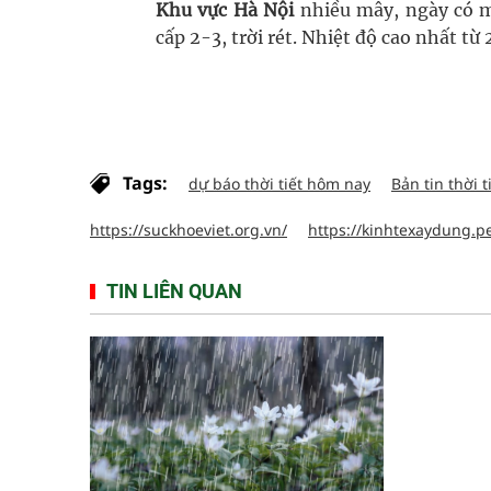
Khu vực Hà Nội
nhiều mây, ngày có m
cấp 2-3, trời rét. Nhiệt độ cao nhất từ
Tags:
dự báo thời tiết hôm nay
Bản tin thời t
https://suckhoeviet.org.vn/
https://kinhtexaydung.p
TIN LIÊN QUAN