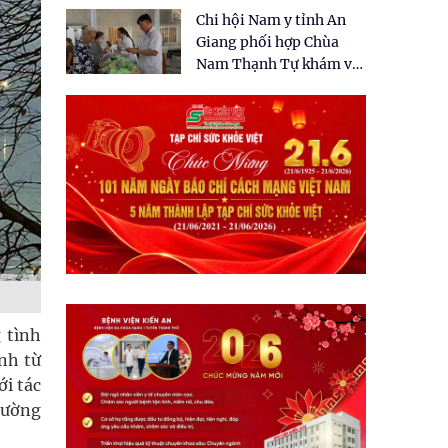
tặng quà cho 150 người
Chi hội Nam y tỉnh An
dân tại xã Tân Tập
Giang phối hợp Chùa
Nam Thạnh Tự khám và
cấp thuốc miễn phí cho
nhân dân
 tình
nh từ
i tác
 cường