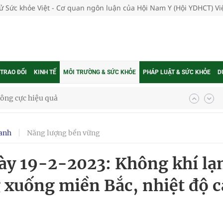
tử Sức khỏe Việt - Cơ quan ngôn luận của Hội Nam Y (Hội YDHCT) V
 TRAO ĐỔI
KINH TẾ
MÔI TRƯỜNG & SỨC KHỎE
PHÁP LUẬT & SỨC KHỎE
D
 chuyên gia
anh
Năng lượng bền vững
nghiệm thực tế
ngày 19-2-2023: Không khí lạ
g xuống miền Bắc, nhiệt độ c
ngừa ung thư
 Máu Của Các Loài Nhân Sâm (Panax Spp.): Tổng