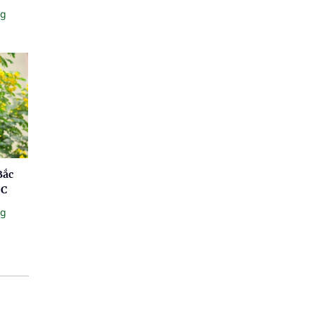
ng
Bắc
 C
ng