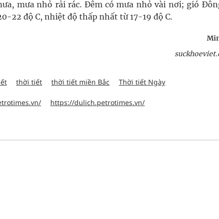
ưa, mưa nhỏ rải rác. Đêm có mưa nhỏ vài nơi; gió Đôn
 20-22 độ C, nhiệt độ thấp nhất từ 17-19 độ C.
Min
suckhoeviet.
iết
thời tiết
thời tiết miền Bắc
Thời tiết Ngày
etrotimes.vn/
https://dulich.petrotimes.vn/