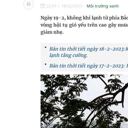
Quan Bằng Chứng Dược Lý Và Cơ Chế Phân Tử
22:47
|
18/02/2023
Môi trường xanh
Xây dựng bản đồ mạng lưới cấp cứu ngoại viện t
Ngày 19-2, không khí lạnh từ phía Bắc
vùng hội tụ gió yếu trên cao gây mưa
"Nền kinh tế bạc" có thể trở thành động lực tăn
giảm nhẹ.
Đắk Lắk: Đẩy nhanh tiến độ khám sức khỏe định 
Bản tin thời tiết ngày 18-2-2023
Tổng hợp những cách trị thâm body nách, bẹn, m
lạnh tăng cường.
Bản tin thời tiết ngày 17-2-2023: 