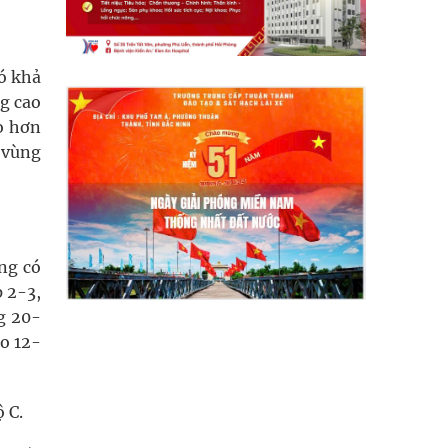
ó khả
ng cao
o hơn
, vùng
ng có
 2-3,
ng 20-
ao 12-
 C.