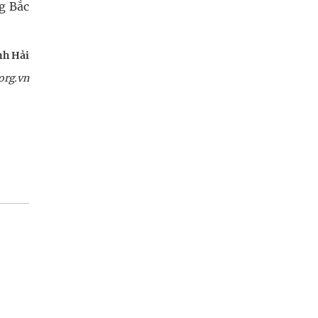
g Bắc
h Hải
org.vn