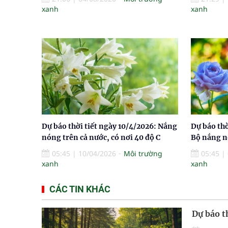
xanh
xanh
Dự báo thời tiết ngày 10/4/2026: Nắng
Dự báo thờ
nóng trên cả nước, có nơi 40 độ C
Bộ nắng n
05:45
|
10/04/2026
Môi trường
05:45
|
xanh
xanh
CÁC TIN KHÁC
Dự báo t