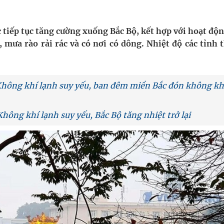
oàn quốc
 tiếp tục tăng cường xuống Bắc Bộ, kết hợp với hoạt độ
, mưa rào rải rác và có nơi có dông. Nhiệt độ các tỉnh 
g trưởng mới của Việt Nam
kỳ, khám sàng lọc cho người dân
:Không khí lạnh suy yếu, ban đêm miền Bắc đón không kh
ông cực hiệu quả
Không khí lạnh suy yếu, Bắc Bộ tăng nhiệt trở lại