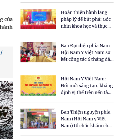
Hoàn thiện hành lang
ng của
pháp lý để bứt phá: Góc
nhìn khoa học và thực
thành
tiễn tại Tọa đàm " Đề
xuất một số nội dung
Ban Đại diện phía Nam
cho Luật Y dược cổ
Hội Nam Y Việt Nam sơ
í
truyền Việt Nam"
kết công tác 6 tháng đầu
năm 2026
Hội Nam Y Việt Nam:
Đổi mới sáng tạo, khẳng
định vị thế trên nền tảng
y học cổ truyền và khoa
học hiện đại
Ban Thiện nguyện phía
Nam (Hội Nam y Việt
Nam) tổ chức khám chữa
bệnh y học cổ truyền và