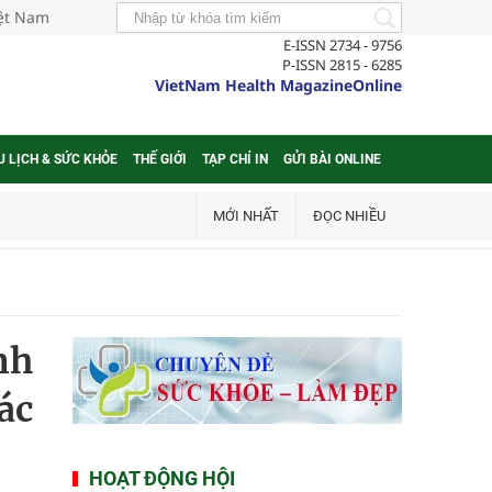
iệt Nam
E-ISSN 2734 - 9756
P-ISSN 2815 - 6285
VietNam Health MagazineOnline
U LỊCH & SỨC KHỎE
THẾ GIỚI
TẠP CHÍ IN
GỬI BÀI ONLINE
MỚI NHẤT
ĐỌC NHIỀU
nh
ác
HOẠT ĐỘNG HỘI