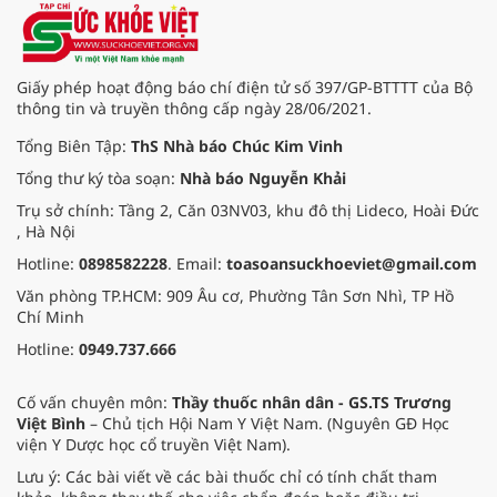
Giấy phép hoạt động báo chí điện tử số 397/GP-BTTTT của Bộ
thông tin và truyền thông cấp ngày 28/06/2021.
Tổng Biên Tập:
ThS Nhà báo Chúc Kim Vinh
Tổng thư ký tòa soạn:
Nhà báo Nguyễn Khải
Trụ sở chính: Tầng 2, Căn 03NV03, khu đô thị Lideco, Hoài Đức
, Hà Nội
Hotline:
0898582228
. Email:
toasoansuckhoeviet@gmail.com
Văn phòng TP.HCM: 909 Âu cơ, Phường Tân Sơn Nhì, TP Hồ
Chí Minh
Hotline:
0949.737.666
Cố vấn chuyên môn:
Thầy thuốc nhân dân - GS.TS Trương
Việt Bình
– Chủ tịch Hội Nam Y Việt Nam. (Nguyên GĐ Học
viện Y Dược học cổ truyền Việt Nam).
Lưu ý: Các bài viết về các bài thuốc chỉ có tính chất tham