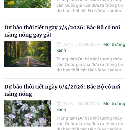
văn Quốc gia vừa đưa ra thông tin
dự báo thời tiết Hà Nội và các khu
vực khác trên cả nước ngày
8/4/2026.
Dự báo thời tiết ngày 7/4/2026: Bắc Bộ có nơi
nắng nóng gay gắt
05:45
|
07/04/2026
Môi trường
xanh
Trung tâm Dự báo khí tượng thủy
văn Quốc gia vừa đưa ra thông tin
dự báo thời tiết Hà Nội và các khu
vực khác trên cả nước ngày
7/4/2026.
Dự báo thời tiết ngày 6/4/2026: Bắc Bộ có nơi
nắng nóng
05:45
|
06/04/2026
Môi trường
xanh
Trung tâm Dự báo khí tượng thủy
văn Quốc gia vừa đưa ra thông tin
dự báo thời tiết Hà Nội và các khu