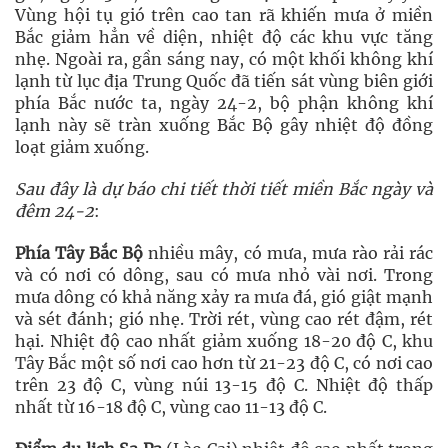
Vùng hội tụ gió trên cao tan rã khiến mưa ở miền
Bắc giảm hẳn về diện, nhiệt độ các khu vực tăng
nhẹ. Ngoài ra, gần sáng nay, có một khối không khí
lạnh từ lục địa Trung Quốc đã tiến sát vùng biên giới
phía Bắc nước ta, ngày 24-2, bộ phận không khí
lạnh này sẽ tràn xuống Bắc Bộ gây nhiệt độ đồng
loạt giảm xuống.
Sau đây là dự báo chi tiết thời tiết miền Bắc ngày và
đêm 24-2
:
Phía Tây Bắc Bộ
nhiều mây, có mưa, mưa rào rải rác
và có nơi có dông, sau có mưa nhỏ vài nơi. Trong
mưa dông có khả năng xảy ra mưa đá, gió giật mạnh
và sét đánh; gió nhẹ. Trời rét, vùng cao rét đậm, rét
hại. Nhiệt độ cao nhất giảm xuống 18-20 độ C, khu
Tây Bắc một số nơi cao hơn từ 21-23 độ C, có nơi cao
trên 23 độ C, vùng núi 13-15 độ C. Nhiệt độ thấp
nhất từ 16-18 độ C, vùng cao 11-13 độ C.