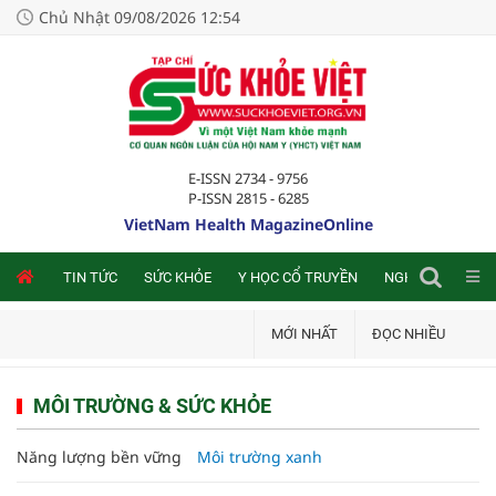
Chủ Nhật 09/08/2026 12:54
E-ISSN 2734 - 9756
P-ISSN 2815 - 6285
VietNam Health MagazineOnline
NLINE
TIN TỨC
SỨC KHỎE
Y HỌC CỔ TRUYỀN
NGHIÊN CỨU TRA
MỚI NHẤT
ĐỌC NHIỀU
MÔI TRƯỜNG & SỨC KHỎE
Năng lượng bền vững
Môi trường xanh