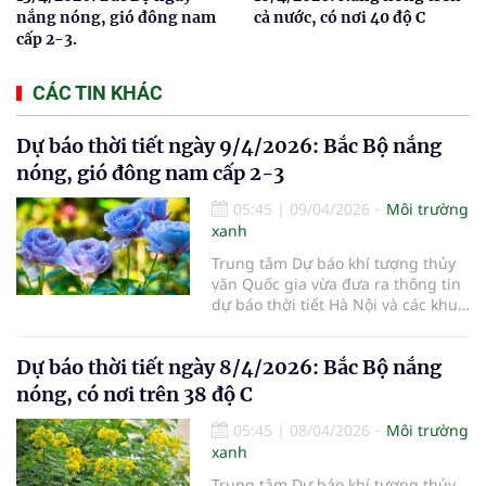
nắng nóng, gió đông nam
cả nước, có nơi 40 độ C
cấp 2-3.
CÁC TIN KHÁC
Dự báo thời tiết ngày 9/4/2026: Bắc Bộ nắng
nóng, gió đông nam cấp 2-3
05:45
|
09/04/2026
Môi trường
xanh
Trung tâm Dự báo khí tượng thủy
văn Quốc gia vừa đưa ra thông tin
dự báo thời tiết Hà Nội và các khu
vực khác trên cả nước ngày
9/4/2026.
Dự báo thời tiết ngày 8/4/2026: Bắc Bộ nắng
nóng, có nơi trên 38 độ C
05:45
|
08/04/2026
Môi trường
xanh
Trung tâm Dự báo khí tượng thủy