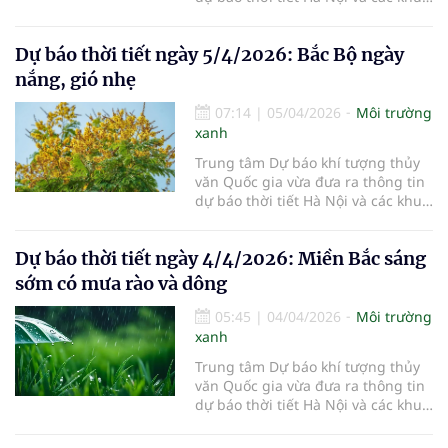
vực khác trên cả nước ngày
6/4/2026.
Dự báo thời tiết ngày 5/4/2026: Bắc Bộ ngày
nắng, gió nhẹ
07:14
|
05/04/2026
Môi trường
xanh
Trung tâm Dự báo khí tượng thủy
văn Quốc gia vừa đưa ra thông tin
dự báo thời tiết Hà Nội và các khu
vực khác trên cả nước ngày
5/4/2026.
Dự báo thời tiết ngày 4/4/2026: Miền Bắc sáng
sớm có mưa rào và dông
05:45
|
04/04/2026
Môi trường
xanh
Trung tâm Dự báo khí tượng thủy
văn Quốc gia vừa đưa ra thông tin
dự báo thời tiết Hà Nội và các khu
vực khác trên cả nước ngày
4/4/2026.