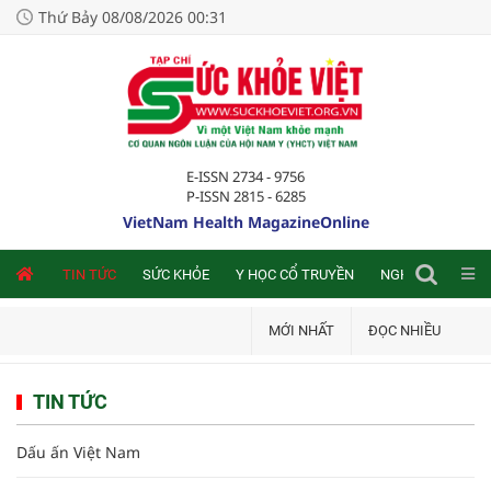
Thứ Bảy 08/08/2026 00:31
E-ISSN 2734 - 9756
P-ISSN 2815 - 6285
VietNam Health MagazineOnline
NLINE
TIN TỨC
SỨC KHỎE
Y HỌC CỔ TRUYỀN
NGHIÊN CỨU TRA
MỚI NHẤT
ĐỌC NHIỀU
TIN TỨC
Dấu ấn Việt Nam