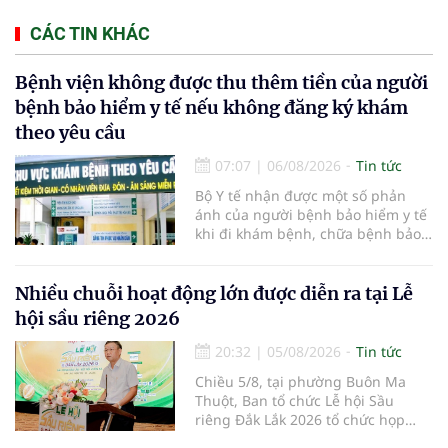
CÁC TIN KHÁC
Bệnh viện không được thu thêm tiền của người
bệnh bảo hiểm y tế nếu không đăng ký khám
theo yêu cầu
07:07
|
06/08/2026
Tin tức
Bộ Y tế nhận được một số phản
ánh của người bệnh bảo hiểm y tế
khi đi khám bệnh, chữa bệnh bảo
hiểm y tế đúng trình tự, thủ tục
quy định, không đăng ký khám
bệnh, chữa bệnh theo yêu cầu
Nhiều chuỗi hoạt động lớn được diễn ra tại Lễ
nhưng vẫn phải nộp thêm các chi
hội sầu riêng 2026
phí khám bệnh, chữa bệnh ngoài
phần cùng chi trả.
20:32
|
05/08/2026
Tin tức
Chiều 5/8, tại phường Buôn Ma
Thuột, Ban tổ chức Lễ hội Sầu
riêng Đắk Lắk 2026 tổ chức họp
báo thông tin về các hoạt động của