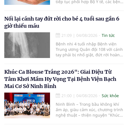
tiếp tục phối hợp Bộ Y tế, các bệnh
viện và các cơ quan liên quan để
mở rộng mạng lưới điều phối, tăng
cường truyền thông, hoàn thiện
Nối lại cánh tay đứt rời cho bé 4 tuổi sau gần 6
quy trình chuyên môn và hệ thống
giờ thiếu máu
pháp luật để thúc đẩy lĩnh vực
hiến và ghép mô tạng.
21:09
|
04/08/2026
Tin tức
Bệnh nhi 4 tuổi nhập Bệnh viện
Trung ương Quân đội 108 với cánh
tay phải bị nhổ giật, đứt rời hoàn
toàn do tai nạn giao thông. Dù
mạch máu, thần kinh bị tổn
thương nặng và thời gian thiếu
Khúc Ca Blouse Trắng 2026": Giai Điệu Từ
máu kéo dài, các bác sĩ đã tái lập
Tâm Khơi Mầm Hy Vọng Tại Bệnh Viện Bạch
tuần hoàn thành công sau ca vi
Mai Cơ Sở Ninh Bình
phẫu kéo dài 3 giờ.
21:00
|
04/08/2026
Sức khỏe
Ninh Bình – Trong bầu không khí
ấm áp, giàu cảm xúc, chương trình
nghệ thuật – thiện nguyện "Khúc
ca Blouse trắng" đã chính thức
khởi động hành trình năm 2026 với