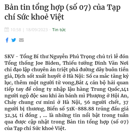
Bản tin tổng hợp (số 07) của Tạp
chí Sức khoẻ Việt
10:58
|
18/09/2023
Tin tức
SKV - Tổng Bí thư Nguyễn Phú Trọng chủ trì lễ đón
Tổng thống Joe Biden, Thiếu tướng Đinh Văn Nơi
chỉ đạo lập chuyên án triệt phá đường dây buôn tiền
giả, Dịch sốt xuất huyết ở Hà Nội: Số ca mắc tăng kỷ
lục, thêm một người tử vong,Bắt 4 cán bộ hải quan
tiếp tay để công ty nhập lậu hàng Trung Quốc,141
người ngộ độc sau khi ăn bánh mì Phượng ở Hội An,
Cháy chung cư mini ở Hà Nội, 56 người chết, 37
người bị thương, Biển số 51K-888.88 trúng đấu giá
32,34 tỉ đồng , … là những tin nổi bật trong tuần
qua được cập nhật trong Bản tin tổng hợp (số 07)
của Tạp chí Sức khoẻ Việt.