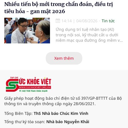
điểm dừng chân đầu tiên tại Bệnh
Nhiều tiến bộ mới trong chẩn đoán, điều trị
viện Bạch Mai cơ sở Ninh Bình.
tiêu hóa - gan mật 2026
14:14
|
04/08/2026
Tin tức
Ứng dụng trí tuệ nhân tạo (AI)
trong nội soi, kỹ thuật cắt u dưới
niêm mạc qua đường ống mềm và
các tiến bộ mới hướng tới "chữa
khỏi chức năng" bệnh viêm gan B
là những nội dung trọng tâm được
Xem thêm
báo cáo tại Hội thảo khoa học cập
nhật chẩn đoán và điều trị bệnh lý
tiêu hóa - gan mật vừa diễn ra
ngày 1/8 tại Bệnh viện Đại học
quốc tế Hồng Bàng.
Giấy phép hoạt động báo chí điện tử số 397/GP-BTTTT của Bộ
thông tin và truyền thông cấp ngày 28/06/2021.
Tổng Biên Tập:
ThS Nhà báo Chúc Kim Vinh
Tổng thư ký tòa soạn:
Nhà báo Nguyễn Khải