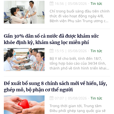
đường bay nội địa và quốc tế.
16:56
|
05/08/2026
Tin tức
Chỉ trong buổi sáng đầu tiên chính
thức đi vào hoạt động ngày 4/8,
Bệnh viện Phụ sản Trung ương cơ
sở 2 đã tiếp đón hơn 500 lượt
người đến khám, điều trị và đón
em bé đầu tiên chào đời.
Gần 30% dân số cả nước đã được khám sức
khỏe định kỳ, khám sàng lọc miễn phí
15:15
|
05/08/2026
Tin tức
Bộ Y tế cho biết, tính đến 18/7,
tổng hợp báo cáo của 34/34 tỉnh,
thành phố về tình hình triển khai
khám sức khỏe định kỳ, khám sàng
lọc miễn phí cho người dân, ghi
nhận 32.286.360 người, chiếm gần
Đề xuất bổ sung 8 chính sách mới về hiến, lấy,
30% dân số cả nước đã được khám
ghép mô, bộ phận cơ thể người
sức khỏe định kỳ năm nay.
07:07
|
05/08/2026
Tin tức
Trong thời gian tới, Trung tâm
Điều phối ghép tạng quốc gia sẽ