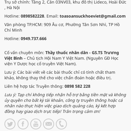
Trụ sở chính: Tầng 2, Căn 03NV03, khu đô thị Lideco, Hoài Đức
, Hà Nội
Hotline:
0898582228
. Email:
toasoansuckhoeviet@gmail.com
Văn phòng TP.HCM: 909 Âu cơ, Phường Tân Sơn Nhì, TP Hồ
Chí Minh
Hotline:
0949.737.666
Cố vấn chuyên môn:
Thầy thuốc nhân dân - GS.TS Trương
Việt Bình
– Chủ tịch Hội Nam Y Việt Nam. (Nguyên GĐ Học
viện Y Dược học cổ truyền Việt Nam).
Lưu ý: Các bài viết về các bài thuốc chỉ có tính chất tham
khảo, không thay thế cho việc chẩn đoán hoặc điều trị.
Liên hệ hợp tác Truyền thông:
0898 582 228
Lưu ý: Tạp chí không tiếp nhận hỗ trợ bằng tiền mặt và không
ủy quyền cho bất kỳ tài khoản, công ty truyền thông hoặc cá
nhân nào thực hiện việc giao dịch quảng cáo, ký kết hợp
đồng hay giao dịch trực tiếp! Trân trọng cảm ơn!