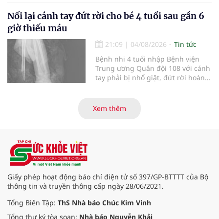
mở rộng mạng lưới điều phối, tăng
cường truyền thông, hoàn thiện
Nối lại cánh tay đứt rời cho bé 4 tuổi sau gần 6
quy trình chuyên môn và hệ thống
giờ thiếu máu
pháp luật để thúc đẩy lĩnh vực
hiến và ghép mô tạng.
21:09
|
04/08/2026
Tin tức
Bệnh nhi 4 tuổi nhập Bệnh viện
Trung ương Quân đội 108 với cánh
tay phải bị nhổ giật, đứt rời hoàn
toàn do tai nạn giao thông. Dù
mạch máu, thần kinh bị tổn
thương nặng và thời gian thiếu
Xem thêm
máu kéo dài, các bác sĩ đã tái lập
tuần hoàn thành công sau ca vi
phẫu kéo dài 3 giờ.
Giấy phép hoạt động báo chí điện tử số 397/GP-BTTTT của Bộ
thông tin và truyền thông cấp ngày 28/06/2021.
Tổng Biên Tập:
ThS Nhà báo Chúc Kim Vinh
Tổng thư ký tòa soạn:
Nhà báo Nguyễn Khải