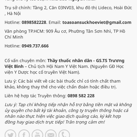
Trụ sở chính: Tầng 2, Căn 03NV03, khu đô thị Lideco, Hoài Đức
, Hà Nội
Hotline:
0898582228
. Email:
toasoansuckhoeviet@gmail.com
Văn phòng TP.HCM: 909 Âu cơ, Phường Tân Sơn Nhì, TP Hồ
Chí Minh
Hotline:
0949.737.666
Cố vấn chuyên môn:
Thầy thuốc nhân dân - GS.TS Trương
Việt Bình
– Chủ tịch Hội Nam Y Việt Nam. (Nguyên GĐ Học
viện Y Dược học cổ truyền Việt Nam).
Lưu ý: Các bài viết về các bài thuốc chỉ có tính chất tham
khảo, không thay thế cho việc chẩn đoán hoặc điều trị.
Liên hệ hợp tác Truyền thông:
0898 582 228
Lưu ý: Tạp chí không tiếp nhận hỗ trợ bằng tiền mặt và không
ủy quyền cho bất kỳ tài khoản, công ty truyền thông hoặc cá
nhân nào thực hiện việc giao dịch quảng cáo, ký kết hợp
đồng hay giao dịch trực tiếp! Trân trọng cảm ơn!