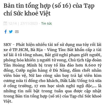
Bản tin tổng hợp (số 16) của Tạp
chí Sức khoẻ Việt
12:14
|
27/11/2023
Tin tức
SKV - Phát hiện nhiều tài xế sử dụng ma túy rồi lái
xe ở TP.HCM, Bà Rịa - Vũng Tàu: Bắt khẩn cấp 2 tài
xế lái ô tô tông nhau, Bắt giữ nghi phạm giết người,
phóng hỏa khiến 3 người tử vong, Chủ tịch tập đoàn
Tân Hoàng Minh bị truy tố lừa đảo hơn 8.600 tỷ
đồng, Cướp ngân hàng ở Đà Nẵng, đâm chết nhân
viên bảo vệ, Nữ lao công sân bay trả lại viên kim
cương nửa tỉ đồng cho khách, Đắk Lắk: Uống trà sữa
ở cổng trường, 17 em học sinh nghi ngộ độc,… là
những tin nổi bật trong tuần qua được cập nhật
trong Bản tin tổng hợp (số 16) của Tạp chí Sức khoẻ
Việt.