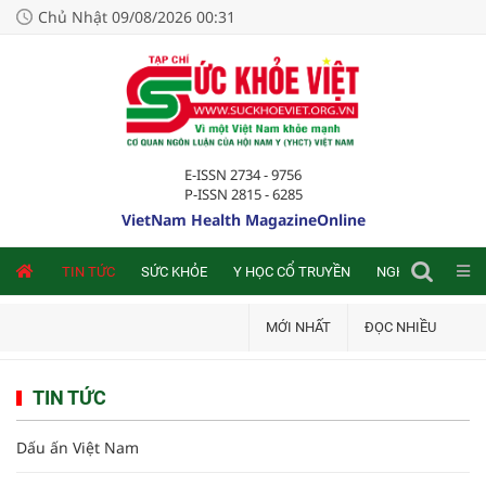
Chủ Nhật 09/08/2026 00:31
E-ISSN 2734 - 9756
P-ISSN 2815 - 6285
VietNam Health MagazineOnline
NLINE
TIN TỨC
SỨC KHỎE
Y HỌC CỔ TRUYỀN
NGHIÊN CỨU TRA
MỚI NHẤT
ĐỌC NHIỀU
TIN TỨC
Dấu ấn Việt Nam