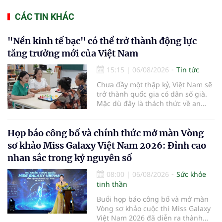
CÁC TIN KHÁC
"Nền kinh tế bạc" có thể trở thành động lực
tăng trưởng mới của Việt Nam
15:15
|
06/08/2026
Tin tức
Chưa đầy một thập kỷ, Việt Nam sẽ
trở thành quốc gia có dân số già.
Mặc dù đây là thách thức về an
sinh xã hội, tuy nhiên cũng mở ra
"nền kinh tế bạc", lĩnh vực dự báo
có giá trị hàng tỷ USD.
Họp báo công bố và chính thức mở màn Vòng
sơ khảo Miss Galaxy Việt Nam 2026: Đỉnh cao
nhan sắc trong kỷ nguyên số
08:00
|
06/08/2026
Sức khỏe
tinh thần
Buổi họp báo công bố và mở màn
Vòng sơ khảo cuộc thi Miss Galaxy
Việt Nam 2026 đã diễn ra thành