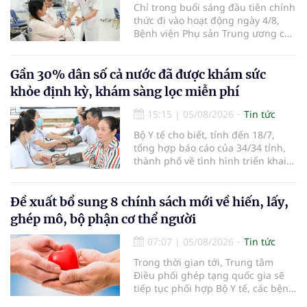
Chỉ trong buổi sáng đầu tiên chính
thức đi vào hoạt động ngày 4/8,
Bệnh viện Phụ sản Trung ương cơ
sở 2 đã tiếp đón hơn 500 lượt
người đến khám, điều trị và đón
em bé đầu tiên chào đời.
Gần 30% dân số cả nước đã được khám sức
khỏe định kỳ, khám sàng lọc miễn phí
15:15
|
05/08/2026
Tin tức
Bộ Y tế cho biết, tính đến 18/7,
tổng hợp báo cáo của 34/34 tỉnh,
thành phố về tình hình triển khai
khám sức khỏe định kỳ, khám sàng
lọc miễn phí cho người dân, ghi
nhận 32.286.360 người, chiếm gần
Đề xuất bổ sung 8 chính sách mới về hiến, lấy,
30% dân số cả nước đã được khám
ghép mô, bộ phận cơ thể người
sức khỏe định kỳ năm nay.
07:07
|
05/08/2026
Tin tức
Trong thời gian tới, Trung tâm
Điều phối ghép tạng quốc gia sẽ
tiếp tục phối hợp Bộ Y tế, các bệnh
viện và các cơ quan liên quan để