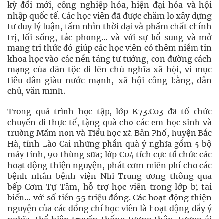
kỳ đổi mới, công nghiệp hóa, hiện đại hóa và hội
nhập quốc tế. Các học viên đã được chăm lo xây dựng
tư duy lý luận, tầm nhìn thời đại và phẩm chất chính
trị, lối sống, tác phong… và với sự bổ sung và mở
mang tri thức đó giúp các học viên có thêm niềm tin
khoa học vào các nền tảng tư tưởng, con đường cách
mạng của dân tộc đi lên chủ nghĩa xã hội, vì mục
tiêu dân giàu nước mạnh, xã hội công bằng, dân
chủ, văn minh.
Trong quá trình học tập, lớp K73.C03 đã tổ chức
chuyến đi thực tế, tặng quà cho các em học sinh và
trường Mầm non và Tiểu học xã Bản Phố, huyện Bắc
Hà, tỉnh Lào Cai những phần quà ý nghĩa gồm 5 bộ
máy tính, 90 thùng sữa; lớp C04 tích cực tổ chức các
hoạt động thiện nguyện, phát cơm miễn phí cho các
bệnh nhân bệnh viện Nhi Trung ương thông qua
bếp Cơm Tự Tâm, hỗ trợ học viên trong lớp bị tai
biến… với số tiền 55 triệu đồng. Các hoạt động thiện
nguyện của các đồng chí học viên là hoạt động đầy ý