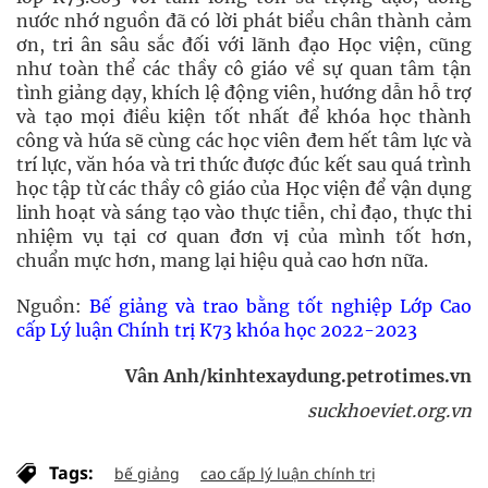
nước nhớ nguồn đã có lời phát biểu chân thành cảm
ơn, tri ân sâu sắc đối với lãnh đạo Học viện, cũng
như toàn thể các thầy cô giáo về sự quan tâm tận
tình giảng dạy, khích lệ động viên, hướng dẫn hỗ trợ
và tạo mọi điều kiện tốt nhất để khóa học thành
công và hứa sẽ cùng các học viên đem hết tâm lực và
trí lực, văn hóa và tri thức được đúc kết sau quá trình
học tập từ các thầy cô giáo của Học viện để vận dụng
linh hoạt và sáng tạo vào thực tiễn, chỉ đạo, thực thi
nhiệm vụ tại cơ quan đơn vị của mình tốt hơn,
chuẩn mực hơn, mang lại hiệu quả cao hơn nữa.
Nguồn:
Bế giảng và trao bằng tốt nghiệp Lớp Cao
cấp Lý luận Chính trị K73 khóa học 2022-2023
Vân Anh/kinhtexaydung.petrotimes.vn
suckhoeviet.org.vn
Tags:
bế giảng
cao cấp lý luận chính trị