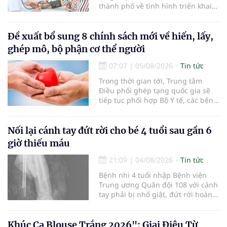
thành phố về tình hình triển khai
khám sức khỏe định kỳ, khám sàng
lọc miễn phí cho người dân, ghi
nhận 32.286.360 người, chiếm gần
Đề xuất bổ sung 8 chính sách mới về hiến, lấy,
30% dân số cả nước đã được khám
ghép mô, bộ phận cơ thể người
sức khỏe định kỳ năm nay.
07:07
|
05/08/2026
Tin tức
Trong thời gian tới, Trung tâm
Điều phối ghép tạng quốc gia sẽ
tiếp tục phối hợp Bộ Y tế, các bệnh
viện và các cơ quan liên quan để
mở rộng mạng lưới điều phối, tăng
cường truyền thông, hoàn thiện
Nối lại cánh tay đứt rời cho bé 4 tuổi sau gần 6
quy trình chuyên môn và hệ thống
giờ thiếu máu
pháp luật để thúc đẩy lĩnh vực
hiến và ghép mô tạng.
21:09
|
04/08/2026
Tin tức
Bệnh nhi 4 tuổi nhập Bệnh viện
Trung ương Quân đội 108 với cánh
tay phải bị nhổ giật, đứt rời hoàn
toàn do tai nạn giao thông. Dù
mạch máu, thần kinh bị tổn
thương nặng và thời gian thiếu
Khúc Ca Blouse Trắng 2026": Giai Điệu Từ