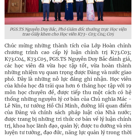
PGS.TS Nguyễn Duy Bắc, Phó Giám đốc thường trực Học viện
trao Giấy khen cho Học viên K73- C03; C04; C05
Chúc mừng những thành tích của Lớp Hoàn chỉnh
chương trình cao cấp lý luận chính trị K73.C03;
K73.C04, K73.C05, PGS.TS Nguyễn Duy Bắc đánh giá,
các học viên đã vừa học tập tốt, vừa hoàn thành
những nhiệm vụ quan trọng được Đảng và nước giao
phó. Đây là những nỗ lực đáng ghi nhận. Học viên
của khóa học đã trải qua hơn 6 tháng học tập với 19
môn học chuyên đề, được tiếp thu một cách có hệ
thống những nguyên lý cơ bản của Chủ nghĩa Mác -
Lê Nin, tư tưởng Hồ Chí Minh, đường lối quan điểm
của Đảng và chính sách pháp luật của Nhà nước;
được trang bị những tri thức cơ bản về lý luận chính
trị, khoa học lãnh đạo, quản lý; được tu dưỡng và rèn
luyện tư tưởng, đạo đức, năng lực quản lý trong thời