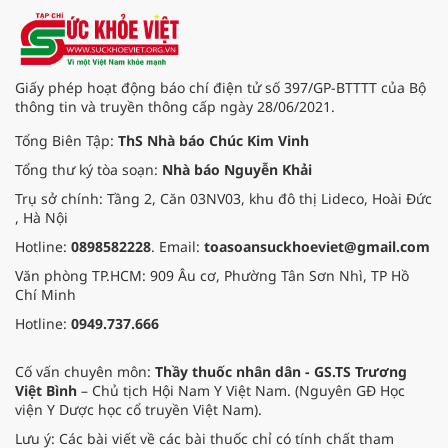
ngày 1/8 tại Bệnh viện Đại học
quốc tế Hồng Bàng.
Giấy phép hoạt động báo chí điện tử số 397/GP-BTTTT của Bộ
thông tin và truyền thông cấp ngày 28/06/2021.
Tổng Biên Tập:
ThS Nhà báo Chúc Kim Vinh
Tổng thư ký tòa soạn:
Nhà báo Nguyễn Khải
Trụ sở chính: Tầng 2, Căn 03NV03, khu đô thị Lideco, Hoài Đức
, Hà Nội
Hotline:
0898582228
. Email:
toasoansuckhoeviet@gmail.com
Văn phòng TP.HCM: 909 Âu cơ, Phường Tân Sơn Nhì, TP Hồ
Chí Minh
Hotline:
0949.737.666
Cố vấn chuyên môn:
Thầy thuốc nhân dân - GS.TS Trương
Việt Bình
– Chủ tịch Hội Nam Y Việt Nam. (Nguyên GĐ Học
viện Y Dược học cổ truyền Việt Nam).
Lưu ý: Các bài viết về các bài thuốc chỉ có tính chất tham