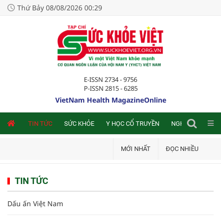
Thứ Bảy 08/08/2026 00:29
E-ISSN 2734 - 9756
P-ISSN 2815 - 6285
VietNam Health MagazineOnline
NLINE
TIN TỨC
SỨC KHỎE
Y HỌC CỔ TRUYỀN
NGHIÊN CỨU TRA
MỚI NHẤT
ĐỌC NHIỀU
TIN TỨC
Dấu ấn Việt Nam