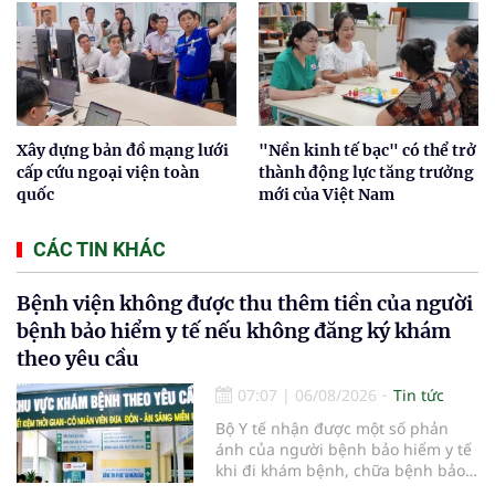
Xây dựng bản đồ mạng lưới
"Nền kinh tế bạc" có thể trở
cấp cứu ngoại viện toàn
thành động lực tăng trưởng
quốc
mới của Việt Nam
CÁC TIN KHÁC
Bệnh viện không được thu thêm tiền của người
bệnh bảo hiểm y tế nếu không đăng ký khám
theo yêu cầu
07:07
|
06/08/2026
Tin tức
Bộ Y tế nhận được một số phản
ánh của người bệnh bảo hiểm y tế
khi đi khám bệnh, chữa bệnh bảo
hiểm y tế đúng trình tự, thủ tục