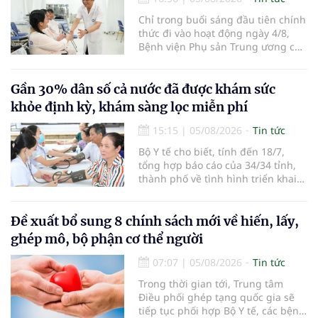
Chỉ trong buổi sáng đầu tiên chính
thức đi vào hoạt động ngày 4/8,
Bệnh viện Phụ sản Trung ương cơ
sở 2 đã tiếp đón hơn 500 lượt
người đến khám, điều trị và đón
em bé đầu tiên chào đời.
Gần 30% dân số cả nước đã được khám sức
khỏe định kỳ, khám sàng lọc miễn phí
15:15
|
05/08/2026
Tin tức
Bộ Y tế cho biết, tính đến 18/7,
tổng hợp báo cáo của 34/34 tỉnh,
thành phố về tình hình triển khai
khám sức khỏe định kỳ, khám sàng
lọc miễn phí cho người dân, ghi
nhận 32.286.360 người, chiếm gần
Đề xuất bổ sung 8 chính sách mới về hiến, lấy,
30% dân số cả nước đã được khám
ghép mô, bộ phận cơ thể người
sức khỏe định kỳ năm nay.
07:07
|
05/08/2026
Tin tức
Trong thời gian tới, Trung tâm
Điều phối ghép tạng quốc gia sẽ
tiếp tục phối hợp Bộ Y tế, các bệnh