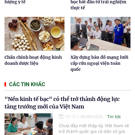
lượng y tế
học bắt đầu từ trải nghiệm
thực tế
Chấn chỉnh hoạt động kinh
Xây dựng bản đồ mạng lưới
doanh dược liệu
cấp cứu ngoại viện toàn
quốc
CÁC TIN KHÁC
"Nền kinh tế bạc" có thể trở thành động lực
tăng trưởng mới của Việt Nam
15:15
|
06/08/2026
Tin tức
Chưa đầy một thập kỷ, Việt Nam sẽ
trở thành quốc gia có dân số già.