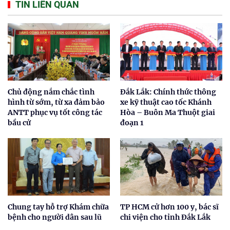
TIN LIÊN QUAN
Chủ động nắm chắc tình
Đắk Lắk: Chính thức thông
hình từ sớm, từ xa đảm bảo
xe kỹ thuật cao tốc Khánh
ANTT phục vụ tốt công tác
Hòa – Buôn Ma Thuột giai
bầu cử
đoạn 1
Chung tay hỗ trợ Khám chữa
TP HCM cử hơn 100 y, bác sĩ
bệnh cho người dân sau lũ
chi viện cho tỉnh Đắk Lắk