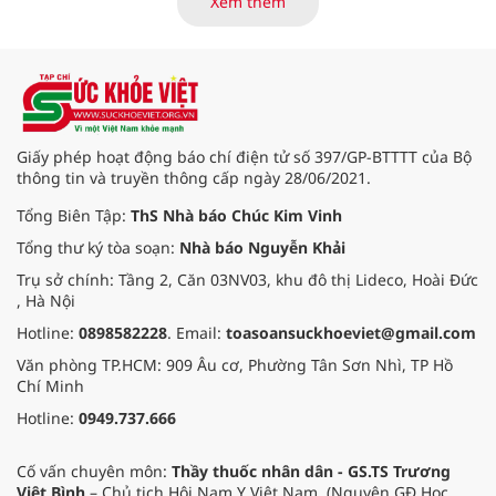
Xem thêm
viện Bạch Mai cơ sở Ninh Bình.
Giấy phép hoạt động báo chí điện tử số 397/GP-BTTTT của Bộ
thông tin và truyền thông cấp ngày 28/06/2021.
Tổng Biên Tập:
ThS Nhà báo Chúc Kim Vinh
Tổng thư ký tòa soạn:
Nhà báo Nguyễn Khải
Trụ sở chính: Tầng 2, Căn 03NV03, khu đô thị Lideco, Hoài Đức
, Hà Nội
Hotline:
0898582228
. Email:
toasoansuckhoeviet@gmail.com
Văn phòng TP.HCM: 909 Âu cơ, Phường Tân Sơn Nhì, TP Hồ
Chí Minh
Hotline:
0949.737.666
Cố vấn chuyên môn:
Thầy thuốc nhân dân - GS.TS Trương
Việt Bình
– Chủ tịch Hội Nam Y Việt Nam. (Nguyên GĐ Học