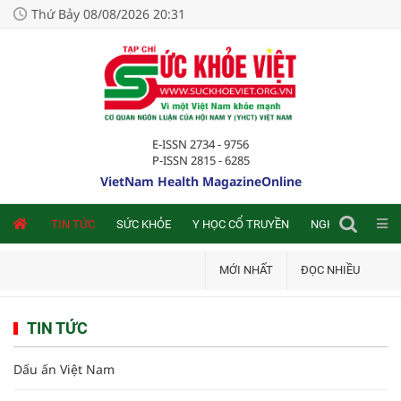
Thứ Bảy 08/08/2026 20:31
E-ISSN 2734 - 9756
P-ISSN 2815 - 6285
VietNam Health MagazineOnline
NLINE
TIN TỨC
SỨC KHỎE
Y HỌC CỔ TRUYỀN
NGHIÊN CỨU TRA
MỚI NHẤT
ĐỌC NHIỀU
TIN TỨC
Dấu ấn Việt Nam