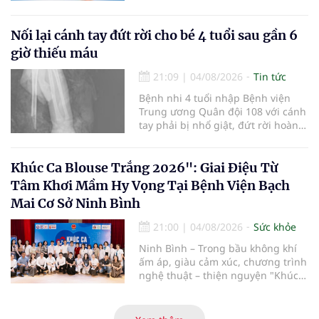
viện và các cơ quan liên quan để
mở rộng mạng lưới điều phối, tăng
cường truyền thông, hoàn thiện
Nối lại cánh tay đứt rời cho bé 4 tuổi sau gần 6
quy trình chuyên môn và hệ thống
giờ thiếu máu
pháp luật để thúc đẩy lĩnh vực
hiến và ghép mô tạng.
21:09
|
04/08/2026
Tin tức
Bệnh nhi 4 tuổi nhập Bệnh viện
Trung ương Quân đội 108 với cánh
tay phải bị nhổ giật, đứt rời hoàn
toàn do tai nạn giao thông. Dù
mạch máu, thần kinh bị tổn
thương nặng và thời gian thiếu
Khúc Ca Blouse Trắng 2026": Giai Điệu Từ
máu kéo dài, các bác sĩ đã tái lập
Tâm Khơi Mầm Hy Vọng Tại Bệnh Viện Bạch
tuần hoàn thành công sau ca vi
Mai Cơ Sở Ninh Bình
phẫu kéo dài 3 giờ.
21:00
|
04/08/2026
Sức khỏe
Ninh Bình – Trong bầu không khí
ấm áp, giàu cảm xúc, chương trình
nghệ thuật – thiện nguyện "Khúc
ca Blouse trắng" đã chính thức
khởi động hành trình năm 2026 với
điểm dừng chân đầu tiên tại Bệnh