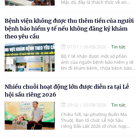
Mặc dù đây là thách thức về an
sinh xã hội, tuy nhiên cũng mở ra
"nền kinh tế bạc", lĩnh vực dự báo
có giá trị hàng tỷ USD.
Bệnh viện không được thu thêm tiền của người
bệnh bảo hiểm y tế nếu không đăng ký khám
theo yêu cầu
07:07
|
06/08/2026
Tin tức
Bộ Y tế nhận được một số phản
ánh của người bệnh bảo hiểm y tế
khi đi khám bệnh, chữa bệnh bảo
hiểm y tế đúng trình tự, thủ tục
quy định, không đăng ký khám
bệnh, chữa bệnh theo yêu cầu
Nhiều chuỗi hoạt động lớn được diễn ra tại Lễ
nhưng vẫn phải nộp thêm các chi
hội sầu riêng 2026
phí khám bệnh, chữa bệnh ngoài
phần cùng chi trả.
20:32
|
05/08/2026
Tin tức
Chiều 5/8, tại phường Buôn Ma
Thuột, Ban tổ chức Lễ hội Sầu
riêng Đắk Lắk 2026 tổ chức họp
báo thông tin về các hoạt động của
Lễ hội Sầu riêng Đắk Lắk 2026.Lễ