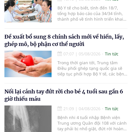
Bộ Y tế cho biết, tính đến 18/7,
tổng hợp báo cáo của 34/34 tỉnh,
thành phố về tình hình triển khai
khám sức khỏe định kỳ, khám sàng
lọc miễn phí cho người dân, ghi
nhận 32.286.360 người, chiếm gần
Đề xuất bổ sung 8 chính sách mới về hiến, lấy,
30% dân số cả nước đã được khám
ghép mô, bộ phận cơ thể người
sức khỏe định kỳ năm nay.
07:07
|
05/08/2026
Tin tức
Trong thời gian tới, Trung tâm
Điều phối ghép tạng quốc gia sẽ
tiếp tục phối hợp Bộ Y tế, các bệnh
viện và các cơ quan liên quan để
mở rộng mạng lưới điều phối, tăng
cường truyền thông, hoàn thiện
Nối lại cánh tay đứt rời cho bé 4 tuổi sau gần 6
quy trình chuyên môn và hệ thống
giờ thiếu máu
pháp luật để thúc đẩy lĩnh vực
hiến và ghép mô tạng.
21:09
|
04/08/2026
Tin tức
Bệnh nhi 4 tuổi nhập Bệnh viện
Trung ương Quân đội 108 với cánh
tay phải bị nhổ giật, đứt rời hoàn