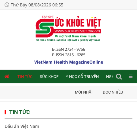
Thứ Bảy 08/08/2026 06:55
E-ISSN 2734 - 9756
P-ISSN 2815 - 6285
VietNam Health MagazineOnline
NLINE
TIN TỨC
SỨC KHỎE
Y HỌC CỔ TRUYỀN
NGHIÊN CỨU TRA
MỚI NHẤT
ĐỌC NHIỀU
TIN TỨC
Dấu ấn Việt Nam