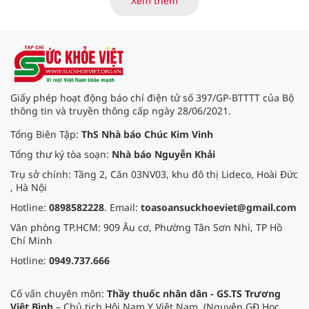
Xem thêm
báo cáo tại Hội thảo khoa học cập
nhật chẩn đoán và điều trị bệnh lý
tiêu hóa - gan mật vừa diễn ra
ngày 1/8 tại Bệnh viện Đại học
quốc tế Hồng Bàng.
Giấy phép hoạt động báo chí điện tử số 397/GP-BTTTT của Bộ
thông tin và truyền thông cấp ngày 28/06/2021.
Tổng Biên Tập:
ThS Nhà báo Chúc Kim Vinh
Tổng thư ký tòa soạn:
Nhà báo Nguyễn Khải
Trụ sở chính: Tầng 2, Căn 03NV03, khu đô thị Lideco, Hoài Đức
, Hà Nội
Hotline:
0898582228
. Email:
toasoansuckhoeviet@gmail.com
Văn phòng TP.HCM: 909 Âu cơ, Phường Tân Sơn Nhì, TP Hồ
Chí Minh
Hotline:
0949.737.666
Cố vấn chuyên môn:
Thầy thuốc nhân dân - GS.TS Trương
Việt Bình
– Chủ tịch Hội Nam Y Việt Nam. (Nguyên GĐ Học