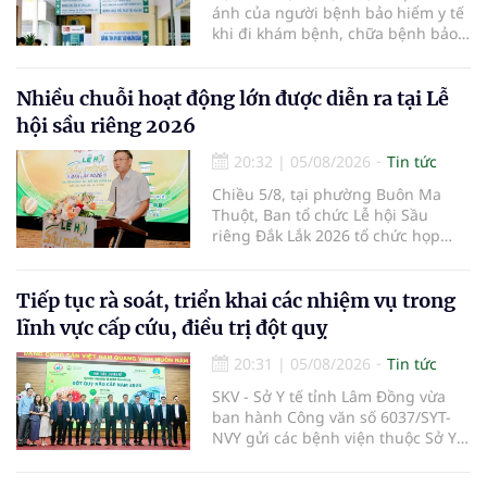
ánh của người bệnh bảo hiểm y tế
khi đi khám bệnh, chữa bệnh bảo
hiểm y tế đúng trình tự, thủ tục
quy định, không đăng ký khám
bệnh, chữa bệnh theo yêu cầu
Nhiều chuỗi hoạt động lớn được diễn ra tại Lễ
nhưng vẫn phải nộp thêm các chi
hội sầu riêng 2026
phí khám bệnh, chữa bệnh ngoài
phần cùng chi trả.
20:32
|
05/08/2026
Tin tức
Chiều 5/8, tại phường Buôn Ma
Thuột, Ban tổ chức Lễ hội Sầu
riêng Đắk Lắk 2026 tổ chức họp
báo thông tin về các hoạt động của
Lễ hội Sầu riêng Đắk Lắk 2026.Lễ
hội Sầu riêng Đắk Lắk năm 2026 có
Tiếp tục rà soát, triển khai các nhiệm vụ trong
chủ đề “Sầu riêng Đắk Lắk – Kết nối
lĩnh vực cấp cứu, điều trị đột quỵ
vươn xa”, được tổ chức từ ngày
15/8/2026 đến ngày 02/9/2026 tại
20:31
|
05/08/2026
Tin tức
phường Buôn Ma Thuột, xã Krông
SKV - Sở Y tế tỉnh Lâm Đồng vừa
Pắc, phường Tuy Hòa và một số xã
ban hành Công văn số 6037/SYT-
trồng sầu riêng trên địa bàn tỉnh.
NVY gửi các bệnh viện thuộc Sở Y
tế và các Trung tâm Y tế khu vực,
đặc khu trên địa bàn tỉnh về việc