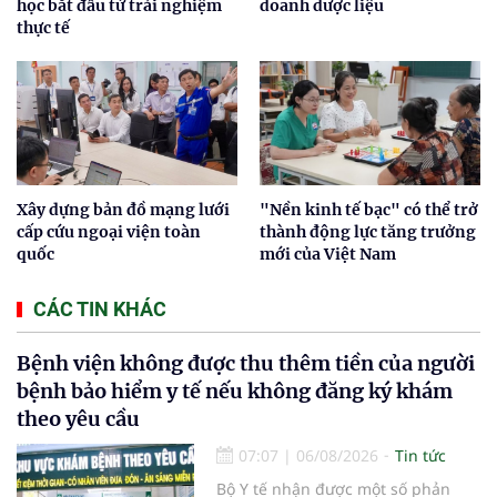
học bắt đầu từ trải nghiệm
doanh dược liệu
thực tế
Xây dựng bản đồ mạng lưới
"Nền kinh tế bạc" có thể trở
cấp cứu ngoại viện toàn
thành động lực tăng trưởng
quốc
mới của Việt Nam
CÁC TIN KHÁC
Bệnh viện không được thu thêm tiền của người
bệnh bảo hiểm y tế nếu không đăng ký khám
theo yêu cầu
07:07
|
06/08/2026
Tin tức
Bộ Y tế nhận được một số phản