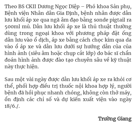
Theo BS CKII Dương Ngọc Diệp – Phó khoa Sản phụ,
Bệnh viện Nhân dân Gia Định, bệnh nhân được dẫn
lưu khối áp xe qua ngã âm đạo bằng sonde pigtail ra
500ml mủ. Dẫn lưu khối áp xe là thủ thuật thường
dùng trong ngoại khoa với phương pháp đặt ống
dẫn lưu vào ổ dịch, áp xe bằng cách chọc kim qua da
vào ổ áp xe và dẫn lưu dưới sự hướng dẫn của của
hình ảnh (siêu âm hoặc chụp cắt lớp) do bác sĩ chẩn
đoán hình ảnh được đào tạo chuyên sâu về kỹ thuật
này thực hiện.
Sau một vài ngày được dẫn lưu khối áp xe ra khỏi cơ
thể, phối hợp điều trị thuốc nội khoa hợp lý, người
bệnh đã hồi phục nhanh chóng, không còn thở máy,
ổn định các chỉ số và dự kiến xuất viện vào ngày
18/6./.
Trường Giang