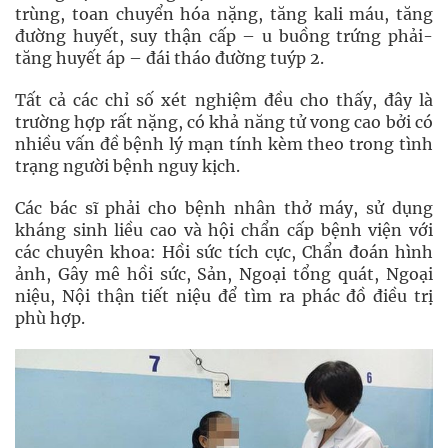
trùng, toan chuyển hóa nặng, tăng kali máu, tăng
đường huyết, suy thận cấp – u buồng trứng phải-
tăng huyết áp – đái tháo đường tuýp 2.
Tất cả các chỉ số xét nghiệm đều cho thấy, đây là
trường hợp rất nặng, có khả năng tử vong cao bởi có
nhiều vấn đề bệnh lý mạn tính kèm theo trong tình
trạng người bệnh nguy kịch.
Các bác sĩ phải cho bệnh nhân thở máy, sử dụng
kháng sinh liều cao và hội chẩn cấp bệnh viện với
các chuyên khoa: Hồi sức tích cực, Chẩn đoán hình
ảnh, Gây mê hồi sức, Sản, Ngoại tổng quát, Ngoại
niệu, Nội thận tiết niệu để tìm ra phác đồ điều trị
phù hợp.