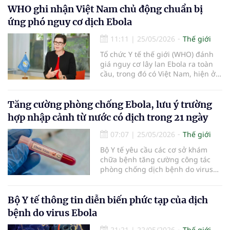
truyền qua biên giới. Hiện, bệnh
WHO ghi nhận Việt Nam chủ động chuẩn bị
chưa có vaccine hoặc phương
ứng phó nguy cơ dịch Ebola
pháp điều trị nào được phê duyệt.
11:11
|
25/05/2026
Thế giới
Tổ chức Y tế thế giới (WHO) đánh
giá nguy cơ lây lan Ebola ra toàn
cầu, trong đó có Việt Nam, hiện ở
mức thấp. WHO ghi nhận sự chủ
động của Bộ Y tế Việt Nam trong
việc tăng cường giám sát, truyền
Tăng cường phòng chống Ebola, lưu ý trường
thông nguy cơ và chuẩn bị năng
hợp nhập cảnh từ nước có dịch trong 21 ngày
lực ứng phó trước diễn biến phức
tạp của đợt bùng phát bệnh do
07:07
|
25/05/2026
Thế giới
virus Bundibugyo tại châu Phi.
Bộ Y tế yêu cầu các cơ sở khám
chữa bệnh tăng cường công tác
phòng chống dịch bệnh do virus
Ebola, đặc biệt lưu ý các trường
hợp mới đến quốc gia đã hoặc
đang có dịch bệnh này trong vòng
Bộ Y tế thông tin diễn biến phức tạp của dịch
21 ngày.
bệnh do virus Ebola
21:21
|
22/05/2026
Thế giới