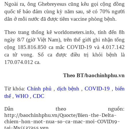
Ngoài ra, ông Ghebreyesus cũng kêu gọi cộng đồng
quốc tế bảo đảm cùng kỳ năm sau, sẽ có 70% người
dân ở mỗi nước đã được tiêm vaccine phòng bệnh.
Theo trang thống kê worldometers.info, tính đến 8h
ngày 8/7 (giờ Việt Nam), trên thế giới ghi nhận tổng
cộng 185.816.850 ca mắc COVID-19 và 4.017.142
ca tử vong. Số ca được điều trị khỏi bệnh là
170.074.012 ca.
Theo BT/baochinhphu.vn
Từ khóa:
Chính phủ
,
dịch bệnh
,
COVID-19
,
biến
thể
,
WHO
,
CDC
Dẫn theo nguồn:
http://baochinhphu.vn/Quocte/Bien-the-Delta-
chiem-hon-mot-nua-so-ca-mac-moi-COVID19-
tai-My/437355.vgp