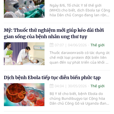
Ngày 8/6, Tổ chức Y tế thế giới
(WHO) cho biết, dịch Ebola tại Cộng
hòa Dân chủ Congo đang lan rộng
nhanh chóng, số ca mắc ngày càng
tăng, phạm vi địa lý rộng hơn và
lây truyền xuyên biên giới sang
Mỹ: Thuốc thử nghiệm mới giúp kéo dài thời
Uganda.
gian sống của bệnh nhân ung thư tụy
07:07
|
04/06/2026
Thế giới
Thuốc daraxonrasib có tác dụng ức
chế một loại protein đột biến liên
quan đến sự phát triển của khối u,
vốn xuất hiện trong hơn 90%
trường hợp ung thư tuyến tụy.
Dịch bệnh Ebola tiếp tục diễn biến phức tạp
04:04
|
30/05/2026
Thế giới
Bộ Y tế cho biết, bệnh Ebola do
chủng Bundibugyo tại Cộng hòa
Dân chủ Công Gô và Uganda đang
tiếp tục diễn biến phức tạp, số ca
mắc tăng và ghi nhận nguy cơ lây