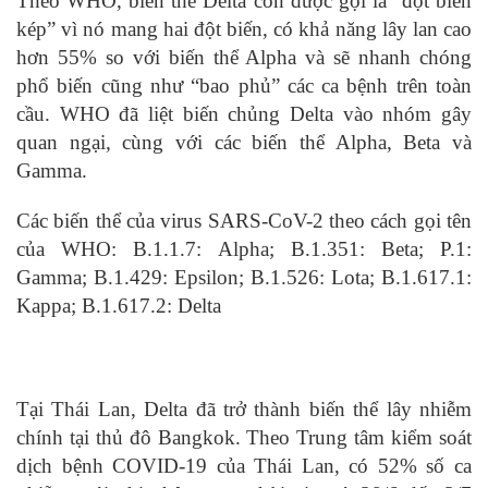
Theo WHO, biến thể Delta còn được gọi là “đột biến
kép” vì nó mang hai đột biến, có khả năng lây lan cao
hơn 55% so với biến thể Alpha và sẽ nhanh chóng
phổ biến cũng như “bao phủ” các ca bệnh trên toàn
cầu. WHO đã liệt biến chủng Delta vào nhóm gây
quan ngại, cùng với các biến thể Alpha, Beta và
Gamma.
Các biến thể của virus SARS-CoV-2 theo cách gọi tên
của WHO: B.1.1.7: Alpha; B.1.351: Beta; P.1:
Gamma; B.1.429: Epsilon; B.1.526: Lota; B.1.617.1:
Kappa; B.1.617.2: Delta
Tại Thái Lan, Delta đã trở thành biến thể lây nhiễm
chính tại thủ đô Bangkok. Theo Trung tâm kiểm soát
dịch bệnh COVID-19 của Thái Lan, có 52% số ca