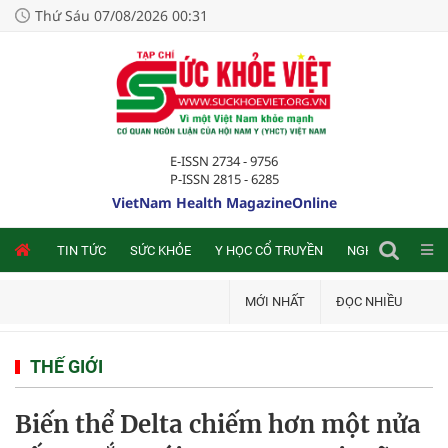
Thứ Sáu 07/08/2026 00:31
E-ISSN 2734 - 9756
P-ISSN 2815 - 6285
VietNam Health MagazineOnline
NLINE
TIN TỨC
SỨC KHỎE
Y HỌC CỔ TRUYỀN
NGHIÊN CỨU TRA
MỚI NHẤT
ĐỌC NHIỀU
THẾ GIỚI
Biến thể Delta chiếm hơn một nửa