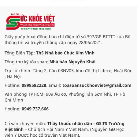
cấp thêm thông tin về khả năng lây
nhiễm của virus Hanta.
Giấy phép hoạt động báo chí điện tử số 397/GP-BTTTT của Bộ
thông tin và truyền thông cấp ngày 28/06/2021.
Tổng Biên Tập:
ThS Nhà báo Chúc Kim Vinh
Tổng thư ký tòa soạn:
Nhà báo Nguyễn Khải
Trụ sở chính: Tầng 2, Căn 03NV03, khu đô thị Lideco, Hoài Đức
, Hà Nội
Hotline:
0898582228
. Email:
toasoansuckhoeviet@gmail.com
Văn phòng TP.HCM: 909 Âu cơ, Phường Tân Sơn Nhì, TP Hồ
Chí Minh
Hotline:
0949.737.666
Cố vấn chuyên môn:
Thầy thuốc nhân dân - GS.TS Trương
Việt Bình
– Chủ tịch Hội Nam Y Việt Nam. (Nguyên GĐ Học
viện Y Dược học cổ truyền Việt Nam).