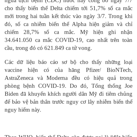
ngừa dịch bệnh (CDC) nước này công bố ngày 7/7
cho thấy biến thể Delta chiếm tới 51,7% số ca mắc
mới trong hai tuần kết thúc vào ngày 3/7. Trong khi
đó, số ca nhiễm biến thể Alpha hiện giảm và chỉ
chiếm 28,7% số ca mắc. Mỹ hiện ghi nhận
34.641.050 ca mắc COVID-19, cao nhất trên toàn
cầu, trong đó có 621.849 ca tử vong.
Các dữ liệu báo cáo sơ bộ cho thấy những loại
vaccine hiện có của hãng Pfizer/ BioNTech,
AstraZeneca và Moderna đều có hiệu quả trong
phòng bệnh COVID-19. Do đó, Tổng thống Joe
Biden đã khuyến khích người dân Mỹ đi tiêm chủng
để bảo vệ bản thân trước nguy cơ lây nhiễm biến thể
nguy hiểm này.