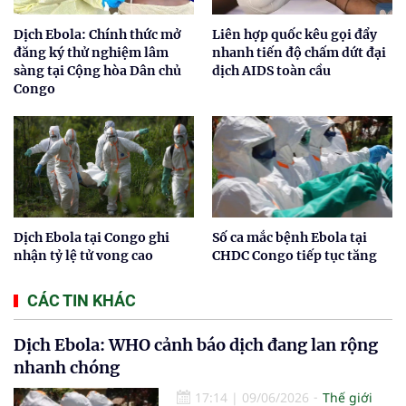
Dịch Ebola: Chính thức mở
Liên hợp quốc kêu gọi đẩy
đăng ký thử nghiệm lâm
nhanh tiến độ chấm dứt đại
sàng tại Cộng hòa Dân chủ
dịch AIDS toàn cầu
Congo
Dịch Ebola tại Congo ghi
Số ca mắc bệnh Ebola tại
nhận tỷ lệ tử vong cao
CHDC Congo tiếp tục tăng
CÁC TIN KHÁC
Dịch Ebola: WHO cảnh báo dịch đang lan rộng
nhanh chóng
17:14
|
09/06/2026
Thế giới