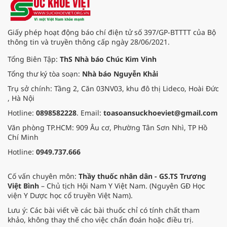
Giấy phép hoạt động báo chí điện tử số 397/GP-BTTTT của Bộ
thông tin và truyền thông cấp ngày 28/06/2021.
Tổng Biên Tập:
ThS Nhà báo Chúc Kim Vinh
Tổng thư ký tòa soạn:
Nhà báo Nguyễn Khải
Trụ sở chính: Tầng 2, Căn 03NV03, khu đô thị Lideco, Hoài Đức
, Hà Nội
Hotline:
0898582228
. Email:
toasoansuckhoeviet@gmail.com
Văn phòng TP.HCM: 909 Âu cơ, Phường Tân Sơn Nhì, TP Hồ
Chí Minh
Hotline:
0949.737.666
Cố vấn chuyên môn:
Thầy thuốc nhân dân - GS.TS Trương
Việt Bình
– Chủ tịch Hội Nam Y Việt Nam. (Nguyên GĐ Học
viện Y Dược học cổ truyền Việt Nam).
Lưu ý: Các bài viết về các bài thuốc chỉ có tính chất tham
khảo, không thay thế cho việc chẩn đoán hoặc điều trị.