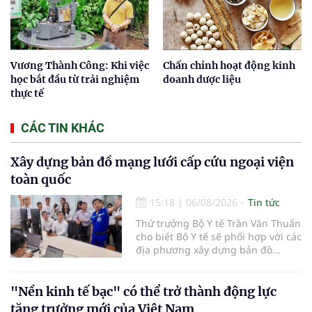
Vương Thành Công: Khi việc
Chấn chỉnh hoạt động kinh
học bắt đầu từ trải nghiệm
doanh dược liệu
thực tế
CÁC TIN KHÁC
Xây dựng bản đồ mạng lưới cấp cứu ngoại viện
toàn quốc
15:18
|
06/08/2026
Tin tức
Thứ trưởng Bộ Y tế Trần Văn Thuấn
cho biết Bộ Y tế sẽ phối hợp với các
địa phương xây dựng bản đồ
mạng lưới cấp cứu ngoại viện,
đồng thời chuẩn hóa đào tạo, hoàn
thiện cơ chế tài chính và đa dạng
"Nền kinh tế bạc" có thể trở thành động lực
hóa phương tiện nhằm nâng cao
tăng trưởng mới của Việt Nam