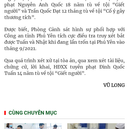
phạt Nguyễn Anh Quốc 18 năm tù về tội “Giết
người” và Trần Quốc Đạt 12 tháng tù về tội “Cố ý gây
thương tích”.
Được biết, Phòng Cảnh sát hình sự phối hợp với
Công an tỉnh Phú Yên tích cực điều tra truy xét bắt
được Tuấn và Nhật khi đang lẩn trốn tại Phú Yên vào
tháng 9/2021.
Qua quá trình xét xử tại tòa án, qua xem xét tài liệu,
chứng cứ, lời khai, HĐXX tuyên phạt Đinh Quốc
Tuấn 14 năm tù về tội “Giết người”.
VŨ LONG
CÙNG CHUYÊN MỤC