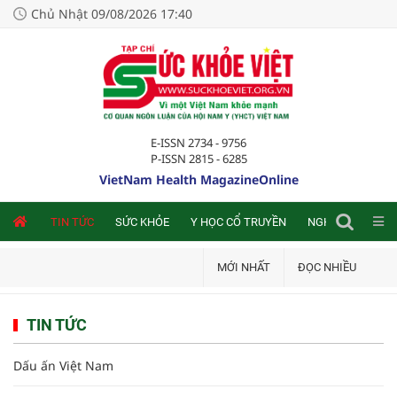
Chủ Nhật 09/08/2026 17:40
E-ISSN 2734 - 9756
P-ISSN 2815 - 6285
VietNam Health MagazineOnline
NLINE
TIN TỨC
SỨC KHỎE
Y HỌC CỔ TRUYỀN
NGHIÊN CỨU TRA
MỚI NHẤT
ĐỌC NHIỀU
TIN TỨC
Dấu ấn Việt Nam