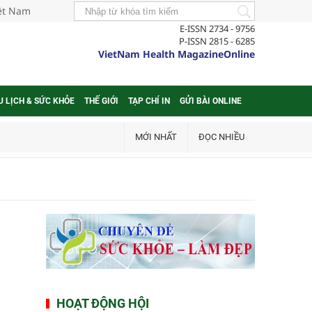
iệt Nam
E-ISSN 2734 - 9756
P-ISSN 2815 - 6285
VietNam Health MagazineOnline
U LỊCH & SỨC KHỎE
THẾ GIỚI
TẠP CHÍ IN
GỬI BÀI ONLINE
MỚI NHẤT
ĐỌC NHIỀU
HOẠT ĐỘNG HỘI