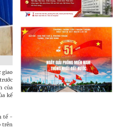
c giao
trước
h của
ủa kế
 tế -
 trên