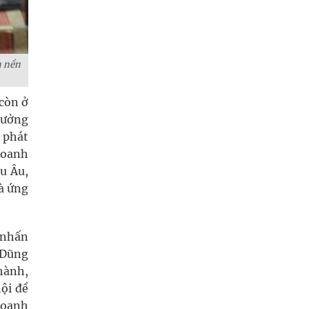
n nền
còn ở
hưởng
ự phát
doanh
u Âu,
à ứng
 nhấn
 Dũng
 hành,
hội đề
doanh