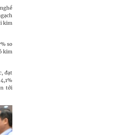
 nghề
 ngạch
hi kim
7% so
đó kim
, đạt
94,1%
n tới