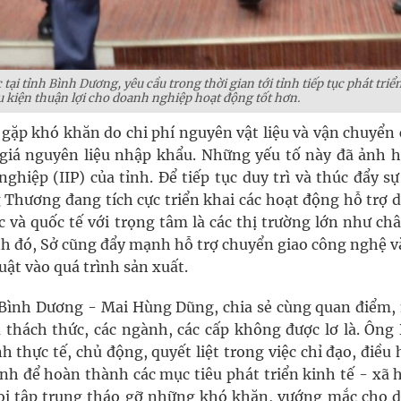
i tỉnh Bình Dương, yêu cầu trong thời gian tới tỉnh tiếp tục phát triể
ều kiện thuận lợi cho doanh nghiệp hoạt động tốt hơn.
gặp khó khăn do chi phí nguyên vật liệu và vận chuyển 
 giá nguyên liệu nhập khẩu. Những yếu tố này đã ảnh 
hiệp (IIP) của tỉnh. Để tiếp tục duy trì và thúc đẩy s
 Thương đang tích cực triển khai các hoạt động hỗ trợ 
 và quốc tế với trọng tâm là các thị trường lớn như châ
h đó, Sở cũng đẩy mạnh hỗ trợ chuyển giao công nghệ v
ật vào quá trình sản xuất.
Bình Dương - Mai Hùng Dũng, chia sẻ cùng quan điểm,
 thách thức, các ngành, các cấp không được lơ là. Ông
 thực tế, chủ động, quyết liệt trong việc chỉ đạo, điều
nh để hoàn thành các mục tiêu phát triển kinh tế - xã 
gọi tập trung tháo gỡ những khó khăn, vướng mắc cho 