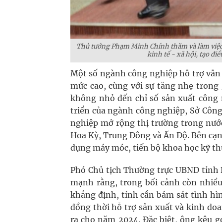
Thủ tướng Phạm Minh Chính thăm và làm việc tạ
kinh tế - xã hội, tạo đi
Một số ngành công nghiệp hỗ trợ vẫn 
mức cao, cùng với sự tăng nhẹ trong
không nhỏ đến chỉ số sản xuất công ng
triển của ngành công nghiệp, Sở Công
nghiệp mở rộng thị trường trong nước
Hoa Kỳ, Trung Đông và Ấn Độ. Bên cạn
dụng máy móc, tiến bộ khoa học kỹ thu
Phó Chủ tịch Thường trực UBND tỉnh 
mạnh rằng, trong bối cảnh còn nhiều
khẳng định, tỉnh cần bám sát tình hình
đồng thời hỗ trợ sản xuất và kinh doa
ra cho năm 2024. Đặc biệt, ông kêu 