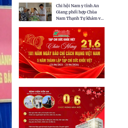
tặng quà cho 150 người
Chi hội Nam y tỉnh An
dân tại xã Tân Tập
Giang phối hợp Chùa
Nam Thạnh Tự khám và
cấp thuốc miễn phí cho
nhân dân