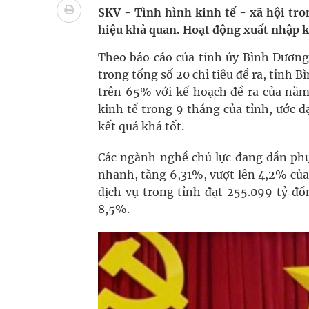
Súp lơ xanh mang đến hy vọng mới trong phòng 
SKV - Tình hình kinh tế - xã hội tr
hiệu khả quan. Hoạt động xuất nhập k
Tác Dụng Chống Kết Tập Tiểu Cầu Và Chống Đông
Theo báo cáo của tỉnh ủy Bình Dương
Quan Bằng Chứng Dược Lý Và Cơ Chế Phân Tử
trong tổng số 20 chỉ tiêu đề ra, tỉnh B
trên 65% với kế hoạch đề ra của năm.
Cách âm nhạc trị liệu được “đo ni đóng giày”
kinh tế trong 9 tháng của tỉnh, ước 
kết quả khá tốt.
Dự báo thời tiết ngày 08/8/2026: Bắc Bộ nắng nón
Các ngành nghề chủ lực đang dần phục
nhanh, tăng 6,31%, vượt lên 4,2% củ
dịch vụ trong tỉnh đạt 255.099 tỷ đồ
8,5%.