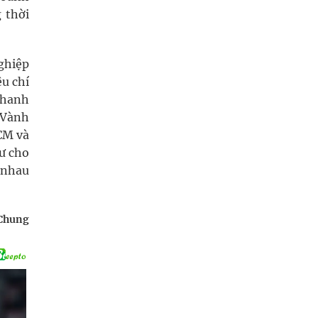
 thời
ghiệp
u chí
nhanh
 Vành
HCM và
ư cho
 nhau
 Chung