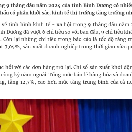
ngừa ung thư
ong 9 tháng đầu năm 2024 của tỉnh Bình Dương có nhiề
hẩu có phần khởi sắc, kinh tế thị trường tăng trưởng n
 Máu Của Các Loài Nhân Sâm (Panax Spp.): Tổng
 về tình hình kinh tế - xã hội trong 9 tháng đầu năm 
ình Dương đã vượt 6 chỉ tiêu so với ban đầu, 9 chỉ tiêu kh
 Còn lại những chỉ tiêu trong báo cáo là tốc độ tăng t
đạt 7,05%, sản xuất doanh nghiệp trong thời gian vừa qu
g, nhiệt độ cao nhất 35 độ
 hồi với các đơn hàng trở lại. Chỉ số sản xuất khởi độn
a cùng kỳ năm ngoái. Tổng mức bán lẻ hàng hóa và doan
ng, tăng 12,7%, cao hơn mức tăng trung bình của cả nư