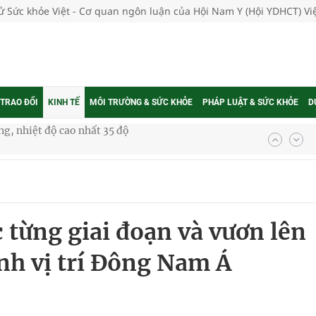
tử Sức khỏe Việt - Cơ quan ngôn luận của Hội Nam Y (Hội YDHCT) V
 TRAO ĐỔI
KINH TẾ
MÔI TRƯỜNG & SỨC KHỎE
PHÁP LUẬT & SỨC KHỎE
D
kỳ, khám sàng lọc cho người dân
ông cực hiệu quả
 chuyên gia
 từng giai đoạn và vươn lên
h vị trí Đông Nam Á
nghiệm thực tế