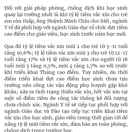
Đối với giải pháp phòng, chống dịch khi học sinh
quay lại trường nhất là khi tỷ lệ tiêm vắc xin cho trẻ
em còn thấp, ông Huỳnh Minh Chín cho biết, ngành
Y tế đã phối hợp với ngành Giáo dục tổ chức đợt tiêm
cao điểm cho giáo viên, học sinh trước năm học mới.
Qua đó tỷ lệ tiêm vắc xin mũi 2 cho trẻ từ 5-11 tuổi
tăng 10,6%; tỷ lệ tiêm vắc xin mũi 3 cho trẻ từ 12-17
tuổi tăng 17% và tỷ lệ tiêm vắc xin cho người từ 18
tuổi mũi 3 tăng 0,5%, mũi 4 tăng 1,7% so với trước
khi triển khai Tháng cao điểm. Tuy nhiên, do thời
điểm triển khai đợt cao điểm học sinh chưa tựu
trường nên công tác vận động phụ huynh gặp khó
khăn; xảy ra tình trạng thiếu vắc xin, hết vắc xin tại
một số điểm tiêm do công tác thống kê đối tượng
chưa chính xác. Ngành Y tế sẽ tiếp tục phối hợp với
ngành Giáo dục và Đào tạo tiếp tục triển khai tiêm
vắc xin cho học sinh, giáo viên trong thời gian tới để
nâng tỷ lệ mũi tiêm vắc xin, đảm bảo an toàn phòng,
chống dịch trong trường học.