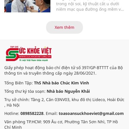
trong nội soi, kỹ thuật cắt u dưới
niêm mạc qua đường ống mềm và
các tiến bộ mới hướng tới "chữa
khỏi chức năng" bệnh viêm gan B
là những nội dung trọng tâm được
Xem thêm
báo cáo tại Hội thảo khoa học cập
nhật chẩn đoán và điều trị bệnh lý
tiêu hóa - gan mật vừa diễn ra
ngày 1/8 tại Bệnh viện Đại học
quốc tế Hồng Bàng.
Giấy phép hoạt động báo chí điện tử số 397/GP-BTTTT của Bộ
thông tin và truyền thông cấp ngày 28/06/2021.
Tổng Biên Tập:
ThS Nhà báo Chúc Kim Vinh
Tổng thư ký tòa soạn:
Nhà báo Nguyễn Khải
Trụ sở chính: Tầng 2, Căn 03NV03, khu đô thị Lideco, Hoài Đức
, Hà Nội
Hotline:
0898582228
. Email:
toasoansuckhoeviet@gmail.com
Văn phòng TP.HCM: 909 Âu cơ, Phường Tân Sơn Nhì, TP Hồ
Chí Minh