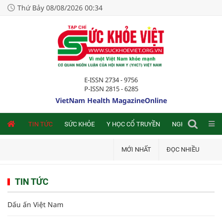
Thứ Bảy 08/08/2026 00:34
E-ISSN 2734 - 9756
P-ISSN 2815 - 6285
VietNam Health MagazineOnline
NLINE
TIN TỨC
SỨC KHỎE
Y HỌC CỔ TRUYỀN
NGHIÊN CỨU TRA
MỚI NHẤT
ĐỌC NHIỀU
TIN TỨC
Dấu ấn Việt Nam