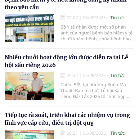
theo yêu cầu
07:07
|
06/08/2026
Tin tức
Bộ Y tế nhận được một số phản
ánh của người bệnh bảo hiểm y tế
khi đi khám bệnh, chữa bệnh bảo
hiểm y tế đúng trình tự, thủ tục
quy định, không đăng ký khám
bệnh, chữa bệnh theo yêu cầu
Nhiều chuỗi hoạt động lớn được diễn ra tại Lễ
nhưng vẫn phải nộp thêm các chi
hội sầu riêng 2026
phí khám bệnh, chữa bệnh ngoài
phần cùng chi trả.
20:32
|
05/08/2026
Tin tức
Chiều 5/8, tại phường Buôn Ma
Thuột, Ban tổ chức Lễ hội Sầu
riêng Đắk Lắk 2026 tổ chức họp
báo thông tin về các hoạt động của
Lễ hội Sầu riêng Đắk Lắk 2026.Lễ
hội Sầu riêng Đắk Lắk năm 2026 có
Tiếp tục rà soát, triển khai các nhiệm vụ trong
chủ đề “Sầu riêng Đắk Lắk – Kết nối
lĩnh vực cấp cứu, điều trị đột quỵ
vươn xa”, được tổ chức từ ngày
15/8/2026 đến ngày 02/9/2026 tại
20:31
|
05/08/2026
Tin tức
phường Buôn Ma Thuột, xã Krông