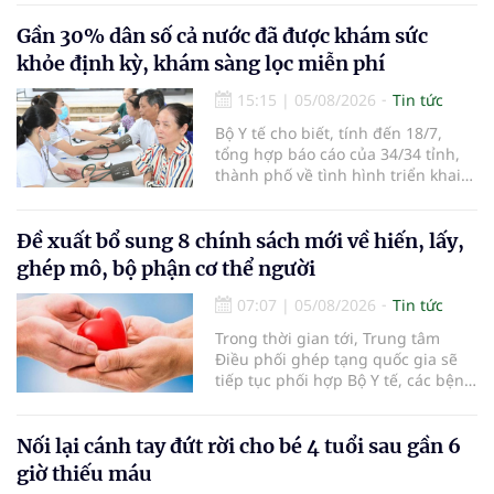
người đến khám, điều trị và đón
em bé đầu tiên chào đời.
Gần 30% dân số cả nước đã được khám sức
khỏe định kỳ, khám sàng lọc miễn phí
15:15
|
05/08/2026
Tin tức
Bộ Y tế cho biết, tính đến 18/7,
tổng hợp báo cáo của 34/34 tỉnh,
thành phố về tình hình triển khai
khám sức khỏe định kỳ, khám sàng
lọc miễn phí cho người dân, ghi
nhận 32.286.360 người, chiếm gần
Đề xuất bổ sung 8 chính sách mới về hiến, lấy,
30% dân số cả nước đã được khám
ghép mô, bộ phận cơ thể người
sức khỏe định kỳ năm nay.
07:07
|
05/08/2026
Tin tức
Trong thời gian tới, Trung tâm
Điều phối ghép tạng quốc gia sẽ
tiếp tục phối hợp Bộ Y tế, các bệnh
viện và các cơ quan liên quan để
mở rộng mạng lưới điều phối, tăng
cường truyền thông, hoàn thiện
Nối lại cánh tay đứt rời cho bé 4 tuổi sau gần 6
quy trình chuyên môn và hệ thống
giờ thiếu máu
pháp luật để thúc đẩy lĩnh vực