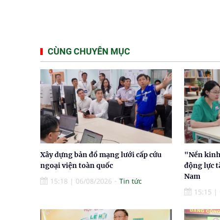
CÙNG CHUYÊN MỤC
Xây dựng bản đồ mạng lưới cấp cứu
"Nền kinh 
ngoại viện toàn quốc
động lực t
Nam
15:18
|
06/08/2026
Tin tức
15:15
|