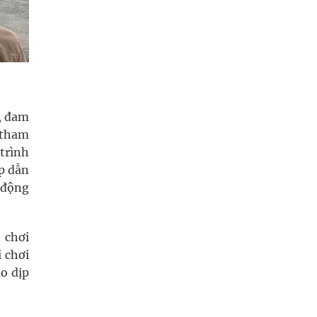
, đam
ể tham
trình
ấp dẫn
 động
 chơi
 chơi
ào dịp