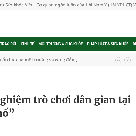
 tử Sức khỏe Việt - Cơ quan ngôn luận của Hội Nam Y (Hội YDHCT) 
 TRAO ĐỔI
KINH TẾ
MÔI TRƯỜNG & SỨC KHỎE
PHÁP LUẬT & SỨC KHỎE
D
uồn lực cho môi trường và cộng đồng
ệnh bảo hiểm y tế nếu không đăng ký khám theo yêu
ghiệm trò chơi dân gian tại
ầm
hố”
i sầu riêng 2026
nh vực cấp cứu, điều trị đột quỵ