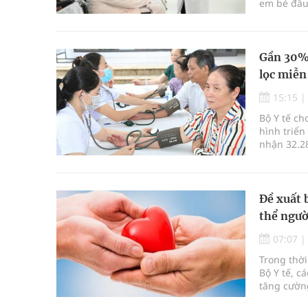
em bé đầu 
Gần 30% 
lọc miễn
15:15
Bộ Y tế ch
hình triển
nhận 32.2
định kỳ n
Đề xuất 
thể ngườ
07:07
Trong thời
Bộ Y tế, c
tăng cườn
để thúc đẩ