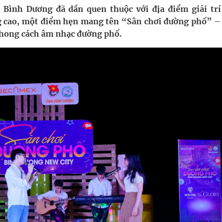
 lại khai thác vào ngày 19/8
 Bình Dương đã dần quen thuộc với địa điểm giải trí
ng cao, một điểm hẹn mang tên “Sân chơi đường phố” –
pháp tăng cường chống hàng giả và gian lận thương
phong cách âm nhạc đường phố.
oàn quốc
g trưởng mới của Việt Nam
phương hai cấp trong quản lý hoạt động nha khoa,