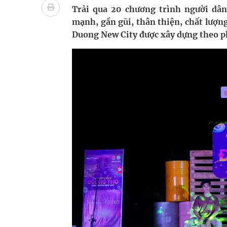
Lâm Đồng: Quyết tâm đưa sân bay Liên Khương trở
Trải qua 20 chương trình người dân
mạnh, gần gũi, thân thiện, chất lượ
Pháp luật – Sức khỏe – Doanh nghiệp: Tìm giải 
Duong New City được xây dựng theo 
mại
Xây dựng bản đồ mạng lưới cấp cứu ngoại viện t
"Nền kinh tế bạc" có thể trở thành động lực tăn
Quảng Trị: Phát huy vai trò của chính quyền địa 
bảo vệ sức khỏe Nhân dân