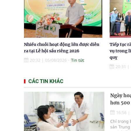
Nhiều chuỗi hoạt động lớn được diễn
Tiếp tục r
ra tại Lễ hội sầu riêng 2026
vụ trong l
quỵ
20:32
|
05/08/2026
Tin tức
20:31
|
CÁC TIN KHÁC
Ngày hoạ
hơn 500
16:56
Chỉ trong 
sản Trung 