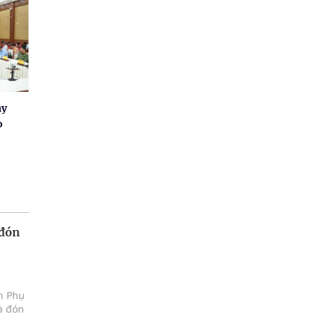
ay
o
 đón
ện Phụ
à đón