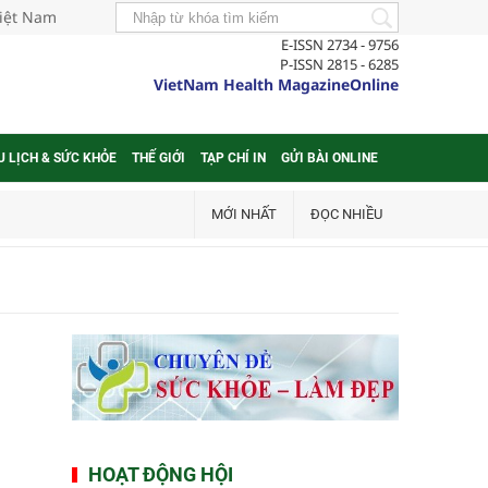
Việt Nam
E-ISSN 2734 - 9756
P-ISSN 2815 - 6285
VietNam Health MagazineOnline
U LỊCH & SỨC KHỎE
THẾ GIỚI
TẠP CHÍ IN
GỬI BÀI ONLINE
MỚI NHẤT
ĐỌC NHIỀU
HOẠT ĐỘNG HỘI