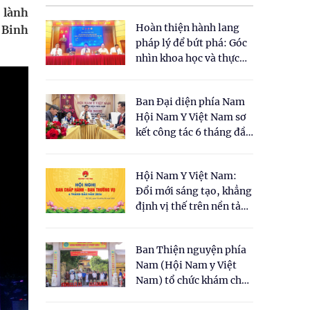
 lành
Hoàn thiện hành lang
 Binh
pháp lý để bứt phá: Góc
nhìn khoa học và thực
tiễn tại Tọa đàm " Đề
xuất một số nội dung
Ban Đại diện phía Nam
cho Luật Y dược cổ
Hội Nam Y Việt Nam sơ
truyền Việt Nam"
kết công tác 6 tháng đầu
năm 2026
Hội Nam Y Việt Nam:
Đổi mới sáng tạo, khẳng
định vị thế trên nền tảng
y học cổ truyền và khoa
học hiện đại
Ban Thiện nguyện phía
Nam (Hội Nam y Việt
Nam) tổ chức khám chữa
bệnh y học cổ truyền và