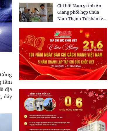
tặng quà cho 150 người
Chi hội Nam y tỉnh An
dân tại xã Tân Tập
Giang phối hợp Chùa
Nam Thạnh Tự khám và
cấp thuốc miễn phí cho
nhân dân
i Công
g tâm
à địa
, đầy