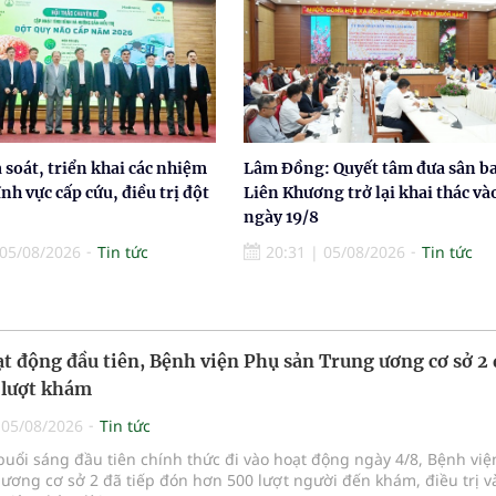
à soát, triển khai các nhiệm
Lâm Đồng: Quyết tâm đưa sân b
ĩnh vực cấp cứu, điều trị đột
Liên Khương trở lại khai thác và
ngày 19/8
05/08/2026
Tin tức
20:31
|
05/08/2026
Tin tức
t động đầu tiên, Bệnh viện Phụ sản Trung ương cơ sở 2
 lượt khám
|
05/08/2026
Tin tức
buổi sáng đầu tiên chính thức đi vào hoạt động ngày 4/8, Bệnh vi
ương cơ sở 2 đã tiếp đón hơn 500 lượt người đến khám, điều trị v