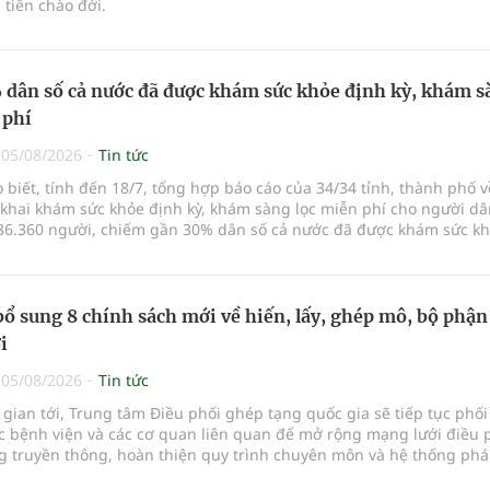
tiên chào đời.
dân số cả nước đã được khám sức khỏe định kỳ, khám s
 phí
|
05/08/2026
Tin tức
o biết, tính đến 18/7, tổng hợp báo cáo của 34/34 tỉnh, thành phố v
 khai khám sức khỏe định kỳ, khám sàng lọc miễn phí cho người dâ
86.360 người, chiếm gần 30% dân số cả nước đã được khám sức k
ăm nay.
bổ sung 8 chính sách mới về hiến, lấy, ghép mô, bộ phận
i
|
05/08/2026
Tin tức
 gian tới, Trung tâm Điều phối ghép tạng quốc gia sẽ tiếp tục phố
ác bệnh viện và các cơ quan liên quan để mở rộng mạng lưới điều 
g truyền thông, hoàn thiện quy trình chuyên môn và hệ thống phá
y lĩnh vực hiến và ghép mô tạng.