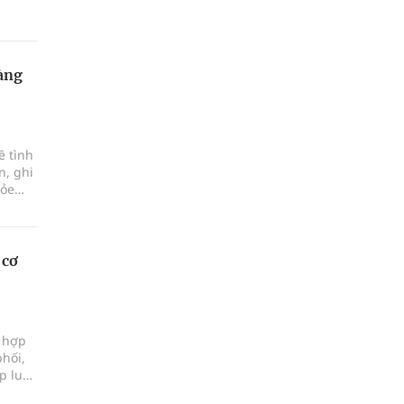
àng
ề tình
n, ghi
hỏe
 cơ
i hợp
phối,
p luật