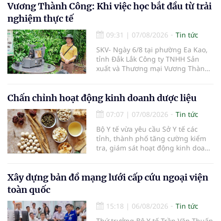
Vương Thành Công: Khi việc học bắt đầu từ trải
nghiệm thực tế
09:31
|
07/08/2026
Tin tức
SKV- Ngày 6/8 tại phường Ea Kao,
tỉnh Đắk Lắk Công ty TNHH Sản
xuất và Thương mại Vương Thành
Công vừa tổ chức lớp chia sẻ kiến
thức cà phê cấp tốc VTC 13, với sự
tham gia của các chủ doanh
Chấn chỉnh hoạt động kinh doanh dược liệu
nghiệp, chủ quán cà phê, hợp tác
07:07
|
07/08/2026
Tin tức
xã, người làm nông nghiệp và
những người yêu thích cà phê.
Bộ Y tế vừa yêu cầu Sở Y tế các
tỉnh, thành phố tăng cường kiểm
tra, giám sát hoạt động kinh doanh
dược liệu, tập trung vào các cơ sở
bán lẻ dược liệu, thuốc cổ truyền.
Xây dựng bản đồ mạng lưới cấp cứu ngoại viện
toàn quốc
15:18
|
06/08/2026
Tin tức
Thứ trưởng Bộ Y tế Trần Văn Thuấn