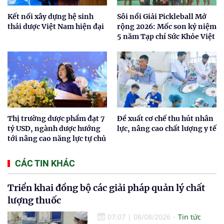
Kết nối xây dựng hệ sinh
Sôi nổi Giải Pickleball Mở
thái dược Việt Nam hiện đại
rộng 2026: Mốc son kỷ niệm
5 năm Tạp chí Sức Khỏe Việt
Thị trường dược phẩm đạt 7
Đề xuất cơ chế thu hút nhân
tỷ USD, ngành dược hướng
lực, nâng cao chất lượng y tế
tới nâng cao năng lực tự chủ
CÁC TIN KHÁC
Triển khai đồng bộ các giải pháp quản lý chất
lượng thuốc
07:07
|
08/08/2026
Tin tức