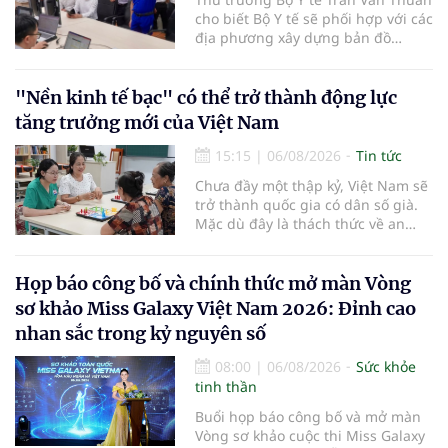
cho biết Bộ Y tế sẽ phối hợp với các
địa phương xây dựng bản đồ
mạng lưới cấp cứu ngoại viện,
đồng thời chuẩn hóa đào tạo, hoàn
thiện cơ chế tài chính và đa dạng
"Nền kinh tế bạc" có thể trở thành động lực
hóa phương tiện nhằm nâng cao
tăng trưởng mới của Việt Nam
năng lực cấp cứu trước viện trên
phạm vi cả nước.
15:15
|
06/08/2026
Tin tức
Chưa đầy một thập kỷ, Việt Nam sẽ
trở thành quốc gia có dân số già.
Mặc dù đây là thách thức về an
sinh xã hội, tuy nhiên cũng mở ra
"nền kinh tế bạc", lĩnh vực dự báo
có giá trị hàng tỷ USD.
Họp báo công bố và chính thức mở màn Vòng
sơ khảo Miss Galaxy Việt Nam 2026: Đỉnh cao
nhan sắc trong kỷ nguyên số
08:00
|
06/08/2026
Sức khỏe
tinh thần
Buổi họp báo công bố và mở màn
Vòng sơ khảo cuộc thi Miss Galaxy