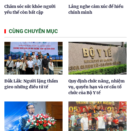
Chăm sóc sức khỏe người
Lắng nghe cảm xúc để hiểu
yếu thế còn bất cập
chính mình
CÙNG CHUYÊN MỤC
Đắk Lắk: Người lặng thầm
Quy định chức năng, nhiệm
gieo những điều tử tế
vụ, quyền hạn và cơ cấu tổ
chức của Bộ Y tế