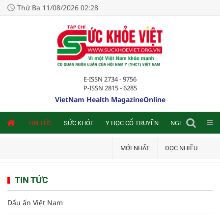
Thứ Ba 11/08/2026 02:28
E-ISSN 2734 - 9756
P-ISSN 2815 - 6285
VietNam Health MagazineOnline
NLINE
TIN TỨC
SỨC KHỎE
Y HỌC CỔ TRUYỀN
NGHIÊN CỨU TRA
MỚI NHẤT
ĐỌC NHIỀU
TIN TỨC
Dấu ấn Việt Nam