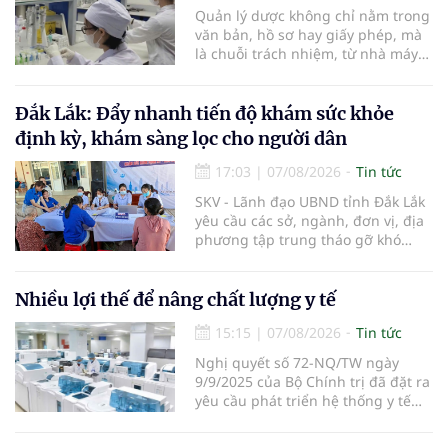
Quản lý dược không chỉ nằm trong
văn bản, hồ sơ hay giấy phép, mà
là chuỗi trách nhiệm, từ nhà máy
đến bệnh viện; từ dữ liệu quản lý
đến từng nhà thuốc, từng người
bệnh... Ngành y tế từng bước tiêu
Đắk Lắk: Đẩy nhanh tiến độ khám sức khỏe
chuẩn hóa, quy chuẩn hóa và hội
định kỳ, khám sàng lọc cho người dân
nhập quốc tế nhằm giúp cho
người dân tiếp cận thuốc an toàn,
17:03
|
07/08/2026
Tin tức
chất lượng, hiệu quả và giá hợp lý.
SKV - Lãnh đạo UBND tỉnh Đắk Lắk
yêu cầu các sở, ngành, đơn vị, địa
phương tập trung tháo gỡ khó
khăn để hoàn thành cơ bản việc
khám sức khỏe định kỳ và khám
sàng lọc cho 100% người dân trên
Nhiều lợi thế để nâng chất lượng y tế
địa bàn tỉnh trong tháng 10/2026.
15:15
|
07/08/2026
Tin tức
Nghị quyết số 72-NQ/TW ngày
9/9/2025 của Bộ Chính trị đã đặt ra
yêu cầu phát triển hệ thống y tế
hiện đại, công bằng, chất lượng,
hiệu quả và hội nhập quốc tế.