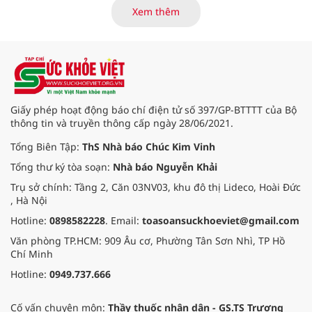
hội Sầu riêng Đắk Lắk năm 2026 có
Xem thêm
chủ đề “Sầu riêng Đắk Lắk – Kết nối
vươn xa”, được tổ chức từ ngày
15/8/2026 đến ngày 02/9/2026 tại
phường Buôn Ma Thuột, xã Krông
Pắc, phường Tuy Hòa và một số xã
trồng sầu riêng trên địa bàn tỉnh.
Giấy phép hoạt động báo chí điện tử số 397/GP-BTTTT của Bộ
thông tin và truyền thông cấp ngày 28/06/2021.
Tổng Biên Tập:
ThS Nhà báo Chúc Kim Vinh
Tổng thư ký tòa soạn:
Nhà báo Nguyễn Khải
Trụ sở chính: Tầng 2, Căn 03NV03, khu đô thị Lideco, Hoài Đức
, Hà Nội
Hotline:
0898582228
. Email:
toasoansuckhoeviet@gmail.com
Văn phòng TP.HCM: 909 Âu cơ, Phường Tân Sơn Nhì, TP Hồ
Chí Minh
Hotline:
0949.737.666
Cố vấn chuyên môn:
Thầy thuốc nhân dân - GS.TS Trương