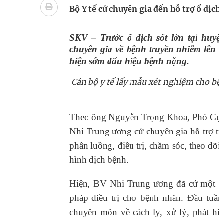
bảo vệ sức khỏe Nhân dân
Bộ Y tế cử chuyên gia đến hỗ trợ ổ dịc
Không chỉ cắt tóc, Đông Tây Barbershop dành ng
SKV – Trước ổ dịch sốt lớn tại hu
chuyên gia về bệnh truyền nhiễm lên B
Bệnh viện không được thu thêm tiền của người b
hiện sớm dấu hiệu bệnh nặng.
cầu
Cán bộ y tế lấy mẫu xét nghiệm cho b
Ung thư thận: Nguy hiểm vì tiến triển quá âm th
Vương Thành Công: Khi việc học bắt đầu từ trải 
Theo ông Nguyễn Trọng Khoa, Phó Cục
Nhi Trung ương cử chuyên gia hỗ trợ tr
Chấn chỉnh hoạt động kinh doanh dược liệu
phân luồng, điều trị, chăm sóc, theo d
hình dịch bệnh.
Hiện, BV Nhi Trung ương đã cử một c
pháp điều trị cho bệnh nhân. Đầu tuầ
chuyên môn về cách ly, xử lý, phát 