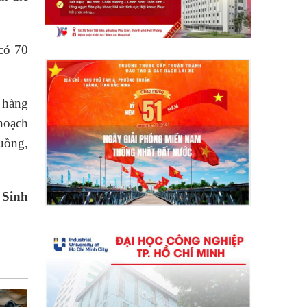
 có 70
o hàng
 hoạch
uồng,
 Sinh