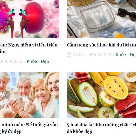
ận: Nguy hiểm vì tiến triển
Cẩm nang sức khỏe khi du lịch 
hầm
04:04
|
05/08/2026
Khỏe - Đẹ
06/08/2026
Khỏe - Đẹp
ộ minh mẫn: Để tuổi già vẫn
5 loại dưa là “kho dưỡng chất” c
 ký ức đẹp
da khỏe đẹp