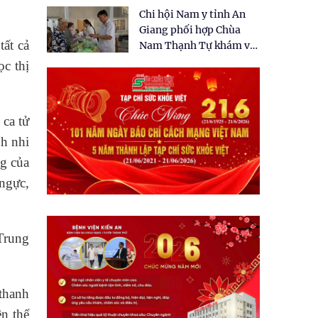
tặng quà cho 150 người
Chi hội Nam y tỉnh An
dân tại xã Tân Tập
Giang phối hợp Chùa
tất cả
Nam Thạnh Tự khám và
cấp thuốc miễn phí cho
ọc thị
nhân dân
 ca tử
nh nhi
ng của
ngực,
Trung
thanh
n thế