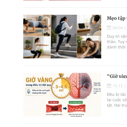
Mẹo tập 
04:04
Duy trì vậ
thần. Tuy 
dành thời 
không nh
"Giờ vàn
15:15
Đều bị tắ
lại cuộc s
tật. Hai t
quyết định