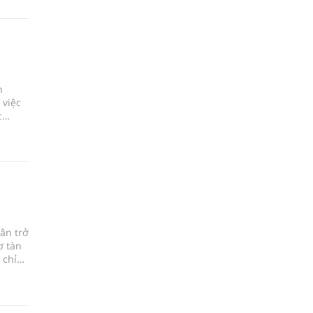
h
 việc
c
ân trở
ơ tàn
 chỉ
h.