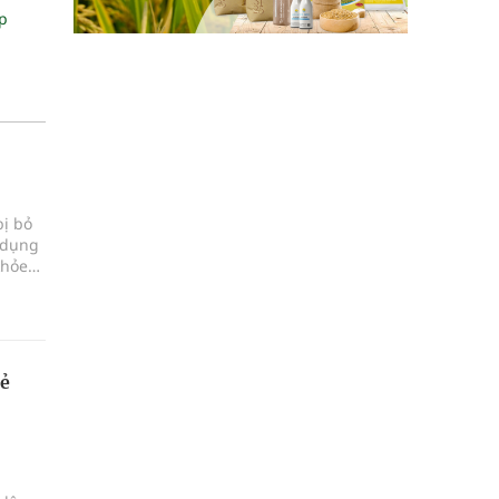
p
bị bỏ
 dụng
khỏe
rẻ