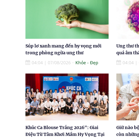
Súp lơ xanh mang đến hy vọng mới
Ung thư th
trong phòng ngừa ung thư
quá âm t
04:04
|
07/08/2026
Khỏe - Đẹp
04:04
|
Khúc Ca Blouse Trắng 2026": Giai
Giữ não b
Điệu Từ Tâm Khơi Mầm Hy Vọng Tại
còn những