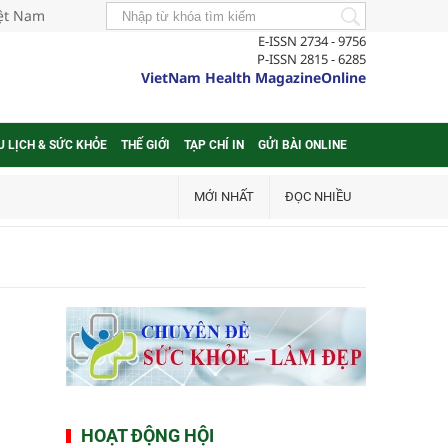
iệt Nam
E-ISSN 2734 - 9756
P-ISSN 2815 - 6285
VietNam Health MagazineOnline
U LỊCH & SỨC KHỎE
THẾ GIỚI
TẠP CHÍ IN
GỬI BÀI ONLINE
MỚI NHẤT
ĐỌC NHIỀU
HOẠT ĐỘNG HỘI