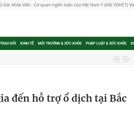
tử Sức khỏe Việt - Cơ quan ngôn luận của Hội Nam Y (Hội YDHCT) V
 TRAO ĐỔI
KINH TẾ
MÔI TRƯỜNG & SỨC KHỎE
PHÁP LUẬT & SỨC KHỎE
D
ngừa ung thư
 Máu Của Các Loài Nhân Sâm (Panax Spp.): Tổng
ia đến hỗ trợ ổ dịch tại Bắc
oàn quốc
g trưởng mới của Việt Nam
phương hai cấp trong quản lý hoạt động nha khoa,