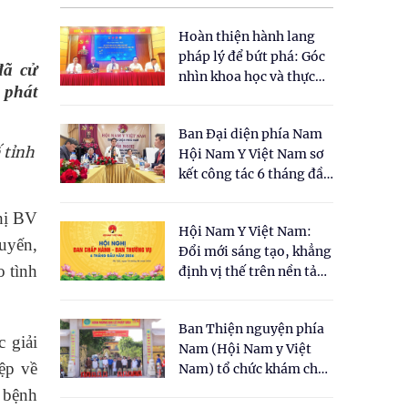
Hoàn thiện hành lang
pháp lý để bứt phá: Góc
đã cử
nhìn khoa học và thực
, phát
tiễn tại Tọa đàm " Đề
xuất một số nội dung
Ban Đại diện phía Nam
cho Luật Y dược cổ
 tỉnh
Hội Nam Y Việt Nam sơ
truyền Việt Nam"
kết công tác 6 tháng đầu
năm 2026
hị BV
Hội Nam Y Việt Nam:
tuyến,
Đổi mới sáng tạo, khẳng
o tình
định vị thế trên nền tảng
y học cổ truyền và khoa
học hiện đại
Ban Thiện nguyện phía
 giải
Nam (Hội Nam y Việt
ệp về
Nam) tổ chức khám chữa
bệnh y học cổ truyền và
 bệnh