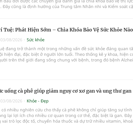
đầu đời được các chuyên gia đánh giá là chìa khóa bảo vệ thị lực
ẻ. Đây cũng là định hướng của Trung tâm Nhãn nhi và Kiểm soát cậ
Bệnh viện Đông Đô đưa vào hoạt động ngày 1/8.
rí Tuệ: Phát Hiện Sớm – Chìa Khóa Bảo Vệ Sức Khỏe Não
|
03/08/2026
Sức khỏe
í tuệ đang trở thành một trong những vấn đề sức khỏe đáng quan t
ội hiện đại, đặc biệt ở người lớn tuổi. Theo thống kê y khoa, hiện 
gười trên thế giới đang sống chung với bệnh, trong đó bệnh Alzhe
ảng 60–70% trường hợp.
c uống cà phê giúp giảm nguy cơ xơ gan và ung thư gan
|
03/08/2026
Khỏe - Đẹp
có nhiều nghiên cứu cho thấy cà phê không chỉ giúp tăng sự tỉnh
g lại lợi ích cho nhiều cơ quan trong cơ thể, đặc biệt là gan. Đây 
vai trò lọc độc tố, chuyển hóa thuốc và dự trữ nhiều vitamin, kho
 yếu nhưng cũng rất dễ bị tổn thương…