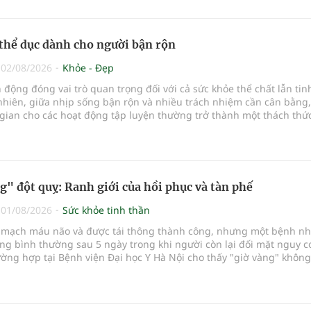
thể dục dành cho người bận rộn
|
02/08/2026
Khỏe - Đẹp
n động đóng vai trò quan trọng đối với cả sức khỏe thể chất lẫn tin
nhiên, giữa nhịp sống bận rộn và nhiều trách nhiệm cần cân bằng,
gian cho các hoạt động tập luyện thường trở thành một thách thứ
ỏ…
g" đột quỵ: Ranh giới của hồi phục và tàn phế
|
01/08/2026
Sức khỏe tinh thần
c mạch máu não và được tái thông thành công, nhưng một bệnh nh
ống bình thường sau 5 ngày trong khi người còn lại đối mặt nguy c
rường hợp tại Bệnh viện Đại học Y Hà Nội cho thấy "giờ vàng" không
 việc "cứu não" mà còn quyết định phần đời còn lại của người bện