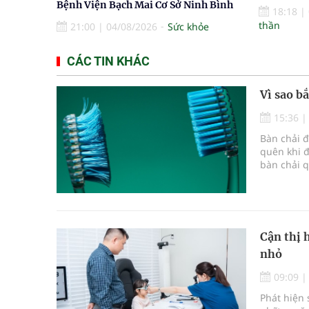
Bệnh Viện Bạch Mai Cơ Sở Ninh Bình
18:18
|
thần
21:00
|
04/08/2026
Sức khỏe
CÁC TIN KHÁC
Vì sao b
15:36
Bàn chải 
quên khi đ
bàn chải 
răng miệng
Cận thị 
nhỏ
09:09
Phát hiện 