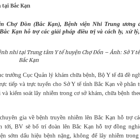
h tại Bắc Kạn
uồn lực cho môi trường và cộng đồng
yện Chợ Đồn (Bắc Kạn), Bệnh viện Nhi Trung ương 
ắc Kạn hỗ trợ các giải pháp điều trị và cách ly, xử lý
ệnh bảo hiểm y tế nếu không đăng ký khám theo yêu
ệnh nhi tại Trung tâm Y tế huyện Chợ Đồn – Ảnh: Sở Y tế
ầm
Bắc Kạn
nghiệm thực tế
 trưởng Cục Quản lý khám chữa bệnh, Bộ Y tế đã đề ng
ực tiếp và trực tuyến cho Sở Y tế tỉnh Bắc Kạn về phân 
õi và kiểm soát lây nhiễm trong cơ sở khám, chữa bệnh the
huyên gia về bệnh truyền nhiễm lên Bắc Kạn hỗ trợ các
n tới, BV sẽ bố trí đoàn lên Bắc Kạn hỗ trợ đồng nghi
hiện sớm dấu hiệu bệnh nặng, không để lây nhiễm trong