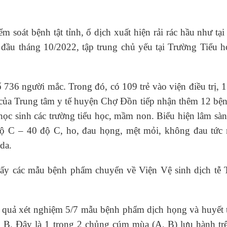
soát bệnh tật tỉnh, ổ dịch xuất hiện rải rác hầu như tại 
đầu tháng 10/2022, tập trung chủ yếu tại Trường Tiểu h
736 người mắc. Trong đó, có 109 trẻ vào viện điều trị, 1
 của Trung tâm y tế huyện Chợ Đồn tiếp nhận thêm 12 bệ
 học sinh các trường tiểu học, mầm non. Biểu hiện lâm sà
độ C – 40 độ C, ho, đau họng, mệt mỏi, không đau tức 
da.
 lấy các mẫu bệnh phẩm chuyển về Viện Vệ sinh dịch tễ 
 quả xét nghiệm 5/7 mẫu bệnh phẩm dịch họng và huyết 
m B. Đây là 1 trong 2 chủng cúm mùa (A, B) lưu hành trê