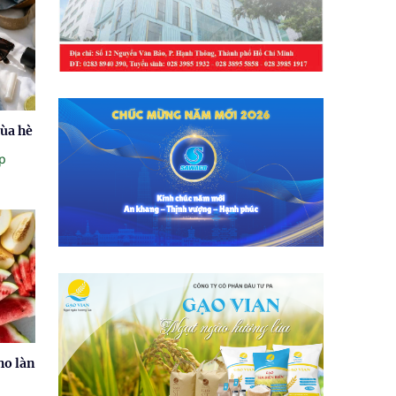
mùa hè
p
ho làn