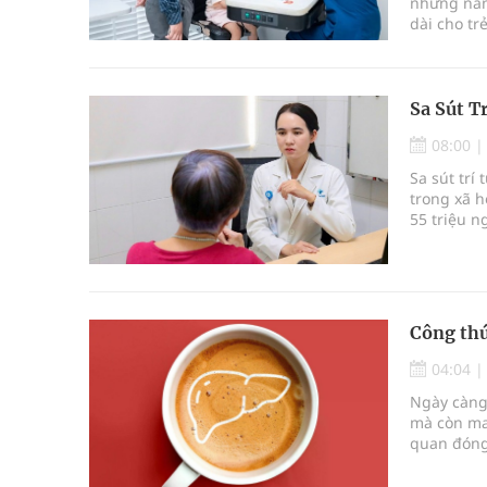
những năm 
dài cho tr
vừa được 
Sa Sút T
08:00
Sa sút tr
trong xã h
55 triệu n
chiếm kho
Công thứ
04:04
Ngày càng 
mà còn man
quan đóng 
chất thiết