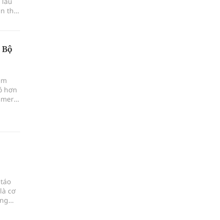
 lâu
n thị
 Bộ
âm
có hơn
imer
 táo
là cơ
áng