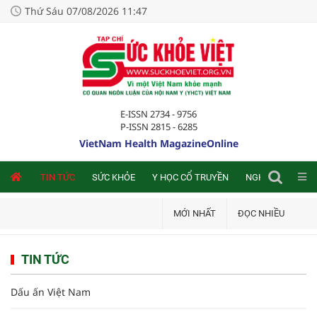
Thứ Sáu 07/08/2026 11:47
E-ISSN 2734 - 9756
P-ISSN 2815 - 6285
VietNam Health MagazineOnline
NLINE
TIN TỨC
SỨC KHỎE
Y HỌC CỔ TRUYỀN
NGHIÊN CỨU TRA
MỚI NHẤT
ĐỌC NHIỀU
TIN TỨC
Dấu ấn Việt Nam