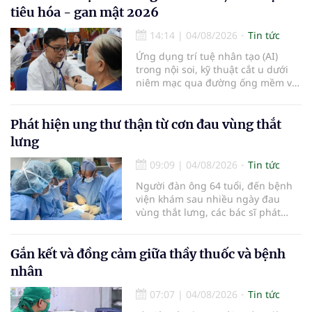
viện Bạch Mai cơ sở Ninh Bình.
tiêu hóa - gan mật 2026
14:14
|
04/08/2026
Tin tức
Ứng dụng trí tuệ nhân tạo (AI)
trong nội soi, kỹ thuật cắt u dưới
niêm mạc qua đường ống mềm và
các tiến bộ mới hướng tới "chữa
khỏi chức năng" bệnh viêm gan B
là những nội dung trọng tâm được
Phát hiện ung thư thận từ cơn đau vùng thắt
báo cáo tại Hội thảo khoa học cập
lưng
nhật chẩn đoán và điều trị bệnh lý
tiêu hóa - gan mật vừa diễn ra
09:09
|
04/08/2026
Tin tức
ngày 1/8 tại Bệnh viện Đại học
Người đàn ông 64 tuổi, đến bệnh
quốc tế Hồng Bàng.
viện khám sau nhiều ngày đau
vùng thắt lưng, các bác sĩ phát
hiện khối u thận phải kích thước
khoảng 3cm, nghi ngờ ung thư
biểu mô tế bào thận. Với khối u còn
Gắn kết và đồng cảm giữa thầy thuốc và bệnh
ở giai đoạn sớm, người bệnh được
nhân
chỉ định cắt bán phần thận phải
bằng phẫu thuật robot thay vì phải
07:07
|
04/08/2026
Tin tức
cắt bỏ toàn bộ quả thận như trước