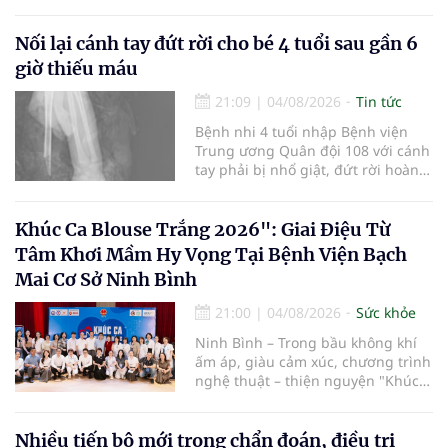
viện và các cơ quan liên quan để
mở rộng mạng lưới điều phối, tăng
cường truyền thông, hoàn thiện
Nối lại cánh tay đứt rời cho bé 4 tuổi sau gần 6
quy trình chuyên môn và hệ thống
giờ thiếu máu
pháp luật để thúc đẩy lĩnh vực
hiến và ghép mô tạng.
21:09
|
04/08/2026
Tin tức
Bệnh nhi 4 tuổi nhập Bệnh viện
Trung ương Quân đội 108 với cánh
tay phải bị nhổ giật, đứt rời hoàn
toàn do tai nạn giao thông. Dù
mạch máu, thần kinh bị tổn
thương nặng và thời gian thiếu
Khúc Ca Blouse Trắng 2026": Giai Điệu Từ
máu kéo dài, các bác sĩ đã tái lập
Tâm Khơi Mầm Hy Vọng Tại Bệnh Viện Bạch
tuần hoàn thành công sau ca vi
Mai Cơ Sở Ninh Bình
phẫu kéo dài 3 giờ.
21:00
|
04/08/2026
Sức khỏe
Ninh Bình – Trong bầu không khí
ấm áp, giàu cảm xúc, chương trình
nghệ thuật – thiện nguyện "Khúc
ca Blouse trắng" đã chính thức
khởi động hành trình năm 2026 với
điểm dừng chân đầu tiên tại Bệnh
Nhiều tiến bộ mới trong chẩn đoán, điều trị