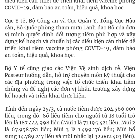
điều kiện cần thiết để triển khai tiêm vaccine phòng
COVID-19, đảm bảo an toàn, hiệu quả, khoa học.
Cục Y tế, Bộ Công an và Cục Quân Y, Tổng Cục Hậu
cần, Bộ Quốc phòng tham mưu Lãnh đạo Bộ của đơn
vị mình quyết định đối tượng tiêm phù hợp và xây
dựng kế hoạch và chuẩn bị các điều kiện cần thiết để
triển khai tiêm vaccine phòng COVID-19, đảm bảo
an toàn, hiệu quả, khoa học.
Bộ Y tế cũng giao các Viện Vệ sinh dịch tễ, Viện
Pasteur hướng dẫn, hỗ trợ chuyên môn kỹ thuật cho
các địa phương trong việc tổ chức triển khai tiêm
chủng và đề nghị các đơn vị khẩn trương xây dựng
kế hoạch và triển khai thực hiện.
Tính đến ngày 25/3, cả nước tiêm được 204.566.009
liều, trong đó: Số liều tiêm cho người từ 18 tuổi trở
lên là 187.444.998 liều (Mũi 1 là 71.195.421 liều; Mũi 2
là 67.958.781 liều; Mũi 3 là 1.499.176 liều; Mũi bổ
sung 14.789.217 liều và mũi nhắc lại 32.002.403 liều).