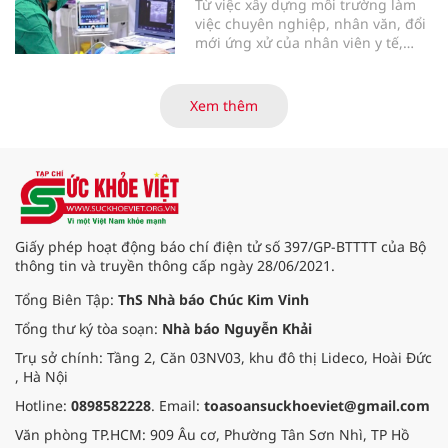
Từ việc xây dựng môi trường làm
đây.
việc chuyên nghiệp, nhân văn, đổi
mới ứng xử của nhân viên y tế,
Bệnh viện đa khoa khu vực Phúc
Yên (tỉnh Phú Thọ) đã tạo nên sự
đồng cảm, gắn kết cao giữa thầy
Xem thêm
thuốc với bệnh nhân.
Giấy phép hoạt động báo chí điện tử số 397/GP-BTTTT của Bộ
thông tin và truyền thông cấp ngày 28/06/2021.
Tổng Biên Tập:
ThS Nhà báo Chúc Kim Vinh
Tổng thư ký tòa soạn:
Nhà báo Nguyễn Khải
Trụ sở chính: Tầng 2, Căn 03NV03, khu đô thị Lideco, Hoài Đức
, Hà Nội
Hotline:
0898582228
. Email:
toasoansuckhoeviet@gmail.com
Văn phòng TP.HCM: 909 Âu cơ, Phường Tân Sơn Nhì, TP Hồ