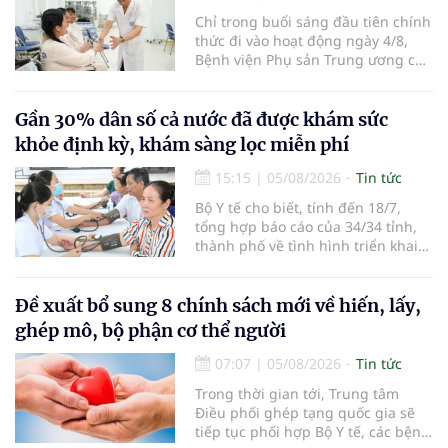
Chỉ trong buổi sáng đầu tiên chính
thức đi vào hoạt động ngày 4/8,
Bệnh viện Phụ sản Trung ương cơ
sở 2 đã tiếp đón hơn 500 lượt
người đến khám, điều trị và đón
em bé đầu tiên chào đời.
Gần 30% dân số cả nước đã được khám sức
khỏe định kỳ, khám sàng lọc miễn phí
15:15
|
05/08/2026
Tin tức
Bộ Y tế cho biết, tính đến 18/7,
tổng hợp báo cáo của 34/34 tỉnh,
thành phố về tình hình triển khai
khám sức khỏe định kỳ, khám sàng
lọc miễn phí cho người dân, ghi
nhận 32.286.360 người, chiếm gần
Đề xuất bổ sung 8 chính sách mới về hiến, lấy,
30% dân số cả nước đã được khám
ghép mô, bộ phận cơ thể người
sức khỏe định kỳ năm nay.
07:07
|
05/08/2026
Tin tức
Trong thời gian tới, Trung tâm
Điều phối ghép tạng quốc gia sẽ
tiếp tục phối hợp Bộ Y tế, các bệnh