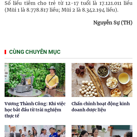
Số liều tiêm cho trẻ từ 12-17 tuổi là 17.121.011 liều
(Mũi 1 là 8.778.817 liều; Mũi 2 là 8.342.194 liều).
Nguyễn Sự (TH)
CÙNG CHUYÊN MỤC
Vương Thành Công: Khi việc
Chấn chỉnh hoạt động kinh
học bắt đầu từ trải nghiệm
doanh dược liệu
thực tế