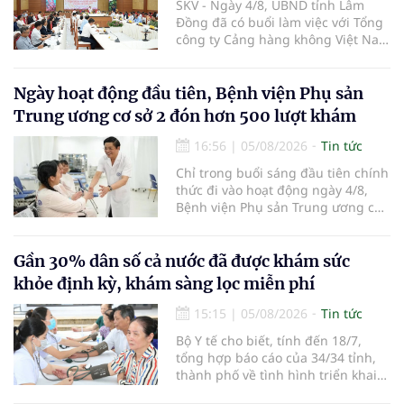
SKV - Ngày 4/8, UBND tỉnh Lâm
Đồng đã có buổi làm việc với Tổng
công ty Cảng hàng không Việt Nam
(ACV) và các hãng hàng không để
triển khai công tác xúc tiến và hợp
tác giữa tỉnh Lâm Đồng và ACV
Ngày hoạt động đầu tiên, Bệnh viện Phụ sản
trong việc phục hồi hoạt động
Trung ương cơ sở 2 đón hơn 500 lượt khám
hàng không, thúc đẩy mở mới các
đường bay nội địa và quốc tế.
16:56
|
05/08/2026
Tin tức
Chỉ trong buổi sáng đầu tiên chính
thức đi vào hoạt động ngày 4/8,
Bệnh viện Phụ sản Trung ương cơ
sở 2 đã tiếp đón hơn 500 lượt
người đến khám, điều trị và đón
em bé đầu tiên chào đời.
Gần 30% dân số cả nước đã được khám sức
khỏe định kỳ, khám sàng lọc miễn phí
15:15
|
05/08/2026
Tin tức
Bộ Y tế cho biết, tính đến 18/7,
tổng hợp báo cáo của 34/34 tỉnh,
thành phố về tình hình triển khai
khám sức khỏe định kỳ, khám sàng