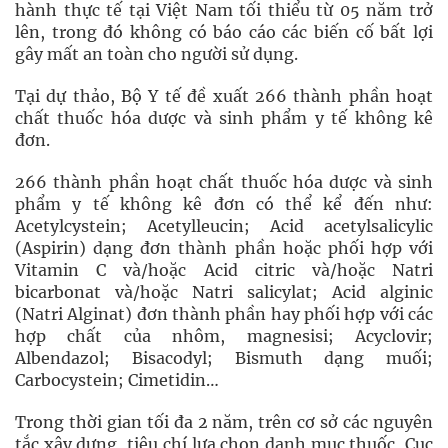
hành thực tế tại Việt Nam tối thiểu từ 05 năm trở
lên, trong đó không có báo cáo các biến cố bất lợi
gây mất an toàn cho người sử dụng.
Tại dự thảo, Bộ Y tế đề xuất 266 thành phần hoạt
chất thuốc hóa dược và sinh phẩm y tế không kê
đơn.
266 thành phần hoạt chất thuốc hóa dược và sinh
phẩm y tế không kê đơn có thể kể đến như:
Acetylcystein; Acetylleucin; Acid acetylsalicylic
(Aspirin) dạng đơn thành phần hoặc phối hợp với
Vitamin C và/hoặc Acid citric và/hoặc Natri
bicarbonat và/hoặc Natri salicylat; Acid alginic
(Natri Alginat) đơn thành phần hay phối hợp với các
hợp chất của nhôm, magnesisi; Acyclovir;
Albendazol; Bisacodyl; Bismuth dạng muối;
Carbocystein; Cimetidin…
Trong thời gian tối đa 2 năm, trên cơ sở các nguyên
tắc xây dựng, tiêu chí lựa chọn danh mục thuốc, Cục