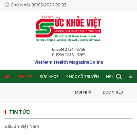
Chủ Nhật 09/08/2026 00:33
E-ISSN 2734 - 9756
P-ISSN 2815 - 6285
VietNam Health MagazineOnline
NLINE
TIN TỨC
SỨC KHỎE
Y HỌC CỔ TRUYỀN
NGHIÊN CỨU TRA
MỚI NHẤT
ĐỌC NHIỀU
TIN TỨC
Dấu ấn Việt Nam