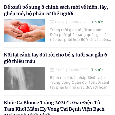
lọc miễn phí cho người dân, ghi
nhận 32.286.360 người, chiếm gần
Đề xuất bổ sung 8 chính sách mới về hiến, lấy,
30% dân số cả nước đã được khám
ghép mô, bộ phận cơ thể người
sức khỏe định kỳ năm nay.
07:07
|
05/08/2026
Tin tức
Trong thời gian tới, Trung tâm
Điều phối ghép tạng quốc gia sẽ
tiếp tục phối hợp Bộ Y tế, các bệnh
viện và các cơ quan liên quan để
mở rộng mạng lưới điều phối, tăng
cường truyền thông, hoàn thiện
Nối lại cánh tay đứt rời cho bé 4 tuổi sau gần 6
quy trình chuyên môn và hệ thống
giờ thiếu máu
pháp luật để thúc đẩy lĩnh vực
hiến và ghép mô tạng.
21:09
|
04/08/2026
Tin tức
Bệnh nhi 4 tuổi nhập Bệnh viện
Trung ương Quân đội 108 với cánh
tay phải bị nhổ giật, đứt rời hoàn
toàn do tai nạn giao thông. Dù
mạch máu, thần kinh bị tổn
thương nặng và thời gian thiếu
Khúc Ca Blouse Trắng 2026": Giai Điệu Từ
máu kéo dài, các bác sĩ đã tái lập
Tâm Khơi Mầm Hy Vọng Tại Bệnh Viện Bạch
tuần hoàn thành công sau ca vi