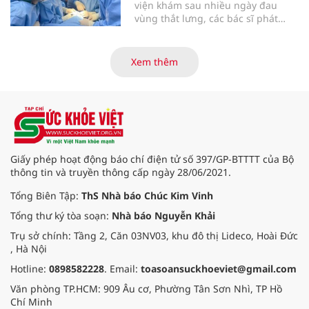
viện khám sau nhiều ngày đau
vùng thắt lưng, các bác sĩ phát
hiện khối u thận phải kích thước
khoảng 3cm, nghi ngờ ung thư
biểu mô tế bào thận. Với khối u còn
Xem thêm
ở giai đoạn sớm, người bệnh được
chỉ định cắt bán phần thận phải
bằng phẫu thuật robot thay vì phải
cắt bỏ toàn bộ quả thận như trước
đây.
Giấy phép hoạt động báo chí điện tử số 397/GP-BTTTT của Bộ
thông tin và truyền thông cấp ngày 28/06/2021.
Tổng Biên Tập:
ThS Nhà báo Chúc Kim Vinh
Tổng thư ký tòa soạn:
Nhà báo Nguyễn Khải
Trụ sở chính: Tầng 2, Căn 03NV03, khu đô thị Lideco, Hoài Đức
, Hà Nội
Hotline:
0898582228
. Email:
toasoansuckhoeviet@gmail.com
Văn phòng TP.HCM: 909 Âu cơ, Phường Tân Sơn Nhì, TP Hồ
Chí Minh