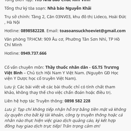
Tổng thư ký tòa soạn:
Nhà báo Nguyễn Khải
Trụ sở chính: Tầng 2, Căn 03NV03, khu đô thị Lideco, Hoài Đức
, Hà Nội
Hotline:
0898582228
. Email:
toasoansuckhoeviet@gmail.com
Văn phòng TP.HCM: 909 Âu cơ, Phường Tân Sơn Nhì, TP Hồ
Chí Minh
Hotline:
0949.737.666
Cố vấn chuyên môn:
Thầy thuốc nhân dân - GS.TS Trương
Việt Bình
– Chủ tịch Hội Nam Y Việt Nam. (Nguyên GĐ Học
viện Y Dược học cổ truyền Việt Nam).
Lưu ý: Các bài viết về các bài thuốc chỉ có tính chất tham
khảo, không thay thế cho việc chẩn đoán hoặc điều trị.
Liên hệ hợp tác Truyền thông:
0898 582 228
Lưu ý: Tạp chí không tiếp nhận hỗ trợ bằng tiền mặt và không
ủy quyền cho bất kỳ tài khoản, công ty truyền thông hoặc cá
nhân nào thực hiện việc giao dịch quảng cáo, ký kết hợp
đồng hay giao dịch trực tiếp! Trân trọng cảm ơn!