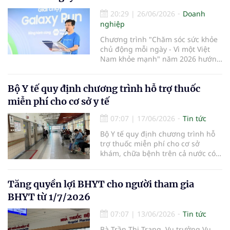
20:29
|
26/06/2026
Doanh
nghiệp
Chương trình "Chăm sóc sức khỏe
chủ động mỗi ngày - Vì một Việt
Nam khỏe mạnh" năm 2026 hướng
tới lan tỏa thói quen chủ động
theo dõi sức khỏe, tăng cường
Bộ Y tế quy định chương trình hỗ trợ thuốc
phòng bệnh, đồng thời thúc đẩy
ứng dụng công nghệ số để nâng
miễn phí cho cơ sở y tế
cao chất lượng chăm sóc sức khỏe
trong
07:07
|
17/06/2026
Tin tức
Bộ Y tế quy định chương trình hỗ
trợ thuốc miễn phí cho cơ sở
khám, chữa bệnh trên cả nước có
hiệu lực từ ngày 10/7/2026.
Tăng quyền lợi BHYT cho người tham gia
BHYT từ 1/7/2026
07:07
|
13/06/2026
Tin tức
Bà Trần Thị Trang, Vụ trưởng Vụ