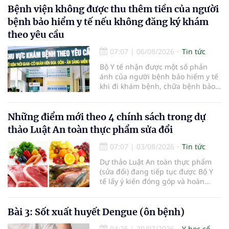
có giá trị hàng tỷ USD.
Bệnh viện không được thu thêm tiền của người
bệnh bảo hiểm y tế nếu không đăng ký khám
theo yêu cầu
07:07
|
06/08/2026
Tin tức
Bộ Y tế nhận được một số phản
ánh của người bệnh bảo hiểm y tế
khi đi khám bệnh, chữa bệnh bảo
hiểm y tế đúng trình tự, thủ tục
quy định, không đăng ký khám
bệnh, chữa bệnh theo yêu cầu
Những điểm mới theo 4 chính sách trong dự
nhưng vẫn phải nộp thêm các chi
thảo Luật An toàn thực phẩm sửa đổi
phí khám bệnh, chữa bệnh ngoài
phần c
07:07
|
03/08/2026
Tin tức
Dự thảo Luật An toàn thực phẩm
(sửa đổi) đang tiếp tục được Bộ Y
tế lấy ý kiến đóng góp và hoàn
thiện với nhiều chính sách nhằm
đổi mới phương thức quản lý, tăng
cường hậu kiểm, ứng dụng chuyển
Bài 3: Sốt xuất huyết Dengue (ôn bệnh)
đổi số, kiểm soát nguy cơ theo toàn
04:25
|
30/07/2026
Y học cổ