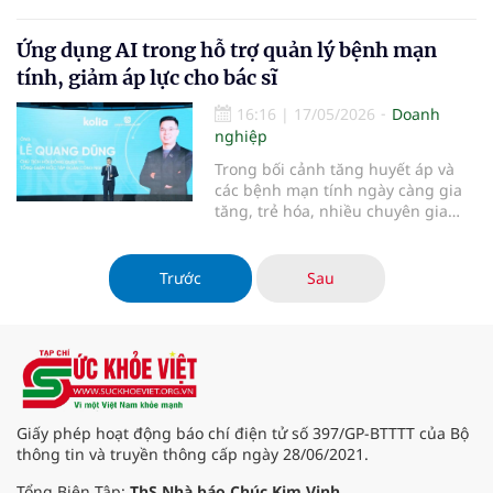
thiện hành lang pháp lý về công
tác phòng bệnh, chăm sóc, bảo vệ
và nâng cao sức khỏe nhân dân
Ứng dụng AI trong hỗ trợ quản lý bệnh mạn
trong tình hình mới. Đồng thời,
tính, giảm áp lực cho bác sĩ
đẩy mạnh chuyển đổi số y tế, tạo l
16:16
|
17/05/2026
Doanh
nghiệp
Trong bối cảnh tăng huyết áp và
các bệnh mạn tính ngày càng gia
tăng, trẻ hóa, nhiều chuyên gia
cho rằng trí tuệ nhân tạo (AI) sẽ
đóng vai trò quan trọng trong hỗ
trợ theo dõi sức khỏe và quản lý
Trước
Sau
điều trị lâu dài. Các nền tảng công
nghệ mới được kỳ vọng g
Giấy phép hoạt động báo chí điện tử số 397/GP-BTTTT của Bộ
thông tin và truyền thông cấp ngày 28/06/2021.
Tổng Biên Tập:
ThS Nhà báo Chúc Kim Vinh