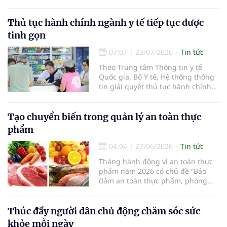
tăng cường phát hiện, nghiên cứu,
tiêu chuẩn hóa dược liệu và xây
dựng khung pháp lý để y dược cổ
Thủ tục hành chính ngành y tế tiếp tục được
truyền vừa phát huy giá trị vừa bảo
tinh gọn
đảm an toàn cho người bệnh
07:07
|
23/07/2026
Tin tức
Theo Trung tâm Thông tin y tế
Quốc gia, Bộ Y tế, Hệ thống thông
tin giải quyết thủ tục hành chính
(TTHC) tập trung của Bộ Y tế hiện
đã tích hợp và liên thông thành
công với Cổng Dịch vụ công Quốc
Tạo chuyển biến trong quản lý an toàn thực
gia, cho phép đồng bộ hồ sơ và
phẩm
cung cấp hàng trăm dịch vụ c
04:04
|
27/06/2026
Tin tức
Tháng hành động vì an toàn thực
phẩm năm 2026 có chủ đề “Bảo
đảm an toàn thực phẩm, phòng
ngừa ngộ độc thực phẩm trong
dịch vụ ăn uống và thức ăn đường
phố” trên phạm vi cả nước vừa kết
Thúc đẩy người dân chủ động chăm sóc sức
thúc.
khỏe mỗi ngày