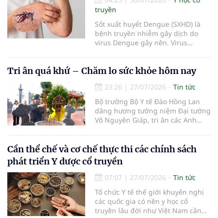
bộ chuỗi cung ứng và nâng
truyền
Sốt xuất huyết Dengue (SXHD) là
bệnh truyền nhiễm gây dịch do
virus Dengue gây nên. Virus
Dengue có 4 type huyết thanh là
DEN-1, DEN-2, DEN-3 và DEN-4.
Tri ân quá khứ – Chăm lo sức khỏe hôm nay
Virus truyền từ người bệnh sang
người lành do muỗi đốt. Muỗi
23:26
|
27/07/2026
Tin tức
Aedes aegypti là côn trùng trung
gian truyền bệnh chủ yếu.
Bộ trưởng Bộ Y tế Đào Hồng Lan
dâng hương tưởng niệm Đại tướng
Võ Nguyên Giáp, tri ân các Anh
hùng liệt sĩ và động viên y tế cơ sở
tại Quảng Trị
Cần thể chế và cơ chế thực thi các chính sách
phát triển Y dược cổ truyền
07:07
|
27/07/2026
Tin tức
Tổ chức Y tế thế giới khuyến nghị
các quốc gia có nền y học cổ
truyền lâu đời như Việt Nam cần