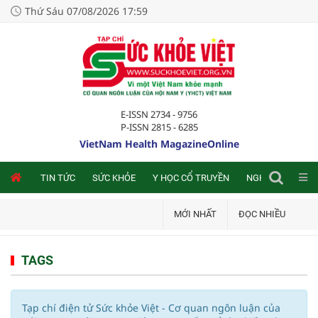
Thứ Sáu 07/08/2026 17:59
E-ISSN 2734 - 9756
P-ISSN 2815 - 6285
VietNam Health MagazineOnline
NLINE
TIN TỨC
SỨC KHỎE
Y HỌC CỔ TRUYỀN
NGHIÊN CỨU TRA
MỚI NHẤT
ĐỌC NHIỀU
TAGS
Tạp chí điện tử Sức khỏe Việt - Cơ quan ngôn luận của