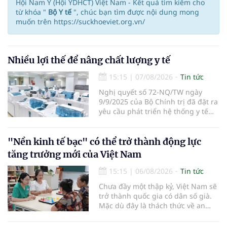
Hội Nam Y (Hội YDHCT) Việt Nam - Kết quả tìm kiếm cho
từ khóa "
Bộ Y tế
", chúc bạn tìm được nội dung mong
muốn trên https://suckhoeviet.org.vn/
Nhiều lợi thế để nâng chất lượng y tế
15:15
|
07/08/2026
Tin tức
Nghị quyết số 72-NQ/TW ngày
9/9/2025 của Bộ Chính trị đã đặt ra
yêu cầu phát triển hệ thống y tế
hiện đại, công bằng, chất lượng,
hiệu quả và hội nhập quốc tế.
"Nền kinh tế bạc" có thể trở thành động lực
tăng trưởng mới của Việt Nam
15:15
|
06/08/2026
Tin tức
Chưa đầy một thập kỷ, Việt Nam sẽ
trở thành quốc gia có dân số già.
Mặc dù đây là thách thức về an
sinh xã hội, tuy nhiên cũng mở ra
"nền kinh tế bạc", lĩnh vực dự báo