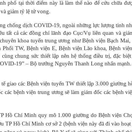
 phố tại thời điểm này là làm thế nào để cứu chữa đượ
và giảm tỷ lệ tử vong.
ng chống dịch COVID-19, ngoài những lực lượng tinh nh
iều tất cả các đồng chí lãnh đạo Cục/Vụ liên quan và gi
ện chuyên khoa tuyến trung ương như Bệnh viện Bạch Mai,
ện Phổi TW, Bệnh viện E, Bệnh viện Lão khoa, Bệnh việ
ng chung sức thiết lập nên hệ thống điều trị, đặc biệt
n COVID-19” – Bộ trưởng Nguyễn Thanh Long nhấn mạnh.
tế giao các Bệnh viện tuyến TW thiết lập 3.000 giường h
c các bệnh viện trung ương sẽ làm giám đốc các bệnh việ
TP Hồ Chí Minh quy mô 1.000 giường do Bệnh viện Ch
ớu TP Hồ Chí Minh cơ sở 2 (bệnh viện này đã đi vào hoạ