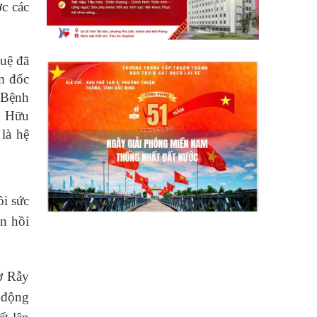
c các
uệ đã
ám đốc
 Bệnh
n Hữu
 là hệ
ồi sức
n hồi
ợ Rẫy
t động