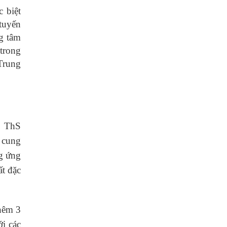
 biệt
 tuyến
g tâm
 trong
 Trung
, ThS
 cung
ng ứng
ất đặc
thêm 3
i các