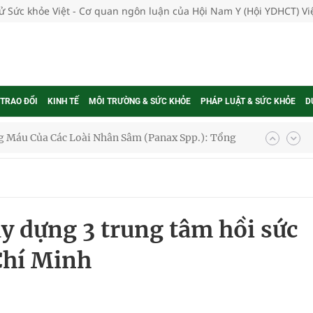
tử Sức khỏe Việt - Cơ quan ngôn luận của Hội Nam Y (Hội YDHCT) V
 Máu Của Các Loài Nhân Sâm (Panax Spp.): Tổng
 TRAO ĐỔI
KINH TẾ
MÔI TRƯỜNG & SỨC KHỎE
PHÁP LUẬT & SỨC KHỎE
D
oàn quốc
g trưởng mới của Việt Nam
phương hai cấp trong quản lý hoạt động nha khoa,
ây dựng 3 trung tâm hồi sức
 Chí Minh
uồn lực cho môi trường và cộng đồng
ệnh bảo hiểm y tế nếu không đăng ký khám theo yêu