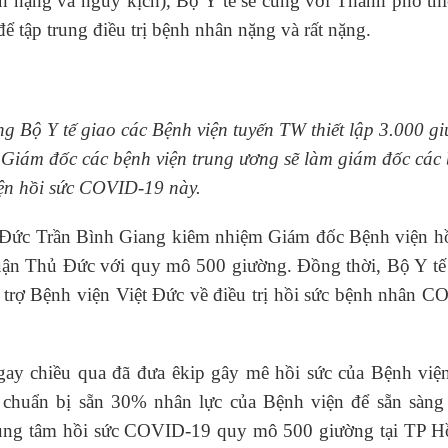
ân nặng và nguy kịch), Bộ Y tế sẽ cùng với Thành phố thi
để tập trung điều trị bệnh nhân nặng và rất nặng.
Bộ Y tế giao các Bệnh viện tuyến TW thiết lập 3.000 g
 Giám đốc các bệnh viện trung ương sẽ làm giám đốc các
ện hồi sức COVID-19 này.
 Đức Trần Bình Giang kiêm nhiệm Giám đốc Bệnh viện hồ
uận Thủ Đức với quy mô 500 giường. Đồng thời, Bộ Y tế
trợ Bệnh viện Việt Đức về điều trị hồi sức bệnh nhân C
ay chiều qua đã đưa êkip gây mê hồi sức của Bệnh viện
chuẩn bị sẵn 30% nhân lực của Bệnh viện để sẵn sàng
Trung tâm hồi sức COVID-19 quy mô 500 giường tại TP H