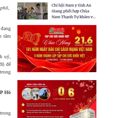
tặng quà cho 150 người
Chi hội Nam y tỉnh An
dân tại xã Tân Tập
phố,
Giang phối hợp Chùa
Nam Thạnh Tự khám và
cấp thuốc miễn phí cho
 đang
nhân dân
n tâm
h uỷ,
độ để
 trong
TP Hồ
trong