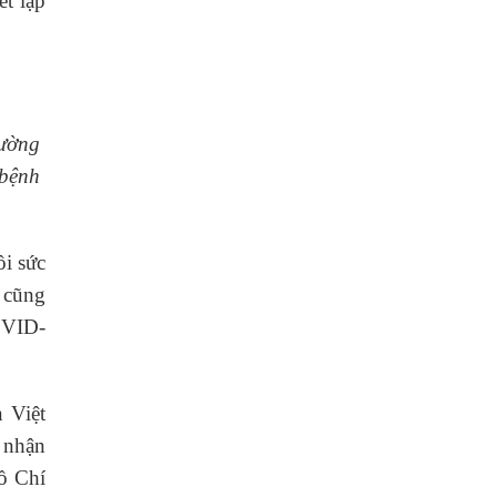
ết lập
iường
 bệnh
i sức
 cũng
OVID-
 Việt
 nhận
ồ Chí