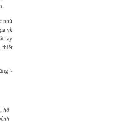
n.
ực phù
ia về
ắt tay
 thiết
ứng”-
, hỗ
bệnh