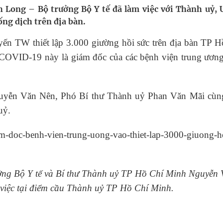
 Long – Bộ trưởng Bộ Y tế đã làm việc với Thành uỷ,
ng dịch trên địa bàn.
ầm
yến TW thiết lập 3.000 giường hồi sức trên địa bàn TP 
 COVID-19 này là giám đốc của các bệnh viện trung ương
i sầu riêng 2026
nh vực cấp cứu, điều trị đột quỵ
uyễn Văn Nên, Phó Bí thư Thành uỷ Phan Văn Mãi cùn
ngừa ung thư
uỷ.
ng Bộ Y tế và Bí thư Thành uỷ TP Hồ Chí Minh Nguyễn
 việc tại điểm cầu Thành uỷ TP Hồ Chí Minh.