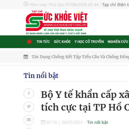
Hôm nay:
Thứ Sáu 07/08/2026 05:44
-
Tạp chí điện 
Tác Dụng Chống Kết Tập Tiểu Cầu Và Chống Đông
TIN TỨC
SỨC KHỎE
Y HỌC CỔ TRUYỀN
NGHIÊN CỨU
Quan Bằng Chứng Dược Lý Và Cơ Chế Phân Tử
Xây dựng bản đồ mạng lưới cấp cứu ngoại viện t
Tin nổi bật
"Nền kinh tế bạc" có thể trở thành động lực tăn
Quảng Trị: Phát huy vai trò của chính quyền địa 
Bộ Y tế khẩn cấp x
bảo vệ sức khỏe Nhân dân
tích cực tại TP Hồ
Không chỉ cắt tóc, Đông Tây Barbershop dành ng
07:10
|
29/07/2021
Tin nổi bật
Bệnh viện không được thu thêm tiền của người b