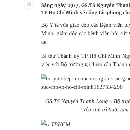
Sáng ngày 29/7, GS.TS Nguyễn Thanh
cầu
TP Hồ Chí Minh về công tác phòng chố
Ung thư thận: Nguy hiểm vì tiến triển quá âm th
Bộ Y tế vừa giao cho các Bệnh viện tu
Minh, giám đốc các bệnh viện hồi sức
Nhiều chuỗi hoạt động lớn được diễn ra tại Lễ hộ
tại.
Tiếp tục rà soát, triển khai các nhiệm vụ trong lĩ
Bí thư Thành uỷ TP Hồ Chí Minh Ng
Súp lơ xanh mang đến hy vọng mới trong phòng 
việc với Bộ trưởng tại điểm cầu Thành 
GS.TS Nguyễn Thanh Long – Bộ trưở
Nên chủ trì buổi làm