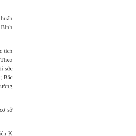
 huấn
 Bình
 tích
 Theo
i sức
; Bắc
 đường
cơ sở
iện K