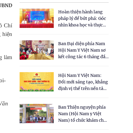
 UBND
Hoàn thiện hành lang
pháp lý để bứt phá: Góc
Hồ Chí
nhìn khoa học và thực
tiễn tại Tọa đàm " Đề
 hiện
xuất một số nội dung
Ban Đại diện phía Nam
cho Luật Y dược cổ
Hội Nam Y Việt Nam sơ
truyền Việt Nam"
g làm
kết công tác 6 tháng đầu
năm 2026
Hội Nam Y Việt Nam:
Đổi mới sáng tạo, khẳng
định vị thế trên nền tảng
y học cổ truyền và khoa
học hiện đại
 Văn
Ban Thiện nguyện phía
Nam (Hội Nam y Việt
Nam) tổ chức khám chữa
bệnh y học cổ truyền và