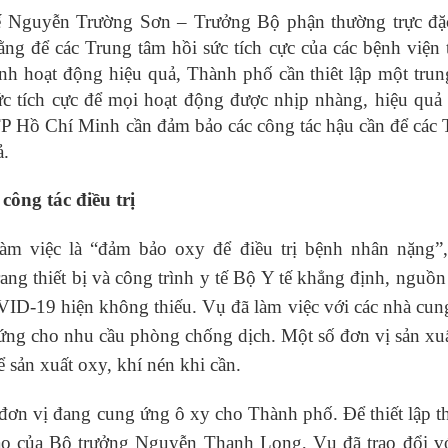
tế Nguyễn Trường Sơn – Trưởng Bộ phận thường trực đặc
ng để các Trung tâm hồi sức tích cực của các bệnh viện
nh hoạt động hiệu quả, Thành phố cần thiêt lập một trun
ức tích cực để mọi hoạt động được nhịp nhàng, hiệu quả
TP Hồ Chí Minh cần đảm bảo các công tác hậu cần để các
ả.
ông tác điều trị
àm việc là “đảm bảo oxy để điều trị bệnh nhân nặng”
g thiết bị và công trình y tế Bộ Y tế khẳng định, nguồn
VID-19 hiện không thiếu. Vụ đã làm việc với các nhà cu
 ứng cho nhu cầu phòng chống dịch. Một số đơn vị sản xu
 sản xuất oxy, khí nén khi cần.
đơn vị đang cung ứng ô xy cho Thành phố. Để thiết lập 
đạo của Bộ trưởng Nguyễn Thanh Long, Vụ đã trao đổi vớ