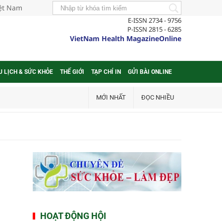
iệt Nam
E-ISSN 2734 - 9756
P-ISSN 2815 - 6285
VietNam Health MagazineOnline
U LỊCH & SỨC KHỎE
THẾ GIỚI
TẠP CHÍ IN
GỬI BÀI ONLINE
MỚI NHẤT
ĐỌC NHIỀU
HOẠT ĐỘNG HỘI