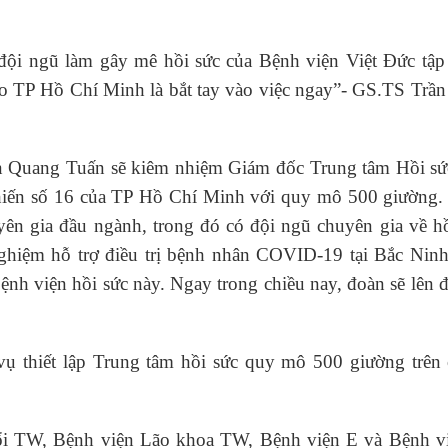
đội ngũ làm gây mê hồi sức của Bệnh viện Việt Đức tập
ào TP Hồ Chí Minh là bắt tay vào việc ngay”- GS.TS Trần
Quang Tuấn sẽ kiêm nhiệm Giám đốc Trung tâm Hồi sức
 chiến số 16 của TP Hồ Chí Minh với quy mô 500 giường.
yên gia đầu ngành, trong đó có đội ngũ chuyên gia về hồ
 nghiệm hỗ trợ điều trị bệnh nhân COVID-19 tại Bắc Ninh
nh viện hồi sức này. Ngay trong chiều nay, đoàn sẽ lên
 thiết lập Trung tâm hồi sức quy mô 500 giường trên 
ổi TW, Bệnh viện Lão khoa TW, Bệnh viện E và Bệnh v