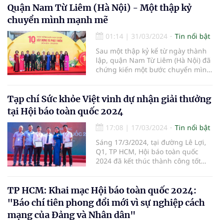
dược học cổ truyền (thuộc Hội
Quận Nam Từ Liêm (Hà Nội) - Một thập kỷ
Nghiên cứu Khoa học về Đông
chuyển mình mạnh mẽ
Nam Á – Việt Nam) phối hợp với
các cơ quan hữu quan tổ chức
01:14
|
31/03/2024
Tin nổi bật
chương trình:“Du Xuân đón lộc
Sau một thập kỷ kể từ ngày thành
Giáp Thìn 2024”, Dựlễ dâng hương
lập, quận Nam Từ Liêm (Hà Nội) đã
Đền thờ Vua Đinh Tiên Hoàng và
chứng kiến một bước chuyển mình
làm từ thiện tại xã Trường Yên,
mạnh mẽ, từ một vùng quê ven đô
huyện Hoa Lư, tỉnh Ninh Bình”.
bước vào kỷ nguyên mới với diện
mạo đô thị văn minh và hiện đại.
Tạp chí Sức khỏe Việt vinh dự nhận giải thưởng
tại Hội báo toàn quốc 2024
17:08
|
17/03/2024
Tin nổi bật
Sáng 17/3/2024, tại đường Lê Lợi,
Q1, TP HCM, Hội báo toàn quốc
2024 đã kết thúc thành công tốt
đẹp. Hội báo đã có nhiều hoạt
động sôi nổi, giàu ý nghĩa, tạo cơ
hội để những người trong nghề
TP HCM: Khai mạc Hội báo toàn quốc 2024:
được giao lưu, học hỏi; chung sức,
"Báo chí tiên phong đổi mới vì sự nghiệp cách
đồng lòng thúc đẩy tinh thần đổi
mạng của Đảng và Nhân dân"
mới sáng tạo trong hoạt động báo