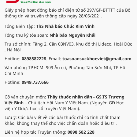
Giấy phép hoạt động báo chí điện tử số 397/GP-BTTTT của Bộ
thông tin và truyền thông cấp ngày 28/06/2021.
Tổng Biên Tập:
ThS Nhà báo Chúc Kim Vinh
Tổng thư ký tòa soạn:
Nhà báo Nguyễn Khải
Trụ sở chính: Tầng 2, Căn 03NV03, khu đô thị Lideco, Hoài Đức
, Hà Nội
Hotline:
0898582228
. Email:
toasoansuckhoeviet@gmail.com
Văn phòng TP.HCM: 909 Âu cơ, Phường Tân Sơn Nhì, TP Hồ
Chí Minh
Hotline:
0949.737.666
Cố vấn chuyên môn:
Thầy thuốc nhân dân - GS.TS Trương
Việt Bình
– Chủ tịch Hội Nam Y Việt Nam. (Nguyên GĐ Học
viện Y Dược học cổ truyền Việt Nam).
Lưu ý: Các bài viết về các bài thuốc chỉ có tính chất tham
khảo, không thay thế cho việc chẩn đoán hoặc điều trị.
Liên hệ hợp tác Truyền thông:
0898 582 228