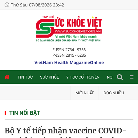
Thứ Sáu 07/08/2026 23:42
E-ISSN 2734 - 9756
P-ISSN 2815 - 6285
VietNam Health MagazineOnline
NLINE
TIN TỨC
SỨC KHỎE
Y HỌC CỔ TRUYỀN
NGHIÊN CỨU TRA
MỚI NHẤT
ĐỌC NHIỀU
TIN NỔI BẬT
Bộ Y tế tiếp nhận vaccine COVID-