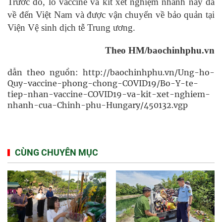
Trước đó, lô vaccine và kit xét nghiệm nhanh này đã
về đến Việt Nam và được vận chuyển về bảo quản tại
Viện Vệ sinh dịch tễ Trung ương.
Theo HM/baochinhphu.vn
dẫn theo nguồn: http://baochinhphu.vn/Ung-ho-
Quy-vaccine-phong-chong-COVID19/Bo-Y-te-
tiep-nhan-vaccine-COVID19-va-kit-xet-nghiem-
nhanh-cua-Chinh-phu-Hungary/450132.vgp
CÙNG CHUYÊN MỤC