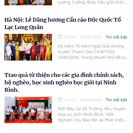
Lương Cường được bầu giữ chức
Chủ tịch nước nhiệm kỳ 2021-2026.
Hà Nội: Lễ Dâng hương Cẩn cáo Đức Quốc Tổ
Lạc Long Quân
00:00
|
15/08/2024
Tin nổi bật
Kỷ niệm 70 năm ngày Giải phóng
huyện Thanh Oai (16/8/1954 -
16/8/2024). Trong khuôn khổ đề án
“Đường vào Vương quốc Vua Hùng
trên không gian thực tế ảo” do
Giáo hội Phật giáo Việt Nam, Hội
Trao quà từ thiện cho các gia đình chính sách,
Nam y Việt Nam, và Chương trình
hộ nghèo, học sinh nghèo học giỏi tại Ninh
truyền thông Việt đồng hành cùng
Bình.
doanh nghiệp chủ trì, nhiều hoạt
động văn hóa cội nguồn đã được
10:10
|
24/04/2024
Tin nổi bật
triển khai trong suốt hai năm qua.
Mới đây, tại Xã Trường Yên, huyện
Hoa Lư, tỉnh Ninh Bình, Viện
Nghiên cứu Bảo tồn và Phát triển
Văn hóa Đông Nam Á, Viện Nghiên
cứu, Ứng dụng và Phát triển Y