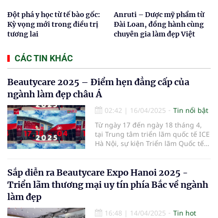
Đột phá y học từ tế bào gốc:
Anruti – Dược mỹ phẩm từ
Kỳ vọng mới trong điều trị
Đài Loan, đồng hành cùng
tương lai
chuyên gia làm đẹp Việt
CÁC TIN KHÁC
Beautycare 2025 – Điểm hẹn đẳng cấp của
ngành làm đẹp châu Á
02:42
|
16/04/2025
Tin nổi bật
Từ ngày 17 đến ngày 18 tháng 4,
tại Trung tâm triển lãm quốc tế ICE
Hà Nội, sự kiện Triển lãm Quốc tế
Ngành Làm Đẹp – Beautycare 2025
đã chính thức khai mạc với chủ đề
"Vẻ đẹp bền vững – Công nghệ
Sắp diễn ra Beautycare Expo Hanoi 2025 -
định hình tương lai".
Triển lãm thương mại uy tín phía Bắc về ngành
làm đẹp
16:48
|
14/04/2025
Tin hot