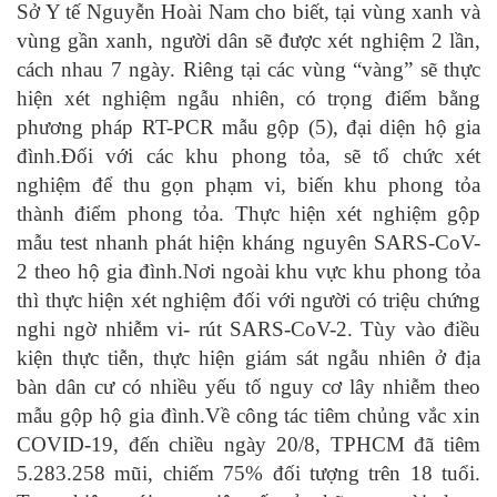
Sở Y tế Nguyễn Hoài Nam cho biết, tại vùng xanh và
vùng gần xanh, người dân sẽ được xét nghiệm 2 lần,
cách nhau 7 ngày. Riêng tại các vùng “vàng” sẽ thực
hiện xét nghiệm ngẫu nhiên, có trọng điểm bằng
phương pháp RT-PCR mẫu gộp (5), đại diện hộ gia
đình.Đối với các khu phong tỏa, sẽ tổ chức xét
nghiệm để thu gọn phạm vi, biến khu phong tỏa
thành điểm phong tỏa. Thực hiện xét nghiệm gộp
mẫu test nhanh phát hiện kháng nguyên SARS-CoV-
2 theo hộ gia đình.Nơi ngoài khu vực khu phong tỏa
thì thực hiện xét nghiệm đối với người có triệu chứng
nghi ngờ nhiễm vi- rút SARS-CoV-2. Tùy vào điều
kiện thực tiễn, thực hiện giám sát ngẫu nhiên ở địa
bàn dân cư có nhiều yếu tố nguy cơ lây nhiễm theo
mẫu gộp hộ gia đình.Về công tác tiêm chủng vắc xin
COVID-19, đến chiều ngày 20/8, TPHCM đã tiêm
5.283.258 mũi, chiếm 75% đối tượng trên 18 tuổi.