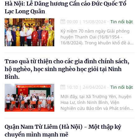
Hà Nội: Lễ Dâng hương Cẩn cáo Đức Quốc Tổ
Lạc Long Quân
00:00
|
15/08/2024
Tin nổi bật
Kỷ niệm 70 năm ngày Giải phóng
huyện Thanh Oai (16/8/1954 -
16/8/2024). Trong khuôn khổ đề án
“Đường vào Vương quốc Vua Hùng
trên không gian thực tế ảo” do
Giáo hội Phật giáo Việt Nam, Hội
Trao quà từ thiện cho các gia đình chính sách,
Nam y Việt Nam, và Chương trình
hộ nghèo, học sinh nghèo học giỏi tại Ninh
truyền thông Việt đồng hành cùng
Bình.
doanh nghiệp chủ trì, nhiều hoạt
động văn hóa cội nguồn đã được
10:10
|
24/04/2024
Tin nổi bật
triển khai trong suốt hai năm qua.
Mới đây, tại Xã Trường Yên, huyện
Hoa Lư, tỉnh Ninh Bình, Viện
Nghiên cứu Bảo tồn và Phát triển
Văn hóa Đông Nam Á, Viện Nghiên
cứu, Ứng dụng và Phát triển Y
dược học cổ truyền (thuộc Hội
Quận Nam Từ Liêm (Hà Nội) - Một thập kỷ
Nghiên cứu Khoa học về Đông
chuyển mình mạnh mẽ
Nam Á – Việt Nam) phối hợp với