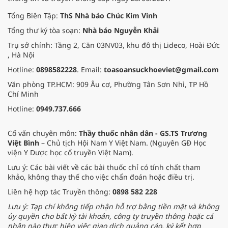
Tổng Biên Tập:
ThS Nhà báo Chúc Kim Vinh
Tổng thư ký tòa soạn:
Nhà báo Nguyễn Khải
Trụ sở chính: Tầng 2, Căn 03NV03, khu đô thị Lideco, Hoài Đức
, Hà Nội
Hotline:
0898582228
. Email:
toasoansuckhoeviet@gmail.com
Văn phòng TP.HCM: 909 Âu cơ, Phường Tân Sơn Nhì, TP Hồ
Chí Minh
Hotline:
0949.737.666
Cố vấn chuyên môn:
Thầy thuốc nhân dân - GS.TS Trương
Việt Bình
– Chủ tịch Hội Nam Y Việt Nam. (Nguyên GĐ Học
viện Y Dược học cổ truyền Việt Nam).
Lưu ý: Các bài viết về các bài thuốc chỉ có tính chất tham
khảo, không thay thế cho việc chẩn đoán hoặc điều trị.
Liên hệ hợp tác Truyền thông:
0898 582 228
Lưu ý: Tạp chí không tiếp nhận hỗ trợ bằng tiền mặt và không
ủy quyền cho bất kỳ tài khoản, công ty truyền thông hoặc cá
nhân nào thực hiện việc giao dịch quảng cáo, ký kết hợp