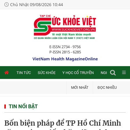
Chủ Nhật 09/08/2026 10:44
E-ISSN 2734 - 9756
P-ISSN 2815 - 6285
VietNam Health MagazineOnline
NLINE
TIN TỨC
SỨC KHỎE
Y HỌC CỔ TRUYỀN
NGHIÊN CỨU TRA
MỚI NHẤT
ĐỌC NHIỀU
TIN NỔI BẬT
Bốn biện pháp để TP Hồ Chí Minh