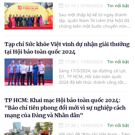
các cơ quan hữu quan tổ chức
01:14
|
31/03/2024
Tin nổi bật
chương trình:“Du Xuân đón lộc
Sau một thập kỷ kể từ ngày thành
Giáp Thìn 2024”, Dựlễ dâng hương
lập, quận Nam Từ Liêm (Hà Nội) đã
Đền thờ Vua Đinh Tiên Hoàng và
chứng kiến một bước chuyển mình
làm từ thiện tại xã Trường Yên,
mạnh mẽ, từ một vùng quê ven đô
huyện Hoa Lư, tỉnh Ninh Bình”.
bước vào kỷ nguyên mới với diện
mạo đô thị văn minh và hiện đại.
Tạp chí Sức khỏe Việt vinh dự nhận giải thưởng
tại Hội báo toàn quốc 2024
17:08
|
17/03/2024
Tin nổi bật
Sáng 17/3/2024, tại đường Lê Lợi,
Q1, TP HCM, Hội báo toàn quốc
2024 đã kết thúc thành công tốt
đẹp. Hội báo đã có nhiều hoạt
động sôi nổi, giàu ý nghĩa, tạo cơ
hội để những người trong nghề
TP HCM: Khai mạc Hội báo toàn quốc 2024:
được giao lưu, học hỏi; chung sức,
"Báo chí tiên phong đổi mới vì sự nghiệp cách
đồng lòng thúc đẩy tinh thần đổi
mạng của Đảng và Nhân dân"
mới sáng tạo trong hoạt động báo
chí. Tại Hội báo, Chi hội Nhà báo
21:38
|
15/03/2024
Tin nổi bật
Tạp chí Sức khỏe Việt đã vinh dự
nhận giải thưởng.
Với chủ đề “Báo chí Việt Nam - Tiên