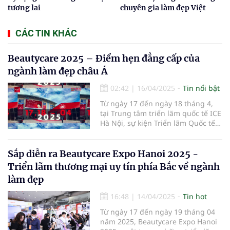
tương lai
chuyên gia làm đẹp Việt
CÁC TIN KHÁC
Beautycare 2025 – Điểm hẹn đẳng cấp của
ngành làm đẹp châu Á
02:42
|
16/04/2025
Tin nổi bật
Từ ngày 17 đến ngày 18 tháng 4,
tại Trung tâm triển lãm quốc tế ICE
Hà Nội, sự kiện Triển lãm Quốc tế
Ngành Làm Đẹp – Beautycare 2025
đã chính thức khai mạc với chủ đề
"Vẻ đẹp bền vững – Công nghệ
Sắp diễn ra Beautycare Expo Hanoi 2025 -
định hình tương lai".
Triển lãm thương mại uy tín phía Bắc về ngành
làm đẹp
16:48
|
14/04/2025
Tin hot
Từ ngày 17 đến ngày 19 tháng 04
năm 2025, Beautycare Expo Hanoi