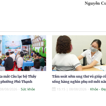
Nguyễn C
a mắt Câu lạc bộ Thầy
Tầm soát sớm ung thư vú giúp c
 phường Phú Thạnh
sống hàng nghìn phụ nữ mỗi n
08/08/2026
Sức khỏe
15:15
|
08/08/2026
Khỏe - Đẹ