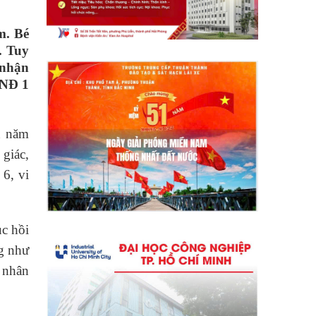
ậm. Bé
. Tuy
 nhận
VNĐ 1
ên năm
 giác,
 6, vi
ục hồi
ng như
 nhân