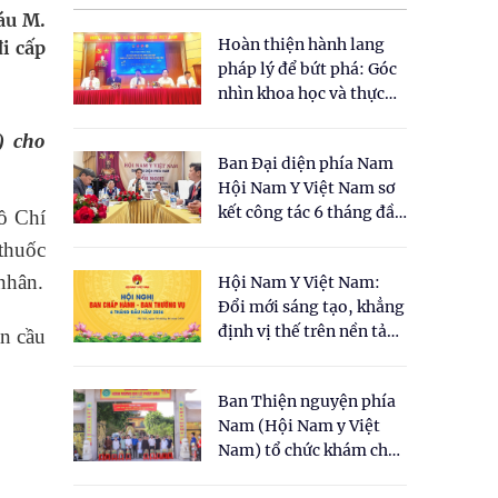
háu M.
Hoàn thiện hành lang
đi cấp
pháp lý để bứt phá: Góc
nhìn khoa học và thực
tiễn tại Tọa đàm " Đề
h)
cho
xuất một số nội dung
Ban Đại diện phía Nam
cho Luật Y dược cổ
Hội Nam Y Việt Nam sơ
truyền Việt Nam"
kết công tác 6 tháng đầu
ồ Chí
năm 2026
 thuốc
nhân.
Hội Nam Y Việt Nam:
Đổi mới sáng tạo, khẳng
định vị thế trên nền tảng
n cầu
y học cổ truyền và khoa
học hiện đại
Ban Thiện nguyện phía
Nam (Hội Nam y Việt
Nam) tổ chức khám chữa
bệnh y học cổ truyền và