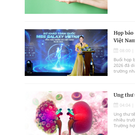
Họp báo 
Việt Nam
08:00
Buổi họp 
2026 đã di
trường nha
mới kết hợ
Ung thư 
04:04
Ung thư tế
nhiều trườ
Trường hợp
tháng theo