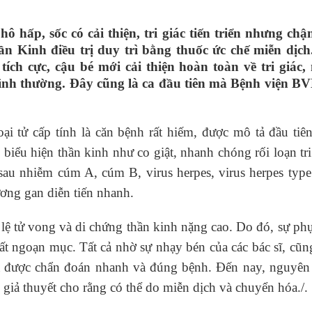
hô hấp, sốc có cải thiện, tri giác tiến triển nhưng ch
 Kinh điều trị duy trì bằng thuốc ức chế miễn dịch
 tích cực, cậu bé mới cải thiện hoàn toàn về tri giác,
bình thường. Đây cũng là ca đầu tiên mà Bệnh viện B
ại tử cấp tính là căn bệnh rất hiếm, được mô tả đầu ti
biểu hiện thần kinh như co giật, nhanh chóng rối loạn tri
au nhiễm cúm A, cúm B, virus herpes, virus herpes type
ng gan diễn tiến nhanh.
 lệ tử vong và di chứng thần kinh nặng cao. Do đó, sự ph
 rất ngoạn mục. Tất cả nhờ sự nhạy bén của các bác sĩ, cũ
đã được chẩn đoán nhanh và đúng bệnh. Đến nay, nguyên
 giả thuyết cho rằng có thể do miễn dịch và chuyển hóa./.