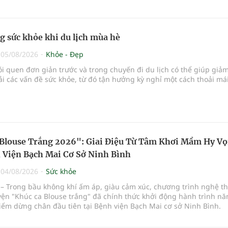
ời cao tuổi.
 sức khỏe khi du lịch mùa hè
|
05/08/2026
Khỏe - Đẹp
ói quen đơn giản trước và trong chuyến đi du lịch có thể giúp giả
i các vấn đề sức khỏe, từ đó tận hưởng kỳ nghỉ một cách thoải má
Blouse Trắng 2026": Giai Điệu Từ Tâm Khơi Mầm Hy V
 Viện Bạch Mai Cơ Sở Ninh Bình
|
04/08/2026
Sức khỏe
– Trong bầu không khí ấm áp, giàu cảm xúc, chương trình nghệ th
yện "Khúc ca Blouse trắng" đã chính thức khởi động hành trình n
iểm dừng chân đầu tiên tại Bệnh viện Bạch Mai cơ sở Ninh Bình.