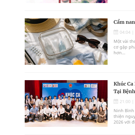
biệt ở ngư
Cẩm nang
04:04
Một vài th
cơ gặp phả
hơn...
Khúc Ca 
Tại Bệnh
21:00
Ninh Bình 
thiện ngu
2026 với đ