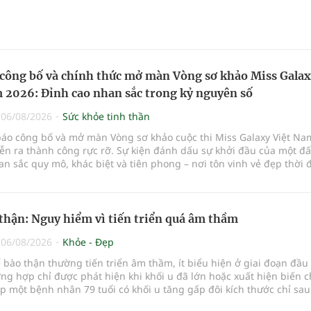
công bố và chính thức mở màn Vòng sơ khảo Miss Gala
 2026: Đỉnh cao nhan sắc trong kỷ nguyên số
|
06/08/2026
Sức khỏe tinh thần
báo công bố và mở màn Vòng sơ khảo cuộc thi Miss Galaxy Việt Na
ễn ra thành công rực rỡ. Sự kiện đánh dấu sự khởi đầu của một đ
n sắc quy mô, khác biệt và tiên phong – nơi tôn vinh vẻ đẹp thời 
p giữa Tri thức, Bản lĩnh, Văn hóa và Công nghệ số
thận: Nguy hiểm vì tiến triển quá âm thầm
|
06/08/2026
Khỏe - Đẹp
 bào thận thường tiến triển âm thầm, ít biểu hiện ở giai đoạn đầu
ng hợp chỉ được phát hiện khi khối u đã lớn hoặc xuất hiện biến 
 một bệnh nhân 79 tuổi có khối u tăng gấp đôi kích thước chỉ sau
 dõi là lời cảnh báo về sự cần thiết của việc khám sức khỏe định kỳ