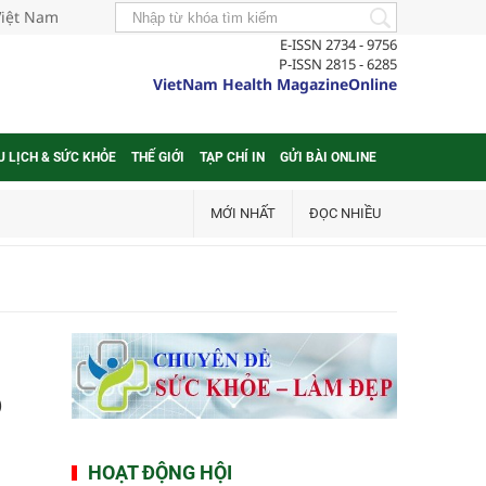
Việt Nam
E-ISSN 2734 - 9756
P-ISSN 2815 - 6285
VietNam Health MagazineOnline
U LỊCH & SỨC KHỎE
THẾ GIỚI
TẠP CHÍ IN
GỬI BÀI ONLINE
MỚI NHẤT
ĐỌC NHIỀU
p
HOẠT ĐỘNG HỘI