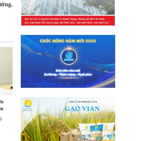
ường.
ứu
ăm
p