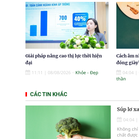
Giải pháp nâng cao thị lực thời hiện
Cách âm nh
đại
đóng giày
11:11
|
08/08/2026
Khỏe - Đẹp
04:04
|
thần
CÁC TIN KHÁC
Súp lơ x
04:04
Không chỉ 
chất được 