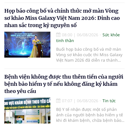
"nền kinh tế bạc", lĩnh vực dự báo
có giá trị hàng tỷ USD.
Họp báo công bố và chính thức mở màn Vòng
sơ khảo Miss Galaxy Việt Nam 2026: Đỉnh cao
nhan sắc trong kỷ nguyên số
08:00
|
06/08/2026
Sức khỏe
tinh thần
Buổi họp báo công bố và mở màn
Vòng sơ khảo cuộc thi Miss Galaxy
Việt Nam 2026 đã diễn ra thành
công rực rỡ. Sự kiện đánh dấu sự
khởi đầu của một đấu trường nhan
Bệnh viện không được thu thêm tiền của người
sắc quy mô, khác biệt và tiên
phong – nơi tôn vinh vẻ đẹp thời
bệnh bảo hiểm y tế nếu không đăng ký khám
đại mới kết hợp giữa Tri thức, Bản
theo yêu cầu
lĩnh, Văn hóa và Công nghệ số
07:07
|
06/08/2026
Tin tức
Bộ Y tế nhận được một số phản
ánh của người bệnh bảo hiểm y tế
khi đi khám bệnh, chữa bệnh bảo
hiểm y tế đúng trình tự, thủ tục