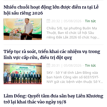
quy định, không đăng ký khám
bệnh, chữa bệnh theo yêu cầu
Nhiều chuỗi hoạt động lớn được diễn ra tại Lễ
nhưng vẫn phải nộp thêm các chi
hội sầu riêng 2026
phí khám bệnh, chữa bệnh ngoài
phần cùng chi trả.
20:32
|
05/08/2026
Tin tức
Chiều 5/8, tại phường Buôn Ma
Thuột, Ban tổ chức Lễ hội Sầu
riêng Đắk Lắk 2026 tổ chức họp
báo thông tin về các hoạt động của
Lễ hội Sầu riêng Đắk Lắk 2026.Lễ
hội Sầu riêng Đắk Lắk năm 2026 có
Tiếp tục rà soát, triển khai các nhiệm vụ trong
chủ đề “Sầu riêng Đắk Lắk – Kết nối
lĩnh vực cấp cứu, điều trị đột quỵ
vươn xa”, được tổ chức từ ngày
15/8/2026 đến ngày 02/9/2026 tại
20:31
|
05/08/2026
Tin tức
phường Buôn Ma Thuột, xã Krông
SKV - Sở Y tế tỉnh Lâm Đồng vừa
Pắc, phường Tuy Hòa và một số xã
ban hành Công văn số 6037/SYT-
trồng sầu riêng trên địa bàn tỉnh.
NVY gửi các bệnh viện thuộc Sở Y
tế và các Trung tâm Y tế khu vực,
đặc khu trên địa bàn tỉnh về việc
tiếp tục rà soát, triển khai các
Lâm Đồng: Quyết tâm đưa sân bay Liên Khương
nhiệm vụ trong lĩnh vực cấp cứu,
trở lại khai thác vào ngày 19/8
điều trị đột quỵ.