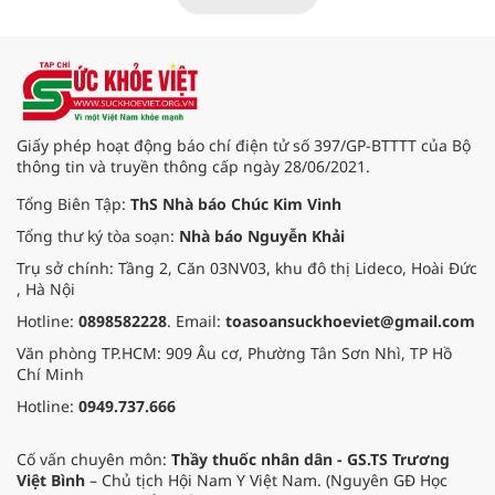
máu kéo dài, các bác sĩ đã tái lập
tuần hoàn thành công sau ca vi
phẫu kéo dài 3 giờ.
Giấy phép hoạt động báo chí điện tử số 397/GP-BTTTT của Bộ
thông tin và truyền thông cấp ngày 28/06/2021.
Tổng Biên Tập:
ThS Nhà báo Chúc Kim Vinh
Tổng thư ký tòa soạn:
Nhà báo Nguyễn Khải
Trụ sở chính: Tầng 2, Căn 03NV03, khu đô thị Lideco, Hoài Đức
, Hà Nội
Hotline:
0898582228
. Email:
toasoansuckhoeviet@gmail.com
Văn phòng TP.HCM: 909 Âu cơ, Phường Tân Sơn Nhì, TP Hồ
Chí Minh
Hotline:
0949.737.666
Cố vấn chuyên môn:
Thầy thuốc nhân dân - GS.TS Trương
Việt Bình
– Chủ tịch Hội Nam Y Việt Nam. (Nguyên GĐ Học