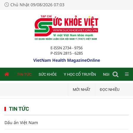
Chủ Nhật 09/08/2026 07:03
E-ISSN 2734 - 9756
P-ISSN 2815 - 6285
VietNam Health MagazineOnline
NLINE
TIN TỨC
SỨC KHỎE
Y HỌC CỔ TRUYỀN
NGHIÊN CỨU TRA
MỚI NHẤT
ĐỌC NHIỀU
TIN TỨC
Dấu ấn Việt Nam